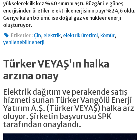
yükselerek ilk kez %40 sınırını aştı. Rüzgâr ile güneş
enerjisinden üretilen elektrik enerjisinin payı %24,6 oldu.
Geriye kalan bölümü ise doğal gaz ve nükleer enerji
oluşturuyor.
,
,
,
,
Etiketler :
Çin
elektrik
elektrik üretimi
kömür
yenilenebilir enerji
Türker VEYAŞ’ın halka
arzına onay
Elektrik dağıtım ve perakende satış
hizmeti sunan Türker Vangölü Enerji
Yatırım A.Ş. (Türker VEYAŞ) halka arz
oluyor. Şirketin başvurusu SPK
tarafından onaylandı.