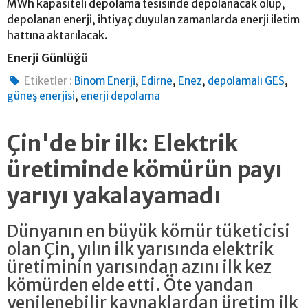
MWh kapasiteli depolama tesisinde depolanacak olup,
depolanan enerji, ihtiyaç duyulan zamanlarda enerji iletim
hattına aktarılacak.
Enerji Günlüğü
,
,
,
,
Etiketler :
Binom Enerji
Edirne
Enez
depolamalı GES
,
güneş enerjisi
enerji depolama
Çin'de bir ilk: Elektrik
üretiminde kömürün payı
yarıyı yakalayamadı
Dünyanın en büyük kömür tüketicisi
olan Çin, yılın ilk yarısında elektrik
üretiminin yarısından azını ilk kez
kömürden elde etti. Öte yandan
yenilenebilir kaynaklardan üretim ilk