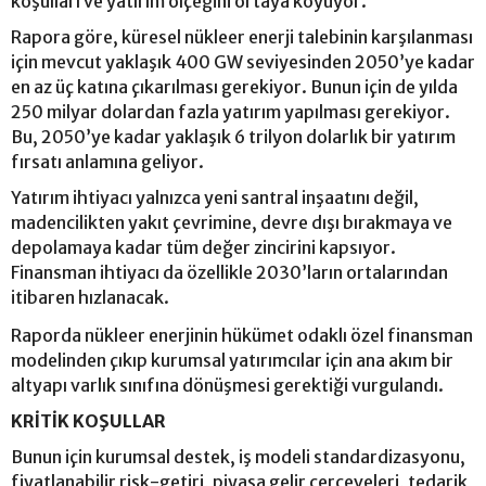
koşulları ve yatırım ölçeğini ortaya koyuyor.
Rapora göre, küresel nükleer enerji talebinin karşılanması
için mevcut yaklaşık 400 GW seviyesinden 2050’ye kadar
en az üç katına çıkarılması gerekiyor. Bunun için de yılda
250 milyar dolardan fazla yatırım yapılması gerekiyor.
Bu, 2050’ye kadar yaklaşık 6 trilyon dolarlık bir yatırım
fırsatı anlamına geliyor.
Yatırım ihtiyacı yalnızca yeni santral inşaatını değil,
madencilikten yakıt çevrimine, devre dışı bırakmaya ve
depolamaya kadar tüm değer zincirini kapsıyor.
Finansman ihtiyacı da özellikle 2030’ların ortalarından
itibaren hızlanacak.
Raporda nükleer enerjinin hükümet odaklı özel finansman
modelinden çıkıp kurumsal yatırımcılar için ana akım bir
altyapı varlık sınıfına dönüşmesi gerektiği vurgulandı.
KRİTİK KOŞULLAR
Bunun için kurumsal destek, iş modeli standardizasyonu,
fiyatlanabilir risk-getiri, piyasa gelir çerçeveleri, tedarik