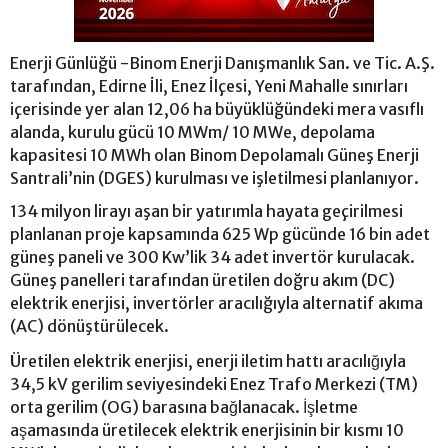
Enerji Günlüğü -Binom Enerji Danışmanlık San. ve Tic. A.Ş.
tarafından, Edirne İli, Enez İlçesi, Yeni Mahalle sınırları
içerisinde yer alan 12,06 ha büyüklüğündeki mera vasıflı
alanda, kurulu gücü 10 MWm/ 10 MWe, depolama
kapasitesi 10 MWh olan Binom Depolamalı Güneş Enerji
Santrali’nin (DGES) kurulması ve işletilmesi planlanıyor.
134 milyon lirayı aşan bir yatırımla hayata geçirilmesi
planlanan proje kapsamında 625 Wp gücünde 16 bin adet
güneş paneli ve 300 Kw’lik 34 adet invertör kurulacak.
Güneş panelleri tarafından üretilen doğru akım (DC)
elektrik enerjisi, invertörler aracılığıyla alternatif akıma
(AC) dönüştürülecek.
Üretilen elektrik enerjisi, enerji iletim hattı aracılığıyla
34,5 kV gerilim seviyesindeki Enez Trafo Merkezi (TM)
orta gerilim (OG) barasına bağlanacak. İşletme
aşamasında üretilecek elektrik enerjisinin bir kısmı 10