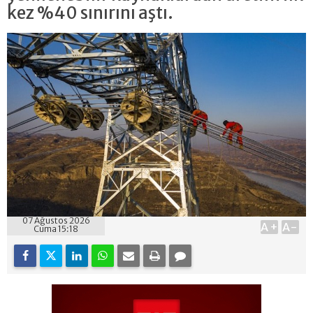
kez %40 sınırını aştı.
07 Ağustos 2026
A+
A-
Cuma 15:18