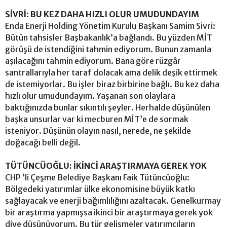
SİVRİ: BU KEZ DAHA HIZLI OLUR UMUDUNDAYIM
Enda Enerji Holding Yönetim Kurulu Başkanı Samim Sivri:
Bütün tahsisler Başbakanlık’a bağlandı. Bu yüzden MİT
görüşü de istendiğini tahmin ediyorum. Bunun zamanla
aşılacağını tahmin ediyorum. Bana göre rüzgâr
santrallarıyla her taraf dolacak ama delik deşik ettirmek
de istemiyorlar. Bu işler biraz birbirine bağlı. Bu kez daha
hızlı olur umudundayım. Yaşanan son olaylara
baktığınızda bunlar sıkıntılı şeyler. Herhalde düşünülen
başka unsurlar var ki mecburen MİT’e de sormak
isteniyor. Düşünün olayın nasıl, nerede, ne şekilde
doğacağı belli değil.
TÜTÜNCÜOĞLU: İKİNCİ ARAŞTIRMAYA GEREK YOK
CHP ’li Çeşme Belediye Başkanı Faik Tütüncüoğlu:
Bölgedeki yatırımlar ülke ekonomisine büyük katkı
sağlayacak ve enerji bağımlılığını azaltacak. Genelkurmay
bir araştırma yapmışsa ikinci bir araştırmaya gerek yok
diye düşünüyorum. Bu tür gelişmeler yatırımcıların