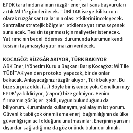
EPDK tarafından alınan rüzgâr enerjisi lisans başvuruları
artık MİT’e gönderilecek. TÜBİTAK ise yetkili kurum
olarak rüzgâr santrallarının olası etkilerini inceleyecek.
Santrallar stratejik bölgeleri etkilerse yatırıma seçenek
sunulacak. Tesisin taşınması için maliyetler istenecek.
Yatırımcının bedeli ödemesi durumunda kurumun kendi
tesisini taşımasıyla yatırıma izin verilecek.
KOCAGÖZ: RÜZGÂR AKIYOR, TÜRK BAKIYOR
ABK Enerji Yönetim Kurulu Başkanı Barış Kocagöz: MİT ile
TÜBİTAK yeniden protokol yapacak, bir de onlar
bakacak. Anlayacağınız rüzgâr akıyor, Türk bakıyor. Bu
bize sürpriz oldu. (...) Böyle bir işkence yok. Genelkurmay
EPDK’ya bildiriyor, (rapor) bize gelmiyor. Benim
firmamın görüşleri geldi, uygun bulunduğunu da
biliyorum. Kurumlarda kullanayım, yol alayım istiyorum.
Güvenlik tabii çok önemli ama enerji bağımlılığının da ülke
güvenliği için acil olduğunu unutmasınlar. Enerjinin yarısını
dışardan sağladığımız da göz önünde bulundurulmalı.