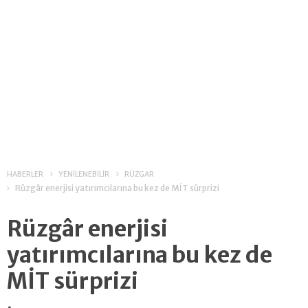
HABERLER
YENİLENEBİLİR
RÜZGAR
Rüzgâr enerjisi yatırımcılarına bu kez de MİT sürprizi
Rüzgâr enerjisi
yatırımcılarına bu kez de
MİT sürprizi