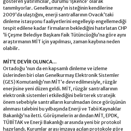
gösteren yatırımcılar, durumu ‘işkence’ olarak
tanımlıyorlar. Genelkurmay’ın isteğinin kendilerine
2009’da ulaştığını, enerji santrallarının Ovacık’taki
dinleme istasyonu faaliyetlerini engelleyip engellemediği
tespit edilene kadar firmaların beklediğini hatırlatan CHP
’li Çeşme Belediye Başkanı Faik Tütüncüoğlu’na göre aynı
araştırmanın MİT için yapılması, zaman kaybına neden
olabilir.
MİT’E DEVİR OLUNCA...
Ortadoğu ’nun da en kapsamlı dinleme ve izleme
üslerinden biri olan Genelkurmay Elektronik Sistemler
(GES) Komutanlığı’nın MİT’e devredilmesiyle, rüzgâr
enerjisine yeni düzen geldi. MİT, rüzgâr santrallarının
elektronik sistemleri etkilediğini belirterek stratejik
önem sebebiyle santralların kurulmadan önce görüşünün
alınması talebini bu yılbaşında Enerji ve Tabii Kaynaklar
Bakanlığı’na iletti. Görüşmelerin ardından MİT, EPDK,
TÜBİTAK ve Enerji Bakanlığı arasında yeni bir protokol
hazırlandı. Kurumlar arası imzaya açılan protokole göre