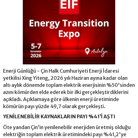
Enerji Günlüğü - Çin Halk Cumhuriyeti Enerji İdaresi
yetkilisi Xing Yiteng, 2026 yılı Haziran ayına kadar olan
altı aylık dönemde toplam elektrik enerjisinin %50'sinden
azını kömürden elde ederek bir ilki gerçekleştirdiklerini
açıkladı. Açıklamaya göre ülkenin enerji üretiminde
kömürün payı yüzde 49,7 olarak gerçekleşti.
YENİLENEBİLİR KAYNAKLARIN PAYI %41’İ AŞTI
Öte yandan Çin’in yenilenebilir enerjiden üretmiş olduğu
elektriğin toplam elektrik üretimindeki payı %41,2'ye