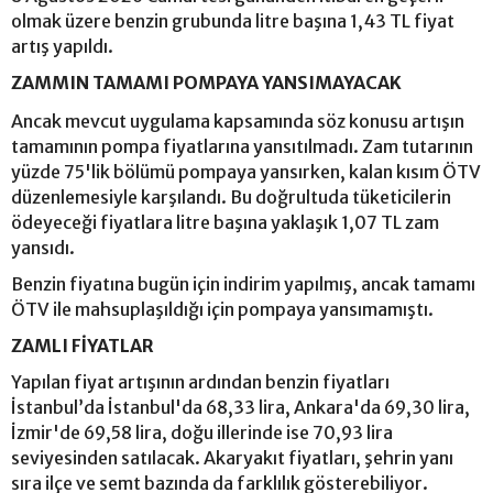
olmak üzere benzin grubunda litre başına 1,43 TL fiyat
artış yapıldı.
ZAMMIN TAMAMI POMPAYA YANSIMAYACAK
Ancak mevcut uygulama kapsamında söz konusu artışın
tamamının pompa fiyatlarına yansıtılmadı. Zam tutarının
yüzde 75'lik bölümü pompaya yansırken, kalan kısım ÖTV
düzenlemesiyle karşılandı. Bu doğrultuda tüketicilerin
ödeyeceği fiyatlara litre başına yaklaşık 1,07 TL zam
yansıdı.
Benzin fiyatına bugün için indirim yapılmış, ancak tamamı
ÖTV ile mahsuplaşıldığı için pompaya yansımamıştı.
ZAMLI FİYATLAR
Yapılan fiyat artışının ardından benzin fiyatları
İstanbul’da İstanbul'da 68,33 lira, Ankara'da 69,30 lira,
İzmir'de 69,58 lira, doğu illerinde ise 70,93 lira
seviyesinden satılacak. Akaryakıt fiyatları, şehrin yanı
sıra ilçe ve semt bazında da farklılık gösterebiliyor.