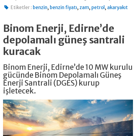
,
,
,
,
Etiketler :
benzin
benzin fiyatı
zam
petrol
akaryakıt
Binom Enerji, Edirne’de
depolamalı güneş santrali
kuracak
Binom Enerji, Edirne’de 10 MW kurulu
gücünde Binom Depolamalı Güneş
Enerji Santrali (DGES) kurup
işletecek.