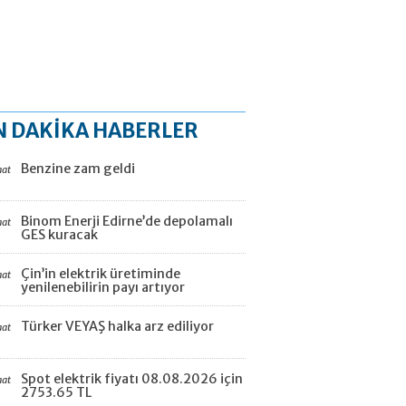
N DAKİKA HABERLER
Benzine zam geldi
aat
Binom Enerji Edirne’de depolamalı
aat
GES kuracak
Çin’in elektrik üretiminde
aat
yenilenebilirin payı artıyor
Türker VEYAŞ halka arz ediliyor
aat
Spot elektrik fiyatı 08.08.2026 için
aat
2753.65 TL