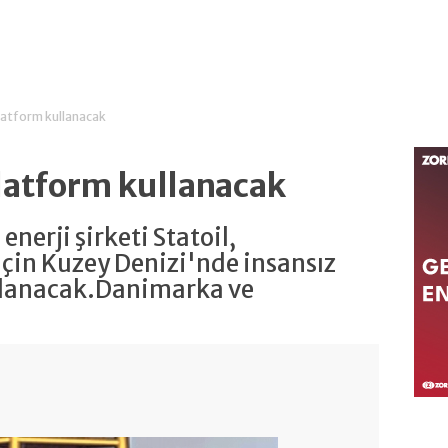
platform kullanacak
platform kullanacak
nerji şirketi Statoil,
için Kuzey Denizi'nde insansız
llanacak.Danimarka ve