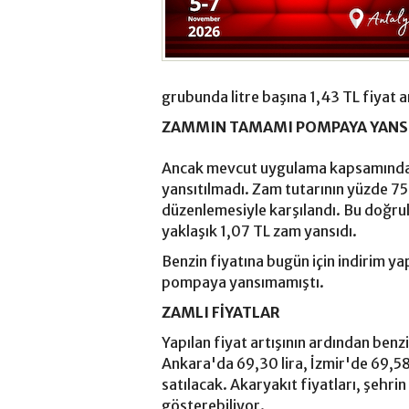
grubunda litre başına 1,43 TL fiyat ar
ZAMMIN TAMAMI POMPAYA YAN
Ancak mevcut uygulama kapsamında 
yansıtılmadı. Zam tutarının yüzde 7
düzenlemesiyle karşılandı. Bu doğrult
yaklaşık 1,07 TL zam yansıdı.
Benzin fiyatına bugün için indirim ya
pompaya yansımamıştı.
ZAMLI FİYATLAR
Yapılan fiyat artışının ardından benzi
Ankara'da 69,30 lira, İzmir'de 69,58 
satılacak. Akaryakıt fiyatları, şehrin 
gösterebiliyor.