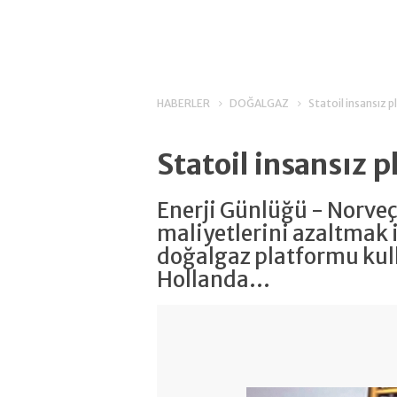
HABERLER
DOĞALGAZ
Statoil insansız 
Statoil insansız 
Enerji Günlüğü - Norveç e
maliyetlerini azaltmak 
doğalgaz platformu ku
Hollanda...