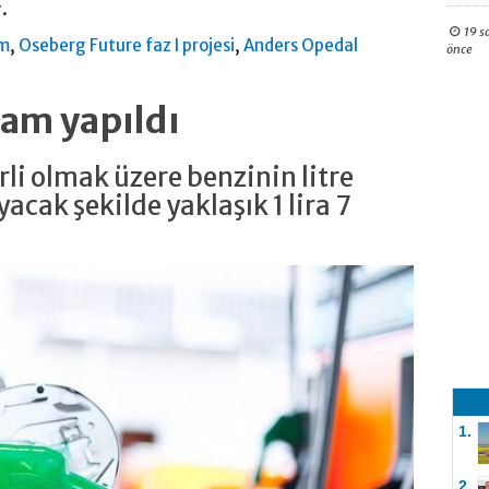
.
19 s
,
,
rm
Oseberg Future faz I projesi
Anders Opedal
önce
zam yapıldı
li olmak üzere benzinin litre
cak şekilde yaklaşık 1 lira 7
1.
2.