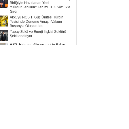
Birliğiyle Hazırlanan Yeni
“Sürdürülebilirlik” Tanımı TDK Sözlük’e
Girdi
Akkuyu NGS 1. Güç Ünitesi Türbin
Tesisinde Deneme Amaçlı Vakum
Başarıyla Oluşturuldu
Yapay Zekâ ve Enerji İlişkisi Sektörü
Şekillendiriyor
HRS, Hidrojen Altyapıları İçin Baker
Hughes ile Çalışacak