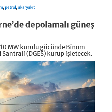
,
,
am
petrol
akaryakıt
irne’de depolamalı güneş
e 10 MW kurulu gücünde Binom
 Santrali (DGES) kurup işletecek.