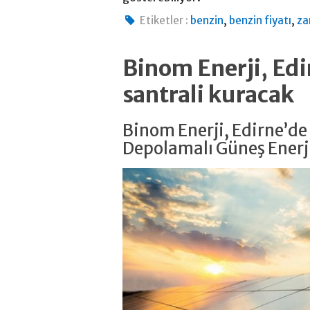
,
,
Etiketler :
benzin
benzin fiyatı
z
Binom Enerji, Ed
santrali kuracak
Binom Enerji, Edirne’d
Depolamalı Güneş Enerji