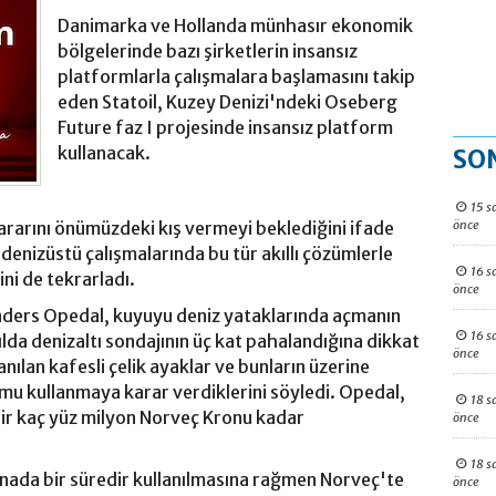
Danimarka ve Hollanda münhasır ekonomik
bölgelerinde bazı şirketlerin insansız
platformlarla çalışmalara başlamasını takip
eden Statoil, Kuzey Denizi'ndeki Oseberg
Future faz I projesinde insansız platform
kullanacak.
SO
15 s
önce
kararını önümüzdeki kış vermeyi beklediğini ifade
e denizüstü çalışmalarında bu tür akıllı çözümlerle
16 s
ini de tekrarladı.
önce
Anders Opedal, kuyuyu deniz yataklarında açmanın
16 s
lda denizaltı sondajının üç kat pahalandığına dikkat
önce
ılan kafesli çelik ayaklar ve bunların üzerine
rmu kullanmaya karar verdiklerini söyledi. Opedal,
18 s
bir kaç yüz milyon Norveç Kronu kadar
önce
18 s
enada bir süredir kullanılmasına rağmen Norveç'te
önce