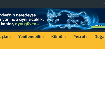
raçlar
Yenilenebilir
Kömür
Petrol
Doğa