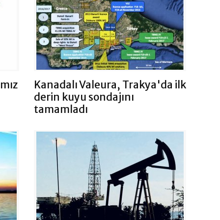
amız
Kanadalı Valeura, Trakya'da ilk
derin kuyu sondajını
tamamladı