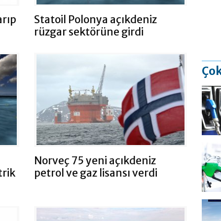
arıp
Statoil Polonya açıkdeniz
rüzgar sektörüne girdi
Çok
Norveç 75 yeni açıkdeniz
trik
petrol ve gaz lisansı verdi