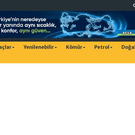
raçlar
Yenilenebilir
Kömür
Petrol
Doğa