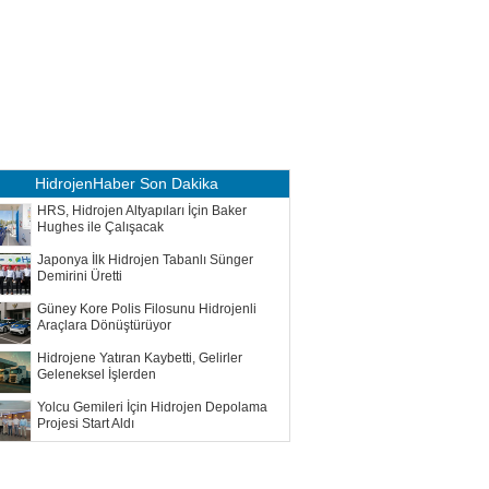
HidrojenHaber
Son Dakika
HRS, Hidrojen Altyapıları İçin Baker
Hughes ile Çalışacak
Japonya İlk Hidrojen Tabanlı Sünger
Demirini Üretti
Güney Kore Polis Filosunu Hidrojenli
Araçlara Dönüştürüyor
Hidrojene Yatıran Kaybetti, Gelirler
Geleneksel İşlerden
Yolcu Gemileri İçin Hidrojen Depolama
Projesi Start Aldı