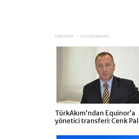
HABERLER
Statoil Haberleri
TürkAkım’ndan Equinor’a
yönetici transferi: Cenk Pa