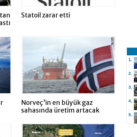
ktan
Statoil zarar etti
astı
1.
2.
3.
r
Norveç’in en büyük gaz
4.
sahasında üretim artacak
5.