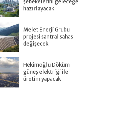
şebekelerini geleceğe
hazırlayacak
Melet Enerji Grubu
projesi santral sahası
değişecek
Hekimoğlu Döküm
güneş elektriği ile
üretim yapacak