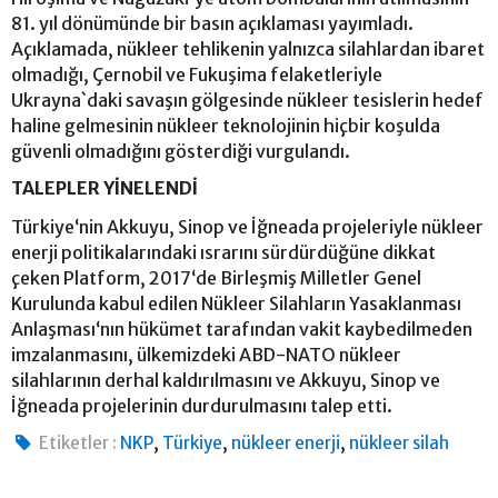
81. yıl dönümünde bir basın açıklaması yayımladı.
Açıklamada, nükleer tehlikenin yalnızca silahlardan ibaret
olmadığı, Çernobil ve Fukuşima felaketleriyle
Ukrayna`daki savaşın gölgesinde nükleer tesislerin hedef
haline gelmesinin nükleer teknolojinin hiçbir koşulda
güvenli olmadığını gösterdiği vurgulandı.
TALEPLER YİNELENDİ
Türkiye‘nin Akkuyu, Sinop ve İğneada projeleriyle nükleer
enerji politikalarındaki ısrarını sürdürdüğüne dikkat
çeken Platform, 2017‘de Birleşmiş Milletler Genel
Kurulunda kabul edilen Nükleer Silahların Yasaklanması
Anlaşması‘nın hükümet tarafından vakit kaybedilmeden
imzalanmasını, ülkemizdeki ABD-NATO nükleer
silahlarının derhal kaldırılmasını ve Akkuyu, Sinop ve
İğneada projelerinin durdurulmasını talep etti.
,
,
,
Etiketler :
NKP
Türkiye
nükleer enerji
nükleer silah