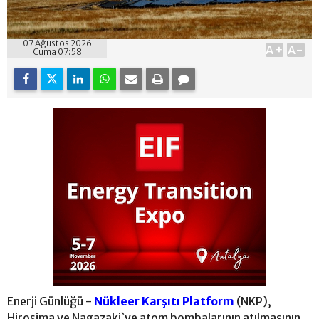
07 Ağustos 2026
A+
A-
Cuma 07:58
Enerji Günlüğü -
Nükleer Karşıtı Platform
(NKP),
Hiroşima ve Nagazaki`ye atom bombalarının atılmasının