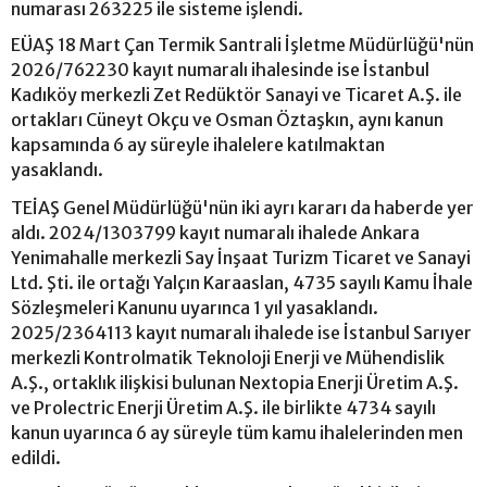
numarası 263225 ile sisteme işlendi.
EÜAŞ 18 Mart Çan Termik Santrali İşletme Müdürlüğü'nün
2026/762230 kayıt numaralı ihalesinde ise İstanbul
Kadıköy merkezli Zet Redüktör Sanayi ve Ticaret A.Ş. ile
ortakları Cüneyt Okçu ve Osman Öztaşkın, aynı kanun
kapsamında 6 ay süreyle ihalelere katılmaktan
yasaklandı.
TEİAŞ Genel Müdürlüğü'nün iki ayrı kararı da haberde yer
aldı. 2024/1303799 kayıt numaralı ihalede Ankara
Yenimahalle merkezli Say İnşaat Turizm Ticaret ve Sanayi
Ltd. Şti. ile ortağı Yalçın Karaaslan, 4735 sayılı Kamu İhale
Sözleşmeleri Kanunu uyarınca 1 yıl yasaklandı.
2025/2364113 kayıt numaralı ihalede ise İstanbul Sarıyer
merkezli Kontrolmatik Teknoloji Enerji ve Mühendislik
A.Ş., ortaklık ilişkisi bulunan Nextopia Enerji Üretim A.Ş.
ve Prolectric Enerji Üretim A.Ş. ile birlikte 4734 sayılı
kanun uyarınca 6 ay süreyle tüm kamu ihalelerinden men
edildi.