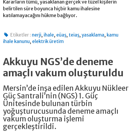
Kararların tümü, yasaklanan gerçek ve tüzel kişilerin
belirtilen süre boyunca hiçbir kamu ihalesine
katılamayacağını hükme bağlıyor.
,
,
,
,
,
Etiketler :
nerji
ihale
eüaş
teiaş
yasaklama
kamu
,
ihale kanunu
elektrik üretim
Akkuyu NGS’de deneme
amaçlı vakum oluşturuldu
Mersin’de inşa edilen Akkuyu Nükleer
Güç Santrali’nin (NGS) 1. Güç
Ünitesinde bulunan türbin
yoğuşturucusunda deneme amaçlı
vakum oluşturma işlemi
gerçekleştirildi.