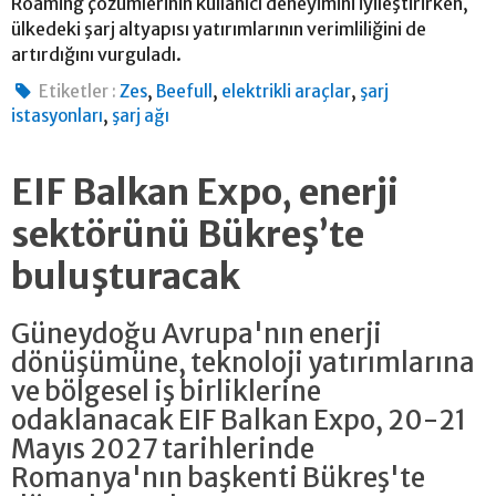
Roaming çözümlerinin kullanıcı deneyimini iyileştirirken,
ülkedeki şarj altyapısı yatırımlarının verimliliğini de
artırdığını vurguladı.
,
,
,
Etiketler :
Zes
Beefull
elektrikli araçlar
şarj
,
istasyonları
şarj ağı
EIF Balkan Expo, enerji
sektörünü Bükreş’te
buluşturacak
Güneydoğu Avrupa'nın enerji
dönüşümüne, teknoloji yatırımlarına
ve bölgesel iş birliklerine
odaklanacak EIF Balkan Expo, 20-21
Mayıs 2027 tarihlerinde
Romanya'nın başkenti Bükreş'te