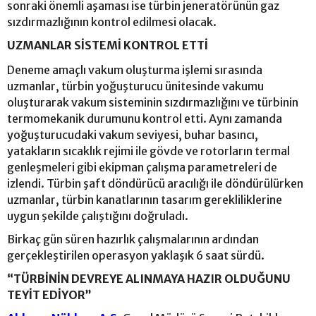
sonraki önemli aşaması ise türbin jeneratörünün gaz
sızdırmazlığının kontrol edilmesi olacak.
UZMANLAR SİSTEMİ KONTROL ETTİ
Deneme amaçlı vakum oluşturma işlemi sırasında
uzmanlar, türbin yoğuşturucu ünitesinde vakumu
oluşturarak vakum sisteminin sızdırmazlığını ve türbinin
termomekanik durumunu kontrol etti. Aynı zamanda
yoğuşturucudaki vakum seviyesi, buhar basıncı,
yatakların sıcaklık rejimi ile gövde ve rotorların termal
genleşmeleri gibi ekipman çalışma parametreleri de
izlendi. Türbin şaft döndürücü aracılığı ile döndürülürken
uzmanlar, türbin kanatlarının tasarım gerekliliklerine
uygun şekilde çalıştığını doğruladı.
Birkaç gün süren hazırlık çalışmalarının ardından
gerçekleştirilen operasyon yaklaşık 6 saat sürdü.
“TÜRBİNİN DEVREYE ALINMAYA HAZIR OLDUĞUNU
TEYİT EDİYOR”