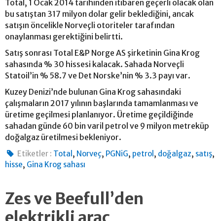
Total, 1 Ocak 2014 tarihinden itibaren geçerli olacak olan
bu satıştan 317 milyon dolar gelir beklediğini, ancak
satışın öncelikle Norveçli otoriteler tarafından
onaylanması gerektiğini belirtti.
Satış sonrası Total E&P Norge AS şirketinin Gina Krog
sahasında % 30 hissesi kalacak. Sahada Norveçli
Statoil’in % 58.7 ve Det Norske’nin % 3.3 payı var.
Kuzey Denizi’nde bulunan Gina Krog sahasındaki
çalışmaların 2017 yılının başlarında tamamlanması ve
üretime geçilmesi planlanıyor. Üretime geçildiğinde
sahadan günde 60 bin varil petrol ve 9 milyon metreküp
doğalgaz üretilmesi bekleniyor.
,
,
,
,
,
,
Etiketler :
Total
Norveç
PGNiG
petrol
doğalgaz
satış
,
hisse
Gina Krog sahası
Zes ve Beefull’den
elektrikli araç