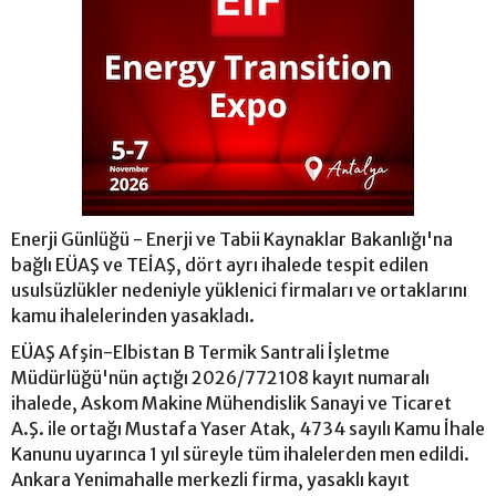
Enerji Günlüğü - Enerji ve Tabii Kaynaklar Bakanlığı'na
bağlı EÜAŞ ve TEİAŞ, dört ayrı ihalede tespit edilen
usulsüzlükler nedeniyle yüklenici firmaları ve ortaklarını
kamu ihalelerinden yasakladı.
EÜAŞ Afşin-Elbistan B Termik Santrali İşletme
Müdürlüğü'nün açtığı 2026/772108 kayıt numaralı
ihalede, Askom Makine Mühendislik Sanayi ve Ticaret
A.Ş. ile ortağı Mustafa Yaser Atak, 4734 sayılı Kamu İhale
Kanunu uyarınca 1 yıl süreyle tüm ihalelerden men edildi.
Ankara Yenimahalle merkezli firma, yasaklı kayıt