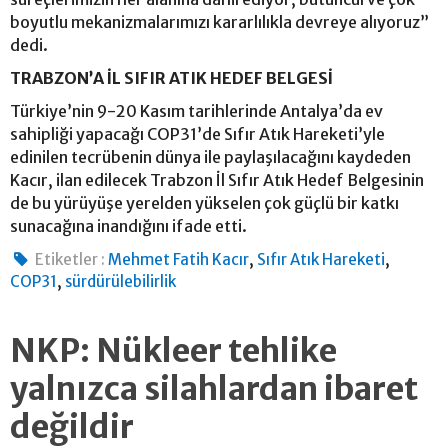
boyutlu mekanizmalarımızı kararlılıkla devreye alıyoruz”
dedi.
TRABZON’A İL SIFIR ATIK HEDEF BELGESİ
Türkiye’nin 9-20 Kasım tarihlerinde Antalya’da ev
sahipliği yapacağı COP31’de Sıfır Atık Hareketi’yle
edinilen tecrübenin dünya ile paylaşılacağını kaydeden
Kacır, ilan edilecek Trabzon İl Sıfır Atık Hedef Belgesinin
de bu yürüyüşe yerelden yükselen çok güçlü bir katkı
sunacağına inandığını ifade etti.
,
,
Etiketler :
Mehmet Fatih Kacır
Sıfır Atık Hareketi
,
COP31
sürdürülebilirlik
NKP: Nükleer tehlike
yalnızca silahlardan ibaret
değildir