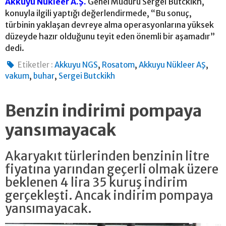
Akkuyu Nükleer A.Ş.
Genel Müdürü Sergei Butckikh,
konuyla ilgili yaptığı değerlendirmede, “Bu sonuç,
türbinin yaklaşan devreye alma operasyonlarına yüksek
düzeyde hazır olduğunu teyit eden önemli bir aşamadır”
dedi.
,
,
,
Etiketler :
Akkuyu NGS
Rosatom
Akkuyu Nükleer AŞ
,
,
vakum
buhar
Sergei Butckikh
Benzin indirimi pompaya
yansımayacak
Akaryakıt türlerinden benzinin litre
fiyatına yarından geçerli olmak üzere
beklenen 4 lira 35 kuruş indirim
gerçekleşti. Ancak indirim pompaya
yansımayacak.