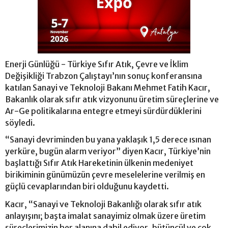
Enerji Günlüğü - Türkiye Sıfır Atık, Çevre ve İklim
Değişikliği Trabzon Çalıştayı’nın sonuç konferansına
katılan Sanayi ve Teknoloji Bakanı Mehmet Fatih Kacır,
Bakanlık olarak sıfır atık vizyonunu üretim süreçlerine ve
Ar-Ge politikalarına entegre etmeyi sürdürdüklerini
söyledi.
“Sanayi devriminden bu yana yaklaşık 1,5 derece ısınan
yerküre, bugün alarm veriyor” diyen Kacır, Türkiye’nin
başlattığı Sıfır Atık Hareketinin ülkenin medeniyet
birikiminin günümüzün çevre meselelerine verilmiş en
güçlü cevaplarından biri olduğunu kaydetti.
Kacır, “Sanayi ve Teknoloji Bakanlığı olarak sıfır atık
anlayışını; başta imalat sanayimiz olmak üzere üretim
süreçlerimizin her alanına dahil ediyor, bütüncül ve çok