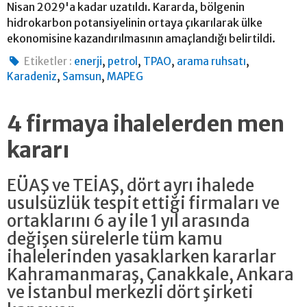
Nisan 2029'a kadar uzatıldı. Kararda, bölgenin
hidrokarbon potansiyelinin ortaya çıkarılarak ülke
ekonomisine kazandırılmasının amaçlandığı belirtildi.
,
,
,
,
Etiketler :
enerji
petrol
TPAO
arama ruhsatı
,
,
Karadeniz
Samsun
MAPEG
4 firmaya ihalelerden men
kararı
EÜAŞ ve TEİAŞ, dört ayrı ihalede
usulsüzlük tespit ettiği firmaları ve
ortaklarını 6 ay ile 1 yıl arasında
değişen sürelerle tüm kamu
ihalelerinden yasaklarken kararlar
Kahramanmaraş, Çanakkale, Ankara
ve İstanbul merkezli dört şirketi