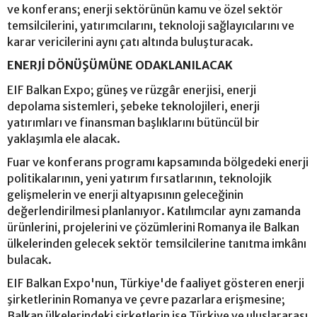
ve konferans; enerji sektörünün kamu ve özel sektör
temsilcilerini, yatırımcılarını, teknoloji sağlayıcılarını ve
karar vericilerini aynı çatı altında buluşturacak.
ENERJİ DÖNÜŞÜMÜNE ODAKLANILACAK
EIF Balkan Expo; güneş ve rüzgâr enerjisi, enerji
depolama sistemleri, şebeke teknolojileri, enerji
yatırımları ve finansman başlıklarını bütüncül bir
yaklaşımla ele alacak.
Fuar ve konferans programı kapsamında bölgedeki enerji
politikalarının, yeni yatırım fırsatlarının, teknolojik
gelişmelerin ve enerji altyapısının geleceğinin
değerlendirilmesi planlanıyor. Katılımcılar aynı zamanda
ürünlerini, projelerini ve çözümlerini Romanya ile Balkan
ülkelerinden gelecek sektör temsilcilerine tanıtma imkânı
bulacak.
EIF Balkan Expo'nun, Türkiye'de faaliyet gösteren enerji
şirketlerinin Romanya ve çevre pazarlara erişmesine;
Balkan ülkelerindeki şirketlerin ise Türkiye ve uluslararası