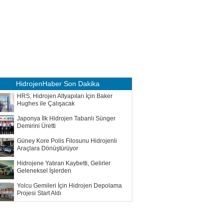
HidrojenHaber
Son Dakika
HRS, Hidrojen Altyapıları İçin Baker
Hughes ile Çalışacak
Japonya İlk Hidrojen Tabanlı Sünger
Demirini Üretti
Güney Kore Polis Filosunu Hidrojenli
Araçlara Dönüştürüyor
Hidrojene Yatıran Kaybetti, Gelirler
Geleneksel İşlerden
Yolcu Gemileri İçin Hidrojen Depolama
Projesi Start Aldı