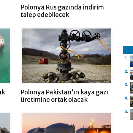
Polonya Rus gazında indirim
talep edebilecek
1.
2.
3.
ak
Polonya Pakistan’ın kaya gazı
üretimine ortak olacak
4.
5.