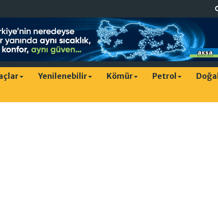
raçlar
Yenilenebilir
Kömür
Petrol
Doğa