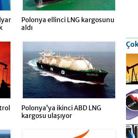
lyar
Polonya ellinci LNG kargosunu
k
aldı
Çok
trol
Polonya’ya ikinci ABD LNG
kargosu ulaşıyor