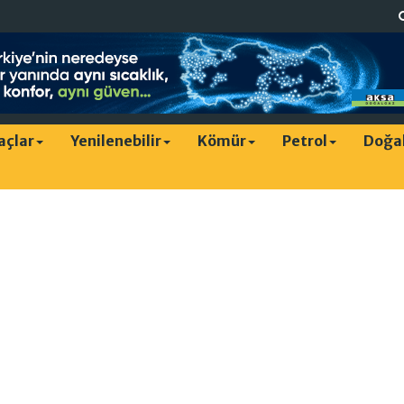
raçlar
Yenilenebilir
Kömür
Petrol
Doğa