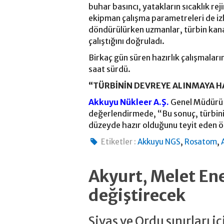
buhar basıncı, yatakların sıcaklık rej
ekipman çalışma parametreleri de izle
döndürülürken uzmanlar, türbin kanat
çalıştığını doğruladı.
Birkaç gün süren hazırlık çalışmalar
saat sürdü.
“TÜRBİNİN DEVREYE ALINMAYA H
Akkuyu Nükleer A.Ş.
Genel Müdürü S
değerlendirmede, “Bu sonuç, türbin
düzeyde hazır olduğunu teyit eden ö
,
,
Etiketler :
Akkuyu NGS
Rosatom
Akyurt, Melet Ene
değiştirecek
Sivas ve Ordu sınırları 