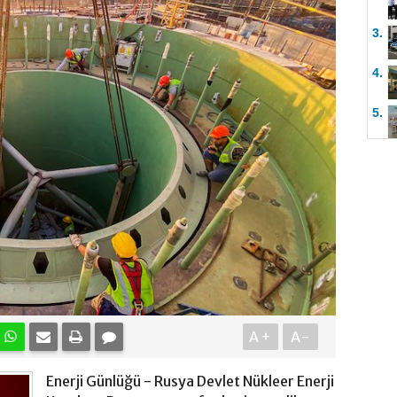
3.
4.
5.
A+
A-
Enerji Günlüğü - Rusya Devlet Nükleer Enerji