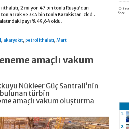
i ithalatı, 2 milyon 47 bin tonla Rusya'dan
8 sa
önce
 tonla Irak ve 345 bin tonla Kazakistan izledi.
halatındaki payı %49,64 oldu.
,
,
,
l
akaryakıt
petrol ithalatı
Mart
eneme amaçlı vakum
kkuyu Nükleer Güç Santrali’nin
 bulunan türbin
eme amaçlı vakum oluşturma
1.
2.