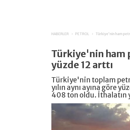
HABERLER
PETROL
Türkiye'nin ham petro
Türkiye'nin ham p
yüzde 12 arttı
Türkiye'nin toplam petr
yılın aynı ayına göre yü
408 ton oldu. İthalatın 