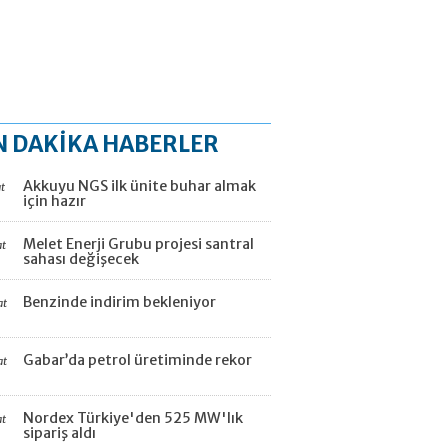
N DAKİKA HABERLER
Akkuyu NGS ilk ünite buhar almak
t
için hazır
Melet Enerji Grubu projesi santral
at
sahası değişecek
Benzinde indirim bekleniyor
at
Gabar’da petrol üretiminde rekor
at
Nordex Türkiye'den 525 MW'lık
at
sipariş aldı