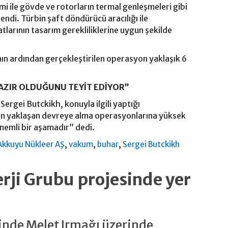
imi ile gövde ve rotorların termal genleşmeleri gibi
ndi. Türbin şaft döndürücü aracılığı ile
larının tasarım gerekliliklerine uygun şekilde
ının ardından gerçekleştirilen operasyon yaklaşık 6
AZIR OLDUĞUNU TEYİT EDİYOR”
ergei Butckikh, konuyla ilgili yaptığı
in yaklaşan devreye alma operasyonlarına yüksek
nemli bir aşamadır” dedi.
,
,
,
Akkuyu Nükleer AŞ
vakum
buhar
Sergei Butckikh
rji Grubu projesinde yer
içinde Melet Irmağı üzerinde