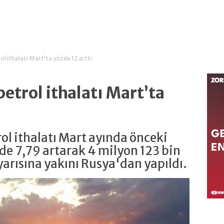
l ithalatı Mart’ta yüzde 12 arttı
etrol ithalatı Mart’ta
ol ithalatı Mart ayında önceki
zde 7,79 artarak 4 milyon 123 bin
yarısına yakını Rusya'dan yapıldı.