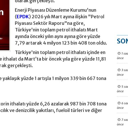
olarak gerçekleşti.
Enerji Piyasası Düzenleme Kurumu'nun
(
EPDK
) 2026 yılı Mart ayına ilişkin "Petrol
Piyasası Sektör Raporu"na göre,
Türkiye'nin toplam petrol ithalatı Mart
ayında önceki yılın aynı ayına göre yüzde
SO
7,79 artarak 4 milyon 123 bin 408 ton oldu.
Türkiye'nin toplam petrol ithalatı içinde en
1 saa
önce
ithalat da Mart’ta bir öncek yıla göre yüzde 11,81
rak gerçekleşti.
3 sa
önce
 yaklaşık yüzde 1 artışla 1 milyon 339 bin 667 tona
5 sa
önce
orin ithalatı yüzde 6,26 azalarak 987 bin 708 tona
6 sa
önce
ılık ve denizcilik yakıtları, fueloil türleri ve diğer
7 sa
önce