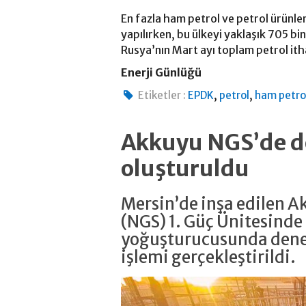
En fazla ham petrol ve petrol ürünler
yapılırken, bu ülkeyi yaklaşık 705 bin
Rusya’nın Mart ayı toplam petrol it
Enerji Günlüğü
,
,
Etiketler :
EPDK
petrol
ham petro
Akkuyu NGS’de d
oluşturuldu
Mersin’de inşa edilen A
(NGS) 1. Güç Ünitesinde
yoğuşturucusunda den
işlemi gerçekleştirildi.