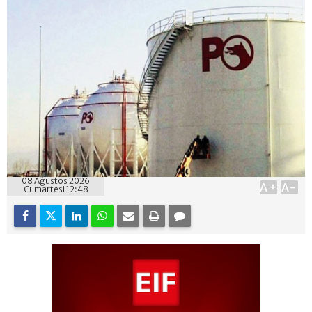
08 Ağustos 2026
A+
A-
Cumartesi 12:48