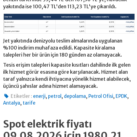
yakıtında ise 100,47 TL'den 113,23 TL'ye çıkarıldı.
Jet yakıtında denizyolu teslim almalarında uygulanan
%100 indirim muhafaza edildi. Kapasite kiralama
talepleri her bir ürün için 180 günden az olamayacak.
Tesis erişim talepleri kapasite kısıtları dahilinde ilk gelen
ilk hizmet görür esasına göre karşılanacak. Hizmet alan
taraf yalnızca kendi ihtiyacına yönelik hizmet alabilecek,
üçüncü şahıslar adına hizmet alamayacak.
,
,
,
,
,
Etiketler :
enerji
petrol
depolama
Petrol Ofisi
EPDK
,
Antalya
tarife
Spot elektrik fiyatı
09.08.2026 için 1980.21