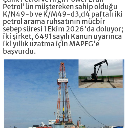
Petrol'ün müştereken sahip olduğu
K/N49-b ve K/M49-d3,d4 paftalı iki
petrol arama ruhsatının mücbir
sebep süresi 1 Ekim 2026'da doluyor;
iki şirket, 6491 sayılı Kanun uyarınca
iki yıllık uzatma için MAPEG'e
başvurdu.