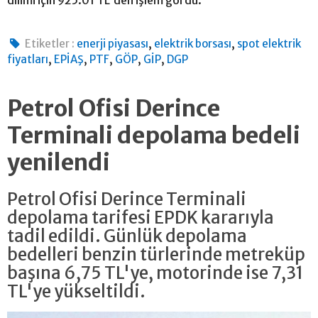
dilimi için 925.01 TL'den işlem gördü.
,
,
Etiketler :
enerji piyasası
elektrik borsası
spot elektrik
,
,
,
,
,
fiyatları
EPİAŞ
PTF
GÖP
GİP
DGP
Petrol Ofisi Derince
Terminali depolama bedeli
yenilendi
Petrol Ofisi Derince Terminali
depolama tarifesi EPDK kararıyla
tadil edildi. Günlük depolama
bedelleri benzin türlerinde metreküp
başına 6,75 TL'ye, motorinde ise 7,31
TL'ye yükseltildi.