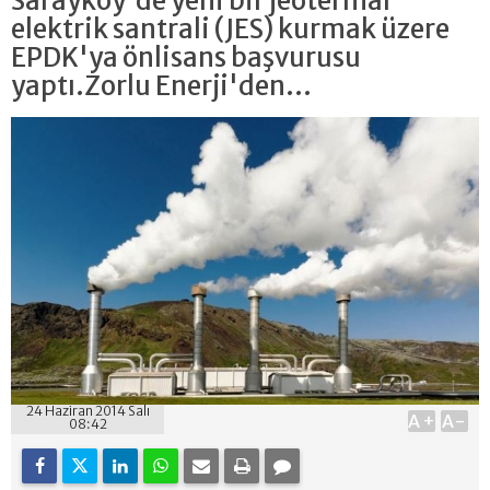
Sarayköy'de yeni bir jeotermal
elektrik santrali (JES) kurmak üzere
EPDK'ya önlisans başvurusu
yaptı.Zorlu Enerji'den...
24 Haziran 2014 Salı
A+
A-
08:42