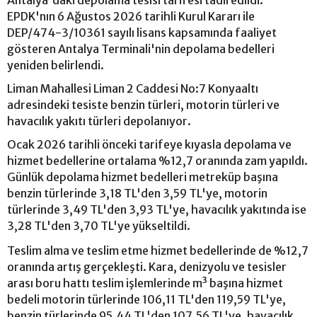
Antalya'daki depolama tesisi tarifesi tadil edildi.
EPDK'nın 6 Ağustos 2026 tarihli Kurul Kararı ile
DEP/474-3/10361 sayılı lisans kapsamında faaliyet
gösteren Antalya Terminali'nin depolama bedelleri
yeniden belirlendi.
Liman Mahallesi Liman 2 Caddesi No:7 Konyaaltı
adresindeki tesiste benzin türleri, motorin türleri ve
havacılık yakıtı türleri depolanıyor.
Ocak 2026 tarihli önceki tarifeye kıyasla depolama ve
hizmet bedellerine ortalama %12,7 oranında zam yapıldı.
Günlük depolama hizmet bedelleri metreküp başına
benzin türlerinde 3,18 TL'den 3,59 TL'ye, motorin
türlerinde 3,49 TL'den 3,93 TL'ye, havacılık yakıtında ise
3,28 TL'den 3,70 TL'ye yükseltildi.
Teslim alma ve teslim etme hizmet bedellerinde de %12,7
oranında artış gerçekleşti. Kara, denizyolu ve tesisler
arası boru hattı teslim işlemlerinde m³ başına hizmet
bedeli motorin türlerinde 106,11 TL'den 119,59 TL'ye,
benzin türlerinde 95,44 TL'den 107,56 TL'ye, havacılık