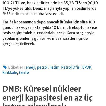
100,21 TL'ye, benzin türlerinde ise 35,28 TL'den 90,10
TL'ye yükseltildi. Deniz araçlarıyla yapılan teslimlerde
%55 indirim oranı muhafaza edildi.
Tarife kapsamında depolanacak ürünler için süre 180
günden az veya miktar yılda 10 bin metreküpten az ise
tesis erişim talebini reddedebilecek. Kara araçlarıyla
yapılan işlemler iş günleri ve mesai saatleri içinde
gerçekleştirilecek.
,
,
,
,
,
Etiketler :
enerji
petrol
iletim
Petrol Ofisi
EPDK
,
Kırıkkale
tarife
DNB: Küresel nükleer
enerji kapasitesi en az üç