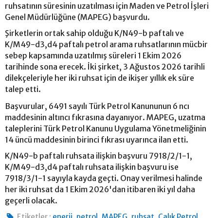
ruhsatının süresinin uzatılması için Maden ve Petrol İşleri
Genel Müdürlüğüne (MAPEG) başvurdu.
Şirketlerin ortak sahip olduğu K/N49-b paftalı ve
K/M49-d3,d4 paftalı petrol arama ruhsatlarının mücbir
sebep kapsamında uzatılmış süreleri 1 Ekim 2026
tarihinde sona erecek. İki şirket, 3 Ağustos 2026 tarihli
dilekçeleriyle her iki ruhsat için de ikişer yıllık ek süre
talep etti.
Başvurular, 6491 sayılı Türk Petrol Kanununun 6 ncı
maddesinin altıncı fıkrasına dayanıyor. MAPEG, uzatma
taleplerini Türk Petrol Kanunu Uygulama Yönetmeliğinin
14 üncü maddesinin birinci fıkrası uyarınca ilan etti.
K/N49-b paftalı ruhsata ilişkin başvuru 7918/2/1-1,
K/M49-d3,d4 paftalı ruhsata ilişkin başvuru ise
7918/3/1-1 sayıyla kayda geçti. Onay verilmesi halinde
her iki ruhsat da 1 Ekim 2026'dan itibaren iki yıl daha
geçerli olacak.
,
,
,
,
,
Etiketler :
enerji
petrol
MAPEG
ruhsat
Çalık Petrol