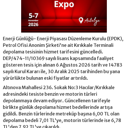
Enerji Günlüğü- Enerji Piyasası Düzenleme Kurulu (EPDK),
Petrol Ofisi Anonim Şirketi'ne ait Kırıkkale Terminali
depolama tesisinin hizmet tarifesini güncelledi.
DEP/474-11/10369 sayılı lisans kapsamında faaliyet
gösteren tesis için alınan 6 Ağustos 2026 tarih ve 14783
sayılı Kurul Kararı ile, 30 Aralık 2025 tarihinden bu yana
yürürlükte bulunan eski fiyatlar artırıldı.
Altınova Mahallesi 236. Sokak No:3 Hacılar/Kırıkkale
adresindeki tesiste benzin ve motorin türleri
depolanmaya devam ediyor. Güncellenen tarifeyle
birlikte günlük depolama hizmet bedellerinde artışa
gidildi. Benzin türlerinde metreküp başına 6,00 TL olan
depolama bedeli 7,01 TL'ye, motorin türlerinde ise 6,78
TL'den 7,92 TL'ye çıkarıldı.