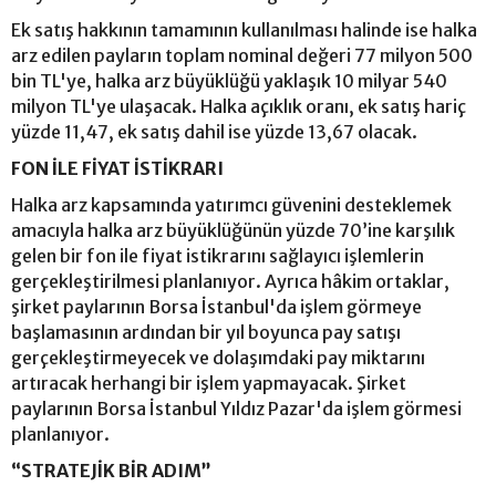
Ek satış hakkının tamamının kullanılması halinde ise halka
arz edilen payların toplam nominal değeri 77 milyon 500
bin TL'ye, halka arz büyüklüğü yaklaşık 10 milyar 540
milyon TL'ye ulaşacak. Halka açıklık oranı, ek satış hariç
yüzde 11,47, ek satış dahil ise yüzde 13,67 olacak.
FON İLE FİYAT İSTİKRARI
Halka arz kapsamında yatırımcı güvenini desteklemek
amacıyla halka arz büyüklüğünün yüzde 70’ine karşılık
gelen bir fon ile fiyat istikrarını sağlayıcı işlemlerin
gerçekleştirilmesi planlanıyor. Ayrıca hâkim ortaklar,
şirket paylarının Borsa İstanbul'da işlem görmeye
başlamasının ardından bir yıl boyunca pay satışı
gerçekleştirmeyecek ve dolaşımdaki pay miktarını
artıracak herhangi bir işlem yapmayacak. Şirket
paylarının Borsa İstanbul Yıldız Pazar'da işlem görmesi
planlanıyor.
“STRATEJİK BİR ADIM”