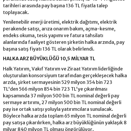
tarihleri arasında pay başına 136 TL fiyatla talep
toplayacak.
Yenilenebilir enerji üretimi, elektrik dağıtımı, elektrik
perakende satışı, arıza onarım bakım, açma-kesme,
endeks okuma, tesis yapımı ve fatura tahsilatı
alanlarında faaliyet gösteren şirketin halka arzında, pay
başına satış fiyatı 136 TL olarak belirlendi.
HALKA ARZ BÜYÜKLÜĞÜ 10,5 MİLYAR TL
Halk Yatırım, Vakıf Yatırım ve Ziraat Yatırım liderliğinde
oluşturulan konsorsiyum tarafından gerçekleşecek halka
arzda, şirket sermayesinin 529 milyon 354 bin 723
TL'den 566 milyon 854 bin 723 TL'ye çıkarılması
kapsamında 37 milyon 500 bin TL nominal değerli pay
sermaye artırımı, 27 milyon 500 bin TL nominal değerli
pay ise ortak satışı yoluyla yatırımcılara sunulacak.
Böylece halka arzda toplam 65 milyon TL nominal değerli
pay satışa çıkarılırken, halka arz büyüklüğünün yaklaşık 8
milyar 840 milyon TL olması öngörülüyor.