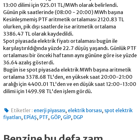
13:00 dilimi için 925.01 TL/MWh olarak belirlendi.
Günün pik saatlerinde (08:00 - 20:00) MWh başına
Kesinleşmemiş PTF aritmetik ortalaması 2120.83 TL
olurken, pik dışı saatlerde ise aritmetik ortalama
3386.47 TL olarak kaydedildi.
Spot piyasada elektrik fiyatı ortalaması bugün ile
karşılaştırıldığında yüzde 22.7 düşüş yaşandı. Günlük PTF
ortalaması bir önceki haftanın aynı gününe göre ise yüzde
36.64 azalış gösterdi.
Bugün ise spot piyasada elektrik MWh başına aritmetik
ortalama 3378.68 TL'den, en yüksek saat 20:00-21:00
aralığı için 4400.01 TL'den ve en düşük saat 12:00-13:00
dilimi için 1499.98 TL'den işlem gördü.
,
,
Etiketler :
enerji piyasası
elektrik borsası
spot elektrik
,
,
,
,
,
fiyatları
EPİAŞ
PTF
GÖP
GİP
DGP
Benzine bu defa zam