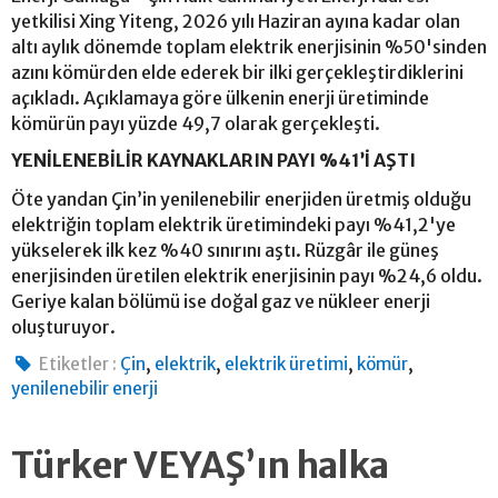
yetkilisi Xing Yiteng, 2026 yılı Haziran ayına kadar olan
altı aylık dönemde toplam elektrik enerjisinin %50'sinden
azını kömürden elde ederek bir ilki gerçekleştirdiklerini
açıkladı. Açıklamaya göre ülkenin enerji üretiminde
kömürün payı yüzde 49,7 olarak gerçekleşti.
YENİLENEBİLİR KAYNAKLARIN PAYI %41’İ AŞTI
Öte yandan Çin’in yenilenebilir enerjiden üretmiş olduğu
elektriğin toplam elektrik üretimindeki payı %41,2'ye
yükselerek ilk kez %40 sınırını aştı. Rüzgâr ile güneş
enerjisinden üretilen elektrik enerjisinin payı %24,6 oldu.
Geriye kalan bölümü ise doğal gaz ve nükleer enerji
oluşturuyor.
,
,
,
,
Etiketler :
Çin
elektrik
elektrik üretimi
kömür
yenilenebilir enerji
Türker VEYAŞ’ın halka