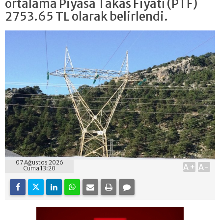
ortalama Piyasa Takas Fiyatı (PTF)
2753.65 TL olarak belirlendi.
07 Ağustos 2026
A+
A-
Cuma 13:20