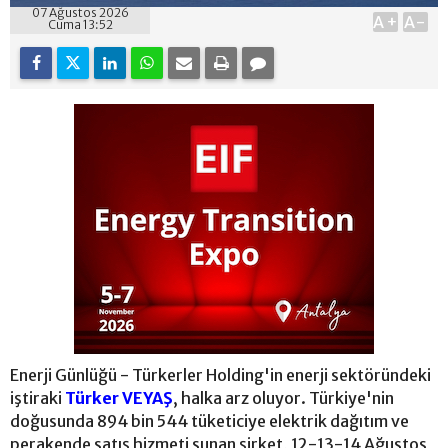
07 Ağustos 2026
A+
A-
Cuma 13:52
Enerji Günlüğü - Türkerler Holding'in enerji sektöründeki
iştiraki
Türker VEYAŞ
, halka arz oluyor. Türkiye'nin
doğusunda 894 bin 544 tüketiciye elektrik dağıtım ve
perakende satış hizmeti sunan şirket, 12-13-14 Ağustos