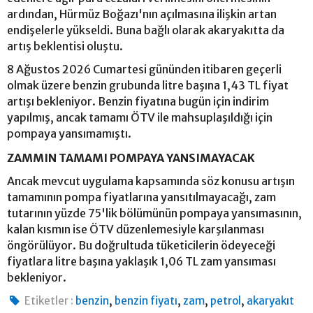
ardından, Hürmüz Boğazı'nın açılmasına ilişkin artan
endişelerle yükseldi. Buna bağlı olarak akaryakıtta da
artış beklentisi oluştu.
8 Ağustos 2026 Cumartesi gününden itibaren geçerli
olmak üzere benzin grubunda litre başına 1,43 TL fiyat
artışı bekleniyor. Benzin fiyatına bugün için indirim
yapılmış, ancak tamamı ÖTV ile mahsuplaşıldığı için
pompaya yansımamıştı.
ZAMMIN TAMAMI POMPAYA YANSIMAYACAK
Ancak mevcut uygulama kapsamında söz konusu artışın
tamamının pompa fiyatlarına yansıtılmayacağı, zam
tutarının yüzde 75'lik bölümünün pompaya yansımasının,
kalan kısmın ise ÖTV düzenlemesiyle karşılanması
öngörülüyor. Bu doğrultuda tüketicilerin ödeyeceği
fiyatlara litre başına yaklaşık 1,06 TL zam yansıması
bekleniyor.
,
,
,
,
Etiketler :
benzin
benzin fiyatı
zam
petrol
akaryakıt