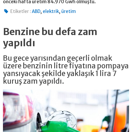
önceki hafta üretim 84.970 Gwh olmuştu.
,
,
Etiketler :
ABD
elektrik
üretim
Benzine bu defa zam
yapıldı
Bu gece yarısından geçerli olmak
üzere benzinin litre fiyatına pompaya
yansıyacak şekilde yaklaşık 1 lira 7
kuruş zam yapıldı.