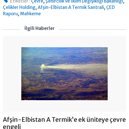
,
,
Etiketler :
Çevre
Şehircilik ve İklim Değişikliği Bakanlığı
,
,
Çelikler Holding
Afşin-Elbistan A Termik Santrali
ÇED
,
Raporu
Mahkeme
İlgili Haberler
Afşin-Elbistan A Termik’e ek üniteye çevre
engeli