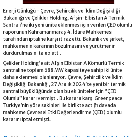
Enerji Günlüğü - Çevre, Şehircilik ve İklim Değişikliği
Bakanlığı ve Çelikler Holding, Afşin-Elbistan A Termik
Santrali’ne iki yeni ünite eklenmesi için verilen ÇED olumlu
raporunun Kahramanmaraş 4. İdare Mahkemesi
tarafından iptaline karşı itiraz etti. Bakanlık ve şirket,
mahkemenin kararının bozulmasını ve yürütmenin
durdurulmasını talep etti.
Çelikler Holding’e ait Afşin Elbistan A Kömürlü Termik
santraline toplam 688 MW kapasiteye sahip iki ünite
daha eklenmesi planlanıyor. Çevre, Şehircilik ve İklim
Değişikliği Bakanlığı, 27 Aralık 2024’te yeni bir termik
santral büyüklüğünde olan bu ek üniteler için “ÇED
Olumlu” kararı vermişti. Bu karara karşı Greenpeace
Türkiye’nin yöre sakinleri ile birlikte açtığı davada
mahkeme Çevresel Etki Değerlendirme (ÇED) olumlu
kararını iptal etmişti.