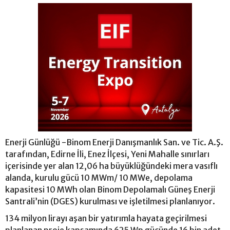
Enerji Günlüğü -Binom Enerji Danışmanlık San. ve Tic. A.Ş.
tarafından, Edirne İli, Enez İlçesi, Yeni Mahalle sınırları
içerisinde yer alan 12,06 ha büyüklüğündeki mera vasıflı
alanda, kurulu gücü 10 MWm/ 10 MWe, depolama
kapasitesi 10 MWh olan Binom Depolamalı Güneş Enerji
Santrali’nin (DGES) kurulması ve işletilmesi planlanıyor.
134 milyon lirayı aşan bir yatırımla hayata geçirilmesi
planlanan proje kapsamında 625 Wp gücünde 16 bin adet