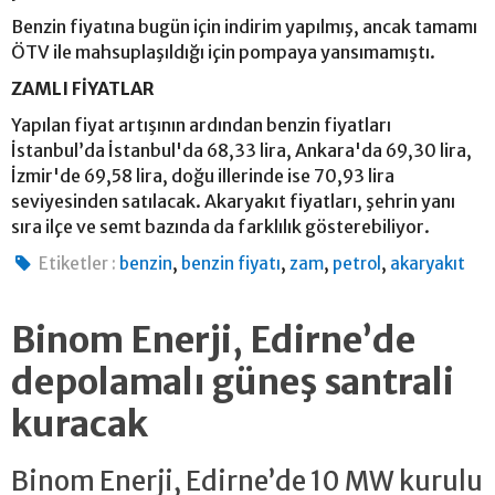
Benzin fiyatına bugün için indirim yapılmış, ancak tamamı
ÖTV ile mahsuplaşıldığı için pompaya yansımamıştı.
ZAMLI FİYATLAR
Yapılan fiyat artışının ardından benzin fiyatları
İstanbul’da İstanbul'da 68,33 lira, Ankara'da 69,30 lira,
İzmir'de 69,58 lira, doğu illerinde ise 70,93 lira
seviyesinden satılacak. Akaryakıt fiyatları, şehrin yanı
sıra ilçe ve semt bazında da farklılık gösterebiliyor.
,
,
,
,
Etiketler :
benzin
benzin fiyatı
zam
petrol
akaryakıt
Binom Enerji, Edirne’de
depolamalı güneş santrali
kuracak
Binom Enerji, Edirne’de 10 MW kurulu