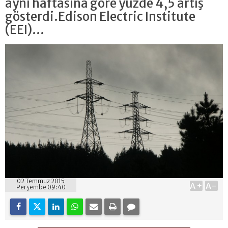
aynı haftasına göre yüzde 4,5 artış
gösterdi.Edison Electric Institute
(EEI)...
02 Temmuz 2015
A+
A-
Perşembe 09:40