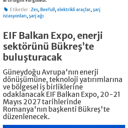
artırdığını vurguladı.
,
,
,
Etiketler :
Zes
Beefull
elektrikli araçlar
şarj
,
istasyonları
şarj ağı
EIF Balkan Expo, enerji
sektörünü Bükreş’te
buluşturacak
Güneydoğu Avrupa'nın enerji
dönüşümüne, teknoloji yatırımlarına
ve bölgesel iş birliklerine
odaklanacak EIF Balkan Expo, 20-21
Mayıs 2027 tarihlerinde
Romanya'nın başkenti Bükreş'te
düzenlenecek.