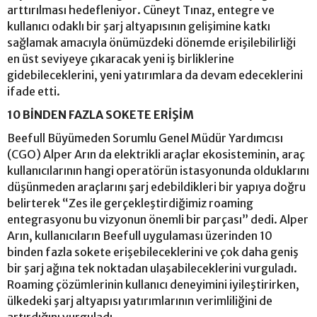
arttırılması hedefleniyor. Cüneyt Tınaz, entegre ve
kullanıcı odaklı bir şarj altyapısının gelişimine katkı
sağlamak amacıyla önümüzdeki dönemde erişilebilirliği
en üst seviyeye çıkaracak yeni iş birliklerine
gidebileceklerini, yeni yatırımlara da devam edeceklerini
ifade etti.
10 BİNDEN FAZLA SOKETE ERİŞİM
Beefull Büyümeden Sorumlu Genel Müdür Yardımcısı
(CGO) Alper Arın da elektrikli araçlar ekosisteminin, araç
kullanıcılarının hangi operatörün istasyonunda olduklarını
düşünmeden araçlarını şarj edebildikleri bir yapıya doğru
belirterek “Zes ile gerçekleştirdiğimiz roaming
entegrasyonu bu vizyonun önemli bir parçası” dedi. Alper
Arın, kullanıcıların Beefull uygulaması üzerinden 10
binden fazla sokete erişebileceklerini ve çok daha geniş
bir şarj ağına tek noktadan ulaşabileceklerini vurguladı.
Roaming çözümlerinin kullanıcı deneyimini iyileştirirken,
ülkedeki şarj altyapısı yatırımlarının verimliliğini de