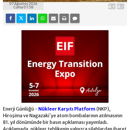
07 Ağustos 2026
A+
A-
Cuma 07:58
Enerji Günlüğü -
Nükleer Karşıtı Platform
(NKP),
Hiroşima ve Nagazaki`ye atom bombalarının atılmasının
81. yıl dönümünde bir basın açıklaması yayımladı.
Açıklamada, nükleer tehlikenin yalnızca silahlardan ibaret