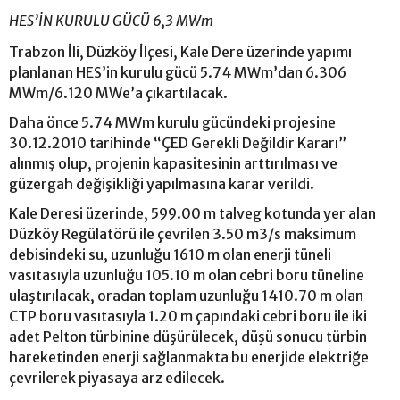
HES’İN KURULU GÜCÜ 6,3 MWm
Trabzon İli, Düzköy İlçesi, Kale Dere üzerinde yapımı
planlanan HES’in kurulu gücü 5.74 MWm’dan 6.306
MWm/6.120 MWe’a çıkartılacak.
Daha önce 5.74 MWm kurulu gücündeki projesine
30.12.2010 tarihinde “ÇED Gerekli Değildir Kararı”
alınmış olup, projenin kapasitesinin arttırılması ve
güzergah değişikliği yapılmasına karar verildi.
Kale Deresi üzerinde, 599.00 m talveg kotunda yer alan
Düzköy Regülatörü ile çevrilen 3.50 m3/s maksimum
debisindeki su, uzunluğu 1610 m olan enerji tüneli
vasıtasıyla uzunluğu 105.10 m olan cebri boru tüneline
ulaştırılacak, oradan toplam uzunluğu 1410.70 m olan
CTP boru vasıtasıyla 1.20 m çapındaki cebri boru ile iki
adet Pelton türbinine düşürülecek, düşü sonucu türbin
hareketinden enerji sağlanmakta bu enerjide elektriğe
çevrilerek piyasaya arz edilecek.