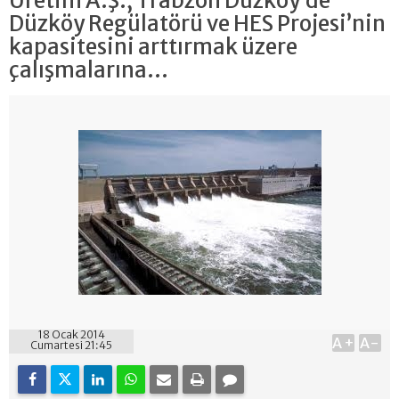
Üretim A.Ş., Trabzon Düzköy’de
Düzköy Regülatörü ve HES Projesi’nin
kapasitesini arttırmak üzere
çalışmalarına...
18 Ocak 2014
A+
A-
Cumartesi 21:45