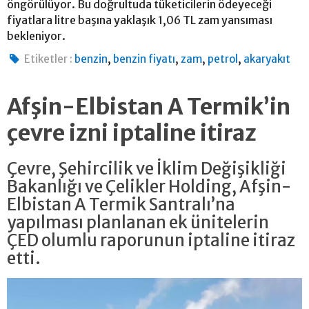
öngörülüyor. Bu doğrultuda tüketicilerin ödeyeceği
fiyatlara litre başına yaklaşık 1,06 TL zam yansıması
bekleniyor.
,
,
,
,
Etiketler :
benzin
benzin fiyatı
zam
petrol
akaryakıt
Afşin-Elbistan A Termik’in
çevre izni iptaline itiraz
Çevre, Şehircilik ve İklim Değişikliği
Bakanlığı ve Çelikler Holding, Afşin-
Elbistan A Termik Santralı’na
yapılması planlanan ek ünitelerin
ÇED olumlu raporunun iptaline itiraz
etti.