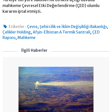
mahkeme Çevresel Etki Değerlendirme (ÇED) olumlu
kararını iptal etmişti.
,
,
Etiketler :
Çevre
Şehircilik ve İklim Değişikliği Bakanlığı
,
,
Çelikler Holding
Afşin-Elbistan A Termik Santrali
ÇED
,
Raporu
Mahkeme
İlgili Haberler