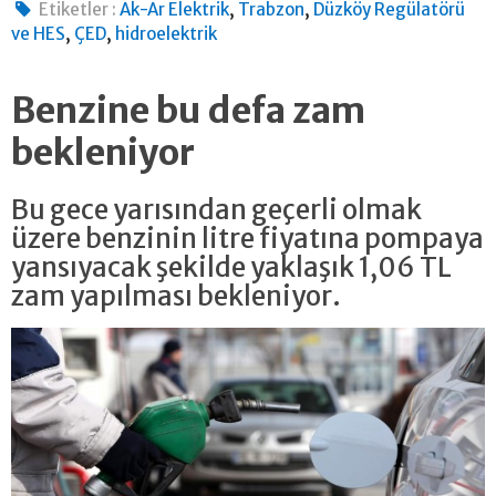
,
,
Etiketler :
Ak-Ar Elektrik
Trabzon
Düzköy Regülatörü
,
,
ve HES
ÇED
hidroelektrik
Benzine bu defa zam
bekleniyor
Bu gece yarısından geçerli olmak
üzere benzinin litre fiyatına pompaya
yansıyacak şekilde yaklaşık 1,06 TL
zam yapılması bekleniyor.