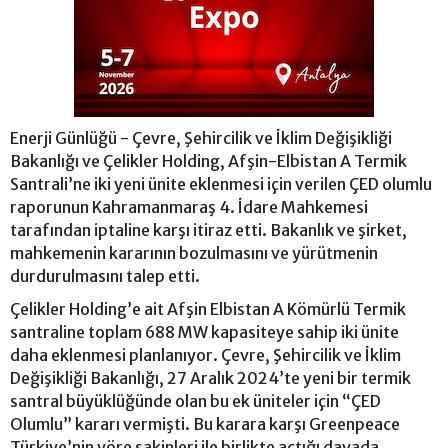
Enerji Günlüğü - Çevre, Şehircilik ve İklim Değişikliği
Bakanlığı ve Çelikler Holding, Afşin-Elbistan A Termik
Santrali’ne iki yeni ünite eklenmesi için verilen ÇED olumlu
raporunun Kahramanmaraş 4. İdare Mahkemesi
tarafından iptaline karşı itiraz etti. Bakanlık ve şirket,
mahkemenin kararının bozulmasını ve yürütmenin
durdurulmasını talep etti.
Çelikler Holding’e ait Afşin Elbistan A Kömürlü Termik
santraline toplam 688 MW kapasiteye sahip iki ünite
daha eklenmesi planlanıyor. Çevre, Şehircilik ve İklim
Değişikliği Bakanlığı, 27 Aralık 2024’te yeni bir termik
santral büyüklüğünde olan bu ek üniteler için “ÇED
Olumlu” kararı vermişti. Bu karara karşı Greenpeace
Türkiye’nin yöre sakinleri ile birlikte açtığı davada