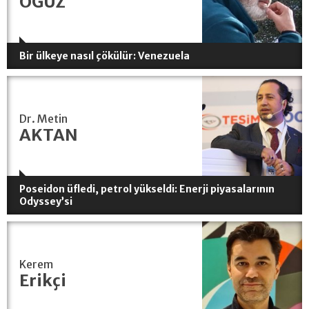
OĞUZ
Bir ülkeye nasıl çökülür: Venezuela
Dr. Metin
AKTAN
Poseidon üfledi, petrol yükseldi: Enerji piyasalarının
Odyssey’si
Kerem
Erikçi