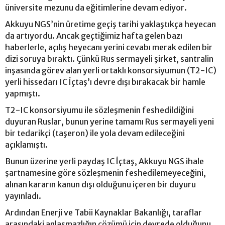
üniversite mezunu da eğitimlerine devam ediyor.
Akkuyu NGS’nin üretime geçiş tarihi yaklaştıkça heyecan
da artıyordu. Ancak geçtiğimiz hafta gelen bazı
haberlerle, açılış heyecanı yerini cevabı merak edilen bir
dizi soruya bıraktı. Çünkü Rus sermayeli şirket, santralin
inşasında görev alan yerli ortaklı konsorsiyumun (T2-IC)
yerli hissedarı IC İçtaş’ı devre dışı bırakacak bir hamle
yapmıştı.
T2-IC konsorsiyumu ile sözleşmenin feshedildiğini
duyuran Ruslar, bunun yerine tamamı Rus sermayeli yeni
bir tedarikçi (taşeron) ile yola devam edileceğini
açıklamıştı.
Bunun üzerine yerli paydaş IC İçtaş, Akkuyu NGS ihale
şartnamesine göre sözleşmenin feshedilemeyeceğini,
alınan kararın kanun dışı olduğunu içeren bir duyuru
yayınladı.
Ardından Enerji ve Tabii Kaynaklar Bakanlığı, taraflar
arasındaki anlaşmazlığın çözümü için devrede olduğunu