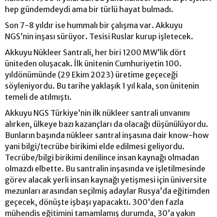
hep gündemdeydi ama bir türlü hayat bulmadı.
Son 7-8 yıldır ise hummalı bir çalışma var. Akkuyu
NGS’nin inşası sürüyor. Tesisi Ruslar kurup işletecek.
Akkuyu Nükleer Santrali, her biri 1200 MW’lik dört
üniteden oluşacak. İlk ünitenin Cumhuriyetin 100.
yıldönümünde (29 Ekim 2023) üretime geçeceği
söyleniyordu. Bu tarihe yaklaşık 1 yıl kala, son ünitenin
temeli de atılmıştı.
Akkuyu NGS Türkiye’nin ilk nükleer santrali unvanını
alırken, ülkeye bazı kazançları da olacağı düşünülüyordu.
Bunların başında nükleer santral inşasına dair know-how
yani bilgi/tecrübe birikimi elde edilmesi geliyordu.
Tecrübe/bilgi birikimi denilince insan kaynağı olmadan
olmazdı elbette. Bu santralin inşasında ve işletilmesinde
görev alacak yerli insan kaynağı yetişmesi için üniversite
mezunları arasından seçilmiş adaylar Rusya’da eğitimden
geçecek, dönüşte işbaşı yapacaktı. 300’den fazla
mühendis eğitimini tamamlamış durumda, 30’a yakın