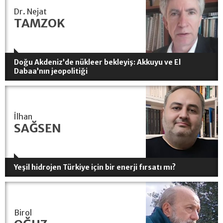
Dr. Nejat
TAMZOK
Doğu Akdeniz’de nükleer bekleyiş: Akkuyu ve El
Dabaa’nın jeopolitiği
İlhan
SAĞSEN
Yeşil hidrojen Türkiye için bir enerji fırsatı mı?
Birol