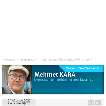
Akkuyu NGS'den Türkiye'ye ne kalır?
YAZARLAR
Mehmet KARA
Yazarın Tüm Yazıları >
Mehmet KARA
E-posta:
mehmet@enerjigunlugu.net
04 Ağustos 2022
A+
A-
Perşembe 09:05