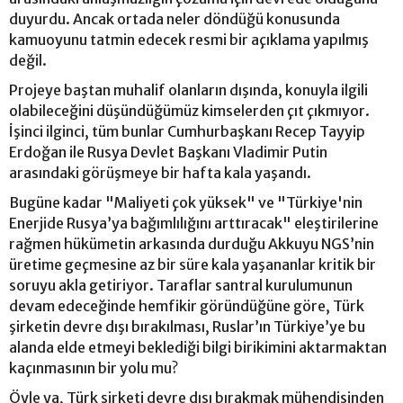
duyurdu. Ancak ortada neler döndüğü konusunda
kamuoyunu tatmin edecek resmi bir açıklama yapılmış
değil.
Projeye baştan muhalif olanların dışında, konuyla ilgili
olabileceğini düşündüğümüz kimselerden çıt çıkmıyor.
İşinci ilginci, tüm bunlar Cumhurbaşkanı Recep Tayyip
Erdoğan ile Rusya Devlet Başkanı Vladimir Putin
arasındaki görüşmeye bir hafta kala yaşandı.
Bugüne kadar "Maliyeti çok yüksek" ve "Türkiye'nin
Enerjide Rusya’ya bağımlılığını arttıracak" eleştirilerine
rağmen hükümetin arkasında durduğu Akkuyu NGS’nin
üretime geçmesine az bir süre kala yaşananlar kritik bir
soruyu akla getiriyor. Taraflar santral kurulumunun
devam edeceğinde hemfikir göründüğüne göre, Türk
şirketin devre dışı bırakılması, Ruslar’ın Türkiye’ye bu
alanda elde etmeyi beklediği bilgi birikimini aktarmaktan
kaçınmasının bir yolu mu?
Öyle ya, Türk şirketi devre dışı bırakmak mühendisinden