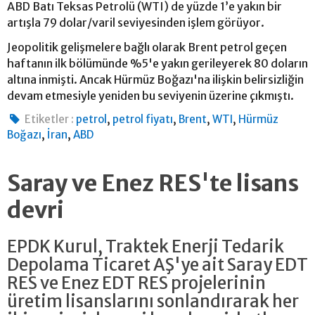
ABD Batı Teksas Petrolü (WTI) de yüzde 1’e yakın bir
artışla 79 dolar/varil seviyesinden işlem görüyor.
Jeopolitik gelişmelere bağlı olarak Brent petrol geçen
haftanın ilk bölümünde %5'e yakın gerileyerek 80 doların
altına inmişti. Ancak Hürmüz Boğazı'na ilişkin belirsizliğin
devam etmesiyle yeniden bu seviyenin üzerine çıkmıştı.
,
,
,
,
Etiketler :
petrol
petrol fiyatı
Brent
WTI
Hürmüz
,
,
Boğazı
İran
ABD
Saray ve Enez RES'te lisans
devri
EPDK Kurul, Traktek Enerji Tedarik
Depolama Ticaret AŞ'ye ait Saray EDT
RES ve Enez EDT RES projelerinin
üretim lisanslarını sonlandırarak her