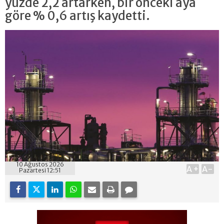
yüzde 2,2 artarken, bir önceki aya
göre % 0,6 artış kaydetti.
10 Ağustos 2026
A+
A-
Pazartesi 12:51