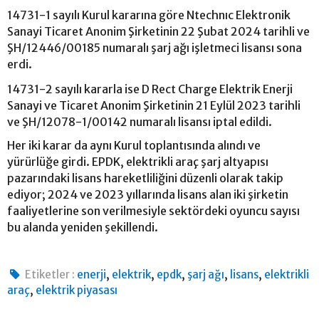
14731-1 sayılı Kurul kararına göre Ntechnıc Elektronik
Sanayi Ticaret Anonim Şirketinin 22 Şubat 2024 tarihli ve
ŞH/12446/00185 numaralı şarj ağı işletmeci lisansı sona
erdi.
14731-2 sayılı kararla ise D Rect Charge Elektrik Enerji
Sanayi ve Ticaret Anonim Şirketinin 21 Eylül 2023 tarihli
ve ŞH/12078-1/00142 numaralı lisansı iptal edildi.
Her iki karar da aynı Kurul toplantısında alındı ve
yürürlüğe girdi. EPDK, elektrikli araç şarj altyapısı
pazarındaki lisans hareketliliğini düzenli olarak takip
ediyor; 2024 ve 2023 yıllarında lisans alan iki şirketin
faaliyetlerine son verilmesiyle sektördeki oyuncu sayısı
bu alanda yeniden şekillendi.
,
,
,
,
,
Etiketler :
enerji
elektrik
epdk
şarj ağı
lisans
elektrikli
,
araç
elektrik piyasası