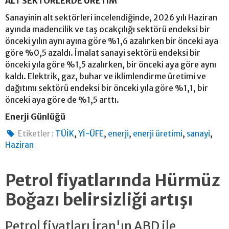
ALT SEKTÖRLERDE ÜRETİM
Sanayinin alt sektörleri incelendiğinde, 2026 yılı Haziran
ayında madencilik ve taş ocakçılığı sektörü endeksi bir
önceki yılın aynı ayına göre %1,6 azalırken bir önceki aya
göre %0,5 azaldı. İmalat sanayi sektörü endeksi bir
önceki yıla göre %1,5 azalırken, bir önceki aya göre aynı
kaldı. Elektrik, gaz, buhar ve iklimlendirme üretimi ve
dağıtımı sektörü endeksi bir önceki yıla göre %1,1, bir
önceki aya göre de %1,5 arttı.
Enerji Günlüğü
,
,
,
,
,
Etiketler :
TÜİK
Yİ-ÜFE
enerji
enerji üretimi
sanayi
Haziran
Petrol fiyatlarında Hürmüz
Boğazı belirsizliği artışı
Petrol fiyatları İran'ın ABD ile