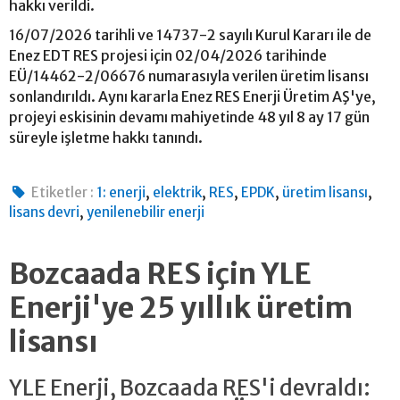
hakkı verildi.
16/07/2026 tarihli ve 14737-2 sayılı Kurul Kararı ile de
Enez EDT RES projesi için 02/04/2026 tarihinde
EÜ/14462-2/06676 numarasıyla verilen üretim lisansı
sonlandırıldı. Aynı kararla Enez RES Enerji Üretim AŞ'ye,
projeyi eskisinin devamı mahiyetinde 48 yıl 8 ay 17 gün
süreyle işletme hakkı tanındı.
,
,
,
,
,
Etiketler :
1: enerji
elektrik
RES
EPDK
üretim lisansı
,
lisans devri
yenilenebilir enerji
Bozcaada RES için YLE
Enerji'ye 25 yıllık üretim
lisansı
YLE Enerji, Bozcaada RES'i devraldı: