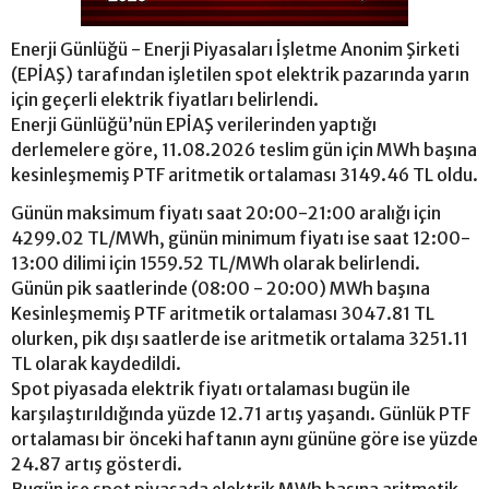
Enerji Günlüğü - Enerji Piyasaları İşletme Anonim Şirketi
(EPİAŞ) tarafından işletilen spot elektrik pazarında yarın
için geçerli elektrik fiyatları belirlendi.
Enerji Günlüğü’nün EPİAŞ verilerinden yaptığı
derlemelere göre, 11.08.2026 teslim gün için MWh başına
kesinleşmemiş PTF aritmetik ortalaması 3149.46 TL oldu.
Günün maksimum fiyatı saat 20:00-21:00 aralığı için
4299.02 TL/MWh, günün minimum fiyatı ise saat 12:00-
13:00 dilimi için 1559.52 TL/MWh olarak belirlendi.
Günün pik saatlerinde (08:00 - 20:00) MWh başına
Kesinleşmemiş PTF aritmetik ortalaması 3047.81 TL
olurken, pik dışı saatlerde ise aritmetik ortalama 3251.11
TL olarak kaydedildi.
Spot piyasada elektrik fiyatı ortalaması bugün ile
karşılaştırıldığında yüzde 12.71 artış yaşandı. Günlük PTF
ortalaması bir önceki haftanın aynı gününe göre ise yüzde
24.87 artış gösterdi.
Bugün ise spot piyasada elektrik MWh başına aritmetik