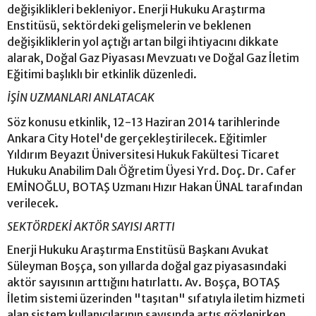
değişiklikleri bekleniyor. Enerji Hukuku Araştırma
Enstitüsü, sektördeki gelişmelerin ve beklenen
değişikliklerin yol açtığı artan bilgi ihtiyacını dikkate
alarak, Doğal Gaz Piyasası Mevzuatı ve Doğal Gaz İletim
Eğitimi başlıklı bir etkinlik düzenledi.
İŞİN UZMANLARI ANLATACAK
Söz konusu etkinlik, 12-13 Haziran 2014 tarihlerinde
Ankara City Hotel'de gerçekleştirilecek. Eğitimler
Yıldırım Beyazıt Üniversitesi Hukuk Fakültesi Ticaret
Hukuku Anabilim Dalı Öğretim Üyesi Yrd. Doç. Dr. Cafer
EMİNOĞLU, BOTAŞ Uzmanı Hızır Hakan ÜNAL tarafından
verilecek.
SEKTÖRDEKİ AKTÖR SAYISI ARTTI
Enerji Hukuku Araştırma Enstitüsü Başkanı Avukat
Süleyman Boşça, son yıllarda doğal gaz piyasasındaki
aktör sayısının arttığını hatırlattı. Av. Boşça, BOTAŞ
İletim sistemi üzerinden "taşıtan" sıfatıyla iletim hizmeti
alan sistem kullanıcılarının sayısında artış gözlenirken,