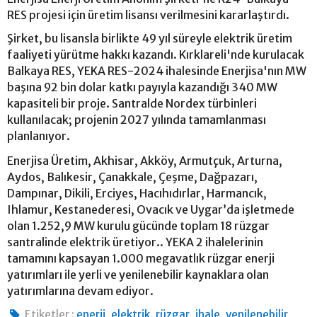
RES projesi için üretim lisansı verilmesini kararlaştırdı.
Şirket, bu lisansla birlikte 49 yıl süreyle elektrik üretim
faaliyeti yürütme hakkı kazandı. Kırklareli'nde kurulacak
Balkaya RES, YEKA RES-2024 ihalesinde Enerjisa'nın MW
başına 92 bin dolar katkı payıyla kazandığı 340 MW
kapasiteli bir proje. Santralde Nordex türbinleri
kullanılacak; projenin 2027 yılında tamamlanması
planlanıyor.
Enerjisa Üretim, Akhisar, Akköy, Armutçuk, Arturna,
Aydos, Balıkesir, Çanakkale, Çeşme, Dağpazarı,
Dampınar, Dikili, Erciyes, Hacıhıdırlar, Harmancık,
Ihlamur, Kestanederesi, Ovacık ve Uygar’da işletmede
olan 1.252,9 MW kurulu gücünde toplam 18 rüzgar
santralinde elektrik üretiyor.. YEKA 2 ihalelerinin
tamamını kapsayan 1.000 megavatlık rüzgar enerji
yatırımları ile yerli ve yenilenebilir kaynaklara olan
yatırımlarına devam ediyor.
,
,
,
,
,
Etiketler :
enerji
elektrik
rüzgar
ihale
yenilenebilir