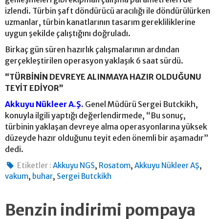
izlendi. Türbin şaft döndürücü aracılığı ile döndürülürken
uzmanlar, türbin kanatlarının tasarım gerekliliklerine
uygun şekilde çalıştığını doğruladı.
Birkaç gün süren hazırlık çalışmalarının ardından
gerçekleştirilen operasyon yaklaşık 6 saat sürdü.
“TÜRBİNİN DEVREYE ALINMAYA HAZIR OLDUĞUNU
TEYİT EDİYOR”
Akkuyu Nükleer A.Ş.
Genel Müdürü Sergei Butckikh,
konuyla ilgili yaptığı değerlendirmede, “Bu sonuç,
türbinin yaklaşan devreye alma operasyonlarına yüksek
düzeyde hazır olduğunu teyit eden önemli bir aşamadır”
dedi.
,
,
,
Etiketler :
Akkuyu NGS
Rosatom
Akkuyu Nükleer AŞ
,
,
vakum
buhar
Sergei Butckikh
Benzin indirimi pompaya