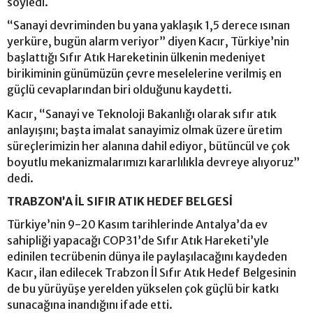
söyledi.
“Sanayi devriminden bu yana yaklaşık 1,5 derece ısınan
yerküre, bugün alarm veriyor” diyen Kacır, Türkiye’nin
başlattığı Sıfır Atık Hareketinin ülkenin medeniyet
birikiminin günümüzün çevre meselelerine verilmiş en
güçlü cevaplarından biri olduğunu kaydetti.
Kacır, “Sanayi ve Teknoloji Bakanlığı olarak sıfır atık
anlayışını; başta imalat sanayimiz olmak üzere üretim
süreçlerimizin her alanına dahil ediyor, bütüncül ve çok
boyutlu mekanizmalarımızı kararlılıkla devreye alıyoruz”
dedi.
TRABZON’A İL SIFIR ATIK HEDEF BELGESİ
Türkiye’nin 9-20 Kasım tarihlerinde Antalya’da ev
sahipliği yapacağı COP31’de Sıfır Atık Hareketi’yle
edinilen tecrübenin dünya ile paylaşılacağını kaydeden
Kacır, ilan edilecek Trabzon İl Sıfır Atık Hedef Belgesinin
de bu yürüyüşe yerelden yükselen çok güçlü bir katkı
sunacağına inandığını ifade etti.