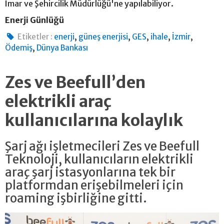
İmar ve Şehircilik Müdürlüğü'ne yapılabiliyor.
Enerji Günlüğü
,
,
,
,
,
Etiketler :
enerji
güneş enerjisi
GES
ihale
İzmir
,
Ödemiş
Dünya Bankası
Zes ve Beefull’den
elektrikli araç
kullanıcılarına kolaylık
Şarj ağı işletmecileri Zes ve Beefull
Teknoloji, kullanıcıların elektrikli
araç şarj istasyonlarına tek bir
platformdan erişebilmeleri için
roaming işbirliğine gitti.