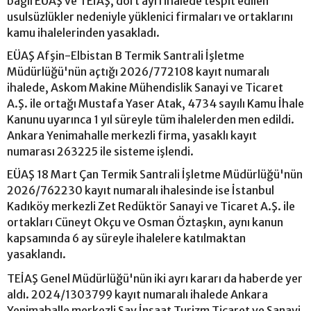
bağlı EÜAŞ ve TEİAŞ, dört ayrı ihalede tespit edilen
usulsüzlükler nedeniyle yüklenici firmaları ve ortaklarını
kamu ihalelerinden yasakladı.
EÜAŞ Afşin-Elbistan B Termik Santrali İşletme
Müdürlüğü'nün açtığı 2026/772108 kayıt numaralı
ihalede, Askom Makine Mühendislik Sanayi ve Ticaret
A.Ş. ile ortağı Mustafa Yaser Atak, 4734 sayılı Kamu İhale
Kanunu uyarınca 1 yıl süreyle tüm ihalelerden men edildi.
Ankara Yenimahalle merkezli firma, yasaklı kayıt
numarası 263225 ile sisteme işlendi.
EÜAŞ 18 Mart Çan Termik Santrali İşletme Müdürlüğü'nün
2026/762230 kayıt numaralı ihalesinde ise İstanbul
Kadıköy merkezli Zet Redüktör Sanayi ve Ticaret A.Ş. ile
ortakları Cüneyt Okçu ve Osman Öztaşkın, aynı kanun
kapsamında 6 ay süreyle ihalelere katılmaktan
yasaklandı.
TEİAŞ Genel Müdürlüğü'nün iki ayrı kararı da haberde yer
aldı. 2024/1303799 kayıt numaralı ihalede Ankara
Yenimahalle merkezli Say İnşaat Turizm Ticaret ve Sanayi