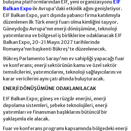
buluşma platformlarından EIF, yeni organizasyonu
EIF
Balkan Expo
ile Avrupa'daki etkinlik ağını genişletiyor.
EIF Balkan Expo, yurt dışında yabancı firma katılımıyla
düzenlenen ilk Türk enerji fuarı olma kimliğini taşıyor.
Güneydoğu Avrupa'nın enerji dönüşümüne, teknoloji
yatırımlarına ve bölgesel iş birliklerine odaklanacak EIF
Balkan Expo, 20-21 Mayıs 2027 tarihlerinde
Romanya'nın başkenti Bükreş'te düzenlenecek.
Bükreş Parlamento Sarayı'nın ev sahipliği yapacağı fuar
ve konferans; enerji sektörünün kamu ve özel sektör
temsilcilerini, yatırımcılarını, teknoloji sağlayıcılarını ve
karar vericilerini aynı çatı altında buluşturacak.
ENERJİ DÖNÜŞÜMÜNE ODAKLANILACAK
EIF Balkan Expo; güneş ve rüzgâr enerjisi, enerji
depolama sistemleri, şebeke teknolojileri, enerji
yatırımları ve finansman başlıklarını bütüncül bir
yaklaşımla ele alacak.
Fuar ve konferans programı kapsamında bölgedeki enerji