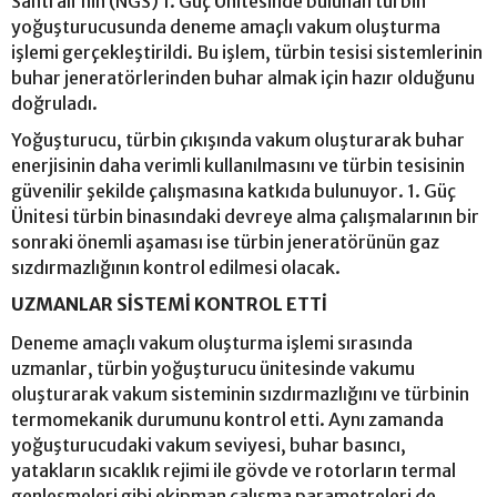
Santrali’nin (NGS) 1. Güç Ünitesinde bulunan türbin
yoğuşturucusunda deneme amaçlı vakum oluşturma
işlemi gerçekleştirildi. Bu işlem, türbin tesisi sistemlerinin
buhar jeneratörlerinden buhar almak için hazır olduğunu
doğruladı.
Yoğuşturucu, türbin çıkışında vakum oluşturarak buhar
enerjisinin daha verimli kullanılmasını ve türbin tesisinin
güvenilir şekilde çalışmasına katkıda bulunuyor. 1. Güç
Ünitesi türbin binasındaki devreye alma çalışmalarının bir
sonraki önemli aşaması ise türbin jeneratörünün gaz
sızdırmazlığının kontrol edilmesi olacak.
UZMANLAR SİSTEMİ KONTROL ETTİ
Deneme amaçlı vakum oluşturma işlemi sırasında
uzmanlar, türbin yoğuşturucu ünitesinde vakumu
oluşturarak vakum sisteminin sızdırmazlığını ve türbinin
termomekanik durumunu kontrol etti. Aynı zamanda
yoğuşturucudaki vakum seviyesi, buhar basıncı,
yatakların sıcaklık rejimi ile gövde ve rotorların termal
genleşmeleri gibi ekipman çalışma parametreleri de