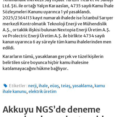
Ltd. Şti. ile ortağı Yalçın Karaaslan, 4735 sayılı Kamu İhale
Sözleşmeleri Kanunu uyarınca 1 yıl yasaklandı.
2025/2364113 kayıt numaralı ihalede ise İstanbul Sarıyer
merkezli Kontrolmatik Teknoloji Enerji ve Mühendislik
A.Ş., ortaklık ilişkisi bulunan Nextopia Enerji Üretim A.Ş.
ve Prolectric Enerji Üretim A.Ş. ile birlikte 4734 sayılı
kanun uyarınca 6 ay süreyle tüm kamu ihalelerinden men
edildi.
Kararların tümü, yasaklanan gerçek ve tüzel kişilerin
belirtilen süre boyunca hiçbir kamu ihalesine
katılamayacağını hükme bağlıyor.
,
,
,
,
,
Etiketler :
nerji
ihale
eüaş
teiaş
yasaklama
kamu
,
ihale kanunu
elektrik üretim
Akkuyu NGS’de deneme