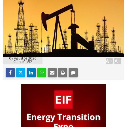
07 Ağustos 2026
A+
A-
Cuma 01:52