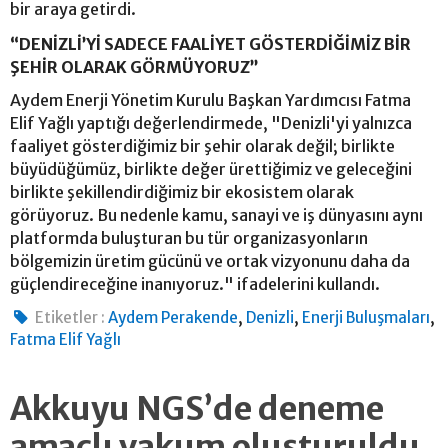
bir araya getirdi.
“DENİZLİ’Yİ SADECE FAALİYET GÖSTERDİĞİMİZ BİR
ŞEHİR OLARAK GÖRMÜYORUZ”
Aydem Enerji Yönetim Kurulu Başkan Yardımcısı Fatma
Elif Yağlı yaptığı değerlendirmede, "Denizli'yi yalnızca
faaliyet gösterdiğimiz bir şehir olarak değil; birlikte
büyüdüğümüz, birlikte değer ürettiğimiz ve geleceğini
birlikte şekillendirdiğimiz bir ekosistem olarak
görüyoruz. Bu nedenle kamu, sanayi ve iş dünyasını aynı
platformda buluşturan bu tür organizasyonların
bölgemizin üretim gücünü ve ortak vizyonunu daha da
güçlendireceğine inanıyoruz." ifadelerini kullandı.
,
,
,
Etiketler :
Aydem Perakende
Denizli
Enerji Buluşmaları
Fatma Elif Yağlı
Akkuyu NGS’de deneme
amaçlı vakum oluşturuldu