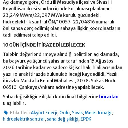
Açıklamaya göre, Ordu ili Mesudiye ilçesi ve Sivas ili
Koyulhisar ilçesi sınırları içinde kurulması planlanan
23,249 MWm/22,097 MWe kurulu gücündeki
hidroelektrik santral ÖN/10057-22/04816 numaralı
önlisansa derç edilmiş olan sahaya ilişkin koordinatların
tadil edilmesi talep edildi.
10 GÜN İÇİNDE İTİRAZ EDİLEBİLECEK
Talebin değerlendirmeye alındığı belirtilen açıklamada,
bu başvuruya üçüncü şahıslar tarafından 15 Ağustos
2026 tarihine kadar ve sadece kişisel hak ihlali açısından
yazılı olarak itirazda bulunulabileceği kaydedildi. Yazılı
itirazlar Mustafa Kemal Mahallesi, 2078. Sokak No:4
06510 Çankaya/Ankara adresine yapılabilecek.
Saha değişikliğine ilişkin koordinat bilgilerine
buradan
ulaşılabilir.
,
,
,
,
Etiketler :
Akyurt Enerji
Ordu
Sivas
Melet Irmağı
,
,
hidroelektrik santral
saha değişikliği
EPDK