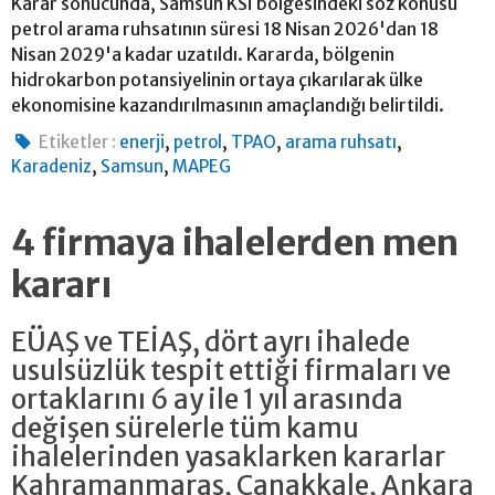
Karar sonucunda, Samsun KSİ bölgesindeki söz konusu
petrol arama ruhsatının süresi 18 Nisan 2026'dan 18
Nisan 2029'a kadar uzatıldı. Kararda, bölgenin
hidrokarbon potansiyelinin ortaya çıkarılarak ülke
ekonomisine kazandırılmasının amaçlandığı belirtildi.
,
,
,
,
Etiketler :
enerji
petrol
TPAO
arama ruhsatı
,
,
Karadeniz
Samsun
MAPEG
4 firmaya ihalelerden men
kararı
EÜAŞ ve TEİAŞ, dört ayrı ihalede
usulsüzlük tespit ettiği firmaları ve
ortaklarını 6 ay ile 1 yıl arasında
değişen sürelerle tüm kamu
ihalelerinden yasaklarken kararlar
Kahramanmaraş, Çanakkale, Ankara