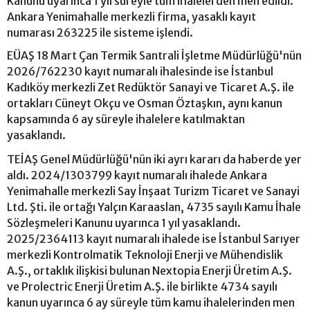
Kanunu uyarınca 1 yıl süreyle tüm ihalelerden men edildi.
Ankara Yenimahalle merkezli firma, yasaklı kayıt
numarası 263225 ile sisteme işlendi.
EÜAŞ 18 Mart Çan Termik Santrali İşletme Müdürlüğü'nün
2026/762230 kayıt numaralı ihalesinde ise İstanbul
Kadıköy merkezli Zet Redüktör Sanayi ve Ticaret A.Ş. ile
ortakları Cüneyt Okçu ve Osman Öztaşkın, aynı kanun
kapsamında 6 ay süreyle ihalelere katılmaktan
yasaklandı.
TEİAŞ Genel Müdürlüğü'nün iki ayrı kararı da haberde yer
aldı. 2024/1303799 kayıt numaralı ihalede Ankara
Yenimahalle merkezli Say İnşaat Turizm Ticaret ve Sanayi
Ltd. Şti. ile ortağı Yalçın Karaaslan, 4735 sayılı Kamu İhale
Sözleşmeleri Kanunu uyarınca 1 yıl yasaklandı.
2025/2364113 kayıt numaralı ihalede ise İstanbul Sarıyer
merkezli Kontrolmatik Teknoloji Enerji ve Mühendislik
A.Ş., ortaklık ilişkisi bulunan Nextopia Enerji Üretim A.Ş.
ve Prolectric Enerji Üretim A.Ş. ile birlikte 4734 sayılı
kanun uyarınca 6 ay süreyle tüm kamu ihalelerinden men