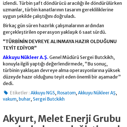
izlendi. Türbin şaft döndürücü aracılığı ile döndürülürken
uzmanlar, türbin kanatlarının tasarım gerekliliklerine
uygun şekilde çalıştığını doğruladı.
Birkaç gün süren hazırlık çalışmalarının ardından
gerçekleştirilen operasyon yaklaşık 6 saat sürdü.
“TÜRBİNİN DEVREYE ALINMAYA HAZIR OLDUĞUNU
TEYİT EDİYOR”
Akkuyu Nükleer A.Ş.
Genel Müdürü Sergei Butckikh,
konuyla ilgili yaptığı değerlendirmede, “Bu sonuç,
türbinin yaklaşan devreye alma operasyonlarına yüksek
düzeyde hazır olduğunu teyit eden önemli bir aşamadır”
dedi.
,
,
,
Etiketler :
Akkuyu NGS
Rosatom
Akkuyu Nükleer AŞ
,
,
vakum
buhar
Sergei Butckikh
Akyurt, Melet Enerji Grubu