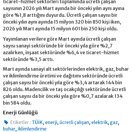
ticaret-hizmet sektörleri toplamında ücretli çalışan
sayısının 2026 yılı Mart ayında bir önceki yılın aynı ayına
göre %1,8 arttığını duyurdu. Ücretli çalışan sayısı bir
önceki yılın aynı ayında 15 milyon 320 bin 850 kişi iken,
2026 yılı Mart ayında 15 milyon 601 bin 250 kişi oldu.
Yayımlanan verilere göre Mart ayında ücretli çalışan
sayısı sanayi sektöründe bir önceki yıla göre %2,7
azalırken, inşaat sektöründe %6,4 ve ticaret-hizmet
sektöründe %3,5 arttı.
Mart ayında sanayi alt sektörlerinden elektrik, gaz, buhar
ve iklimlendirme üretimi ve dağıtımı sektöründe ücretli
çalışan sayısı bir önceki yıla göre %3,4 artarak 144 bin
826 oldu. Madencilik ve taş ocakçılığı sektöründe ücretli
çalışan sayısı da bir önceki yıla göre %0,7 azalarak 134
bin 584 oldu.
Enerji Günlüğü
,
,
,
,
,
Etiketler :
TÜİK
enerji
ücretli çalışan
elektrik
gaz
,
buhar
iklimlendirme