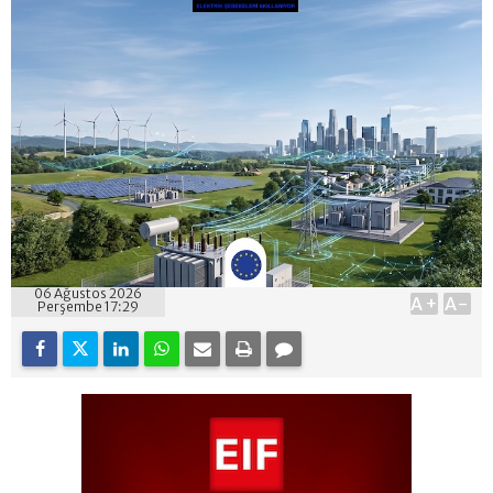
06 Ağustos 2026
A+
A-
Perşembe 17:29