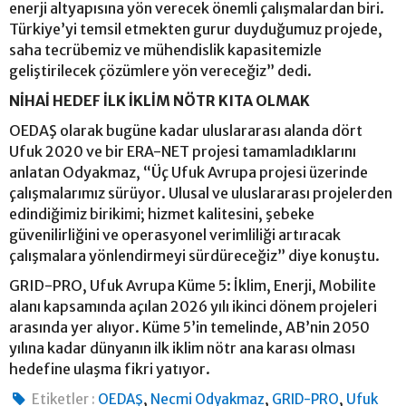
enerji altyapısına yön verecek önemli çalışmalardan biri.
Türkiye’yi temsil etmekten gurur duyduğumuz projede,
saha tecrübemiz ve mühendislik kapasitemizle
geliştirilecek çözümlere yön vereceğiz” dedi.
NİHAİ HEDEF İLK İKLİM NÖTR KITA OLMAK
OEDAŞ olarak bugüne kadar uluslararası alanda dört
Ufuk 2020 ve bir ERA-NET projesi tamamladıklarını
anlatan Odyakmaz, “Üç Ufuk Avrupa projesi üzerinde
çalışmalarımız sürüyor. Ulusal ve uluslararası projelerden
edindiğimiz birikimi; hizmet kalitesini, şebeke
güvenilirliğini ve operasyonel verimliliği artıracak
çalışmalara yönlendirmeyi sürdüreceğiz” diye konuştu.
GRID-PRO, Ufuk Avrupa Küme 5: İklim, Enerji, Mobilite
alanı kapsamında açılan 2026 yılı ikinci dönem projeleri
arasında yer alıyor. Küme 5’in temelinde, AB’nin 2050
yılına kadar dünyanın ilk iklim nötr ana karası olması
hedefine ulaşma fikri yatıyor.
,
,
,
Etiketler :
OEDAŞ
Necmi Odyakmaz
GRID-PRO
Ufuk