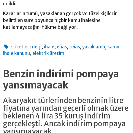
edildi.
Kararların tümü, yasaklanan gerçek ve tüzel kişilerin
belirtilen süre boyunca hiçbir kamu ihalesine
katılamayacağını hükme bağlıyor.
,
,
,
,
,
Etiketler :
nerji
ihale
eüaş
teiaş
yasaklama
kamu
,
ihale kanunu
elektrik üretim
Benzin indirimi pompaya
yansımayacak
Akaryakıt türlerinden benzinin litre
fiyatına yarından geçerli olmak üzere
beklenen 4 lira 35 kuruş indirim
gerçekleşti. Ancak indirim pompaya
yansımayacak.