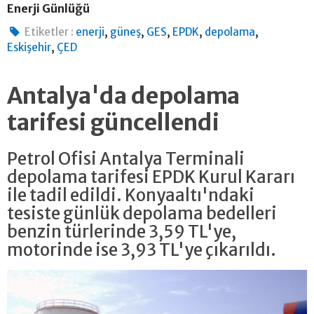
Enerji Günlüğü
,
,
,
,
,
Etiketler :
enerji
güneş
GES
EPDK
depolama
,
Eskişehir
ÇED
Antalya'da depolama
tarifesi güncellendi
Petrol Ofisi Antalya Terminali
depolama tarifesi EPDK Kurul Kararı
ile tadil edildi. Konyaaltı'ndaki
tesiste günlük depolama bedelleri
benzin türlerinde 3,59 TL'ye,
motorinde ise 3,93 TL'ye çıkarıldı.