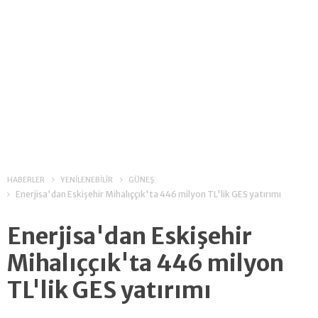
HABERLER
YENİLENEBİLİR
GÜNEŞ
Enerjisa'dan Eskişehir Mihalıççık'ta 446 milyon TL'lik GES yatırımı
Enerjisa'dan Eskişehir
Mihalıççık'ta 446 milyon
TL'lik GES yatırımı