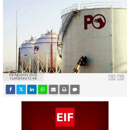
08 Ağustos 2026
A+
A-
Cumartesi 12:48