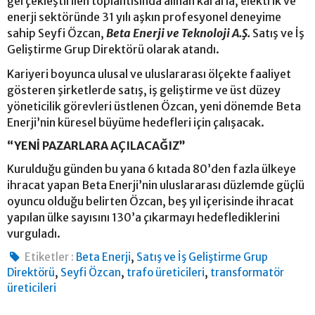
gerçekleştirilen toplantısında alınan kararla, elektrik ve
enerji sektöründe 31 yılı aşkın profesyonel deneyime
sahip Seyfi Özcan,
Beta Enerji ve Teknoloji A.Ş.
Satış ve İş
Geliştirme Grup Direktörü olarak atandı.
Kariyeri boyunca ulusal ve uluslararası ölçekte faaliyet
gösteren şirketlerde satış, iş geliştirme ve üst düzey
yöneticilik görevleri üstlenen Özcan, yeni dönemde Beta
Enerji’nin küresel büyüme hedefleri için çalışacak.
“YENİ PAZARLARA AÇILACAĞIZ”
Kurulduğu günden bu yana 6 kıtada 80’den fazla ülkeye
ihracat yapan Beta Enerji’nin uluslararası düzlemde güçlü
oyuncu olduğu belirten Özcan, beş yıl içerisinde ihracat
yapılan ülke sayısını 130’a çıkarmayı hedeflediklerini
vurguladı.
,
Etiketler :
Beta Enerji
Satış ve İş Geliştirme Grup
,
,
,
Direktörü
Seyfi Özcan
trafo üreticileri
transformatör
üreticileri