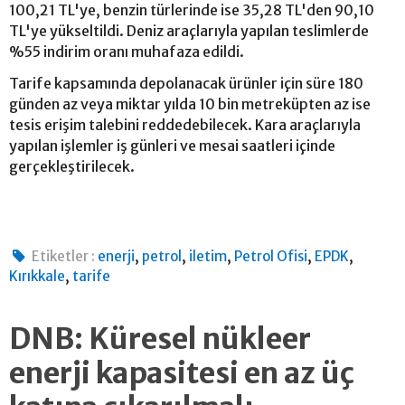
100,21 TL'ye, benzin türlerinde ise 35,28 TL'den 90,10
TL'ye yükseltildi. Deniz araçlarıyla yapılan teslimlerde
%55 indirim oranı muhafaza edildi.
Tarife kapsamında depolanacak ürünler için süre 180
günden az veya miktar yılda 10 bin metreküpten az ise
tesis erişim talebini reddedebilecek. Kara araçlarıyla
yapılan işlemler iş günleri ve mesai saatleri içinde
gerçekleştirilecek.
,
,
,
,
,
Etiketler :
enerji
petrol
iletim
Petrol Ofisi
EPDK
,
Kırıkkale
tarife
DNB: Küresel nükleer
enerji kapasitesi en az üç