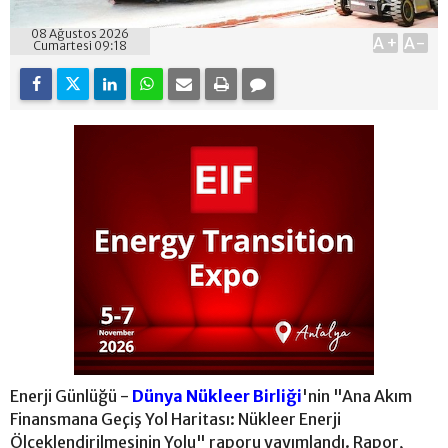
08 Ağustos 2026
A+
A-
Cumartesi 09:18
Enerji Günlüğü -
Dünya Nükleer Birliği
'nin "Ana Akım
Finansmana Geçiş Yol Haritası: Nükleer Enerji
Ölçeklendirilmesinin Yolu" raporu yayımlandı. Rapor,