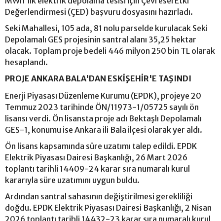
MWh'lik elektrik depolama tesisi için Çevresel Etki
Değerlendirmesi (ÇED) başvuru dosyasını hazırladı.
Seki Mahallesi, 105 ada, 81 nolu parselde kurulacak Seki
Depolamalı GES projesinin santral alanı 35,25 hektar
olacak. Toplam proje bedeli 446 milyon 250 bin TL olarak
hesaplandı.
PROJE ANKARA BALA'DAN ESKİŞEHİR'E TAŞINDI
Enerji Piyasası Düzenleme Kurumu (EPDK), projeye 20
Temmuz 2023 tarihinde ÖN/11973-1/05725 sayılı ön
lisansı verdi. Ön lisansta proje adı Bektaşlı Depolamalı
GES-1, konumu ise Ankara ili Bala ilçesi olarak yer aldı.
Ön lisans kapsamında süre uzatımı talep edildi. EPDK
Elektrik Piyasası Dairesi Başkanlığı, 26 Mart 2026
toplantı tarihli 14409-24 karar sıra numaralı kurul
kararıyla süre uzatımını uygun buldu.
Ardından santral sahasının değiştirilmesi gerekliliği
doğdu. EPDK Elektrik Piyasası Dairesi Başkanlığı, 2 Nisan
2026 toplantı tarihli 14432-23 karar sıra numaralı kurul