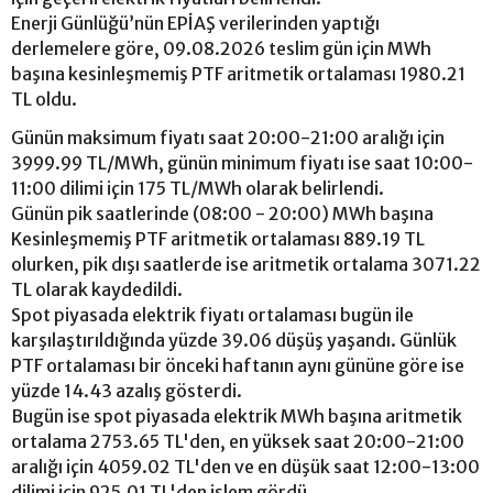
Enerji Günlüğü’nün EPİAŞ verilerinden yaptığı
derlemelere göre, 09.08.2026 teslim gün için MWh
başına kesinleşmemiş PTF aritmetik ortalaması 1980.21
TL oldu.
Günün maksimum fiyatı saat 20:00-21:00 aralığı için
3999.99 TL/MWh, günün minimum fiyatı ise saat 10:00-
11:00 dilimi için 175 TL/MWh olarak belirlendi.
Günün pik saatlerinde (08:00 - 20:00) MWh başına
Kesinleşmemiş PTF aritmetik ortalaması 889.19 TL
olurken, pik dışı saatlerde ise aritmetik ortalama 3071.22
TL olarak kaydedildi.
Spot piyasada elektrik fiyatı ortalaması bugün ile
karşılaştırıldığında yüzde 39.06 düşüş yaşandı. Günlük
PTF ortalaması bir önceki haftanın aynı gününe göre ise
yüzde 14.43 azalış gösterdi.
Bugün ise spot piyasada elektrik MWh başına aritmetik
ortalama 2753.65 TL'den, en yüksek saat 20:00-21:00
aralığı için 4059.02 TL'den ve en düşük saat 12:00-13:00
dilimi için 925.01 TL'den işlem gördü.