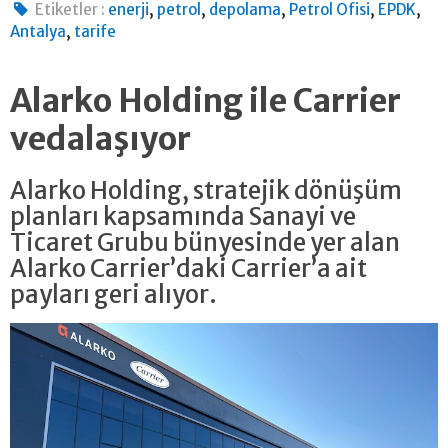
,
,
,
,
,
Etiketler :
enerji
petrol
depolama
Petrol Ofisi
EPDK
,
Antalya
tarife
Alarko Holding ile Carrier
vedalaşıyor
Alarko Holding, stratejik dönüşüm
planları kapsamında Sanayi ve
Ticaret Grubu bünyesinde yer alan
Alarko Carrier’daki Carrier’a ait
payları geri alıyor.