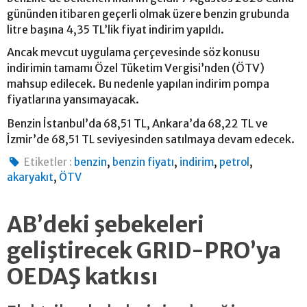
gününden itibaren geçerli olmak üzere benzin grubunda
litre başına 4,35 TL’lik fiyat indirim yapıldı.
Ancak mevcut uygulama çerçevesinde söz konusu
indirimin tamamı Özel Tüketim Vergisi’nden (ÖTV)
mahsup edilecek. Bu nedenle yapılan indirim pompa
fiyatlarına yansımayacak.
Benzin İstanbul’da 68,51 TL, Ankara’da 68,22 TL ve
İzmir’de 68,51 TL seviyesinden satılmaya devam edecek.
,
,
,
,
Etiketler :
benzin
benzin fiyatı
indirim
petrol
,
akaryakıt
ÖTV
AB’deki şebekeleri
geliştirecek GRID-PRO’ya
OEDAŞ katkısı