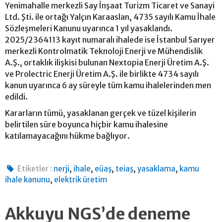
Yenimahalle merkezli Say İnşaat Turizm Ticaret ve Sanayi
Ltd. Şti. ile ortağı Yalçın Karaaslan, 4735 sayılı Kamu İhale
Sözleşmeleri Kanunu uyarınca 1 yıl yasaklandı.
2025/2364113 kayıt numaralı ihalede ise İstanbul Sarıyer
merkezli Kontrolmatik Teknoloji Enerji ve Mühendislik
A.Ş., ortaklık ilişkisi bulunan Nextopia Enerji Üretim A.Ş.
ve Prolectric Enerji Üretim A.Ş. ile birlikte 4734 sayılı
kanun uyarınca 6 ay süreyle tüm kamu ihalelerinden men
edildi.
Kararların tümü, yasaklanan gerçek ve tüzel kişilerin
belirtilen süre boyunca hiçbir kamu ihalesine
katılamayacağını hükme bağlıyor.
,
,
,
,
,
Etiketler :
nerji
ihale
eüaş
teiaş
yasaklama
kamu
,
ihale kanunu
elektrik üretim
Akkuyu NGS’de deneme