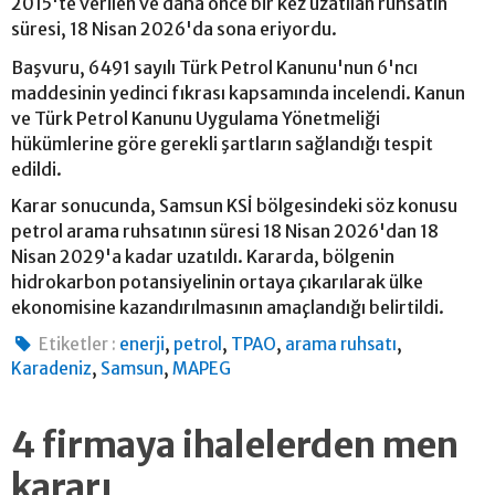
2015'te verilen ve daha önce bir kez uzatılan ruhsatın
süresi, 18 Nisan 2026'da sona eriyordu.
Başvuru, 6491 sayılı Türk Petrol Kanunu'nun 6'ncı
maddesinin yedinci fıkrası kapsamında incelendi. Kanun
ve Türk Petrol Kanunu Uygulama Yönetmeliği
hükümlerine göre gerekli şartların sağlandığı tespit
edildi.
Karar sonucunda, Samsun KSİ bölgesindeki söz konusu
petrol arama ruhsatının süresi 18 Nisan 2026'dan 18
Nisan 2029'a kadar uzatıldı. Kararda, bölgenin
hidrokarbon potansiyelinin ortaya çıkarılarak ülke
ekonomisine kazandırılmasının amaçlandığı belirtildi.
,
,
,
,
Etiketler :
enerji
petrol
TPAO
arama ruhsatı
,
,
Karadeniz
Samsun
MAPEG
4 firmaya ihalelerden men
kararı