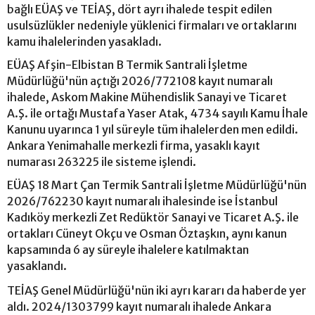
bağlı EÜAŞ ve TEİAŞ, dört ayrı ihalede tespit edilen
usulsüzlükler nedeniyle yüklenici firmaları ve ortaklarını
kamu ihalelerinden yasakladı.
EÜAŞ Afşin-Elbistan B Termik Santrali İşletme
Müdürlüğü'nün açtığı 2026/772108 kayıt numaralı
ihalede, Askom Makine Mühendislik Sanayi ve Ticaret
A.Ş. ile ortağı Mustafa Yaser Atak, 4734 sayılı Kamu İhale
Kanunu uyarınca 1 yıl süreyle tüm ihalelerden men edildi.
Ankara Yenimahalle merkezli firma, yasaklı kayıt
numarası 263225 ile sisteme işlendi.
EÜAŞ 18 Mart Çan Termik Santrali İşletme Müdürlüğü'nün
2026/762230 kayıt numaralı ihalesinde ise İstanbul
Kadıköy merkezli Zet Redüktör Sanayi ve Ticaret A.Ş. ile
ortakları Cüneyt Okçu ve Osman Öztaşkın, aynı kanun
kapsamında 6 ay süreyle ihalelere katılmaktan
yasaklandı.
TEİAŞ Genel Müdürlüğü'nün iki ayrı kararı da haberde yer
aldı. 2024/1303799 kayıt numaralı ihalede Ankara