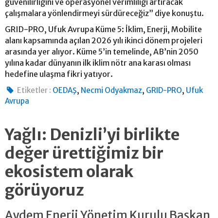
güvenilirliğini ve operasyonel verimliliği artıracak
çalışmalara yönlendirmeyi sürdüreceğiz” diye konuştu.
GRID-PRO, Ufuk Avrupa Küme 5: İklim, Enerji, Mobilite
alanı kapsamında açılan 2026 yılı ikinci dönem projeleri
arasında yer alıyor. Küme 5’in temelinde, AB’nin 2050
yılına kadar dünyanın ilk iklim nötr ana karası olması
hedefine ulaşma fikri yatıyor.
,
,
,
Etiketler :
OEDAŞ
Necmi Odyakmaz
GRID-PRO
Ufuk
Avrupa
Yağlı: Denizli’yi birlikte
değer ürettiğimiz bir
ekosistem olarak
görüyoruz
Aydem Enerji Yönetim Kurulu Başkan