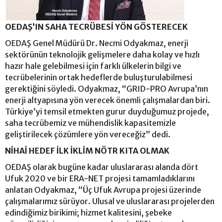
OEDAŞ’IN SAHA TECRÜBESİ YÖN GÖSTERECEK
OEDAŞ Genel Müdürü Dr. Necmi Odyakmaz, enerji
sektörünün teknolojik gelişmelere daha kolay ve hızlı
hazır hale gelebilmesi için farklı ülkelerin bilgi ve
tecrübelerinin ortak hedeflerde buluşturulabilmesi
gerektiğini söyledi. Odyakmaz, “GRID-PRO Avrupa’nın
enerji altyapısına yön verecek önemli çalışmalardan biri.
Türkiye’yi temsil etmekten gurur duyduğumuz projede,
saha tecrübemiz ve mühendislik kapasitemizle
geliştirilecek çözümlere yön vereceğiz” dedi.
NİHAİ HEDEF İLK İKLİM NÖTR KITA OLMAK
OEDAŞ olarak bugüne kadar uluslararası alanda dört
Ufuk 2020 ve bir ERA-NET projesi tamamladıklarını
anlatan Odyakmaz, “Üç Ufuk Avrupa projesi üzerinde
çalışmalarımız sürüyor. Ulusal ve uluslararası projelerden
edindiğimiz birikimi; hizmet kalitesini, şebeke