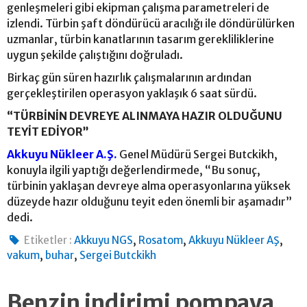
genleşmeleri gibi ekipman çalışma parametreleri de
izlendi. Türbin şaft döndürücü aracılığı ile döndürülürken
uzmanlar, türbin kanatlarının tasarım gerekliliklerine
uygun şekilde çalıştığını doğruladı.
Birkaç gün süren hazırlık çalışmalarının ardından
gerçekleştirilen operasyon yaklaşık 6 saat sürdü.
“TÜRBİNİN DEVREYE ALINMAYA HAZIR OLDUĞUNU
TEYİT EDİYOR”
Akkuyu Nükleer A.Ş.
Genel Müdürü Sergei Butckikh,
konuyla ilgili yaptığı değerlendirmede, “Bu sonuç,
türbinin yaklaşan devreye alma operasyonlarına yüksek
düzeyde hazır olduğunu teyit eden önemli bir aşamadır”
dedi.
,
,
,
Etiketler :
Akkuyu NGS
Rosatom
Akkuyu Nükleer AŞ
,
,
vakum
buhar
Sergei Butckikh
Benzin indirimi pompaya