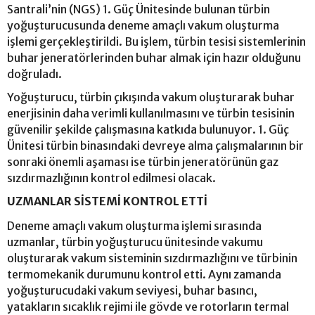
Santrali’nin (NGS) 1. Güç Ünitesinde bulunan türbin
yoğuşturucusunda deneme amaçlı vakum oluşturma
işlemi gerçekleştirildi. Bu işlem, türbin tesisi sistemlerinin
buhar jeneratörlerinden buhar almak için hazır olduğunu
doğruladı.
Yoğuşturucu, türbin çıkışında vakum oluşturarak buhar
enerjisinin daha verimli kullanılmasını ve türbin tesisinin
güvenilir şekilde çalışmasına katkıda bulunuyor. 1. Güç
Ünitesi türbin binasındaki devreye alma çalışmalarının bir
sonraki önemli aşaması ise türbin jeneratörünün gaz
sızdırmazlığının kontrol edilmesi olacak.
UZMANLAR SİSTEMİ KONTROL ETTİ
Deneme amaçlı vakum oluşturma işlemi sırasında
uzmanlar, türbin yoğuşturucu ünitesinde vakumu
oluşturarak vakum sisteminin sızdırmazlığını ve türbinin
termomekanik durumunu kontrol etti. Aynı zamanda
yoğuşturucudaki vakum seviyesi, buhar basıncı,
yatakların sıcaklık rejimi ile gövde ve rotorların termal