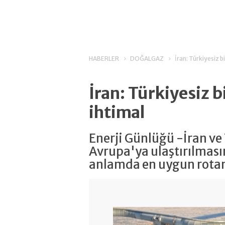
HABERLER
DOĞALGAZ
İran: Türkiyesiz b
İran: Türkiyesiz b
ihtimal
Enerji Günlüğü -İran v
Avrupa'ya ulaştırılması
anlamda en uygun rota