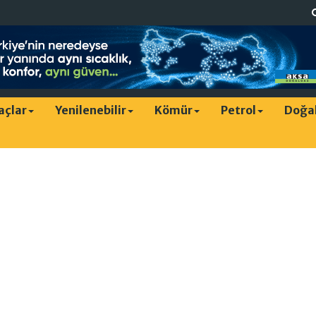
raçlar
Yenilenebilir
Kömür
Petrol
Doğa