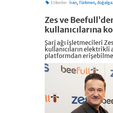
,
,
Etiketler :
İran
Türkmen
doğalga
Zes ve Beefull’den
kullanıcılarına ko
Şarj ağı işletmecileri Ze
kullanıcıların elektrikli 
platformdan erişebilmele