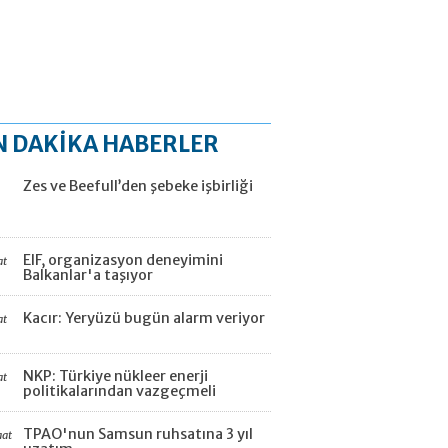
N DAKİKA HABERLER
Zes ve Beefull’den şebeke işbirliği
EIF, organizasyon deneyimini
at
Balkanlar'a taşıyor
Kacır: Yeryüzü bugün alarm veriyor
at
NKP: Türkiye nükleer enerji
at
politikalarından vazgeçmeli
TPAO'nun Samsun ruhsatına 3 yıl
aat