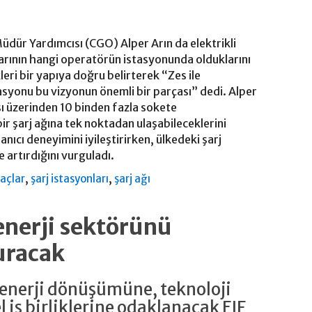
ür Yardımcısı (CGO) Alper Arın da elektrikli
ılarının hangi operatörün istasyonunda olduklarını
eri bir yapıya doğru belirterek “Zes ile
syonu bu vizyonun önemli bir parçası” dedi. Alper
sı üzerinden 10 binden fazla sokete
bir şarj ağına tek noktadan ulaşabileceklerini
nıcı deneyimini iyileştirirken, ülkedeki şarj
de artırdığını vurguladı.
,
,
raçlar
şarj istasyonları
şarj ağı
enerji sektörünü
uracak
nerji dönüşümüne, teknoloji
l iş birliklerine odaklanacak EIF