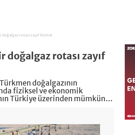
ir doğalgaz rotası zayıf ihtimal
ir doğalgaz rotası zayıf
e Türkmen doğalgazının
nda fiziksel ve ekonomik
nın Türkiye üzerinden mümkün...