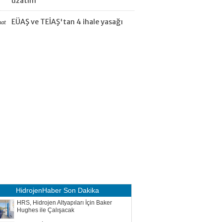
uzatım
EÜAŞ ve TEİAŞ'tan 4 ihale yasağı
aat
HidrojenHaber
Son Dakika
HRS, Hidrojen Altyapıları İçin Baker
Hughes ile Çalışacak