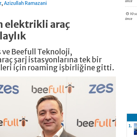
önce
,
z
Azizullah Ramazani
10 s
önce
 elektrikli araç
laylık
s ve Beefull Teknoloji,
araç şarj istasyonlarına tek bir
ri için roaming işbirliğine gitti.
1.