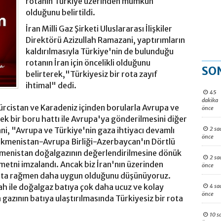
rotanın Türkiye üzerinden mümkün
olduğunu belirtildi.
İran Milli Gaz Şirketi Uluslararası İlişkiler
Direktörü Azizullah Ramazani, yaptırımların
kaldırılmasıyla Türkiye'nin de bulunduğu
rotanın İran için öncelikli olduğunu
SO
belirterek,"Türkiyesiz bir rota zayıf
ihtimal" dedi.
45
dakika
cistan ve Karadeniz içinden borularla Avrupa ve
önce
ek bir boru hattı ile Avrupa'ya gönderilmesini diğer
2 sa
ani, "Avrupa ve Türkiye'nin gaza ihtiyacı devamlı
önce
rkmenistan-Avrupa Birliği-Azerbaycan'ın Dörtlü
menistan doğalgazının değerlendirilmesine dönük
2 sa
etni imzalandı. Ancak biz İran'nın üzerinden
önce
kata rağmen daha uygun olduğunu düşünüyoruz.
ah ile doğalgaz batıya çok daha ucuz ve kolay
4 sa
önce
 gazının batıya ulaştırılmasında Türkiyesiz bir rota
10 s