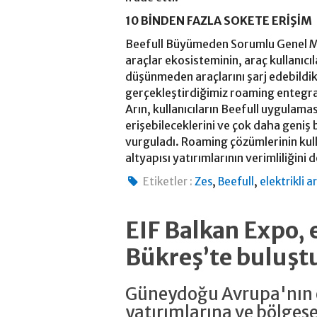
10 BİNDEN FAZLA SOKETE ERİŞİM
Beefull Büyümeden Sorumlu Genel Müd
araçlar ekosisteminin, araç kullanıc
düşünmeden araçlarını şarj edebildikl
gerçekleştirdiğimiz roaming entegra
Arın, kullanıcıların Beefull uygulama
erişebileceklerini ve çok daha geniş 
vurguladı. Roaming çözümlerinin kulla
altyapısı yatırımlarının verimliliğini 
,
,
Etiketler :
Zes
Beefull
elektrikli a
EIF Balkan Expo, 
Bükreş’te buluşt
Güneydoğu Avrupa'nın e
yatırımlarına ve bölgese