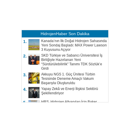
HidrojenHaber
Son Dakika
Kanada’nın İlk Doğal Hidrojen Sahasında
1.
Yeni Sondaj Başladı: MAX Power Lawson
3 Kuyusunu Açıyor
SKD Türkiye ve Sabancı Üniversitesi İş
2.
Birliğiyle Hazırlanan Yeni
“Sürdürülebilirlik” Tanımı TDK Sözlük’e
Girdi
Akkuyu NGS 1. Güç Ünitesi Türbin
3.
Tesisinde Deneme Amaçlı Vakum
Başarıyla Oluşturuldu
Yapay Zekâ ve Enerji İlişkisi Sektörü
4.
Şekillendiriyor
HRS, Hidrojen Altyapıları İçin Baker
5.
Hughes ile Çalışacak