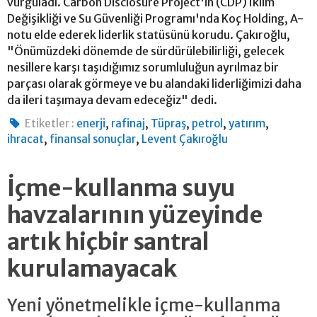
vurguladı. Carbon Disclosure Project'in (CDP) İklim
Değişikliği ve Su Güvenliği Programı'nda Koç Holding, A-
notu elde ederek liderlik statüsünü korudu. Çakıroğlu,
"Önümüzdeki dönemde de sürdürülebilirliği, gelecek
nesillere karşı taşıdığımız sorumluluğun ayrılmaz bir
parçası olarak görmeye ve bu alandaki liderliğimizi daha
da ileri taşımaya devam edeceğiz" dedi.
,
,
,
,
,
Etiketler :
enerji
rafinaj
Tüpraş
petrol
yatırım
,
,
ihracat
finansal sonuçlar
Levent Çakıroğlu
İçme-kullanma suyu
havzalarının yüzeyinde
artık hiçbir santral
kurulamayacak
Yeni yönetmelikle içme-kullanma