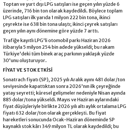
Toptan ve yurt dışı LPG satışları ise geçen yılın yüzde 6
üzerinde, 716 bin ton olarak kaydedildi. Böylece toplam
LPG satışları ilk yarıda 1 milyon 222 bin tona, ikinci
çeyrekte ise 638 bin tona ulaştı; ikinci çeyrek satışları
geçen yılın aynı dönemine göre yüzde 7 arttı.
Trafiğe kayıtlı LPG'li otomobil parkı Haziran 2026
itibarıyla 5 milyon 254 bin adede yükseldi; bu rakam
Türkiye'deki tüm binek araç parkının yaklaşık yüzde
30'unu oluşturuyor.
FİYAT VE STOK ETKİSİ
Sonatrach fiyatı (SP), 2025 yılı Aralık ayını 481 dolar/ton
seviyesinde kapattıktan sonra 2026'nın ilk çeyreğinde
yatay seyretti; küresel gelişmeler nedeniyle Nisan ayında
885 dolar/tona yükseldi. Mayıs ve Haziran aylarındaki
fiyat düşüşleriyle birlikte 2026 yılı altı aylık ortalama LPG
fiyatı 632 dolar/ton olarak gerçekleşti. Bu fiyat
hareketleri sonucunda Ocak-Haziran döneminde SP
kaynaklı stok kârı 349 milyon TL olarak kaydedildi; bu