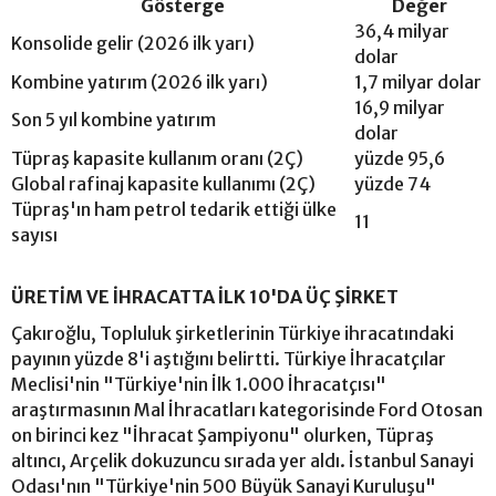
Gösterge
Değer
36,4 milyar
Konsolide gelir (2026 ilk yarı)
dolar
Kombine yatırım (2026 ilk yarı)
1,7 milyar dolar
16,9 milyar
Son 5 yıl kombine yatırım
dolar
Tüpraş kapasite kullanım oranı (2Ç)
yüzde 95,6
Global rafinaj kapasite kullanımı (2Ç)
yüzde 74
Tüpraş'ın ham petrol tedarik ettiği ülke
11
sayısı
ÜRETİM VE İHRACATTA İLK 10'DA ÜÇ ŞİRKET
Çakıroğlu, Topluluk şirketlerinin Türkiye ihracatındaki
payının yüzde 8'i aştığını belirtti. Türkiye İhracatçılar
Meclisi'nin "Türkiye'nin İlk 1.000 İhracatçısı"
araştırmasının Mal İhracatları kategorisinde Ford Otosan
on birinci kez "İhracat Şampiyonu" olurken, Tüpraş
altıncı, Arçelik dokuzuncu sırada yer aldı. İstanbul Sanayi
Odası'nın "Türkiye'nin 500 Büyük Sanayi Kuruluşu"