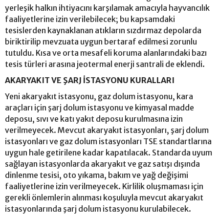
yerleşik halkın ihtiyacını karşılamak amacıyla hayvancılık
faaliyetlerine izin verilebilecek; bu kapsamdaki
tesislerden kaynaklanan atıkların sızdırmaz depolarda
biriktirilip mevzuata uygun bertaraf edilmesi zorunlu
tutuldu. Kısa ve orta mesafeli koruma alanlarındaki bazı
tesis türleri arasına jeotermal enerji santrali de eklendi.
AKARYAKIT VE ŞARJ İSTASYONU KURALLARI
Yeni akaryakıt istasyonu, gaz dolum istasyonu, kara
araçları için şarj dolum istasyonu ve kimyasal madde
deposu, sıvı ve katı yakıt deposu kurulmasına izin
verilmeyecek. Mevcut akaryakıt istasyonları, şarj dolum
istasyonları ve gaz dolum istasyonları TSE standartlarına
uygun hale getirilene kadar kapatılacak. Standarda uyum
sağlayan istasyonlarda akaryakıt ve gaz satışı dışında
dinlenme tesisi, oto yıkama, bakım ve yağ değişimi
faaliyetlerine izin verilmeyecek. Kirlilik oluşmaması için
gerekli önlemlerin alınması koşuluyla mevcut akaryakıt
istasyonlarında şarj dolum istasyonu kurulabilecek.