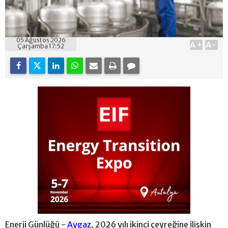
05 Ağustos 2026
A+
A-
Çarşamba 17:52
Enerji Günlüğü -
Aygaz
, 2026 yılı ikinci çeyreğine ilişkin