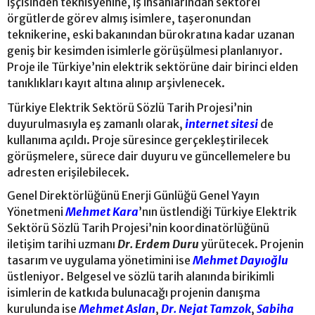
işçisinden teknisyenine, iş insanlarından sektörel
örgütlerde görev almış isimlere, taşeronundan
teknikerine, eski bakanından bürokratına kadar uzanan
geniş bir kesimden isimlerle görüşülmesi planlanıyor.
Proje ile Türkiye’nin elektrik sektörüne dair birinci elden
tanıklıkları kayıt altına alınıp arşivlenecek.
Türkiye Elektrik Sektörü Sözlü Tarih Projesi’nin
duyurulmasıyla eş zamanlı olarak,
internet sitesi
de
kullanıma açıldı. Proje süresince gerçekleştirilecek
görüşmelere, sürece dair duyuru ve güncellemelere bu
adresten erişilebilecek.
Genel Direktörlüğünü Enerji Günlüğü Genel Yayın
Yönetmeni
Mehmet Kara
’nın üstlendiği Türkiye Elektrik
Sektörü Sözlü Tarih Projesi’nin koordinatörlüğünü
iletişim tarihi uzmanı
Dr. Erdem Duru
yürütecek. Projenin
tasarım ve uygulama yönetimini ise
Mehmet Dayıoğlu
üstleniyor. Belgesel ve sözlü tarih alanında birikimli
isimlerin de katkıda bulunacağı projenin danışma
kurulunda ise
Mehmet Aslan
,
Dr. Nejat Tamzok
,
Sabiha