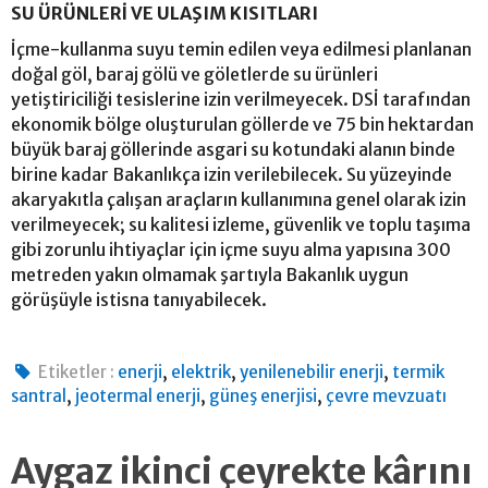
SU ÜRÜNLERİ VE ULAŞIM KISITLARI
İçme-kullanma suyu temin edilen veya edilmesi planlanan
doğal göl, baraj gölü ve göletlerde su ürünleri
yetiştiriciliği tesislerine izin verilmeyecek. DSİ tarafından
ekonomik bölge oluşturulan göllerde ve 75 bin hektardan
büyük baraj göllerinde asgari su kotundaki alanın binde
birine kadar Bakanlıkça izin verilebilecek. Su yüzeyinde
akaryakıtla çalışan araçların kullanımına genel olarak izin
verilmeyecek; su kalitesi izleme, güvenlik ve toplu taşıma
gibi zorunlu ihtiyaçlar için içme suyu alma yapısına 300
metreden yakın olmamak şartıyla Bakanlık uygun
görüşüyle istisna tanıyabilecek.
,
,
,
Etiketler :
enerji
elektrik
yenilenebilir enerji
termik
,
,
,
santral
jeotermal enerji
güneş enerjisi
çevre mevzuatı
Aygaz ikinci çeyrekte kârını