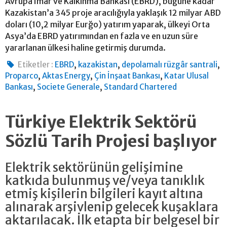
Avrupa İmar ve Kalkınma Bankası (EBRD), bugüne kadar
Kazakistan’a 345 proje aracılığıyla yaklaşık 12 milyar ABD
doları (10,2 milyar Eurğo) yatırım yaparak, ülkeyi Orta
Asya’da EBRD yatırımından en fazla ve en uzun süre
yararlanan ülkesi haline getirmiş durumda.
,
,
,
Etiketler :
EBRD
kazakistan
depolamalı rüzgâr santrali
,
,
,
Proparco
Aktas Energy
Çin İnşaat Bankası
Katar Ulusal
,
,
Bankası
Societe Generale
Standard Chartered
Türkiye Elektrik Sektörü
Sözlü Tarih Projesi başlıyor
Elektrik sektörünün gelişimine
katkıda bulunmuş ve/veya tanıklık
etmiş kişilerin bilgileri kayıt altına
alınarak arşivlenip gelecek kuşaklara
aktarılacak. İlk etapta bir belgesel bir