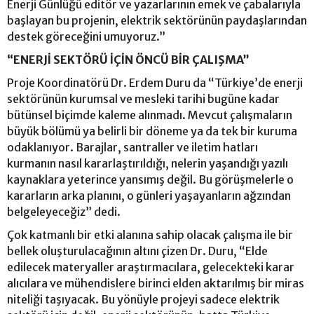
Enerji Günlüğü editör ve yazarlarının emek ve çabalarıyla
başlayan bu projenin, elektrik sektörünün paydaşlarından
destek göreceğini umuyoruz.”
“ENERJİ SEKTÖRÜ İÇİN ÖNCÜ BİR ÇALIŞMA”
Proje Koordinatörü Dr. Erdem Duru da “Türkiye’de enerji
sektörünün kurumsal ve mesleki tarihi bugüne kadar
bütünsel biçimde kaleme alınmadı. Mevcut çalışmaların
büyük bölümü ya belirli bir döneme ya da tek bir kuruma
odaklanıyor. Barajlar, santraller ve iletim hatları
kurmanın nasıl kararlaştırıldığı, nelerin yaşandığı yazılı
kaynaklara yeterince yansımış değil. Bu görüşmelerle o
kararların arka planını, o günleri yaşayanların ağzından
belgeleyeceğiz” dedi.
Çok katmanlı bir etki alanına sahip olacak çalışma ile bir
bellek oluşturulacağının altını çizen Dr. Duru, “Elde
edilecek materyaller araştırmacılara, gelecekteki karar
alıcılara ve mühendislere birinci elden aktarılmış bir miras
niteliği taşıyacak. Bu yönüyle projeyi sadece elektrik