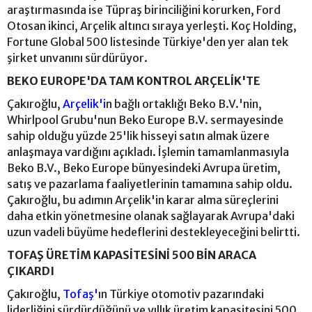
araştırmasında ise Tüpraş birinciliğini korurken, Ford
Otosan ikinci, Arçelik altıncı sıraya yerleşti. Koç Holding,
Fortune Global 500 listesinde Türkiye'den yer alan tek
şirket unvanını sürdürüyor.
BEKO EUROPE'DA TAM KONTROL ARÇELİK'TE
Çakıroğlu,
Arçelik'i
n bağlı ortaklığı Beko B.V.'nin,
Whirlpool Grubu'nun Beko Europe B.V. sermayesinde
sahip olduğu yüzde 25'lik hisseyi satın almak üzere
anlaşmaya vardığını açıkladı. İşlemin tamamlanmasıyla
Beko B.V., Beko Europe bünyesindeki Avrupa üretim,
satış ve pazarlama faaliyetlerinin tamamına sahip oldu.
Çakıroğlu, bu adımın Arçelik'in karar alma süreçlerini
daha etkin yönetmesine olanak sağlayarak Avrupa'daki
uzun vadeli büyüme hedeflerini destekleyeceğini belirtti.
TOFAŞ ÜRETİM KAPASİTESİNİ 500 BİN ARACA
ÇIKARDI
Çakıroğlu,
Tofaş'
ın Türkiye otomotiv pazarındaki
liderliğini sürdürdüğünü ve yıllık üretim kapasitesini 500