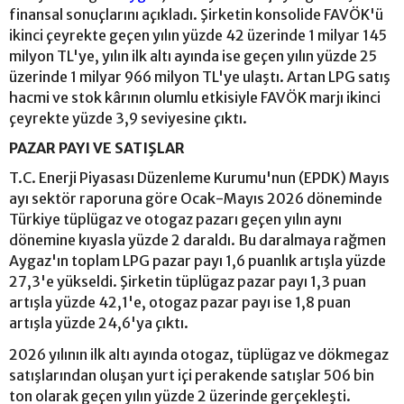
finansal sonuçlarını açıkladı. Şirketin konsolide FAVÖK'ü
ikinci çeyrekte geçen yılın yüzde 42 üzerinde 1 milyar 145
milyon TL'ye, yılın ilk altı ayında ise geçen yılın yüzde 25
üzerinde 1 milyar 966 milyon TL'ye ulaştı. Artan LPG satış
hacmi ve stok kârının olumlu etkisiyle FAVÖK marjı ikinci
çeyrekte yüzde 3,9 seviyesine çıktı.
PAZAR PAYI VE SATIŞLAR
T.C. Enerji Piyasası Düzenleme Kurumu'nun (EPDK) Mayıs
ayı sektör raporuna göre Ocak-Mayıs 2026 döneminde
Türkiye tüplügaz ve otogaz pazarı geçen yılın aynı
dönemine kıyasla yüzde 2 daraldı. Bu daralmaya rağmen
Aygaz'ın toplam LPG pazar payı 1,6 puanlık artışla yüzde
27,3'e yükseldi. Şirketin tüplügaz pazar payı 1,3 puan
artışla yüzde 42,1'e, otogaz pazar payı ise 1,8 puan
artışla yüzde 24,6'ya çıktı.
2026 yılının ilk altı ayında otogaz, tüplügaz ve dökmegaz
satışlarından oluşan yurt içi perakende satışlar 506 bin
ton olarak geçen yılın yüzde 2 üzerinde gerçekleşti.