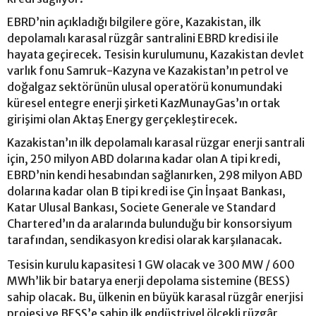
EBRD’nin açıkladığı bilgilere göre, Kazakistan, ilk
depolamalı karasal rüzgâr santralini EBRD kredisi ile
hayata geçirecek. Tesisin kurulumunu, Kazakistan devlet
varlık fonu Samruk-Kazyna ve Kazakistan’ın petrol ve
doğalgaz sektörünün ulusal operatörü konumundaki
küresel entegre enerji şirketi KazMunayGas’ın ortak
girişimi olan Aktaş Energy gerçekleştirecek.
Kazakistan’ın ilk depolamalı karasal rüzgar enerji santrali
için, 250 milyon ABD dolarına kadar olan A tipi kredi,
EBRD’nin kendi hesabından sağlanırken, 298 milyon ABD
dolarına kadar olan B tipi kredi ise Çin İnşaat Bankası,
Katar Ulusal Bankası, Societe Generale ve Standard
Chartered’ın da aralarında bulunduğu bir konsorsiyum
tarafından, sendikasyon kredisi olarak karşılanacak.
Tesisin kurulu kapasitesi 1 GW olacak ve 300 MW / 600
MWh’lik bir batarya enerji depolama sistemine (BESS)
sahip olacak. Bu, ülkenin en büyük karasal rüzgâr enerjisi
projesi ve BESS’e sahip ilk endüstriyel ölçekli rüzgâr