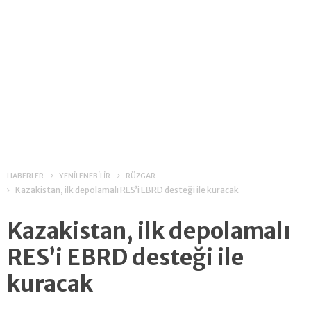
HABERLER
YENİLENEBİLİR
RÜZGAR
Kazakistan, ilk depolamalı RES’i EBRD desteği ile kuracak
Kazakistan, ilk depolamalı
RES’i EBRD desteği ile
kuracak