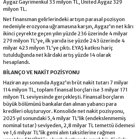
Aygaz Gayrimenkul 33 milyon TL, United Aygaz 329
milyon TL.
Net finansman gelirlerindeki artışın parasal pozisyon
nedeniyle erozyona uğramasına karşın, Aygaz'ın net kârı
ikinci çeyrekte geçen yılın yüzde 236 üzerinde 4 milyar
279 milyon TL'ye, ilk yarıda ise yüzde 243 üzerinde 4
milyar 423 milyon TL'ye çıktı. EYAŞ katkısı hariç
tutulduğunda net kârdaki artış yüzde 14 olarak
hesaplandı.
BİLANÇO VE NAKİT POZİSYONU
Haziran ayı sonunda Aygaz'ın brüt nakit tutarı 7 milyar
114 milyon TL, toplam finansal borçları ise 3 milyar 171
milyon TL seviyesinde gerçekleşti. Finansal borçların
büyük bölümünü bankalardan alınan yabancı para
kredileri oluşturuyor. Konsolide net nakit pozisyonu,
2025 yıl sonundaki 5,4 milyar TL'lik (endekslenmemiş
nominal tutar) seviyeden, 2,8 milyar TL temettü ödemesi
ve 1,6 milyar TL'lik gemi alım taksitlerine rağmen