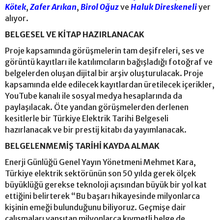
Kötek
,
Zafer Arıkan
,
Birol Oğuz
ve
Haluk Direskeneli
yer
alıyor.
BELGESEL VE KİTAP HAZIRLANACAK
Proje kapsamında görüşmelerin tam deşifreleri, ses ve
görüntü kayıtları ile katılımcıların bağışladığı fotoğraf ve
belgelerden oluşan dijital bir arşiv oluşturulacak. Proje
kapsamında elde edilecek kayıtlardan üretilecek içerikler,
YouTube kanalı ile sosyal medya hesaplarında da
paylaşılacak. Öte yandan görüşmelerden derlenen
kesitlerle bir Türkiye Elektrik Tarihi Belgeseli
hazırlanacak ve bir prestij kitabı da yayımlanacak.
BELGELENMEMİŞ TARİHİ KAYDA ALMAK
Enerji Günlüğü Genel Yayın Yönetmeni Mehmet Kara,
Türkiye elektrik sektörünün son 50 yılda gerek ölçek
büyüklüğü gerekse teknoloji açısından büyük bir yol kat
ettiğini belirterek “Bu başarı hikayesinde milyonlarca
kişinin emeği bulunduğunu biliyoruz. Geçmişe dair
çalışmaları yansıtan milyonlarca kıymetli belge de