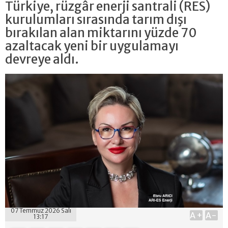
Türkiye, rüzgâr enerji santrali (RES)
kurulumları sırasında tarım dışı
bırakılan alan miktarını yüzde 70
azaltacak yeni bir uygulamayı
devreye aldı.
07 Temmuz 2026 Salı
A+
A-
13:17