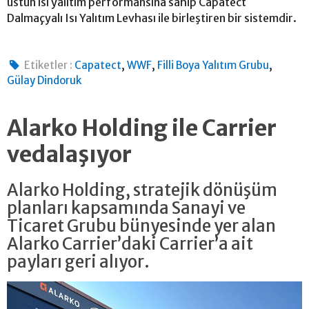
üstün ısı yalıtım performansına sahip Capatect
Dalmaçyalı Isı Yalıtım Levhası ile birleştiren bir sistemdir.
,
,
,
Etiketler :
Capatect
WWF
Filli Boya Yalıtım Grubu
Gülay Dindoruk
Alarko Holding ile Carrier
vedalaşıyor
Alarko Holding, stratejik dönüşüm
planları kapsamında Sanayi ve
Ticaret Grubu bünyesinde yer alan
Alarko Carrier’daki Carrier’a ait
payları geri alıyor.