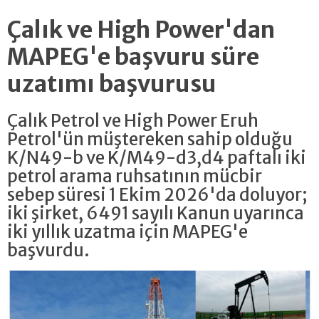
Çalık ve High Power'dan
MAPEG'e başvuru süre
uzatımı başvurusu
Çalık Petrol ve High Power Eruh
Petrol'ün müştereken sahip olduğu
K/N49-b ve K/M49-d3,d4 paftalı iki
petrol arama ruhsatının mücbir
sebep süresi 1 Ekim 2026'da doluyor;
iki şirket, 6491 sayılı Kanun uyarınca
iki yıllık uzatma için MAPEG'e
başvurdu.