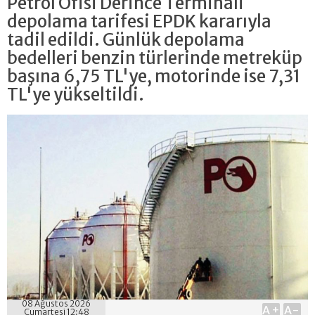
Petrol Ofisi Derince Terminali
depolama tarifesi EPDK kararıyla
tadil edildi. Günlük depolama
bedelleri benzin türlerinde metreküp
başına 6,75 TL'ye, motorinde ise 7,31
TL'ye yükseltildi.
08 Ağustos 2026
A+
A-
Cumartesi 12:48