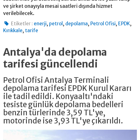
ve şirket onayıyla mesai saatleri dışında hizmet
verilebilecek.
,
,
,
,
,
Etiketler :
enerji
petrol
depolama
Petrol Ofisi
EPDK
,
Kırıkkale
tarife
Antalya'da depolama
tarifesi güncellendi
Petrol Ofisi Antalya Terminali
depolama tarifesi EPDK Kurul Kararı
ile tadil edildi. Konyaaltı'ndaki
tesiste günlük depolama bedelleri
benzin türlerinde 3,59 TL'ye,
motorinde ise 3,93 TL'ye çıkarıldı.