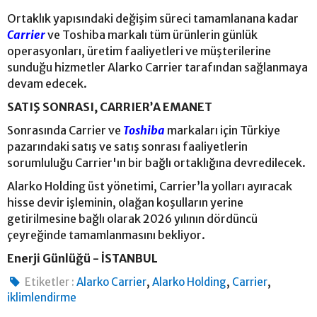
Ortaklık yapısındaki değişim süreci tamamlanana kadar
Carrier
ve Toshiba markalı tüm ürünlerin günlük
operasyonları, üretim faaliyetleri ve müşterilerine
sunduğu hizmetler Alarko Carrier tarafından sağlanmaya
devam edecek.
SATIŞ SONRASI, CARRIER’A EMANET
Sonrasında Carrier ve
Toshiba
markaları için Türkiye
pazarındaki satış ve satış sonrası faaliyetlerin
sorumluluğu Carrier'ın bir bağlı ortaklığına devredilecek.
Alarko Holding üst yönetimi, Carrier’la yolları ayıracak
hisse devir işleminin, olağan koşulların yerine
getirilmesine bağlı olarak 2026 yılının dördüncü
çeyreğinde tamamlanmasını bekliyor.
Enerji Günlüğü - İSTANBUL
,
,
,
Etiketler :
Alarko Carrier
Alarko Holding
Carrier
iklimlendirme