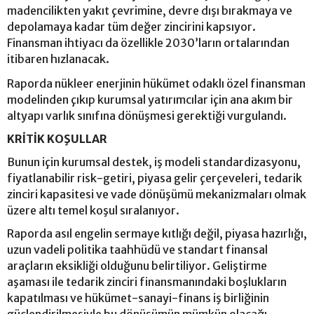
madencilikten yakıt çevrimine, devre dışı bırakmaya ve
depolamaya kadar tüm değer zincirini kapsıyor.
Finansman ihtiyacı da özellikle 2030’ların ortalarından
itibaren hızlanacak.
Raporda nükleer enerjinin hükümet odaklı özel finansman
modelinden çıkıp kurumsal yatırımcılar için ana akım bir
altyapı varlık sınıfına dönüşmesi gerektiği vurgulandı.
KRİTİK KOŞULLAR
Bunun için kurumsal destek, iş modeli standardizasyonu,
fiyatlanabilir risk-getiri, piyasa gelir çerçeveleri, tedarik
zinciri kapasitesi ve vade dönüşümü mekanizmaları olmak
üzere altı temel koşul sıralanıyor.
Raporda asıl engelin sermaye kıtlığı değil, piyasa hazırlığı,
uzun vadeli politika taahhüdü ve standart finansal
araçların eksikliği olduğunu belirtiliyor. Geliştirme
aşaması ile tedarik zinciri finansmanındaki boşlukların
kapatılması ve hükümet-sanayi-finans iş birliğinin