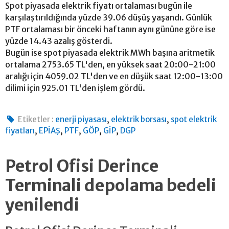
Spot piyasada elektrik fiyatı ortalaması bugün ile
karşılaştırıldığında yüzde 39.06 düşüş yaşandı. Günlük
PTF ortalaması bir önceki haftanın aynı gününe göre ise
yüzde 14.43 azalış gösterdi.
Bugün ise spot piyasada elektrik MWh başına aritmetik
ortalama 2753.65 TL'den, en yüksek saat 20:00-21:00
aralığı için 4059.02 TL'den ve en düşük saat 12:00-13:00
dilimi için 925.01 TL'den işlem gördü.
,
,
Etiketler :
enerji piyasası
elektrik borsası
spot elektrik
,
,
,
,
,
fiyatları
EPİAŞ
PTF
GÖP
GİP
DGP
Petrol Ofisi Derince
Terminali depolama bedeli
yenilendi