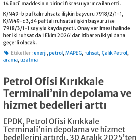
14 üncü maddesinin birinci fıkrası uyarınca ilan etti.
K/N49-b paftalı ruhsata ilişkin başvuru 7918/2/1-1,
K/M49-d3,d4 paftalı ruhsata ilişkin başvuru ise
7918/3/1-1 sayıyla kayda geçti. Onay verilmesi halinde
her iki ruhsat da 1 Ekim 2026'dan itibaren iki yıl daha
geçerli olacak.
,
,
,
,
,
Etiketler :
enerji
petrol
MAPEG
ruhsat
Çalık Petrol
,
arama
uzatma
Petrol Ofisi Kırıkkale
Terminali’nin depolama ve
hizmet bedelleri arttı
EPDK, Petrol Ofisi Kırıkkale
Terminali’nin depolama ve hizmet
bedellerini artırdı. 30 Aralık 2025’ten