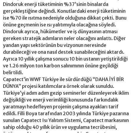
Dindoruk enerji tüketiminin %37’sinin binalarda
gerçekleştiğine değindi. Konutlardaki enerji tüketiminin
ise %70 ile ısıtma nedeniyle olduğuna dikkat çekti. Bunu
önüne geçmenin ise ısı yalıtımıyla olacağına söyledi.
Dindoruk ayrıca, hükümetler ve iş dünyasının atması
gereken stratejik adımların neler olacağını anlattı. Diğer
yandan yapı sektörünün bu vizyonun neresinde
durabileceği ve ona nasıl destek sunabileceğini aktardı.
Ayrıca 10 yıllık çalışma sonucu 10 bin ustanın yetiştirildiği
ve 1.26 milyon ton karbon salınımının önüne geçildiği
belirtildi.
Capatect’in WWF Türkiye ile sürdürdüğü “DAHA İYİ BİR
DÜNYA” projesi katılımcılara örnek olarak sunuldu.
Türkiye’yi adım adım gezip seminerler düzenleyerek iklim
değişikliği ve enerji verimliliği konusunda farkındalık
yaratmayı hedefleyen projenin çalışma ayakları tarif
edildi. Filli Boya tarafından 2003 yılında Türkiye pazarına
sunulan Capatect Isı Yalıtım Sistemi, Capatect markasının
sahip olduğu 40 yıllık ürün ve uygulama tecrübesini,