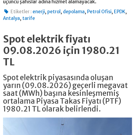
üçüncü şahıslar adına hizmet alamayacak.
,
,
,
,
,
Etiketler :
enerji
petrol
depolama
Petrol Ofisi
EPDK
,
Antalya
tarife
Spot elektrik fiyatı
09.08.2026 için 1980.21
TL
Spot elektrik piyasasında oluşan
yarın (09.08.2026) geçerli megavat
saat (MWh) başına kesinleşmemiş
ortalama Piyasa Takas Fiyatı (PTF)
1980.21 TL olarak belirlendi.