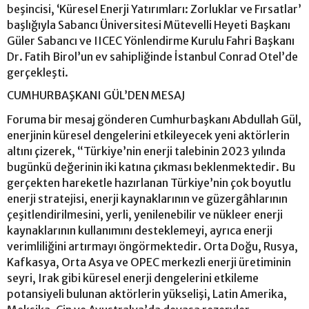
beşincisi, ‘Küresel Enerji Yatırımları: Zorluklar ve Fırsatlar’
başlığıyla Sabancı Üniversitesi Mütevelli Heyeti Başkanı
Güler Sabancı ve IICEC Yönlendirme Kurulu Fahri Başkanı
Dr. Fatih Birol’un ev sahipliğinde İstanbul Conrad Otel’de
gerçekleşti.
CUMHURBAŞKANI GÜL’DEN MESAJ
Foruma bir mesaj gönderen Cumhurbaşkanı Abdullah Gül,
enerjinin küresel dengelerini etkileyecek yeni aktörlerin
altını çizerek, “Türkiye’nin enerji talebinin 2023 yılında
bugünkü değerinin iki katına çıkması beklenmektedir. Bu
gerçekten hareketle hazırlanan Türkiye’nin çok boyutlu
enerji stratejisi, enerji kaynaklarının ve güzergâhlarının
çeşitlendirilmesini, yerli, yenilenebilir ve nükleer enerji
kaynaklarının kullanımını desteklemeyi, ayrıca enerji
verimliliğini artırmayı öngörmektedir. Orta Doğu, Rusya,
Kafkasya, Orta Asya ve OPEC merkezli enerji üretiminin
seyri, Irak gibi küresel enerji dengelerini etkileme
potansiyeli bulunan aktörlerin yükselişi, Latin Amerika,