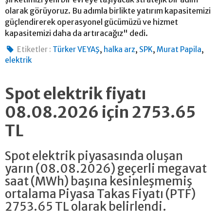
olarak görüyoruz. Bu adımla birlikte yatırım kapasitemizi
güçlendirerek operasyonel gücümüzü ve hizmet
kapasitemizi daha da artıracağız" dedi.
,
,
,
,
Etiketler :
Türker VEYAŞ
halka arz
SPK
Murat Papila
elektrik
Spot elektrik fiyatı
08.08.2026 için 2753.65
TL
Spot elektrik piyasasında oluşan
yarın (08.08.2026) geçerli megavat
saat (MWh) başına kesinleşmemiş
ortalama Piyasa Takas Fiyatı (PTF)
2753.65 TL olarak belirlendi.