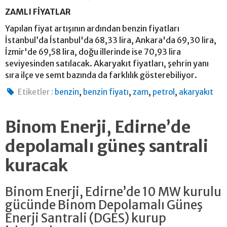
ZAMLI FİYATLAR
Yapılan fiyat artışının ardından benzin fiyatları
İstanbul’da İstanbul'da 68,33 lira, Ankara'da 69,30 lira,
İzmir'de 69,58 lira, doğu illerinde ise 70,93 lira
seviyesinden satılacak. Akaryakıt fiyatları, şehrin yanı
sıra ilçe ve semt bazında da farklılık gösterebiliyor.
,
,
,
,
Etiketler :
benzin
benzin fiyatı
zam
petrol
akaryakıt
Binom Enerji, Edirne’de
depolamalı güneş santrali
kuracak
Binom Enerji, Edirne’de 10 MW kurulu
gücünde Binom Depolamalı Güneş
Enerji Santrali (DGES) kurup