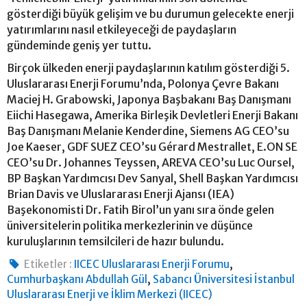
gösterdiği büyük gelişim ve bu durumun gelecekte enerji
yatırımlarını nasıl etkileyeceği de paydaşların
gündeminde geniş yer tuttu.
Birçok ülkeden enerji paydaşlarının katılım gösterdiği 5.
Uluslararası Enerji Forumu’nda, Polonya Çevre Bakanı
Maciej H. Grabowski, Japonya Başbakanı Baş Danışmanı
Eiichi Hasegawa, Amerika Birleşik Devletleri Enerji Bakanı
Baş Danışmanı Melanie Kenderdine, Siemens AG CEO’su
Joe Kaeser, GDF SUEZ CEO’su Gérard Mestrallet, E.ON SE
CEO’su Dr. Johannes Teyssen, AREVA CEO’su Luc Oursel,
BP Başkan Yardımcısı Dev Sanyal, Shell Başkan Yardımcısı
Brian Davis ve Uluslararası Enerji Ajansı (IEA)
Başekonomisti Dr. Fatih Birol’un yanı sıra önde gelen
üniversitelerin politika merkezlerinin ve düşünce
kuruluşlarının temsilcileri de hazır bulundu.
,
Etiketler :
IICEC Uluslararası Enerji Forumu
,
Cumhurbaşkanı Abdullah Gül
Sabancı Üniversitesi İstanbul
Uluslararası Enerji ve İklim Merkezi (IICEC)