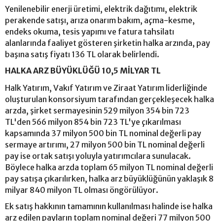
Yenilenebilir enerji üretimi, elektrik dağıtımı, elektrik
perakende satışı, arıza onarım bakım, açma-kesme,
endeks okuma, tesis yapımı ve fatura tahsilatı
alanlarında faaliyet gösteren şirketin halka arzında, pay
başına satış fiyatı 136 TL olarak belirlendi.
HALKA ARZ BÜYÜKLÜĞÜ 10,5 MİLYAR TL
Halk Yatırım, Vakıf Yatırım ve Ziraat Yatırım liderliğinde
oluşturulan konsorsiyum tarafından gerçekleşecek halka
arzda, şirket sermayesinin 529 milyon 354 bin 723
TL'den 566 milyon 854 bin 723 TL'ye çıkarılması
kapsamında 37 milyon 500 bin TL nominal değerli pay
sermaye artırımı, 27 milyon 500 bin TL nominal değerli
pay ise ortak satışı yoluyla yatırımcılara sunulacak.
Böylece halka arzda toplam 65 milyon TL nominal değerli
pay satışa çıkarılırken, halka arz büyüklüğünün yaklaşık 8
milyar 840 milyon TL olması öngörülüyor.
Ek satış hakkının tamamının kullanılması halinde ise halka
arz edilen payların toplam nominal değeri 77 milyon 500