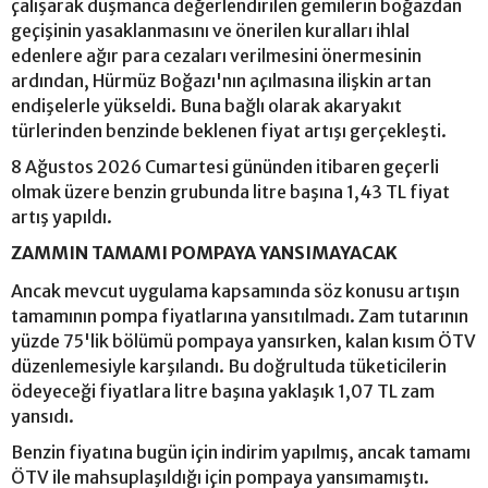
çalışarak düşmanca değerlendirilen gemilerin boğazdan
geçişinin yasaklanmasını ve önerilen kuralları ihlal
edenlere ağır para cezaları verilmesini önermesinin
ardından, Hürmüz Boğazı'nın açılmasına ilişkin artan
endişelerle yükseldi. Buna bağlı olarak akaryakıt
türlerinden benzinde beklenen fiyat artışı gerçekleşti.
8 Ağustos 2026 Cumartesi gününden itibaren geçerli
olmak üzere benzin grubunda litre başına 1,43 TL fiyat
artış yapıldı.
ZAMMIN TAMAMI POMPAYA YANSIMAYACAK
Ancak mevcut uygulama kapsamında söz konusu artışın
tamamının pompa fiyatlarına yansıtılmadı. Zam tutarının
yüzde 75'lik bölümü pompaya yansırken, kalan kısım ÖTV
düzenlemesiyle karşılandı. Bu doğrultuda tüketicilerin
ödeyeceği fiyatlara litre başına yaklaşık 1,07 TL zam
yansıdı.
Benzin fiyatına bugün için indirim yapılmış, ancak tamamı
ÖTV ile mahsuplaşıldığı için pompaya yansımamıştı.