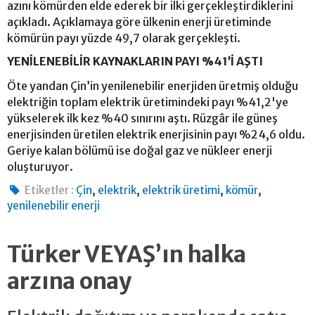
azını kömürden elde ederek bir ilki gerçekleştirdiklerini
açıkladı. Açıklamaya göre ülkenin enerji üretiminde
kömürün payı yüzde 49,7 olarak gerçekleşti.
YENİLENEBİLİR KAYNAKLARIN PAYI %41’İ AŞTI
Öte yandan Çin’in yenilenebilir enerjiden üretmiş olduğu
elektriğin toplam elektrik üretimindeki payı %41,2'ye
yükselerek ilk kez %40 sınırını aştı. Rüzgâr ile güneş
enerjisinden üretilen elektrik enerjisinin payı %24,6 oldu.
Geriye kalan bölümü ise doğal gaz ve nükleer enerji
oluşturuyor.
,
,
,
,
Etiketler :
Çin
elektrik
elektrik üretimi
kömür
yenilenebilir enerji
Türker VEYAŞ’ın halka
arzına onay