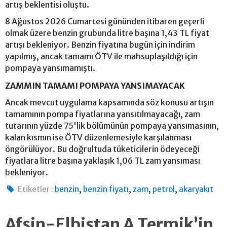
artış beklentisi oluştu.
8 Ağustos 2026 Cumartesi gününden itibaren geçerli
olmak üzere benzin grubunda litre başına 1,43 TL fiyat
artışı bekleniyor. Benzin fiyatına bugün için indirim
yapılmış, ancak tamamı ÖTV ile mahsuplaşıldığı için
pompaya yansımamıştı.
ZAMMIN TAMAMI POMPAYA YANSIMAYACAK
Ancak mevcut uygulama kapsamında söz konusu artışın
tamamının pompa fiyatlarına yansıtılmayacağı, zam
tutarının yüzde 75'lik bölümünün pompaya yansımasının,
kalan kısmın ise ÖTV düzenlemesiyle karşılanması
öngörülüyor. Bu doğrultuda tüketicilerin ödeyeceği
fiyatlara litre başına yaklaşık 1,06 TL zam yansıması
bekleniyor.
,
,
,
,
Etiketler :
benzin
benzin fiyatı
zam
petrol
akaryakıt
Afşin-Elbistan A Termik’in