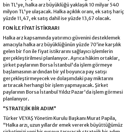
bin TL'ye, halka arz büyüklüğü yaklaşık 10 milyar 540
milyon TL'ye ulaşacak. Halka açıklık oranı, ek satış hariç
yüzde 11,47, ek satış dahil ise yüzde 13,67 olacak.
FON İLE FİYAT İSTİKRARI
Halka arz kapsamında yatırımcı güvenini desteklemek
amacıyla halka arz büyüklüğünün yüzde 70’ine karşılık
gelen bir fon ile fiyat istikrarını sağlayıcı işlemlerin
gerçekleştirilmesi planlanıyor. Ayrıca hâkim ortaklar,
şirket paylarının Borsa İstanbul'da işlem görmeye
başlamasının ardından bir yıl boyunca pay satışı
gerçekleştirmeyecek ve dolaşımdaki pay miktarını
artıracak herhangi bir işlem yapmayacak. Şirket
paylarının Borsa İstanbul Yıldız Pazar'da işlem görmesi
planlanıyor.
“STRATEJİK BİR ADIM”
Türker VEYAŞ Yönetim Kurulu Başkanı Murat Papila,
"Halka arzı, uzun yıllardır emek vererek büyüttüğümüz
şirketimizi yeni bir evreye taşıyacak stratejik bir adım