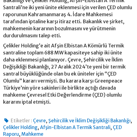
Bakanlığı ve Çelikler Holding, Afşin-Elbistan A Termik
Santrali’ne iki yeni ünite eklenmesi için verilen ÇED olumlu
raporunun Kahramanmaraş 4. İdare Mahkemesi
tarafından iptaline karşı itiraz etti. Bakanlık ve şirket,
mahkemenin kararının bozulmasını ve yürütmenin
durdurulmasını talep etti.
Çelikler Holding’e ait Afşin Elbistan A Kömürlü Termik
santraline toplam 688 MW kapasiteye sahip iki ünite
daha eklenmesi planlanıyor. Çevre, Şehircilik ve İklim
Değişikliği Bakanlığı, 27 Aralık 2024’te yeni bir termik
santral büyüklüğünde olan bu ek üniteler için “ÇED
Olumlu” kararı vermişti. Bu karara karşı Greenpeace
Türkiye’nin yöre sakinleri ile birlikte açtığı davada
mahkeme Çevresel Etki Değerlendirme (ÇED) olumlu
kararını iptal etmişti.
,
,
Etiketler :
Çevre
Şehircilik ve İklim Değişikliği Bakanlığı
,
,
Çelikler Holding
Afşin-Elbistan A Termik Santrali
ÇED
,
Raporu
Mahkeme