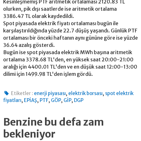
Kesinleşmemiş PTF aritmetik ortalaması 2120.83 TL
olurken, pik dışı saatlerde ise aritmetik ortalama
3386.47 TL olarak kaydedildi.
Spot piyasada elektrik fiyatı ortalaması bugün ile
karşılaştırıldığında yüzde 22.7 düşüş yaşandı. Günlük PTF
ortalaması bir önceki haftanın aynı gününe göre ise yüzde
36.64 azalış gösterdi.
Bugün ise spot piyasada elektrik MWh başına aritmetik
ortalama 3378.68 TL'den, en yüksek saat 20:00-21:00
aralığı için 4400.01 TL'den ve en düşük saat 12:00-13:00
dilimi için 1499.98 TL'den işlem gördü.
,
,
Etiketler :
enerji piyasası
elektrik borsası
spot elektrik
,
,
,
,
,
fiyatları
EPİAŞ
PTF
GÖP
GİP
DGP
Benzine bu defa zam
bekleniyor