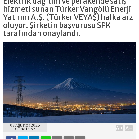
Elektrik dağıtım ve perakende satış
hizmeti sunan Türker Vangölü Enerji
Yatırım A.Ş. (Türker VEYAŞ) halka arz
oluyor. Şirketin başvurusu SPK
tarafından onaylandı.
07 Ağustos 2026
A+
A-
Cuma 13:52