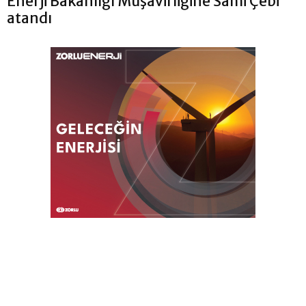
Enerji Bakanlığı Müşavirliğine Sami Çebi
atandı