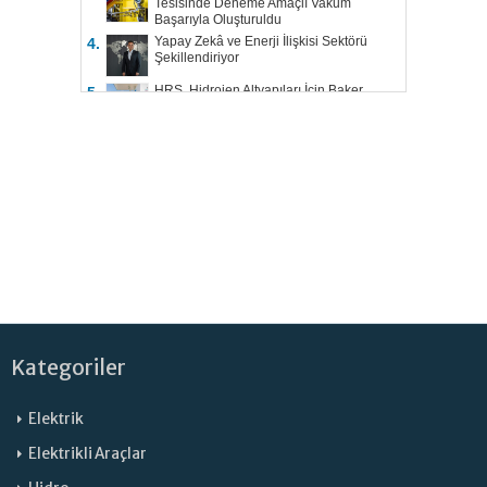
Tesisinde Deneme Amaçlı Vakum
Başarıyla Oluşturuldu
Yapay Zekâ ve Enerji İlişkisi Sektörü
4.
Şekillendiriyor
HRS, Hidrojen Altyapıları İçin Baker
5.
Hughes ile Çalışacak
Kategoriler
Elektrik
Elektrikli Araçlar