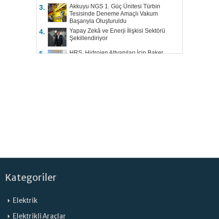
Akkuyu NGS 1. Güç Ünitesi Türbin
3.
Tesisinde Deneme Amaçlı Vakum
Başarıyla Oluşturuldu
Yapay Zekâ ve Enerji İlişkisi Sektörü
4.
Şekillendiriyor
HRS, Hidrojen Altyapıları İçin Baker
5.
Hughes ile Çalışacak
Kategoriler
Elektrik
Elektrikli Araçlar