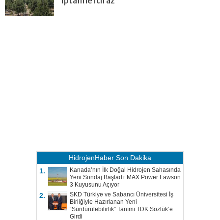
iptaline itiraz
HidrojenHaber
Son Dakika
Kanada’nın İlk Doğal Hidrojen Sahasında
1.
Yeni Sondaj Başladı: MAX Power Lawson
3 Kuyusunu Açıyor
SKD Türkiye ve Sabancı Üniversitesi İş
2.
Birliğiyle Hazırlanan Yeni
“Sürdürülebilirlik” Tanımı TDK Sözlük’e
Girdi