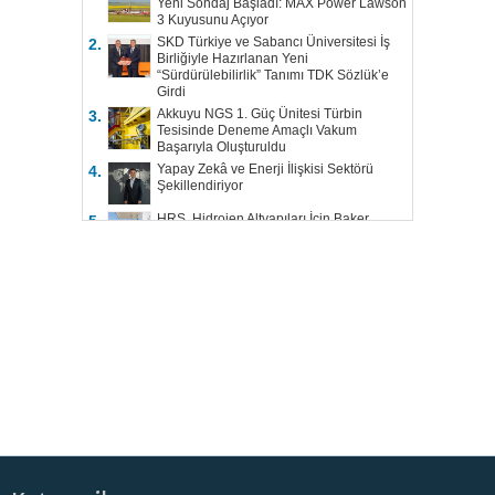
Yeni Sondaj Başladı: MAX Power Lawson
3 Kuyusunu Açıyor
SKD Türkiye ve Sabancı Üniversitesi İş
2.
Birliğiyle Hazırlanan Yeni
“Sürdürülebilirlik” Tanımı TDK Sözlük’e
Girdi
Akkuyu NGS 1. Güç Ünitesi Türbin
3.
Tesisinde Deneme Amaçlı Vakum
Başarıyla Oluşturuldu
Yapay Zekâ ve Enerji İlişkisi Sektörü
4.
Şekillendiriyor
HRS, Hidrojen Altyapıları İçin Baker
5.
Hughes ile Çalışacak