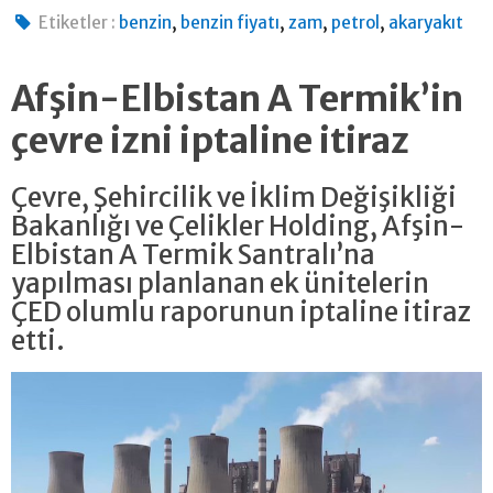
,
,
,
,
Etiketler :
benzin
benzin fiyatı
zam
petrol
akaryakıt
Afşin-Elbistan A Termik’in
çevre izni iptaline itiraz
Çevre, Şehircilik ve İklim Değişikliği
Bakanlığı ve Çelikler Holding, Afşin-
Elbistan A Termik Santralı’na
yapılması planlanan ek ünitelerin
ÇED olumlu raporunun iptaline itiraz
etti.