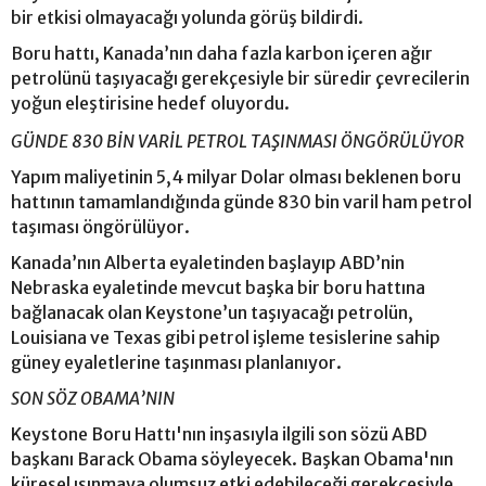
bir etkisi olmayacağı yolunda görüş bildirdi.
Boru hattı, Kanada’nın daha fazla karbon içeren ağır
petrolünü taşıyacağı gerekçesiyle bir süredir çevrecilerin
yoğun eleştirisine hedef oluyordu.
GÜNDE 830 BİN VARİL PETROL TAŞINMASI ÖNGÖRÜLÜYOR
Yapım maliyetinin 5,4 milyar Dolar olması beklenen boru
hattının tamamlandığında günde 830 bin varil ham petrol
taşıması öngörülüyor.
Kanada’nın Alberta eyaletinden başlayıp ABD’nin
Nebraska eyaletinde mevcut başka bir boru hattına
bağlanacak olan Keystone’un taşıyacağı petrolün,
Louisiana ve Texas gibi petrol işleme tesislerine sahip
güney eyaletlerine taşınması planlanıyor.
SON SÖZ OBAMA’NIN
Keystone Boru Hattı'nın inşasıyla ilgili son sözü ABD
başkanı Barack Obama söyleyecek. Başkan Obama'nın
küresel ısınmaya olumsuz etki edebileceği gerekçesiyle