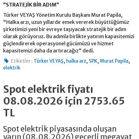
“STRATEJİK BİR ADIM”
Türker VEYAŞ Yönetim Kurulu Başkanı Murat Papila,
"Halka arzı, uzun yıllardır emek vererek büyüttüğümüz
şirketimizi yeni bir evreye taşıyacak stratejik bir adım
olarak görüyoruz. Bu adımla birlikte yatırım kapasitemizi
güçlendirerek operasyonel gücümüzü ve hizmet
kapasitemizi daha da artıracağız" dedi.
,
,
,
,
Etiketler :
Türker VEYAŞ
halka arz
SPK
Murat Papila
elektrik
Spot elektrik fiyatı
08.08.2026 için 2753.65
TL
Spot elektrik piyasasında oluşan
yarın (08.08.2026) geçerli megavat