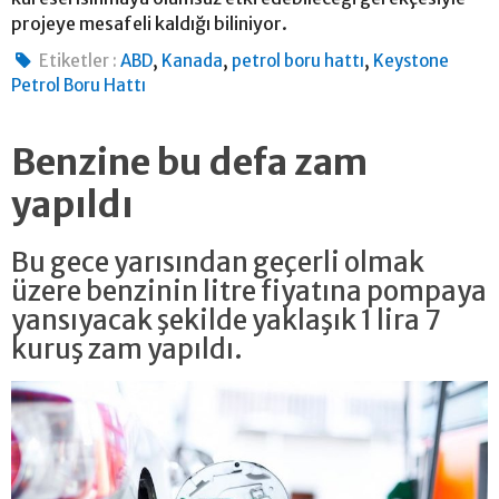
projeye mesafeli kaldığı biliniyor.
,
,
,
Etiketler :
ABD
Kanada
petrol boru hattı
Keystone
Petrol Boru Hattı
Benzine bu defa zam
yapıldı
Bu gece yarısından geçerli olmak
üzere benzinin litre fiyatına pompaya
yansıyacak şekilde yaklaşık 1 lira 7
kuruş zam yapıldı.