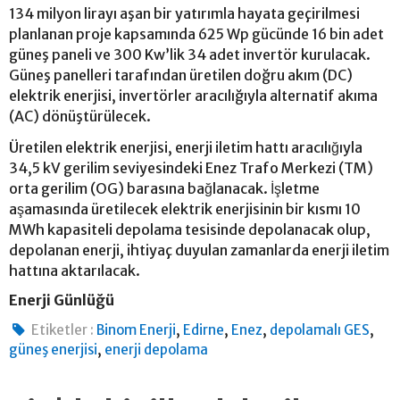
134 milyon lirayı aşan bir yatırımla hayata geçirilmesi
planlanan proje kapsamında 625 Wp gücünde 16 bin adet
güneş paneli ve 300 Kw’lik 34 adet invertör kurulacak.
Güneş panelleri tarafından üretilen doğru akım (DC)
elektrik enerjisi, invertörler aracılığıyla alternatif akıma
(AC) dönüştürülecek.
Üretilen elektrik enerjisi, enerji iletim hattı aracılığıyla
34,5 kV gerilim seviyesindeki Enez Trafo Merkezi (TM)
orta gerilim (OG) barasına bağlanacak. İşletme
aşamasında üretilecek elektrik enerjisinin bir kısmı 10
MWh kapasiteli depolama tesisinde depolanacak olup,
depolanan enerji, ihtiyaç duyulan zamanlarda enerji iletim
hattına aktarılacak.
Enerji Günlüğü
,
,
,
,
Etiketler :
Binom Enerji
Edirne
Enez
depolamalı GES
,
güneş enerjisi
enerji depolama