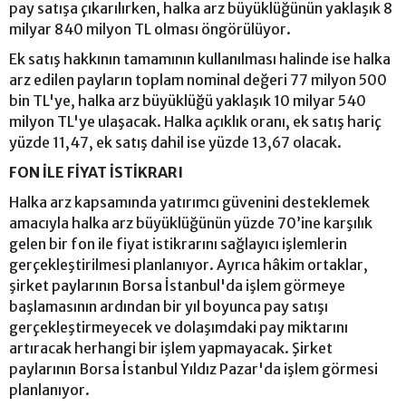
pay satışa çıkarılırken, halka arz büyüklüğünün yaklaşık 8
milyar 840 milyon TL olması öngörülüyor.
Ek satış hakkının tamamının kullanılması halinde ise halka
arz edilen payların toplam nominal değeri 77 milyon 500
bin TL'ye, halka arz büyüklüğü yaklaşık 10 milyar 540
milyon TL'ye ulaşacak. Halka açıklık oranı, ek satış hariç
yüzde 11,47, ek satış dahil ise yüzde 13,67 olacak.
FON İLE FİYAT İSTİKRARI
Halka arz kapsamında yatırımcı güvenini desteklemek
amacıyla halka arz büyüklüğünün yüzde 70’ine karşılık
gelen bir fon ile fiyat istikrarını sağlayıcı işlemlerin
gerçekleştirilmesi planlanıyor. Ayrıca hâkim ortaklar,
şirket paylarının Borsa İstanbul'da işlem görmeye
başlamasının ardından bir yıl boyunca pay satışı
gerçekleştirmeyecek ve dolaşımdaki pay miktarını
artıracak herhangi bir işlem yapmayacak. Şirket
paylarının Borsa İstanbul Yıldız Pazar'da işlem görmesi
planlanıyor.