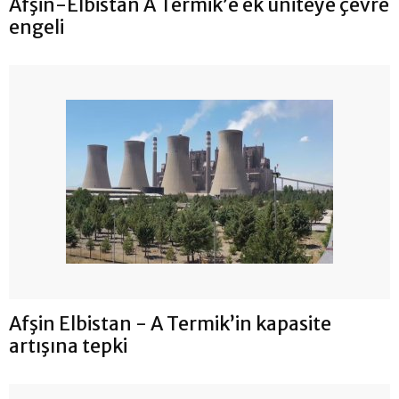
Afşin-Elbistan A Termik’e ek üniteye çevre
engeli
Afşin Elbistan - A Termik’in kapasite
artışına tepki