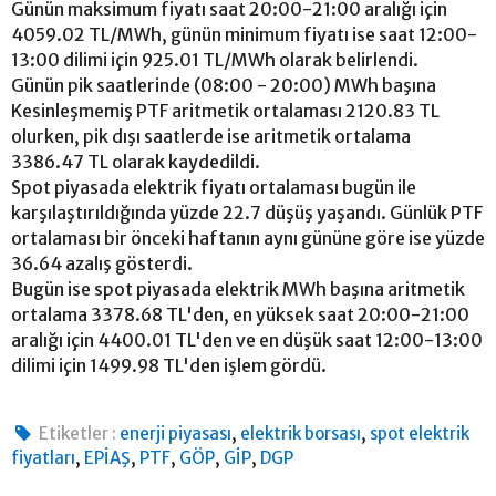
Günün maksimum fiyatı saat 20:00-21:00 aralığı için
4059.02 TL/MWh, günün minimum fiyatı ise saat 12:00-
13:00 dilimi için 925.01 TL/MWh olarak belirlendi.
Günün pik saatlerinde (08:00 - 20:00) MWh başına
Kesinleşmemiş PTF aritmetik ortalaması 2120.83 TL
olurken, pik dışı saatlerde ise aritmetik ortalama
3386.47 TL olarak kaydedildi.
Spot piyasada elektrik fiyatı ortalaması bugün ile
karşılaştırıldığında yüzde 22.7 düşüş yaşandı. Günlük PTF
ortalaması bir önceki haftanın aynı gününe göre ise yüzde
36.64 azalış gösterdi.
Bugün ise spot piyasada elektrik MWh başına aritmetik
ortalama 3378.68 TL'den, en yüksek saat 20:00-21:00
aralığı için 4400.01 TL'den ve en düşük saat 12:00-13:00
dilimi için 1499.98 TL'den işlem gördü.
,
,
Etiketler :
enerji piyasası
elektrik borsası
spot elektrik
,
,
,
,
,
fiyatları
EPİAŞ
PTF
GÖP
GİP
DGP