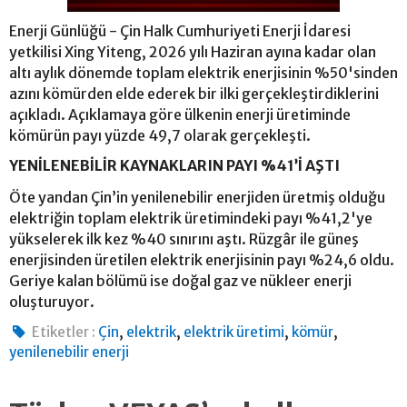
Enerji Günlüğü - Çin Halk Cumhuriyeti Enerji İdaresi
yetkilisi Xing Yiteng, 2026 yılı Haziran ayına kadar olan
altı aylık dönemde toplam elektrik enerjisinin %50'sinden
azını kömürden elde ederek bir ilki gerçekleştirdiklerini
açıkladı. Açıklamaya göre ülkenin enerji üretiminde
kömürün payı yüzde 49,7 olarak gerçekleşti.
YENİLENEBİLİR KAYNAKLARIN PAYI %41’İ AŞTI
Öte yandan Çin’in yenilenebilir enerjiden üretmiş olduğu
elektriğin toplam elektrik üretimindeki payı %41,2'ye
yükselerek ilk kez %40 sınırını aştı. Rüzgâr ile güneş
enerjisinden üretilen elektrik enerjisinin payı %24,6 oldu.
Geriye kalan bölümü ise doğal gaz ve nükleer enerji
oluşturuyor.
,
,
,
,
Etiketler :
Çin
elektrik
elektrik üretimi
kömür
yenilenebilir enerji