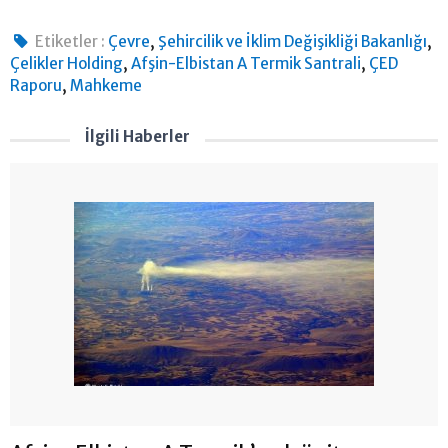
,
,
Etiketler :
Çevre
Şehircilik ve İklim Değişikliği Bakanlığı
,
,
Çelikler Holding
Afşin-Elbistan A Termik Santrali
ÇED
,
Raporu
Mahkeme
İlgili Haberler