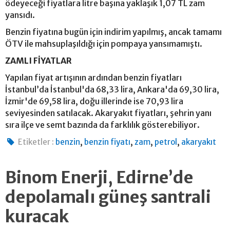
ödeyeceği fiyatlara litre başına yaklaşık 1,07 TL zam
yansıdı.
Benzin fiyatına bugün için indirim yapılmış, ancak tamamı
ÖTV ile mahsuplaşıldığı için pompaya yansımamıştı.
ZAMLI FİYATLAR
Yapılan fiyat artışının ardından benzin fiyatları
İstanbul’da İstanbul'da 68,33 lira, Ankara'da 69,30 lira,
İzmir'de 69,58 lira, doğu illerinde ise 70,93 lira
seviyesinden satılacak. Akaryakıt fiyatları, şehrin yanı
sıra ilçe ve semt bazında da farklılık gösterebiliyor.
,
,
,
,
Etiketler :
benzin
benzin fiyatı
zam
petrol
akaryakıt
Binom Enerji, Edirne’de
depolamalı güneş santrali
kuracak