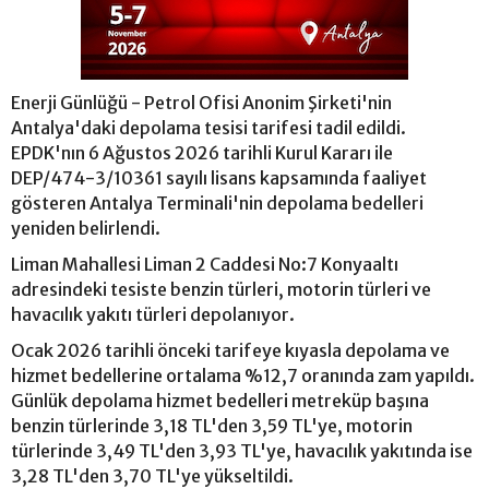
Enerji Günlüğü - Petrol Ofisi Anonim Şirketi'nin
Antalya'daki depolama tesisi tarifesi tadil edildi.
EPDK'nın 6 Ağustos 2026 tarihli Kurul Kararı ile
DEP/474-3/10361 sayılı lisans kapsamında faaliyet
gösteren Antalya Terminali'nin depolama bedelleri
yeniden belirlendi.
Liman Mahallesi Liman 2 Caddesi No:7 Konyaaltı
adresindeki tesiste benzin türleri, motorin türleri ve
havacılık yakıtı türleri depolanıyor.
Ocak 2026 tarihli önceki tarifeye kıyasla depolama ve
hizmet bedellerine ortalama %12,7 oranında zam yapıldı.
Günlük depolama hizmet bedelleri metreküp başına
benzin türlerinde 3,18 TL'den 3,59 TL'ye, motorin
türlerinde 3,49 TL'den 3,93 TL'ye, havacılık yakıtında ise
3,28 TL'den 3,70 TL'ye yükseltildi.