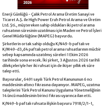
Enerji Günlüğü - Çalık Petrol Arama Üretim Sanayi ve
Ticaret A.Ş. ile High Power Eruh Petrol Arama ve Üretim
Ltd. Şti., müştereken sahip oldukları iki petrol arama
ruhsatının süresinin uzatılması için Maden ve Petrol İşleri
Genel Müdürlüğüne (MAPEG) başvurdu.
Şirketlerin ortak sahip olduğu K/N49-b paftalı ve
K/M49-d3,d4 paftalı petrol arama ruhsatlarının mücbir
sebep kapsamında uzatılmış süreleri 1 Ekim 2026
tarihinde sona erecek. İki şirket, 3 Ağustos 2026 tarihli
dilekçeleriyle her iki ruhsat için de ikişer yıllık ek süre
talep etti.
Başvurular, 6491 sayılı Türk Petrol Kanununun 6 ncı
maddesinin altıncı fıkrasına dayanıyor. MAPEG, uzatma
taleplerini Türk Petrol Kanunu Uygulama Yönetmeliğinin
14 üncü maddesinin birinci fıkrası uyarınca ilan etti.
K/N49-b paftalı ruhsata ilişkin başvuru 7918/2/1-1,