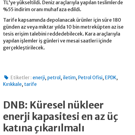
TL'ye yükseltildi. Deniz araçlarıyla yapılan teslimlerde
%55 indirim oranı muhafaza edildi.
Tarife kapsamında depolanacak ürünler için süre 180
günden az veya miktar yılda 10 bin metreküpten az ise
tesis erişim talebini reddedebilecek. Kara araçlarıyla
yapılan işlemler iş günleri ve mesai saatleri içinde
gerçekleştirilecek.
,
,
,
,
,
Etiketler :
enerji
petrol
iletim
Petrol Ofisi
EPDK
,
Kırıkkale
tarife
DNB: Küresel nükleer
enerji kapasitesi en az üç
katına çıkarılmalı