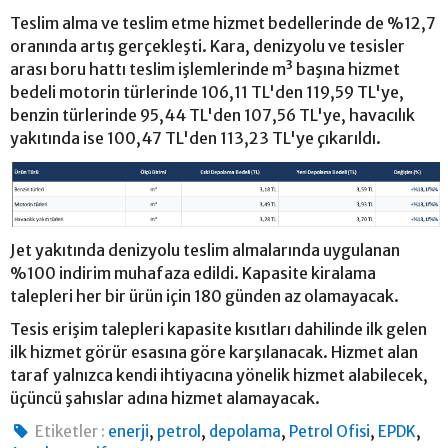
Teslim alma ve teslim etme hizmet bedellerinde de %12,7
oranında artış gerçekleşti. Kara, denizyolu ve tesisler
arası boru hattı teslim işlemlerinde m³ başına hizmet
bedeli motorin türlerinde 106,11 TL'den 119,59 TL'ye,
benzin türlerinde 95,44 TL'den 107,56 TL'ye, havacılık
yakıtında ise 100,47 TL'den 113,23 TL'ye çıkarıldı.
Jet yakıtında denizyolu teslim almalarında uygulanan
%100 indirim muhafaza edildi. Kapasite kiralama
talepleri her bir ürün için 180 günden az olamayacak.
Tesis erişim talepleri kapasite kısıtları dahilinde ilk gelen
ilk hizmet görür esasına göre karşılanacak. Hizmet alan
taraf yalnızca kendi ihtiyacına yönelik hizmet alabilecek,
üçüncü şahıslar adına hizmet alamayacak.
,
,
,
,
,
Etiketler :
enerji
petrol
depolama
Petrol Ofisi
EPDK