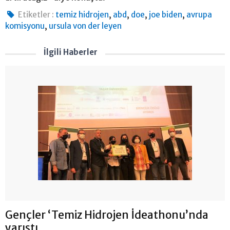
,
,
,
,
Etiketler :
temiz hidrojen
abd
doe
joe biden
avrupa
,
komisyonu
ursula von der leyen
İlgili Haberler
Gençler ‘Temiz Hidrojen İdeathonu’nda
yarıştı