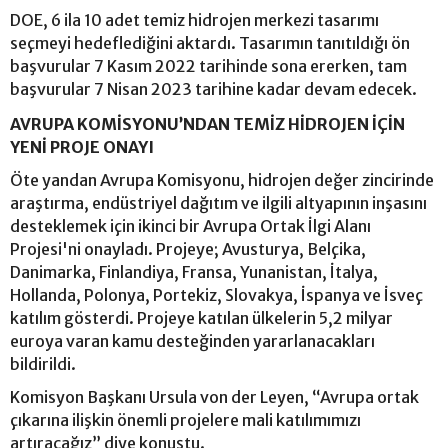
DOE, 6 ila 10 adet temiz hidrojen merkezi tasarımı
seçmeyi hedeflediğini aktardı. Tasarımın tanıtıldığı ön
başvurular 7 Kasım 2022 tarihinde sona ererken, tam
başvurular 7 Nisan 2023 tarihine kadar devam edecek.
AVRUPA KOMİSYONU’NDAN TEMİZ HİDROJEN İÇİN
YENİ PROJE ONAYI
Öte yandan Avrupa Komisyonu, hidrojen değer zincirinde
araştırma, endüstriyel dağıtım ve ilgili altyapının inşasını
desteklemek için ikinci bir Avrupa Ortak İlgi Alanı
Projesi'ni onayladı. Projeye; Avusturya, Belçika,
Danimarka, Finlandiya, Fransa, Yunanistan, İtalya,
Hollanda, Polonya, Portekiz, Slovakya, İspanya ve İsveç
katılım gösterdi. Projeye katılan ülkelerin 5,2 milyar
euroya varan kamu desteğinden yararlanacakları
bildirildi.
Komisyon Başkanı Ursula von der Leyen, “Avrupa ortak
çıkarına ilişkin önemli projelere mali katılımımızı
artıracağız” diye konuştu.