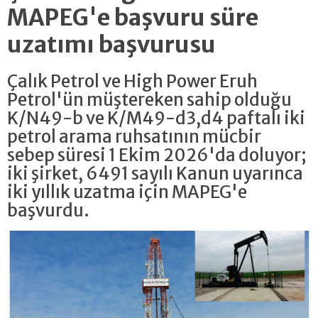
MAPEG'e başvuru süre
uzatımı başvurusu
Çalık Petrol ve High Power Eruh
Petrol'ün müştereken sahip olduğu
K/N49-b ve K/M49-d3,d4 paftalı iki
petrol arama ruhsatının mücbir
sebep süresi 1 Ekim 2026'da doluyor;
iki şirket, 6491 sayılı Kanun uyarınca
iki yıllık uzatma için MAPEG'e
başvurdu.