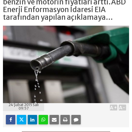
benzin ve motorin fiyatları arttı.ABD
Enerji Enformasyon İdaresi EIA
tarafından yapılan açıklamaya...
24 Şubat 2015 Salı
A+
A-
09:57