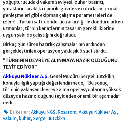
yoğuşturucudaki vakum seviyesi, buhar basıncı,
yatakların sıcaklık rejimi ile gövde ve rotorların termal
genleşmeleri gibi ekipman çalışma parametreleri de
izlendi. Türbin şaft döndürücü aracılığı ile döndürülürken
uzmanlar, türbin kanatlarının tasarım gerekliliklerine
uygun şekilde çalıştığını doğruladı.
Birkaç gün süren hazırlık çalışmalarının ardından
gerçekleştirilen operasyon yaklaşık 6 saat sürdü.
“TÜRBİNİN DEVREYE ALINMAYA HAZIR OLDUĞUNU
TEYİT EDİYOR”
Akkuyu Nükleer A.Ş.
Genel Müdürü Sergei Butckikh,
konuyla ilgili yaptığı değerlendirmede, “Bu sonuç,
türbinin yaklaşan devreye alma operasyonlarına yüksek
düzeyde hazır olduğunu teyit eden önemli bir aşamadır”
dedi.
,
,
,
Etiketler :
Akkuyu NGS
Rosatom
Akkuyu Nükleer AŞ
,
,
vakum
buhar
Sergei Butckikh