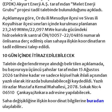
(EPDK) Akyurt Enerji A.Ş. tarafından “Melet Enerji
Grubu” projesi tadil talebinde bulunulduğunu açıkladı.
Açıklamaya göre, Ordu ili Mesudiye ilçesi ve Sivas ili
Koyulhisar ilçesi sınırları içinde kurulması planlanan
23,249 MWm/22,097 MWe kurulu gücündeki
hidroelektrik santral ÖN/10057-22/04816 numaralı
önlisansa derç edilmiş olan sahaya ilişkin koordinatların
tadil edilmesi talep edildi.
10 GÜN İÇİNDE İTİRAZ EDİLEBİLECEK
Talebin değerlendirmeye alındığı belirtilen açıklamada,
bu başvuruya üçüncü şahıslar tarafından 15 Ağustos
2026 tarihine kadar ve sadece kişisel hak ihlali açısından
yazılı olarak itirazda bulunulabileceği kaydedildi. Yazılı
itirazlar Mustafa Kemal Mahallesi, 2078. Sokak No:4
06510 Çankaya/Ankara adresine yapılabilecek.
Saha değişikliğine ilişkin koordinat bilgilerine
buradan
ulaşılabilir.