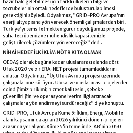
hazır hale gelebilmesi için farklı ülkelerin bilgi ve
tecrübelerinin ortak hedeflerde buluşturulabilmesi
gerektiğini söyledi. Odyakmaz, “GRID-PRO Avrupa’nın
enerji altyapısına yön verecek önemli çalışmalardan biri.
Türkiye’yi temsil etmekten gurur duyduğumuz projede,
saha tecrübemiz ve mühendislik kapasitemizle
geliştirilecek çözümlere yön vereceğiz” dedi.
NİHAİ HEDEF İLK İKLİM NÖTR KITA OLMAK
OEDAŞ olarak bugüne kadar uluslararası alanda dört
Ufuk 2020 ve bir ERA-NET projesi tamamladıklarını
anlatan Odyakmaz, “Üç Ufuk Avrupa projesi üzerinde
çalışmalarımız sürüyor. Ulusal ve uluslararası projelerden
edindiğimiz birikimi; hizmet kalitesini, şebeke
güvenilirliğini ve operasyonel verimliliği artıracak
çalışmalara yönlendirmeyi sürdüreceğiz” diye konuştu.
GRID-PRO, Ufuk Avrupa Küme 5: İklim, Enerji, Mobilite
alanı kapsamında açılan 2026 yılı ikinci dönem projeleri
arasında yer alıyor. Küme 5’in temelinde, AB’nin 2050