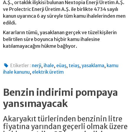
A.Ş., ortaklık ilişkisi bulunan Nextopia Enerji Üretim A.Ş.
ve Prolectric Enerji Üretim A.Ş. ile birlikte 4734 sayılı
kanun uyarınca 6 ay süreyle tüm kamu ihalelerinden men
edildi.
Kararların tümü, yasaklanan gerçek ve tüzel kişilerin
belirtilen süre boyunca hiçbir kamu ihalesine
katılamayacağını hükme bağlıyor.
,
,
,
,
,
Etiketler :
nerji
ihale
eüaş
teiaş
yasaklama
kamu
,
ihale kanunu
elektrik üretim
Benzin indirimi pompaya
yansımayacak
Akaryakıt türlerinden benzinin litre
fiyatına yarından geçerli olmak üzere