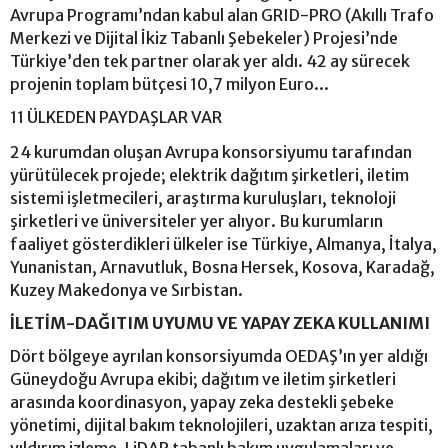
Avrupa Programı’ndan kabul alan GRID-PRO (Akıllı Trafo
Merkezi ve Dijital İkiz Tabanlı Şebekeler) Projesi’nde
Türkiye’den tek partner olarak yer aldı. 42 ay sürecek
projenin toplam bütçesi 10,7 milyon Euro...
11 ÜLKEDEN PAYDAŞLAR VAR
24 kurumdan oluşan Avrupa konsorsiyumu tarafından
yürütülecek projede; elektrik dağıtım şirketleri, iletim
sistemi işletmecileri, araştırma kuruluşları, teknoloji
şirketleri ve üniversiteler yer alıyor. Bu kurumların
faaliyet gösterdikleri ülkeler ise Türkiye, Almanya, İtalya,
Yunanistan, Arnavutluk, Bosna Hersek, Kosova, Karadağ,
Kuzey Makedonya ve Sırbistan.
İLETİM-DAĞITIM UYUMU VE YAPAY ZEKA KULLANIMI
Dört bölgeye ayrılan konsorsiyumda OEDAŞ’ın yer aldığı
Güneydoğu Avrupa ekibi; dağıtım ve iletim şirketleri
arasında koordinasyon, yapay zeka destekli şebeke
yönetimi, dijital bakım teknolojileri, uzaktan arıza tespiti,