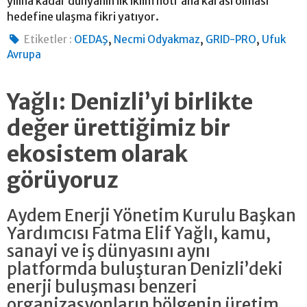
yılına kadar dünyanın ilk iklim nötr ana karası olması
hedefine ulaşma fikri yatıyor.
,
,
,
Etiketler :
OEDAŞ
Necmi Odyakmaz
GRID-PRO
Ufuk
Avrupa
Yağlı: Denizli’yi birlikte
değer ürettiğimiz bir
ekosistem olarak
görüyoruz
Aydem Enerji Yönetim Kurulu Başkan
Yardımcısı Fatma Elif Yağlı, kamu,
sanayi ve iş dünyasını aynı
platformda buluşturan Denizli’deki
enerji buluşması benzeri
organizasyonların bölgenin üretim