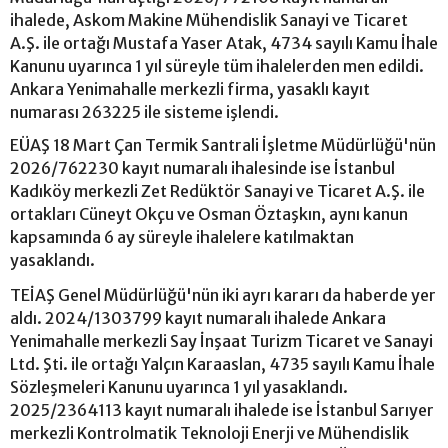
ihalede, Askom Makine Mühendislik Sanayi ve Ticaret
A.Ş. ile ortağı Mustafa Yaser Atak, 4734 sayılı Kamu İhale
Kanunu uyarınca 1 yıl süreyle tüm ihalelerden men edildi.
Ankara Yenimahalle merkezli firma, yasaklı kayıt
numarası 263225 ile sisteme işlendi.
EÜAŞ 18 Mart Çan Termik Santrali İşletme Müdürlüğü'nün
2026/762230 kayıt numaralı ihalesinde ise İstanbul
Kadıköy merkezli Zet Redüktör Sanayi ve Ticaret A.Ş. ile
ortakları Cüneyt Okçu ve Osman Öztaşkın, aynı kanun
kapsamında 6 ay süreyle ihalelere katılmaktan
yasaklandı.
TEİAŞ Genel Müdürlüğü'nün iki ayrı kararı da haberde yer
aldı. 2024/1303799 kayıt numaralı ihalede Ankara
Yenimahalle merkezli Say İnşaat Turizm Ticaret ve Sanayi
Ltd. Şti. ile ortağı Yalçın Karaaslan, 4735 sayılı Kamu İhale
Sözleşmeleri Kanunu uyarınca 1 yıl yasaklandı.
2025/2364113 kayıt numaralı ihalede ise İstanbul Sarıyer
merkezli Kontrolmatik Teknoloji Enerji ve Mühendislik