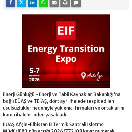
Enerji Günlüğü - Enerji ve Tabii Kaynaklar Bakanlığı'na
bağlı EÜAŞ ve TEİAŞ, dört ayrı ihalede tespit edilen
usulsüzlükler nedeniyle yüklenici firmaları ve ortaklarını
kamu ihalelerinden yasakladı.
EÜAŞ Afşin-Elbistan B Termik Santrali İşletme
Müdürlüğü'nün açtığı 2026/772108 kayıt numaralı