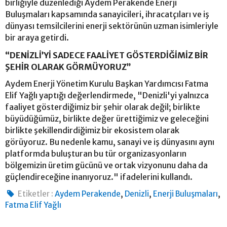
birliğiyle düzenlediği Aydem Perakende Enerji
Buluşmaları kapsamında sanayicileri, ihracatçıları ve iş
dünyası temsilcilerini enerji sektörünün uzman isimleriyle
bir araya getirdi.
“DENİZLİ’Yİ SADECE FAALİYET GÖSTERDİĞİMİZ BİR
ŞEHİR OLARAK GÖRMÜYORUZ”
Aydem Enerji Yönetim Kurulu Başkan Yardımcısı Fatma
Elif Yağlı yaptığı değerlendirmede, "Denizli'yi yalnızca
faaliyet gösterdiğimiz bir şehir olarak değil; birlikte
büyüdüğümüz, birlikte değer ürettiğimiz ve geleceğini
birlikte şekillendirdiğimiz bir ekosistem olarak
görüyoruz. Bu nedenle kamu, sanayi ve iş dünyasını aynı
platformda buluşturan bu tür organizasyonların
bölgemizin üretim gücünü ve ortak vizyonunu daha da
güçlendireceğine inanıyoruz." ifadelerini kullandı.
,
,
,
Etiketler :
Aydem Perakende
Denizli
Enerji Buluşmaları
Fatma Elif Yağlı