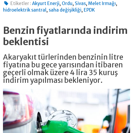
,
,
,
,
Etiketler :
Akyurt Enerji
Ordu
Sivas
Melet Irmağı
,
,
hidroelektrik santral
saha değişikliği
EPDK
Benzin fiyatlarında indirim
beklentisi
Akaryakıt türlerinden benzinin litre
fiyatına bu gece yarısından itibaren
geçerli olmak üzere 4 lira 35 kuruş
indirim yapılması bekleniyor.