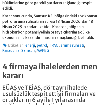
hükümlerine göre gerekli şartların sağlandığı tespit
edildi.
Karar sonucunda, Samsun KSİ bölgesindeki söz konusu
petrol arama ruhsatının süresi 18 Nisan 2026'dan 18
Nisan 2029'a kadar uzatıldı. Kararda, bölgenin
hidrokarbon potansiyelinin ortaya çıkarılarak ülke
ekonomisine kazandırılmasının amaçlandığı belirtildi.
,
,
,
,
Etiketler :
enerji
petrol
TPAO
arama ruhsatı
,
,
Karadeniz
Samsun
MAPEG
4 firmaya ihalelerden men
kararı
EÜAŞ ve TEİAŞ, dört ayrı ihalede
usulsüzlük tespit ettiği firmaları ve
ortaklarını 6 ay ile 1 yıl arasında