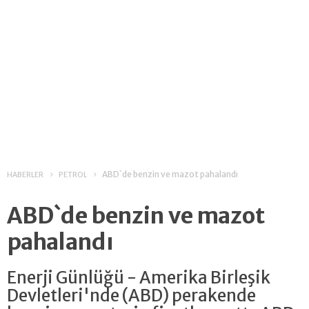
ABD`de benzin ve mazot pahalandı
HABERLER
PETROL
ABD`de benzin ve mazot
pahalandı
Enerji Günlüğü - Amerika Birleşik
Devletleri'nde (ABD) perakende