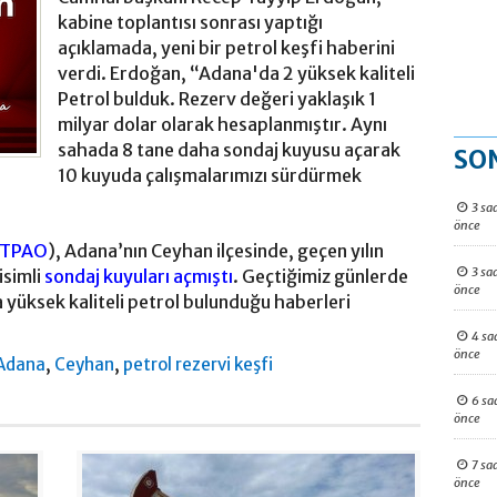
kabine toplantısı sonrası yaptığı
açıklamada, yeni bir petrol keşfi haberini
verdi. Erdoğan, “Adana'da 2 yüksek kaliteli
Petrol bulduk. Rezerv değeri yaklaşık 1
milyar dolar olarak hesaplanmıştır. Aynı
sahada 8 tane daha sondaj kuyusu açarak
SO
10 kuyuda çalışmalarımızı sürdürmek
3 sa
önce
TPAO
), Adana’nın Ceyhan ilçesinde, geçen yılın
3 sa
isimli
sondaj kuyuları açmıştı
. Geçtiğimiz günlerde
önce
 yüksek kaliteli petrol bulunduğu haberleri
4 sa
önce
,
,
Adana
Ceyhan
petrol rezervi keşfi
6 sa
önce
7 sa
önce