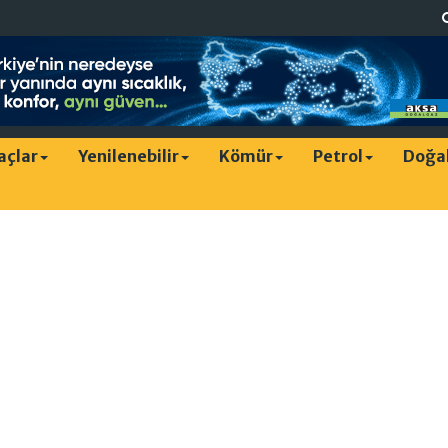
raçlar
Yenilenebilir
Kömür
Petrol
Doğa