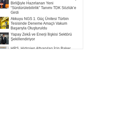
Birliğiyle Hazırlanan Yeni
“Sürdürülebilirlik” Tanımı TDK Sözlük’e
Girdi
Akkuyu NGS 1. Güç Ünitesi Türbin
Tesisinde Deneme Amaçlı Vakum
Başarıyla Oluşturuldu
Yapay Zekâ ve Enerji İlişkisi Sektörü
Şekillendiriyor
HRS, Hidrojen Altyapıları İçin Baker
Hughes ile Çalışacak