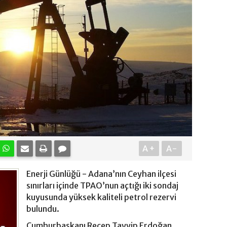
A+
A-
Enerji Günlüğü - Adana’nın Ceyhan ilçesi
sınırları içinde TPAO’nun açtığı iki sondaj
kuyusunda yüksek kaliteli petrol rezervi
bulundu.
Cumhurbaşkanı Recep Tayyip Erdoğan,