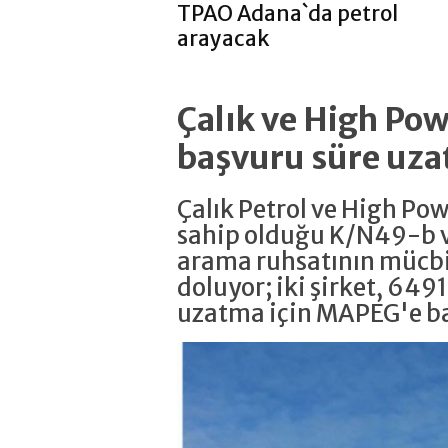
TPAO Adana`da petrol
arayacak
Çalık ve High P
başvuru süre uza
Çalık Petrol ve High Po
sahip olduğu K/N49-b v
arama ruhsatının mücbi
doluyor; iki şirket, 6491
uzatma için MAPEG'e b