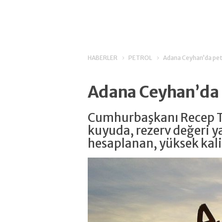
HABERLER
PETROL
Adana Ceyhan’da petr
Adana Ceyhan’da p
Cumhurbaşkanı Recep T
kuyuda, rezerv değeri ya
hesaplanan, yüksek kali