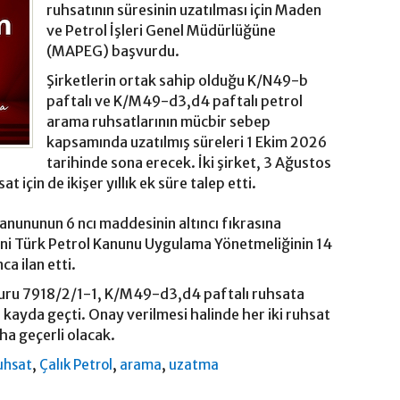
ruhsatının süresinin uzatılması için Maden
ve Petrol İşleri Genel Müdürlüğüne
(MAPEG) başvurdu.
Şirketlerin ortak sahip olduğu K/N49-b
paftalı ve K/M49-d3,d4 paftalı petrol
arama ruhsatlarının mücbir sebep
kapsamında uzatılmış süreleri 1 Ekim 2026
tarihinde sona erecek. İki şirket, 3 Ağustos
at için de ikişer yıllık ek süre talep etti.
Kanununun 6 ncı maddesinin altıncı fıkrasına
ni Türk Petrol Kanunu Uygulama Yönetmeliğinin 14
ca ilan etti.
şvuru 7918/2/1-1, K/M49-d3,d4 paftalı ruhsata
a kayda geçti. Onay verilmesi halinde her iki ruhsat
aha geçerli olacak.
,
,
,
uhsat
Çalık Petrol
arama
uzatma