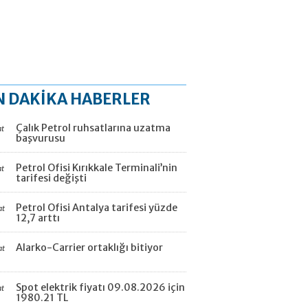
N DAKİKA HABERLER
Çalık Petrol ruhsatlarına uzatma
at
başvurusu
Petrol Ofisi Kırıkkale Terminali’nin
at
tarifesi değişti
Petrol Ofisi Antalya tarifesi yüzde
at
12,7 arttı
Alarko-Carrier ortaklığı bitiyor
at
Spot elektrik fiyatı 09.08.2026 için
at
1980.21 TL