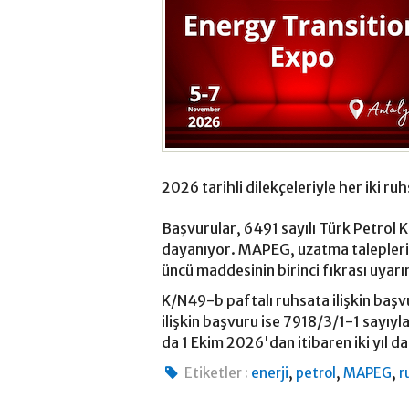
2026 tarihli dilekçeleriyle her iki ruhs
Başvurular, 6491 sayılı Türk Petrol 
dayanıyor. MAPEG, uzatma talepleri
üncü maddesinin birinci fıkrası uyarın
K/N49-b paftalı ruhsata ilişkin ba
ilişkin başvuru ise 7918/3/1-1 sayıyl
da 1 Ekim 2026'dan itibaren iki yıl d
,
,
,
Etiketler :
enerji
petrol
MAPEG
r