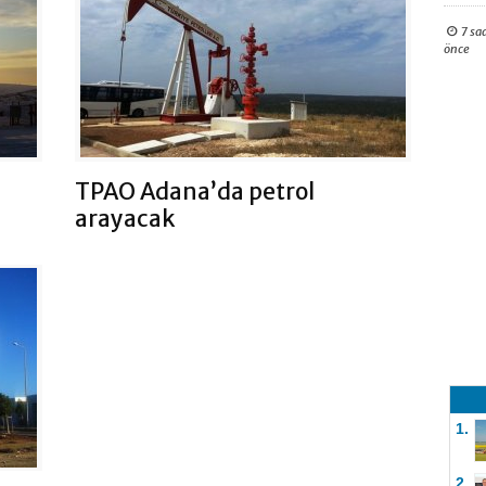
7 sa
önce
TPAO Adana’da petrol
arayacak
1.
2.