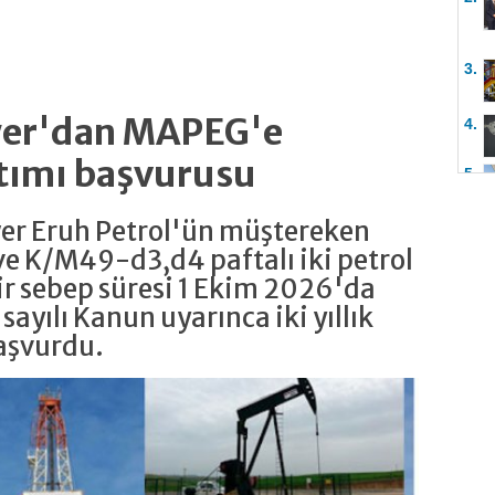
3.
ower'dan MAPEG'e
4.
tımı başvurusu
5.
wer Eruh Petrol'ün müştereken
e K/M49-d3,d4 paftalı iki petrol
r sebep süresi 1 Ekim 2026'da
 sayılı Kanun uyarınca iki yıllık
aşvurdu.