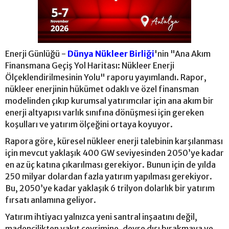
Enerji Günlüğü -
Dünya Nükleer Birliği
'nin "Ana Akım
Finansmana Geçiş Yol Haritası: Nükleer Enerji
Ölçeklendirilmesinin Yolu" raporu yayımlandı. Rapor,
nükleer enerjinin hükümet odaklı ve özel finansman
modelinden çıkıp kurumsal yatırımcılar için ana akım bir
enerji altyapısı varlık sınıfına dönüşmesi için gereken
koşulları ve yatırım ölçeğini ortaya koyuyor.
Rapora göre, küresel nükleer enerji talebinin karşılanması
için mevcut yaklaşık 400 GW seviyesinden 2050’ye kadar
en az üç katına çıkarılması gerekiyor. Bunun için de yılda
250 milyar dolardan fazla yatırım yapılması gerekiyor.
Bu, 2050’ye kadar yaklaşık 6 trilyon dolarlık bir yatırım
fırsatı anlamına geliyor.
Yatırım ihtiyacı yalnızca yeni santral inşaatını değil,
madencilikten yakıt çevrimine, devre dışı bırakmaya ve