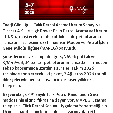
Enerji Günlüğü - Çalık Petrol Arama Üretim Sanayi ve
Ticaret A.Ş. ile High Power Eruh Petrol Arama ve Üretim
Ltd. Şti., müştereken sahip oldukları iki petrol arama
ruhsatının süresinin uzatılması için Maden ve Petrol İşleri
Genel Müdürlüğüne (MAPEG) başvurdu.
Şirketlerin ortak sahip olduğu K/N49-b paftalı ve
K/M49-d3,d4 paftalı petrol arama ruhsatlarının mücbir
sebep kapsamında uzatılmış süreleri 1 Ekim 2026
tarihinde sona erecek. İki şirket, 3 Ağustos 2026 tarihli
dilekçeleriyle her iki ruhsat için de ikişer yıllık ek süre
talep etti.
Başvurular, 6491 sayılı Türk Petrol Kanununun 6 ncı
maddesinin altıncı fıkrasına dayanıyor. MAPEG, uzatma
taleplerini Türk Petrol Kanunu Uygulama Yönetmeliğinin
14 üncü maddesinin birinci fıkrası uyarınca ilan etti.