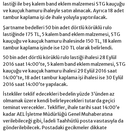
lastiği ile beş kalem band eklem malzemesi STG kauçuğu
ve kauçuk hamuru ihaleyle satın alınacak. Ayrıca 18 adet
tambur kaplama işi de ihale yoluyla yaptırılacak.
Şartname bedelleri 50 bin adet dörtlü körüklü rulo
lastiğinde 175 TL, 5 kalem band eklem malzemesi, STG
kauçuğu ve kauçuk hamuru ihalesinde 150 TL, 18 kalem
tambur kaplama işinde ise 120 TL olarak belirlendi.
50 bin adet dörtlü körüklü rulo lastiği ihalesi 28 Eylül
2016 saat 14:00’te, 5 kalem band eklem malzemesi, STG
kauçuğu ve kauçuk hamuru ihalesi 29 Eylül 2016 saat
14:00’te, 18 adet tambur kaplama işi ihalesi ise 30 Eylül
2016 saat 14:00’te yapılacak.
İstekliler teklif edecekleri bedelin yüzde 3’ünden az
olmamak üzere kendi belirleyecekleri tutarda geçici
teminat verecekler. Teklifler, ihale tarihi saat 14:00’e
kadar AEL İşletme Müdürlüğü Genel Muhaberatına
verilebileceği gibi, İadeli Taahhütlü posta vasıtasıyla da
gönderilebilecek. Postadaki gecikmeler dikkate