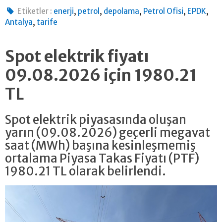
,
,
,
,
,
Etiketler :
enerji
petrol
depolama
Petrol Ofisi
EPDK
,
Antalya
tarife
Spot elektrik fiyatı
09.08.2026 için 1980.21
TL
Spot elektrik piyasasında oluşan
yarın (09.08.2026) geçerli megavat
saat (MWh) başına kesinleşmemiş
ortalama Piyasa Takas Fiyatı (PTF)
1980.21 TL olarak belirlendi.