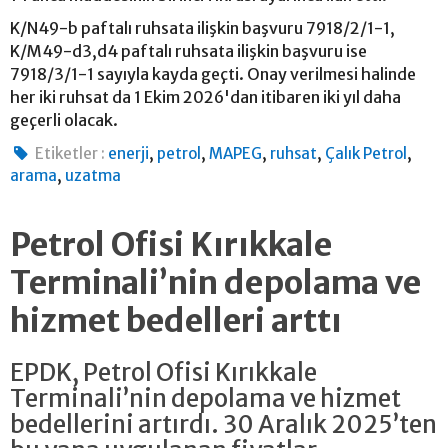
K/N49-b paftalı ruhsata ilişkin başvuru 7918/2/1-1,
K/M49-d3,d4 paftalı ruhsata ilişkin başvuru ise
7918/3/1-1 sayıyla kayda geçti. Onay verilmesi halinde
her iki ruhsat da 1 Ekim 2026'dan itibaren iki yıl daha
geçerli olacak.
,
,
,
,
,
Etiketler :
enerji
petrol
MAPEG
ruhsat
Çalık Petrol
,
arama
uzatma
Petrol Ofisi Kırıkkale
Terminali’nin depolama ve
hizmet bedelleri arttı
EPDK, Petrol Ofisi Kırıkkale
Terminali’nin depolama ve hizmet
bedellerini artırdı. 30 Aralık 2025’ten