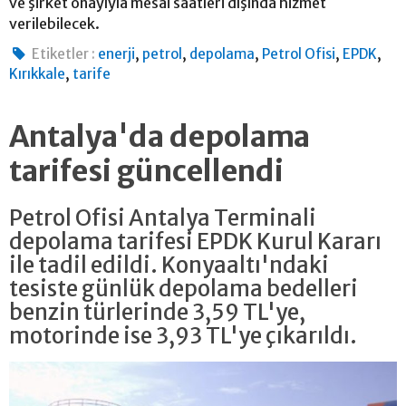
ve şirket onayıyla mesai saatleri dışında hizmet
verilebilecek.
,
,
,
,
,
Etiketler :
enerji
petrol
depolama
Petrol Ofisi
EPDK
,
Kırıkkale
tarife
Antalya'da depolama
tarifesi güncellendi
Petrol Ofisi Antalya Terminali
depolama tarifesi EPDK Kurul Kararı
ile tadil edildi. Konyaaltı'ndaki
tesiste günlük depolama bedelleri
benzin türlerinde 3,59 TL'ye,
motorinde ise 3,93 TL'ye çıkarıldı.