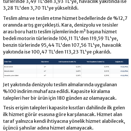
türlerinde 3,49 TL'den 3,93 TL'ye, havacılık yakıtında ise
3,28 TL'den 3,70 TL'ye yükseltildi.
Teslim alma ve teslim etme hizmet bedellerinde de %12,7
oranında artış gerçekleşti. Kara, denizyolu ve tesisler
arası boru hattı teslim işlemlerinde m³ başına hizmet
bedeli motorin türlerinde 106,11 TL'den 119,59 TL'ye,
benzin türlerinde 95,44 TL'den 107,56 TL'ye, havacılık
yakıtında ise 100,47 TL'den 113,23 TL'ye çıkarıldı.
Jet yakıtında denizyolu teslim almalarında uygulanan
%100 indirim muhafaza edildi. Kapasite kiralama
talepleri her bir ürün için 180 günden az olamayacak.
Tesis erişim talepleri kapasite kısıtları dahilinde ilk gelen
ilk hizmet görür esasına göre karşılanacak. Hizmet alan
taraf yalnızca kendi ihtiyacına yönelik hizmet alabilecek,
üçüncü şahıslar adına hizmet alamayacak.