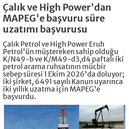
Çalık ve High Power'dan
MAPEG'e başvuru süre
uzatımı başvurusu
Çalık Petrol ve High Power Eruh
Petrol'ün müştereken sahip olduğu
K/N49-b ve K/M49-d3,d4 paftalı iki
petrol arama ruhsatının mücbir
sebep süresi 1 Ekim 2026'da doluyor;
iki şirket, 6491 sayılı Kanun uyarınca
iki yıllık uzatma için MAPEG'e
başvurdu.