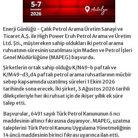
Enerji Günlüğü - Çalık Petrol Arama Üretim Sanayi ve
Ticaret A.Ş. ile High Power Eruh Petrol Arama ve Üretim
Ltd. Şti., müştereken sahip oldukları iki petrol arama
ruhsatının süresinin uzatılması için Maden ve Petrol İşleri
Genel Müdürlüğüne (MAPEG) başvurdu.
Şirketlerin ortak sahip olduğu K/N49-b paftalı ve
K/M49-d3,d4 paftalı petrol arama ruhsatlarının mücbir
sebep kapsamında uzatılmış süreleri 1 Ekim 2026
tarihinde sona erecek. İki şirket, 3 Ağustos 2026 tarihli
dilekçeleriyle her iki ruhsat için de ikişer yıllık ek süre
talep etti.
Başvurular, 6491 sayılı Türk Petrol Kanununun 6 ncı
maddesinin altıncı fıkrasına dayanıyor. MAPEG, uzatma
taleplerini Türk Petrol Kanunu Uygulama Yönetmeliğinin
14 üncü maddesinin birinci fıkrası uyarınca ilan etti.