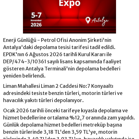
Enerji Günlüğü - Petrol Ofisi Anonim Şirketi'nin
Antalya'daki depolama tesisi tarifesi tadil edildi.
EPDK'nın 6 Ağustos 2026 tarihli Kurul Kararı ile
DEP/474-3/10361 sayılı lisans kapsamında faaliyet
gösteren Antalya Terminali'nin depolama bedelleri
yeniden belirlendi.
Liman Mahallesi Liman 2 Caddesi No:7 Konyaaltı
adresindeki tesiste benzin türleri, motorin türleri ve
havacılık yakıtı türleri depolanıyor.
Ocak 2026 tarihli önceki tarifeye kıyasla depolama ve
hizmet bedellerine ortalama %12,7 oranında zam yapıldı.
Günlük depolama hizmet bedelleri metreküp başına
benzin türlerinde 3,18 TL'den 3,59 TL'ye, motorin
türlerinde 3,49 TL'den 3,93 TL'ye, havacılık yakıtında ise