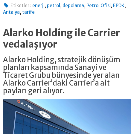
,
,
,
,
,
Etiketler :
enerji
petrol
depolama
Petrol Ofisi
EPDK
,
Antalya
tarife
Alarko Holding ile Carrier
vedalaşıyor
Alarko Holding, stratejik dönüşüm
planları kapsamında Sanayi ve
Ticaret Grubu bünyesinde yer alan
Alarko Carrier’daki Carrier’a ait
payları geri alıyor.