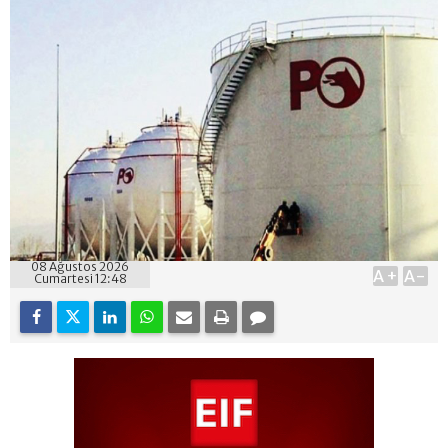
08 Ağustos 2026
A+
A-
Cumartesi 12:48