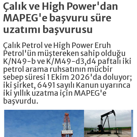
Çalık ve High Power'dan
MAPEG'e başvuru süre
uzatımı başvurusu
Çalık Petrol ve High Power Eruh
Petrol'ün müştereken sahip olduğu
K/N49-b ve K/M49-d3,d4 paftalı iki
petrol arama ruhsatının mücbir
sebep süresi 1 Ekim 2026'da doluyor;
iki şirket, 6491 sayılı Kanun uyarınca
iki yıllık uzatma için MAPEG'e
başvurdu.