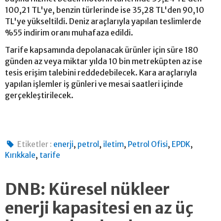
100,21 TL'ye, benzin türlerinde ise 35,28 TL'den 90,10
TL'ye yükseltildi. Deniz araçlarıyla yapılan teslimlerde
%55 indirim oranı muhafaza edildi.
Tarife kapsamında depolanacak ürünler için süre 180
günden az veya miktar yılda 10 bin metreküpten az ise
tesis erişim talebini reddedebilecek. Kara araçlarıyla
yapılan işlemler iş günleri ve mesai saatleri içinde
gerçekleştirilecek.
,
,
,
,
,
Etiketler :
enerji
petrol
iletim
Petrol Ofisi
EPDK
,
Kırıkkale
tarife
DNB: Küresel nükleer
enerji kapasitesi en az üç