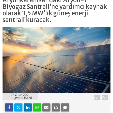
Afyonkarahisar’daki Afyon-1
Biyogaz Santrali’ne yardımcı kaynak
olarak 3,5 MW’lık güneş enerji
santrali kuracak.
28 Ocak 2021
A+
A-
Perşembe 10:26