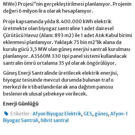
MWe) Projesi”nin gerçekleştirilmesi planlanıyor. Projenin
değeri 6 milyon lira olarak hesaplanıyor.
Proje kapsamında yılda 8.400.000 kWh elektrik
üretmekte olan biyogaz santraline 1 adet dairesel
Çürütücü Havuz (Alanı: 893 m2) ile 1 adet Atık Kabul birimi
eklenmesi planlanıyor. Yaklaşık 75 bin m2’lik alana da
kurulu gücü 3,5 MW olan güneş enerjisi santrali kurulması
planlanıyor. A3S60M 330 tipi panel sistemi kullanılacak
santralin ömrü ortalama 35 yıl olarak öngörülüyor.
Güneş Enerji Santralinde üretilecek elektrik enerjisi,
biyogaz tesisinde mevcut durumda bulunan trafo
merkezi ile irtibatlandırılarak ana dağıtım panosu
beslenerek ulusal şebekeye verilecek.
Enerji Günlüğü
,
,
,
Etiketler :
Afyon Biyogaz Elektrik
GES
güneş
Afyon-1
,
Biyogaz Santrali
hibrit santral