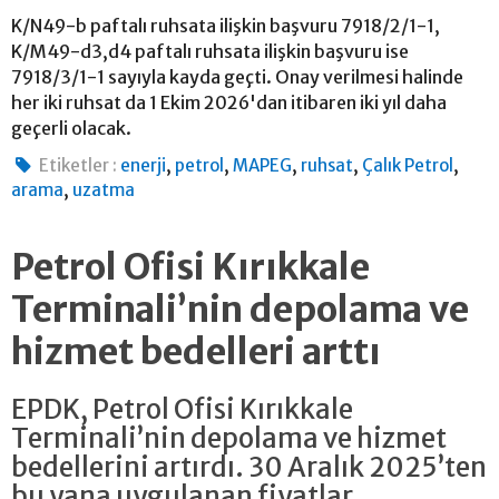
K/N49-b paftalı ruhsata ilişkin başvuru 7918/2/1-1,
K/M49-d3,d4 paftalı ruhsata ilişkin başvuru ise
7918/3/1-1 sayıyla kayda geçti. Onay verilmesi halinde
her iki ruhsat da 1 Ekim 2026'dan itibaren iki yıl daha
geçerli olacak.
,
,
,
,
,
Etiketler :
enerji
petrol
MAPEG
ruhsat
Çalık Petrol
,
arama
uzatma
Petrol Ofisi Kırıkkale
Terminali’nin depolama ve
hizmet bedelleri arttı
EPDK, Petrol Ofisi Kırıkkale
Terminali’nin depolama ve hizmet
bedellerini artırdı. 30 Aralık 2025’ten
bu yana uygulanan fiyatlar