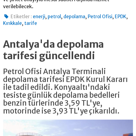
verilebilecek.
,
,
,
,
,
Etiketler :
enerji
petrol
depolama
Petrol Ofisi
EPDK
,
Kırıkkale
tarife
Antalya'da depolama
tarifesi güncellendi
Petrol Ofisi Antalya Terminali
depolama tarifesi EPDK Kurul Kararı
ile tadil edildi. Konyaaltı'ndaki
tesiste günlük depolama bedelleri
benzin türlerinde 3,59 TL'ye,
motorinde ise 3,93 TL'ye çıkarıldı.