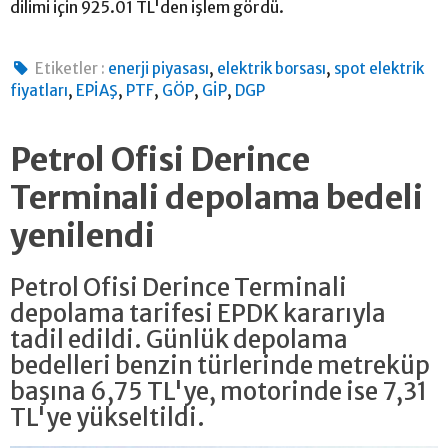
dilimi için 925.01 TL'den işlem gördü.
,
,
Etiketler :
enerji piyasası
elektrik borsası
spot elektrik
,
,
,
,
,
fiyatları
EPİAŞ
PTF
GÖP
GİP
DGP
Petrol Ofisi Derince
Terminali depolama bedeli
yenilendi
Petrol Ofisi Derince Terminali
depolama tarifesi EPDK kararıyla
tadil edildi. Günlük depolama
bedelleri benzin türlerinde metreküp
başına 6,75 TL'ye, motorinde ise 7,31
TL'ye yükseltildi.