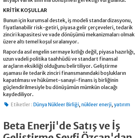
altyapı varlık sınıfına dönüşmesi gerektiği vurgulandı.
KRİTİK KOŞULLAR
Bunun için kurumsal destek, iş modeli standardizasyonu,
fiyatlanabilir risk-getiri, piyasa gelir çerçeveleri, tedarik
zinciri kapasitesi ve vade dönüşümü mekanizmaları olmak
üzere altı temel koşul sıralanıyor.
Raporda asıl engelin sermaye kıtlığı değil, piyasa hazırlığı,
uzun vadeli politika taahhüdü ve standart finansal
araçların eksikliği olduğunu belirtiliyor. Geliştirme
aşaması ile tedarik zinciri finansmanındaki boşlukların
kapatılması ve hükümet-sanayi-finans iş birliğinin
güçlendirilmesiyle bu dönüşümün mümkün olacağı
kaydediliyor.
,
,
Etiketler :
Dünya Nükleer Birliği
nükleer enerji
yatırım
Beta Enerji'de Satış ve İş
Geliştirme Seyfi Özcan'dan