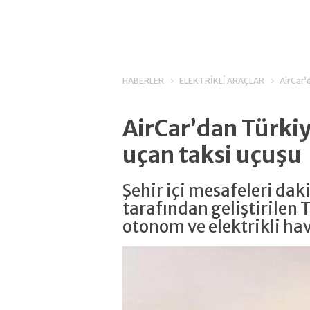
HABERLER
ELEKTRİKLİ ARAÇLAR
AirCar’d
AirCar’dan Türkiye
uçan taksi uçuşu
Şehir içi mesafeleri da
tarafından geliştirilen T
otonom ve elektrikli hava