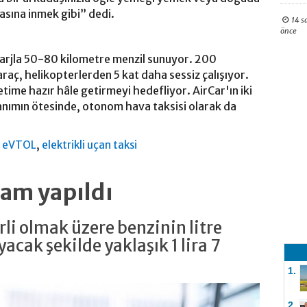
asına inmek gibi” dedi.
14 s
önce
k şarjla 50-80 kilometre menzil sunuyor. 200
raç, helikopterlerden 5 kat daha sessiz çalışıyor.
etime hazır hâle getirmeyi hedefliyor. AirCar'ın iki
ullanımın ötesinde, otonom hava taksisi olarak da
,
,
eVTOL
elektrikli uçan taksi
zam yapıldı
li olmak üzere benzinin litre
cak şekilde yaklaşık 1 lira 7
1.
2.