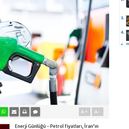
3.
4.
5.
A+
A-
Enerji Günlüğü - Petrol fiyatları, İran'ın