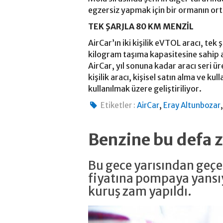
egzersiz yapmak için bir ormanın ort
TEK ŞARJLA 80 KM MENZİL
AirCar’ın iki kişilik eVTOL aracı, te
kilogram taşıma kapasitesine sahip a
AirCar, yıl sonuna kadar aracı seri ür
kişilik aracı, kişisel satın alma ve k
kullanılmak üzere geliştiriliyor.
,
Etiketler :
AirCar
Eray Altunbozar
Benzine bu defa 
Bu gece yarısından geçer
fiyatına pompaya yansıya
kuruş zam yapıldı.