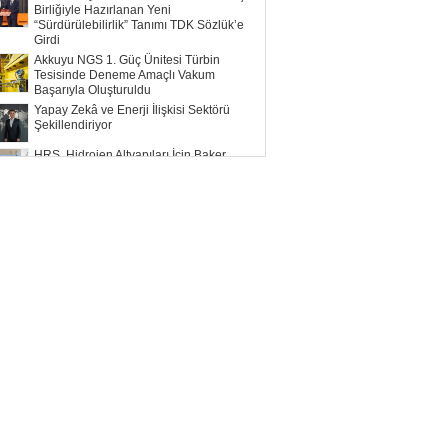
Birliğiyle Hazırlanan Yeni
“Sürdürülebilirlik” Tanımı TDK Sözlük’e
Girdi
Akkuyu NGS 1. Güç Ünitesi Türbin
Tesisinde Deneme Amaçlı Vakum
Başarıyla Oluşturuldu
Yapay Zekâ ve Enerji İlişkisi Sektörü
Şekillendiriyor
HRS, Hidrojen Altyapıları İçin Baker
Hughes ile Çalışacak