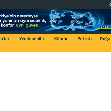
raçlar
Yenilenebilir
Kömür
Petrol
Doğa