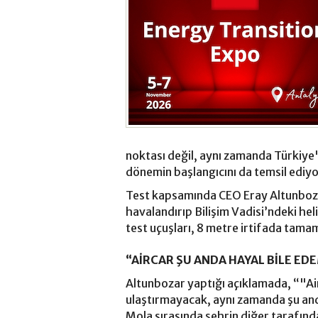
noktası değil, aynı zamanda Türkiye'n
dönemin başlangıcını da temsil ediyo
Test kapsamında CEO Eray Altunbozar
havalandırıp Bilişim Vadisi’ndeki hel
test uçuşları, 8 metre irtifada tama
“AİRCAR ŞU ANDA HAYAL BİLE E
Altunbozar yaptığı açıklamada, “"Air
ulaştırmayacak, aynı zamanda şu and
Mola sırasında şehrin diğer tarafın