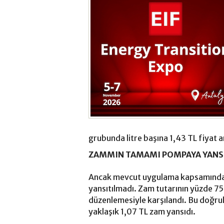
grubunda litre başına 1,43 TL fiyat ar
ZAMMIN TAMAMI POMPAYA YAN
Ancak mevcut uygulama kapsamında 
yansıtılmadı. Zam tutarının yüzde 7
düzenlemesiyle karşılandı. Bu doğrult
yaklaşık 1,07 TL zam yansıdı.