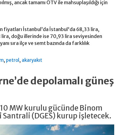
pılmış, ancak tamamı ÖTV ile mahsuplaşıldığı için
n fiyatları İstanbul’da İstanbul'da 68,33 lira,
lira, doğu illerinde ise 70,93 lira seviyesinden
yanı sıra ilçe ve semt bazında da farklılık
,
,
am
petrol
akaryakıt
irne’de depolamalı güneş
e 10 MW kurulu gücünde Binom
 Santrali (DGES) kurup işletecek.