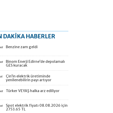
N DAKİKA HABERLER
Benzine zam geldi
aat
Binom Enerji Edirne’de depolamalı
aat
GES kuracak
Çin’in elektrik üretiminde
aat
yenilenebilirin payı artıyor
Türker VEYAŞ halka arz ediliyor
aat
Spot elektrik fiyatı 08.08.2026 için
aat
2753.65 TL