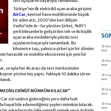
test uçuşlarını başarıyla tamamladı.
Türkiye'nin ilk elektrikli uçan araba girişimi
AirCar
, kentsel hava mobilitesinde büyük
bir adım attı. 2020'den beri Bilişim
Vadisi'nde Ar-Ge yürüten Şirket, %85'i
yerli bileşenlerle geliştirilen tek ve iki kişilik
SO
uçan araba modelleriyle pilotlu test
uçuşlarını başarıyla tamamladı. Bu
10 s
kilometre taşı, yalnızca şirket için bir dönüm
önce
in havacılık ve mobilite ekosistemi için yeni bir
r.
10 s
önce
, sırayla her iki aracı da test merkezinden
ikopter pistine iniş yaptı. Yaklaşık 10 dakika süren
11 s
mlandı.
önce
12 s
DEMEDİKLERİNİZİ MÜMKÜN KILACAK”
önce
Car sizi sadece gideceğiniz yere daha hızlı
13 s
a hayal bile edemediğimiz şeyleri mümkün kılacak.
önce
da bir arkadaşınızla öğle yemeği yemek veya doğada