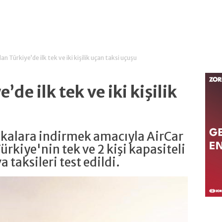
an Türkiye’de ilk tek ve iki kişilik uçan taksi uçuşu
’de ilk tek ve iki kişilik
kikalara indirmek amacıyla AirCar
ürkiye'nin tek ve 2 kişi kapasiteli
 taksileri test edildi.