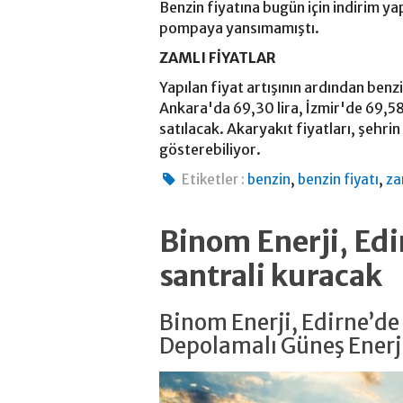
Benzin fiyatına bugün için indirim ya
pompaya yansımamıştı.
ZAMLI FİYATLAR
Yapılan fiyat artışının ardından benzi
Ankara'da 69,30 lira, İzmir'de 69,58 
satılacak. Akaryakıt fiyatları, şehrin 
gösterebiliyor.
,
,
Etiketler :
benzin
benzin fiyatı
z
Binom Enerji, Ed
santrali kuracak
Binom Enerji, Edirne’d
Depolamalı Güneş Enerji