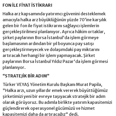
FON İLE FİYAT İSTİKRARI
Halka arz kapsamında yatırımcı güvenini desteklemek
amacıyla halka arz büyüklüğünün yüzde 70’ine karşılık
gelen bir fon ile fiyat istikrarını sağlayıcı işlemlerin
gerçekleştirilmesi planlanıyor. Ayrıca hâkim ortaklar,
şirket paylarının Borsa İstanbul'da işlem görmeye
başlamasının ardından bir yıl boyunca pay satışı
gerçekleştirmeyecek ve dolaşımdaki pay miktarını
artıracak herhangi bir işlem yapmayacak. Şirket
paylarının Borsa İstanbul Yıldız Pazar'da işlem görmesi
planlanıyor.
“STRATEJİK BİR ADIM”
Türker VEYAŞ Yönetim Kurulu Başkanı Murat Papila,
"Halka arzı, uzun yıllardır emek vererek büyüttüğümüz
şirketimizi yeni bir evreye taşıyacak stratejik bir adım
olarak görüyoruz. Bu adımla birlikte yatırım kapasitemizi
güçlendirerek operasyonel gücümüzü ve hizmet
kapasitemizi daha da artıracağız" dedi.