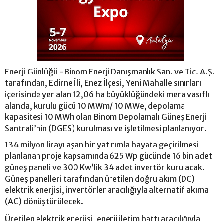
Enerji Günlüğü -Binom Enerji Danışmanlık San. ve Tic. A.Ş.
tarafından, Edirne İli, Enez İlçesi, Yeni Mahalle sınırları
içerisinde yer alan 12,06 ha büyüklüğündeki mera vasıflı
alanda, kurulu gücü 10 MWm/ 10 MWe, depolama
kapasitesi 10 MWh olan Binom Depolamalı Güneş Enerji
Santrali’nin (DGES) kurulması ve işletilmesi planlanıyor.
134 milyon lirayı aşan bir yatırımla hayata geçirilmesi
planlanan proje kapsamında 625 Wp gücünde 16 bin adet
güneş paneli ve 300 Kw’lik 34 adet invertör kurulacak.
Güneş panelleri tarafından üretilen doğru akım (DC)
elektrik enerjisi, invertörler aracılığıyla alternatif akıma
(AC) dönüştürülecek.
Üretilen elektrik enerjisi, enerji iletim hattı aracılığıyla