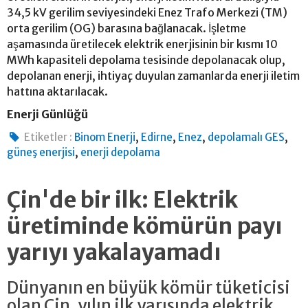
34,5 kV gerilim seviyesindeki Enez Trafo Merkezi (TM)
orta gerilim (OG) barasına bağlanacak. İşletme
aşamasında üretilecek elektrik enerjisinin bir kısmı 10
MWh kapasiteli depolama tesisinde depolanacak olup,
depolanan enerji, ihtiyaç duyulan zamanlarda enerji iletim
hattına aktarılacak.
Enerji Günlüğü
,
,
,
,
Etiketler :
Binom Enerji
Edirne
Enez
depolamalı GES
,
güneş enerjisi
enerji depolama
Çin'de bir ilk: Elektrik
üretiminde kömürün payı
yarıyı yakalayamadı
Dünyanın en büyük kömür tüketicisi
olan Çin, yılın ilk yarısında elektrik