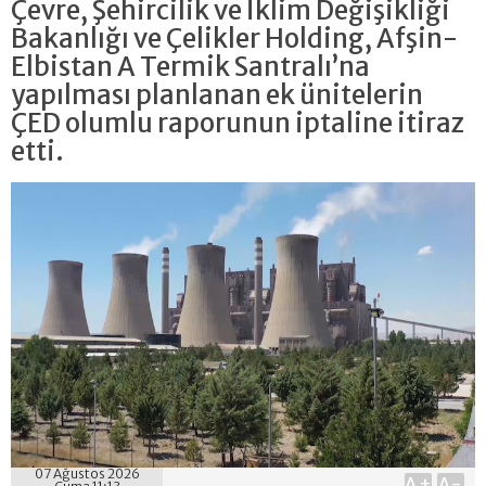
Çevre, Şehircilik ve İklim Değişikliği
Bakanlığı ve Çelikler Holding, Afşin-
Elbistan A Termik Santralı’na
yapılması planlanan ek ünitelerin
ÇED olumlu raporunun iptaline itiraz
etti.
07 Ağustos 2026
A+
A-