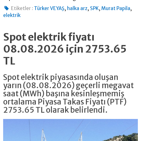
,
,
,
,
Etiketler :
Türker VEYAŞ
halka arz
SPK
Murat Papila
elektrik
Spot elektrik fiyatı
08.08.2026 için 2753.65
TL
Spot elektrik piyasasında oluşan
yarın (08.08.2026) geçerli megavat
saat (MWh) başına kesinleşmemiş
ortalama Piyasa Takas Fiyatı (PTF)
2753.65 TL olarak belirlendi.