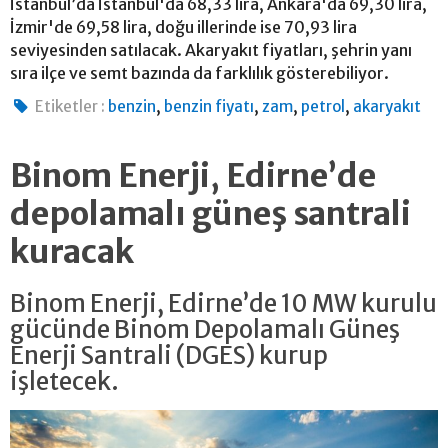
İstanbul’da İstanbul'da 68,33 lira, Ankara'da 69,30 lira,
İzmir'de 69,58 lira, doğu illerinde ise 70,93 lira
seviyesinden satılacak. Akaryakıt fiyatları, şehrin yanı
sıra ilçe ve semt bazında da farklılık gösterebiliyor.
,
,
,
,
Etiketler :
benzin
benzin fiyatı
zam
petrol
akaryakıt
Binom Enerji, Edirne’de
depolamalı güneş santrali
kuracak
Binom Enerji, Edirne’de 10 MW kurulu
gücünde Binom Depolamalı Güneş
Enerji Santrali (DGES) kurup
işletecek.