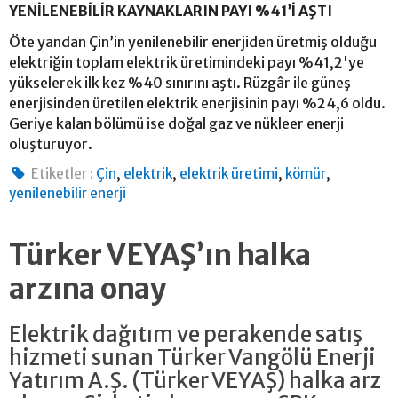
YENİLENEBİLİR KAYNAKLARIN PAYI %41’İ AŞTI
Öte yandan Çin’in yenilenebilir enerjiden üretmiş olduğu
elektriğin toplam elektrik üretimindeki payı %41,2'ye
yükselerek ilk kez %40 sınırını aştı. Rüzgâr ile güneş
enerjisinden üretilen elektrik enerjisinin payı %24,6 oldu.
Geriye kalan bölümü ise doğal gaz ve nükleer enerji
oluşturuyor.
,
,
,
,
Etiketler :
Çin
elektrik
elektrik üretimi
kömür
yenilenebilir enerji
Türker VEYAŞ’ın halka
arzına onay
Elektrik dağıtım ve perakende satış
hizmeti sunan Türker Vangölü Enerji
Yatırım A.Ş. (Türker VEYAŞ) halka arz