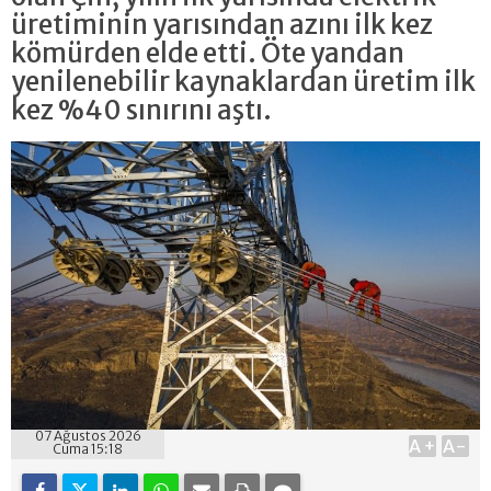
üretiminin yarısından azını ilk kez
kömürden elde etti. Öte yandan
yenilenebilir kaynaklardan üretim ilk
kez %40 sınırını aştı.
07 Ağustos 2026
A+
A-
Cuma 15:18