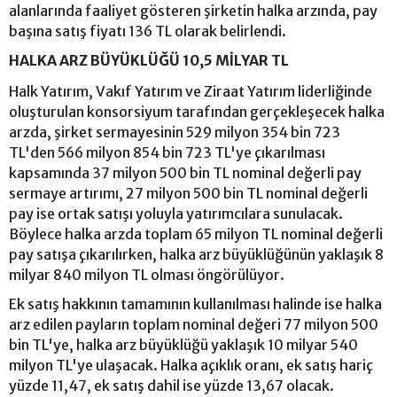
alanlarında faaliyet gösteren şirketin halka arzında, pay
başına satış fiyatı 136 TL olarak belirlendi.
HALKA ARZ BÜYÜKLÜĞÜ 10,5 MİLYAR TL
Halk Yatırım, Vakıf Yatırım ve Ziraat Yatırım liderliğinde
oluşturulan konsorsiyum tarafından gerçekleşecek halka
arzda, şirket sermayesinin 529 milyon 354 bin 723
TL'den 566 milyon 854 bin 723 TL'ye çıkarılması
kapsamında 37 milyon 500 bin TL nominal değerli pay
sermaye artırımı, 27 milyon 500 bin TL nominal değerli
pay ise ortak satışı yoluyla yatırımcılara sunulacak.
Böylece halka arzda toplam 65 milyon TL nominal değerli
pay satışa çıkarılırken, halka arz büyüklüğünün yaklaşık 8
milyar 840 milyon TL olması öngörülüyor.
Ek satış hakkının tamamının kullanılması halinde ise halka
arz edilen payların toplam nominal değeri 77 milyon 500
bin TL'ye, halka arz büyüklüğü yaklaşık 10 milyar 540
milyon TL'ye ulaşacak. Halka açıklık oranı, ek satış hariç
yüzde 11,47, ek satış dahil ise yüzde 13,67 olacak.