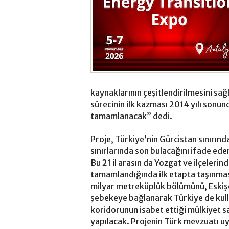
kaynaklarının çeşitlendirilmesini sağ
sürecinin ilk kazması 2014 yılı sonu
tamamlanacak” dedi.
Proje, Türkiye’nin Gürcistan sınırın
sınırlarında son bulacağını ifade ede
Bu 21 il arasın da Yozgat ve ilçeler
tamamlandığında ilk etapta taşınmas
milyar metreküplük bölümünü, Eskişe
şebekeye bağlanarak Türkiye de kull
koridorunun isabet ettiği mülkiyet sa
yapılacak. Projenin Türk mevzuatı uya