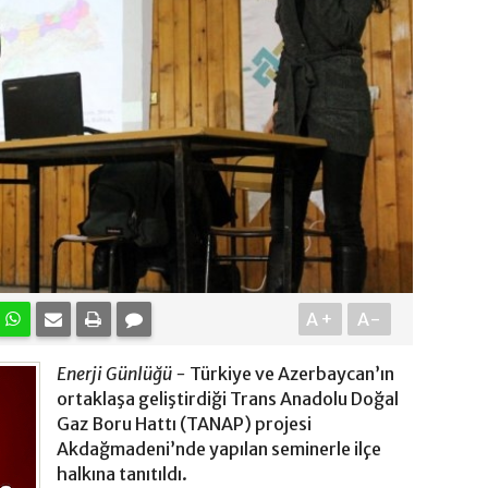
A+
A-
Enerji Günlüğü -
Türkiye ve Azerbaycan’ın
ortaklaşa geliştirdiği Trans Anadolu Doğal
Gaz Boru Hattı (TANAP) projesi
Akdağmadeni’nde yapılan seminerle ilçe
halkına tanıtıldı.