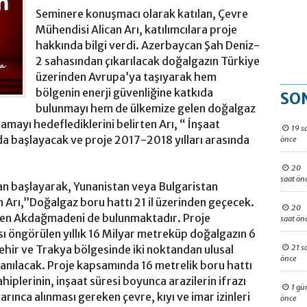
Seminere konuşmacı olarak katılan, Çevre
Mühendisi Alican Arı, katılımcılara proje
hakkında bilgi verdi. Azerbaycan Şah Deniz-
2 sahasından çıkarılacak doğalgazın Türkiye
üzerinden Avrupa’ya taşıyarak hem
bölgenin enerji güvenliğine katkıda
SO
bulunmayı hem de ülkemize gelen doğalgaz
lamayı hedeflediklerini belirten Arı, “ İnşaat
19 s
nda başlayacak ve proje 2017-2018 yılları arasında
önce
20
saat ön
dan başlayarak, Yunanistan veya Bulgaristan
n Arı,”Doğalgaz boru hattı 21 il üzerinden geçecek.
20
inden Akdağmadeni de bulunmaktadır. Proje
saat ön
ı öngörülen yıllık 16 Milyar metreküp doğalgazın 6
21 s
hir ve Trakya bölgesinde iki noktandan ulusal
önce
anılacak. Proje kapsamında 16 metrelik boru hattı
hiplerinin, inşaat süresi boyunca arazilerin ifrazı
1 gü
rınca alınması gereken çevre, kıyı ve imar izinleri
önce