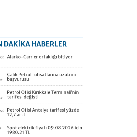
N DAKİKA HABERLER
Alarko-Carrier ortaklığı bitiyor
aat
Çalık Petrol ruhsatlarına uzatma
başvurusu
ce
Petrol Ofisi Kırıkkale Terminali’nin
tarifesi değişti
ce
Petrol Ofisi Antalya tarifesi yüzde
aat
12,7 arttı
Spot elektrik fiyatı 09.08.2026 için
n
1980.21 TL