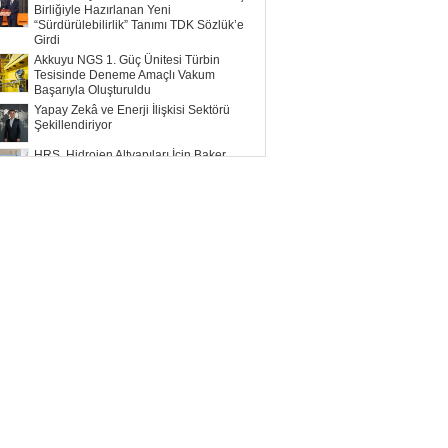
Birliğiyle Hazırlanan Yeni
“Sürdürülebilirlik” Tanımı TDK Sözlük’e
Girdi
Akkuyu NGS 1. Güç Ünitesi Türbin
Tesisinde Deneme Amaçlı Vakum
Başarıyla Oluşturuldu
Yapay Zekâ ve Enerji İlişkisi Sektörü
Şekillendiriyor
HRS, Hidrojen Altyapıları İçin Baker
Hughes ile Çalışacak