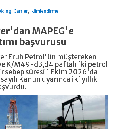
,
,
olding
Carrier
iklimlendirme
ower'dan MAPEG'e
tımı başvurusu
wer Eruh Petrol'ün müştereken
e K/M49-d3,d4 paftalı iki petrol
r sebep süresi 1 Ekim 2026'da
 sayılı Kanun uyarınca iki yıllık
aşvurdu.