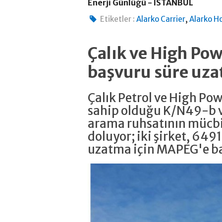
Enerji Günlüğü - İSTANBUL
,
Etiketler :
Alarko Carrier
Alarko H
Çalık ve High P
başvuru süre uza
Çalık Petrol ve High Po
sahip olduğu K/N49-b v
arama ruhsatının mücbi
doluyor; iki şirket, 6491
uzatma için MAPEG'e b