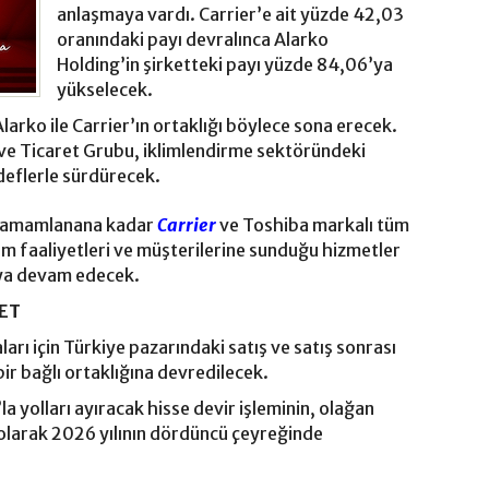
anlaşmaya vardı. Carrier’e ait yüzde 42,03
oranındaki payı devralınca Alarko
Holding’in şirketteki payı yüzde 84,06’ya
yükselecek.
larko ile Carrier’ın ortaklığı böylece sona erecek.
ve Ticaret Grubu, iklimlendirme sektöründeki
edeflerle sürdürecek.
i tamamlanana kadar
Carrier
ve Toshiba markalı tüm
im faaliyetleri ve müşterilerine sunduğu hizmetler
aya devam edecek.
NET
arı için Türkiye pazarındaki satış ve satış sonrası
bir bağlı ortaklığına devredilecek.
la yolları ayıracak hisse devir işleminin, olağan
ı olarak 2026 yılının dördüncü çeyreğinde