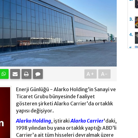
3.
4.
5.
A+
A-
Enerji Günlüğü - Alarko Holding’in Sanayi ve
Ticaret Grubu bünyesinde faaliyet
gösteren şirketi Alarko Carrier’da ortaklık
yapısı değişiyor.
Alarko Holding
, iştiraki
Alarko Carrier
'daki,
1998 yılından bu yana ortaklık yaptığı ABD’li
Carrier’a ait tüm hisseleri devralmak üzere