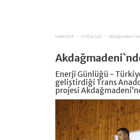
HABERLER
DOĞALGAZ
Akdağmadeni`nde
Akdağmadeni`nd
Enerji Günlüğü - Türkiy
geliştirdiği Trans Anad
projesi Akdağmadeni’nd