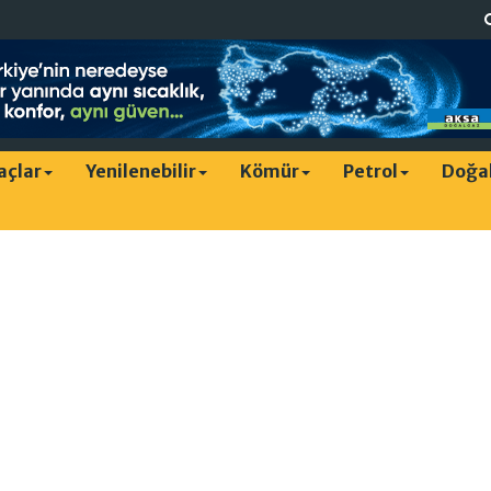
raçlar
Yenilenebilir
Kömür
Petrol
Doğa