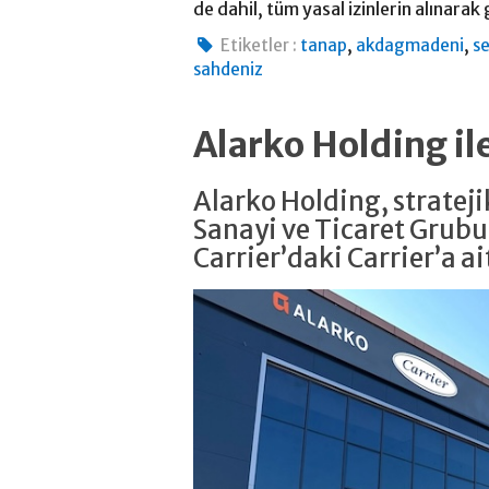
de dahil, tüm yasal izinlerin alınarak
,
,
Etiketler :
tanap
akdagmadeni
s
sahdeniz
Alarko Holding il
Alarko Holding, strate
Sanayi ve Ticaret Grubu
Carrier’daki Carrier’a ait