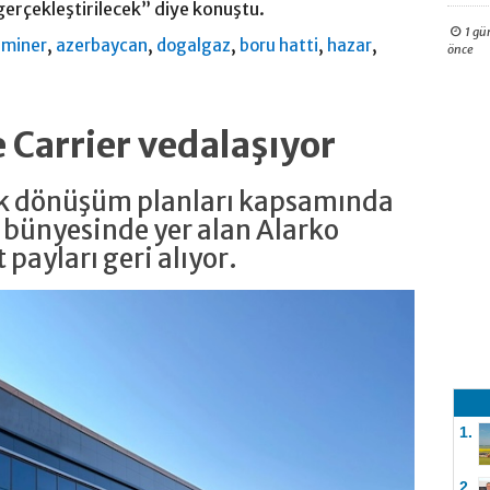
 gerçekleştirilecek” diye konuştu.
1 gü
,
,
,
,
,
eminer
azerbaycan
dogalgaz
boru hatti
hazar
önce
e Carrier vedalaşıyor
jik dönüşüm planları kapsamında
 bünyesinde yer alan Alarko
 payları geri alıyor.
1.
2.