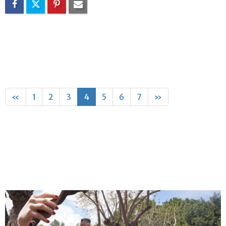
«
1
2
3
4
5
6
7
»