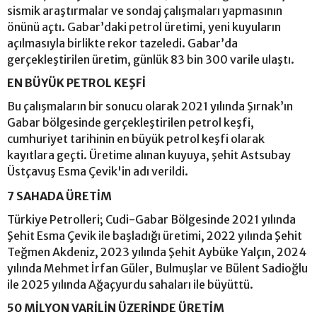
sismik araştırmalar ve sondaj çalışmaları yapmasının
önünü açtı. Gabar’daki petrol üretimi, yeni kuyuların
açılmasıyla birlikte rekor tazeledi. Gabar’da
gerçekleştirilen üretim, günlük 83 bin 300 varile ulaştı.
EN BÜYÜK PETROL KEŞFİ
Bu çalışmaların bir sonucu olarak 2021 yılında Şırnak’ın
Gabar bölgesinde gerçekleştirilen petrol keşfi,
cumhuriyet tarihinin en büyük petrol keşfi olarak
kayıtlara geçti. Üretime alınan kuyuya, şehit Astsubay
Üstçavuş Esma Çevik'in adı verildi.
7 SAHADA ÜRETİM
Türkiye Petrolleri; Cudi-Gabar Bölgesinde 2021 yılında
Şehit Esma Çevik ile başladığı üretimi, 2022 yılında Şehit
Teğmen Akdeniz, 2023 yılında Şehit Aybüke Yalçın, 2024
yılında Mehmet İrfan Güler, Bulmuşlar ve Bülent Sadioğlu
ile 2025 yılında Ağaçyurdu sahaları ile büyüttü.
50 MİLYON VARİLİN ÜZERİNDE ÜRETİM