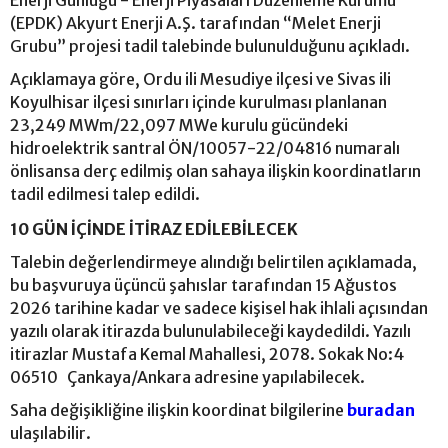
(EPDK) Akyurt Enerji A.Ş. tarafından “Melet Enerji
Grubu” projesi tadil talebinde bulunulduğunu açıkladı.
Açıklamaya göre, Ordu ili Mesudiye ilçesi ve Sivas ili
Koyulhisar ilçesi sınırları içinde kurulması planlanan
23,249 MWm/22,097 MWe kurulu gücündeki
hidroelektrik santral ÖN/10057-22/04816 numaralı
önlisansa derç edilmiş olan sahaya ilişkin koordinatların
tadil edilmesi talep edildi.
10 GÜN İÇİNDE İTİRAZ EDİLEBİLECEK
Talebin değerlendirmeye alındığı belirtilen açıklamada,
bu başvuruya üçüncü şahıslar tarafından 15 Ağustos
2026 tarihine kadar ve sadece kişisel hak ihlali açısından
yazılı olarak itirazda bulunulabileceği kaydedildi. Yazılı
itirazlar Mustafa Kemal Mahallesi, 2078. Sokak No:4
06510 Çankaya/Ankara adresine yapılabilecek.
Saha değişikliğine ilişkin koordinat bilgilerine
buradan
ulaşılabilir.