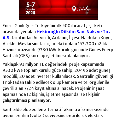
Enerji Günlüğü - Türkiye’nin ilk 500 ihracatçı şirketi
arasında yer alan
Hekimoğlu Döküm San. Nak. ve Tic.
A.Ş.
tarafından Artvin İli, Ardanuç İlçesi, Naldöken Köyü,
Arekler Mevkii sınırları içindeki toplam 153.300 m2’lik
Hazine arazisinde 9330 kWe kurulu gücünde Güneş Enerji
Santrali (GES) kurulup işletilmesi planlanıyor.
Yaklaşık 93 milyon TL değerindeki proje kapsamında
9330 kWe toplam kurulu güce sahip, 20496 adet güneş
modülü, 20 adet inverter kullanılacak. Santralin güvenliği
1 noktadan takip edilecek olup kamera ve tel örgüler ile
çevrili alan 7/24 kayıt altına alınacak. Projenin inşaat
aşamasında 12 kişinin, işletme aşasında ise 1 kişinin
çalıştırılması planlanıyor.
Santralde elde edilen alternatif akım trafo merkezinde
uygun gerilim (voltaj) seviyesine getirilerek elektrik