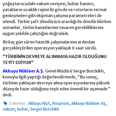
yoğuşturucudaki vakum seviyesi, buhar basıncı,
yatakların sıcaklık rejimi ile gövde ve rotorların termal
genleşmeleri gibi ekipman çalışma parametreleri de
izlendi. Türbin şaft döndürücü aracılığı ile döndürülürken
uzmanlar, türbin kanatlarının tasarım gerekliliklerine
uygun şekilde çalıştığını doğruladı.
Birkaç gün süren hazırlık çalışmalarının ardından
gerçekleştirilen operasyon yaklaşık 6 saat sürdü.
“TÜRBİNİN DEVREYE ALINMAYA HAZIR OLDUĞUNU
TEYİT EDİYOR”
Akkuyu Nükleer A.Ş.
Genel Müdürü Sergei Butckikh,
konuyla ilgili yaptığı değerlendirmede, “Bu sonuç,
türbinin yaklaşan devreye alma operasyonlarına yüksek
düzeyde hazır olduğunu teyit eden önemli bir aşamadır”
dedi.
,
,
,
Etiketler :
Akkuyu NGS
Rosatom
Akkuyu Nükleer AŞ
,
,
vakum
buhar
Sergei Butckikh