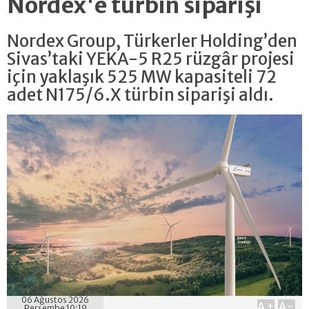
Nordex'e türbin siparişi
Nordex Group, Türkerler Holding’den
Sivas’taki YEKA-5 R25 rüzgâr projesi
için yaklaşık 525 MW kapasiteli 72
adet N175/6.X türbin siparişi aldı.
06 Ağustos 2026
A+
A-
Perşembe 10:19