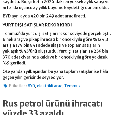
kaydetti. Bu, şirketin 2026’daki en yüksek aylık satışı ve
art arda üçüncü ay yıllık büyüme kaydettiği dönem oldu.
BYD aynı ayda 420 bin 249 adet araç üretti.
YURT DIŞI SATIŞLAR REKOR KIRDI
Temmuz’da yurt dışı satışları rekor seviyede gerçekleşti.
Binek araç ve pikap ihracatı bir önceki yıla göre %124,3
artışla 179 bin 841 adede ulaştı ve toplam satışların
yaklaşık %43’ünü oluşturdu. Yurt içi satışlar ise 239 bin
370 adet civarında kaldı ve bir önceki yıla göre yaklaşık
%9 geriledi.
Öte yandan yılbaşından bu yana toplam satışlar ise hâlâ
geçen yılın gerisinde seyrediyor.
,
,
Etiketler :
BYD
elektrikli araç
Temmuz
Rus petrol ürünü ihracatı
yüzde 33 azaldı