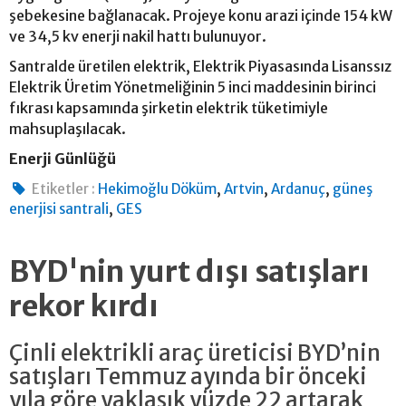
şebekesine bağlanacak. Projeye konu arazi içinde 154 kW
ve 34,5 kv enerji nakil hattı bulunuyor.
Santralde üretilen elektrik, Elektrik Piyasasında Lisanssız
Elektrik Üretim Yönetmeliğinin 5 inci maddesinin birinci
fıkrası kapsamında şirketin elektrik tüketimiyle
mahsuplaşılacak.
Enerji Günlüğü
,
,
,
Etiketler :
Hekimoğlu Döküm
Artvin
Ardanuç
güneş
,
enerjisi santrali
GES
BYD'nin yurt dışı satışları
rekor kırdı
Çinli elektrikli araç üreticisi BYD’nin
satışları Temmuz ayında bir önceki
yıla göre yaklaşık yüzde 22 artarak