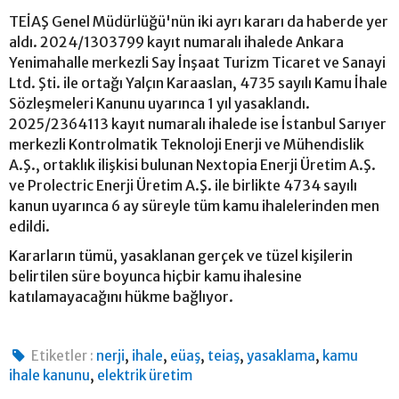
TEİAŞ Genel Müdürlüğü'nün iki ayrı kararı da haberde yer
aldı. 2024/1303799 kayıt numaralı ihalede Ankara
Yenimahalle merkezli Say İnşaat Turizm Ticaret ve Sanayi
Ltd. Şti. ile ortağı Yalçın Karaaslan, 4735 sayılı Kamu İhale
Sözleşmeleri Kanunu uyarınca 1 yıl yasaklandı.
2025/2364113 kayıt numaralı ihalede ise İstanbul Sarıyer
merkezli Kontrolmatik Teknoloji Enerji ve Mühendislik
A.Ş., ortaklık ilişkisi bulunan Nextopia Enerji Üretim A.Ş.
ve Prolectric Enerji Üretim A.Ş. ile birlikte 4734 sayılı
kanun uyarınca 6 ay süreyle tüm kamu ihalelerinden men
edildi.
Kararların tümü, yasaklanan gerçek ve tüzel kişilerin
belirtilen süre boyunca hiçbir kamu ihalesine
katılamayacağını hükme bağlıyor.
,
,
,
,
,
Etiketler :
nerji
ihale
eüaş
teiaş
yasaklama
kamu
,
ihale kanunu
elektrik üretim