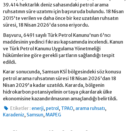
39.414 hektarlık deniz sahasındaki petrol arama
ruhsatının süre uzatımı için başvuruda bulundu. 18 Nisan
2015'te verilen ve daha önce bir kez uzatılan ruhsatın
süresi, 18 Nisan 2026'da sona eriyordu.
Başvuru, 6491 sayılı Türk Petrol Kanunu'nun 6'ncı
maddesinin yedinci fıkrası kapsamında incelendi. Kanun
ve Türk Petrol Kanunu Uygulama Yönetmeliği
hükümlerine göre gerekli şartların sağlandığı tespit
edildi.
Karar sonucunda, Samsun KSİ bölgesindeki söz konusu
petrol arama ruhsatının süresi 18 Nisan 2026'dan 18
Nisan 2029'a kadar uzatıldı. Kararda, bölgenin
hidrokarbon potansiyelinin ortaya çıkarılarak ülke
ekonomisine kazandırılmasının amaçlandığı belirtildi.
,
,
,
,
Etiketler :
enerji
petrol
TPAO
arama ruhsatı
,
,
Karadeniz
Samsun
MAPEG