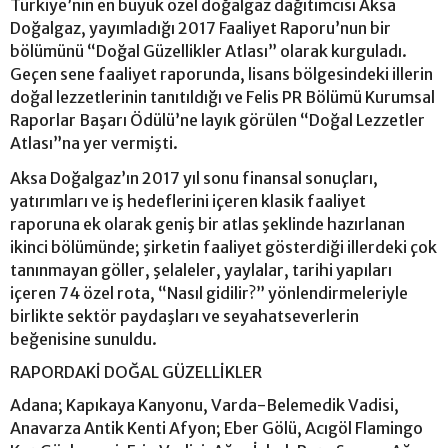
Türkiye’nin en büyük özel doğalgaz dağıtımcısı Aksa
Doğalgaz, yayımladığı 2017 Faaliyet Raporu’nun bir
bölümünü “Doğal Güzellikler Atlası” olarak kurguladı.
Geçen sene faaliyet raporunda, lisans bölgesindeki illerin
doğal lezzetlerinin tanıtıldığı ve Felis PR Bölümü Kurumsal
Raporlar Başarı Ödülü’ne layık görülen “Doğal Lezzetler
Atlası”na yer vermişti.
Aksa Doğalgaz’ın 2017 yıl sonu finansal sonuçları,
yatırımları ve iş hedeflerini içeren klasik faaliyet
raporuna ek olarak geniş bir atlas şeklinde hazırlanan
ikinci bölümünde; şirketin faaliyet gösterdiği illerdeki çok
tanınmayan göller, şelaleler, yaylalar, tarihi yapıları
içeren 74 özel rota, “Nasıl gidilir?” yönlendirmeleriyle
birlikte sektör paydaşları ve seyahatseverlerin
beğenisine sunuldu.
RAPORDAKİ DOĞAL GÜZELLİKLER
Adana; Kapıkaya Kanyonu, Varda-Belemedik Vadisi,
Anavarza Antik Kenti Afyon; Eber Gölü, Acıgöl Flamingo