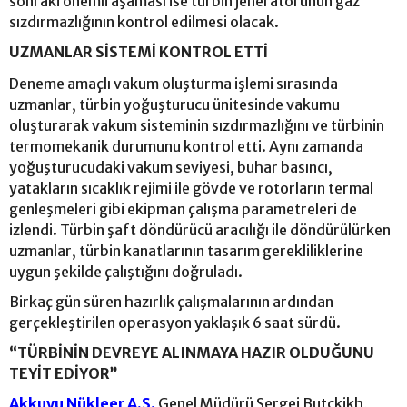
sonraki önemli aşaması ise türbin jeneratörünün gaz
sızdırmazlığının kontrol edilmesi olacak.
UZMANLAR SİSTEMİ KONTROL ETTİ
Deneme amaçlı vakum oluşturma işlemi sırasında
uzmanlar, türbin yoğuşturucu ünitesinde vakumu
oluşturarak vakum sisteminin sızdırmazlığını ve türbinin
termomekanik durumunu kontrol etti. Aynı zamanda
yoğuşturucudaki vakum seviyesi, buhar basıncı,
yatakların sıcaklık rejimi ile gövde ve rotorların termal
genleşmeleri gibi ekipman çalışma parametreleri de
izlendi. Türbin şaft döndürücü aracılığı ile döndürülürken
uzmanlar, türbin kanatlarının tasarım gerekliliklerine
uygun şekilde çalıştığını doğruladı.
Birkaç gün süren hazırlık çalışmalarının ardından
gerçekleştirilen operasyon yaklaşık 6 saat sürdü.
“TÜRBİNİN DEVREYE ALINMAYA HAZIR OLDUĞUNU
TEYİT EDİYOR”
Akkuyu Nükleer A.Ş.
Genel Müdürü Sergei Butckikh,