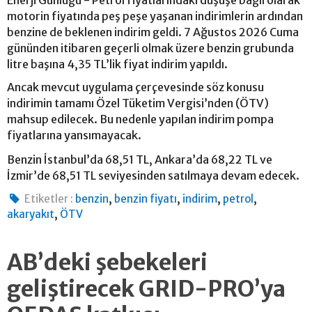
motorin fiyatında peş peşe yaşanan indirimlerin ardından
benzine de beklenen indirim geldi. 7 Ağustos 2026 Cuma
gününden itibaren geçerli olmak üzere benzin grubunda
litre başına 4,35 TL’lik fiyat indirim yapıldı.
Ancak mevcut uygulama çerçevesinde söz konusu
indirimin tamamı Özel Tüketim Vergisi’nden (ÖTV)
mahsup edilecek. Bu nedenle yapılan indirim pompa
fiyatlarına yansımayacak.
Benzin İstanbul’da 68,51 TL, Ankara’da 68,22 TL ve
İzmir’de 68,51 TL seviyesinden satılmaya devam edecek.
,
,
,
,
Etiketler :
benzin
benzin fiyatı
indirim
petrol
,
akaryakıt
ÖTV
AB’deki şebekeleri
geliştirecek GRID-PRO’ya