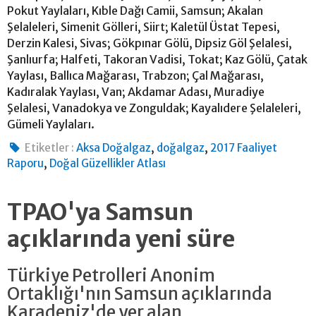
Pokut Yaylaları, Kıble Dağı Camii, Samsun; Akalan
Şelaleleri, Simenit Gölleri, Siirt; Kaletül Üstat Tepesi,
Derzin Kalesi, Sivas; Gökpınar Gölü, Dipsiz Göl Şelalesi,
Şanlıurfa; Halfeti, Takoran Vadisi, Tokat; Kaz Gölü, Çatak
Yaylası, Ballıca Mağarası, Trabzon; Çal Mağarası,
Kadıralak Yaylası, Van; Akdamar Adası, Muradiye
Şelalesi, Vanadokya ve Zonguldak; Kayalıdere Şelaleleri,
Gümeli Yaylaları.
,
,
Etiketler :
Aksa Doğalgaz
doğalgaz
2017 Faaliyet
,
Raporu
Doğal Güzellikler Atlası
TPAO'ya Samsun
açıklarında yeni süre
Türkiye Petrolleri Anonim
Ortaklığı'nın Samsun açıklarında
Karadeniz'de yer alan