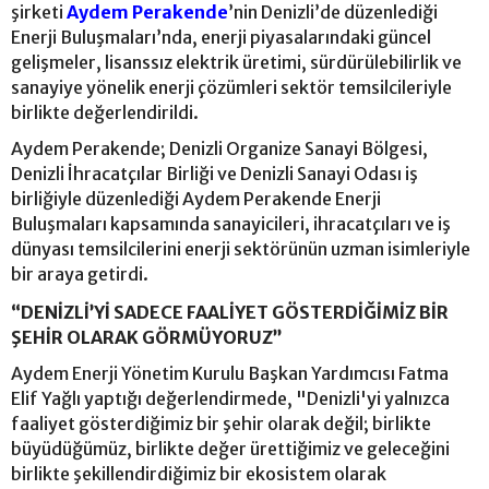
şirketi
Aydem Perakende
’nin Denizli’de düzenlediği
Enerji Buluşmaları’nda, enerji piyasalarındaki güncel
gelişmeler, lisanssız elektrik üretimi, sürdürülebilirlik ve
sanayiye yönelik enerji çözümleri sektör temsilcileriyle
birlikte değerlendirildi.
Aydem Perakende; Denizli Organize Sanayi Bölgesi,
Denizli İhracatçılar Birliği ve Denizli Sanayi Odası iş
birliğiyle düzenlediği Aydem Perakende Enerji
Buluşmaları kapsamında sanayicileri, ihracatçıları ve iş
dünyası temsilcilerini enerji sektörünün uzman isimleriyle
bir araya getirdi.
“DENİZLİ’Yİ SADECE FAALİYET GÖSTERDİĞİMİZ BİR
ŞEHİR OLARAK GÖRMÜYORUZ”
Aydem Enerji Yönetim Kurulu Başkan Yardımcısı Fatma
Elif Yağlı yaptığı değerlendirmede, "Denizli'yi yalnızca
faaliyet gösterdiğimiz bir şehir olarak değil; birlikte
büyüdüğümüz, birlikte değer ürettiğimiz ve geleceğini
birlikte şekillendirdiğimiz bir ekosistem olarak