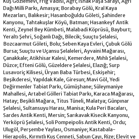
Kuş Gözlemevi, Frig Vadisi, Ağrı; İshak Paşa Sarayı, Ağrı
Dağı Milli Parkı, Amasya; Borabay Gölü, Kral Kaya
Mezarları, Balıkesir; Hasanboğuldu Göleti, Şahindere
Kanyonu, Tahtakuşlar Köyü, Batman; Hasankeyf Antik
Kenti, Zeynel Bey Kümbeti, Malabadi Köprüsü, Bayburt;
Yeraltı Şehri, Soğanlı Dağı, Bilecik; Suuçtu Şelalesi,
Bozcaarmut Göleti, Bolu; Seben Kaya Evleri, Çubuk Gölü
Bursa; Suuçtu ve Uçansu Şelaleleri, Ayvaini Mağarası,
Çanakkale; Atikhisar Kalesi, Kemerdere, Mıhlı Şelalesi,
Düzce; Efteni Gölü, Güzeldere Şelalesi, Elazığ; Surp
Lusavoriç Kilisesi, Üryan Baba Türbesi, Eskişehir;
Beşikderesi, Yapıldak Kale, Giresun; Mavi Göl, Yedi
Değirmenler Tabiat Parkı, Gümüşhane; Süleymaniye
Mahallesi, Artabel Gölleri Tabiat Parkı, Karaca Mağarası,
Hatay; Beşikli Mağara, Titus Tüneli, Malatya; Günpınar
Şelalesi, Sultansuyu Harası, Manisa; Kula Peri Bacaları,
Sardes Antik Kenti, Mersin; Sarıkavak Kisecik Kanyonu,
Yerköprü Şelalesi, Soli Pompeipolis Antik Kenti, Ordu;
Ulugöl, Perşembe Yaylası, Osmaniye; Kastabala-
Hierapolis, Kırmıtlı Kuş Cenneti, Sabun Çayı, Rize; Elevit ve