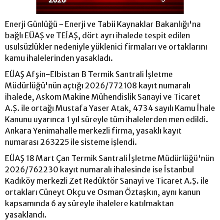
Enerji Günlüğü - Enerji ve Tabii Kaynaklar Bakanlığı'na
bağlı EÜAŞ ve TEİAŞ, dört ayrı ihalede tespit edilen
usulsüzlükler nedeniyle yüklenici firmaları ve ortaklarını
kamu ihalelerinden yasakladı.
EÜAŞ Afşin-Elbistan B Termik Santrali İşletme
Müdürlüğü'nün açtığı 2026/772108 kayıt numaralı
ihalede, Askom Makine Mühendislik Sanayi ve Ticaret
A.Ş. ile ortağı Mustafa Yaser Atak, 4734 sayılı Kamu İhale
Kanunu uyarınca 1 yıl süreyle tüm ihalelerden men edildi.
Ankara Yenimahalle merkezli firma, yasaklı kayıt
numarası 263225 ile sisteme işlendi.
EÜAŞ 18 Mart Çan Termik Santrali İşletme Müdürlüğü'nün
2026/762230 kayıt numaralı ihalesinde ise İstanbul
Kadıköy merkezli Zet Redüktör Sanayi ve Ticaret A.Ş. ile
ortakları Cüneyt Okçu ve Osman Öztaşkın, aynı kanun
kapsamında 6 ay süreyle ihalelere katılmaktan
yasaklandı.