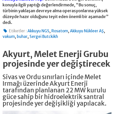
konuyla ilgili yaptığı değerlendirmede, “Bu sonuç,
türbinin yaklaşan devreye alma operasyonlarına yüksek
düzeyde hazır olduğunu teyit eden önemli bir aşamadır”
dedi.
,
,
,
Etiketler :
Akkuyu NGS
Rosatom
Akkuyu Nükleer AŞ
,
,
vakum
buhar
Sergei Butckikh
Akyurt, Melet Enerji Grubu
projesinde yer değiştirecek
Sivas ve Ordu sınırları içinde Melet
Irmağı üzerinde Akyurt Enerji
tarafından planlanan 22 MW kurulu
güce sahip bir hidroelektrik santral
projesinde yer değişikliği yapılacak.