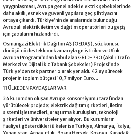
yaygınlaşması, Avrupa genelindeki elektrik şebekelerinde
daha akıllı, esnek ve güvenli yapılara geçiş ihtiyacını
ortaya çıkardı. Türkiye’nin de aralarında bulunduğu
Avrupalı elektrik iletim ve dağıtım operatörleri bu geçiş
için çabalarını hızlandırdı.
Osmangazi Elektrik Dağıtım AŞ (OEDAŞ), söz konusu
dönüşümü desteklemek amacıyla geliştirilen ve Ufuk
Avrupa Programı’ndan kabul alan GRID-PRO (Akıllı Trafo
Merkezi ve Dijital İkiz Tabanlı Şebekeler) Projesi’nde
Türkiye’den tek partner olarak yer aldı. 42 ay sürecek
projenin toplam bütçesi 10,7 milyon Euro...
11 ÜLKEDEN PAYDAŞLAR VAR
24 kurumdan oluşan Avrupa konsorsiyumu tarafından
yürütülecek projede; elektrik dağıtım şirketleri, iletim
sistemi işletmecileri, araştırma kuruluşları, teknoloji
şirketleri ve üniversiteler yer alıyor. Bu kurumların
faaliyet gösterdikleri ülkeler ise Türkiye, Almanya, İtalya,
Yunanistan, Arnavutluk, Bosna Hersek, Kosova, Karadağ,