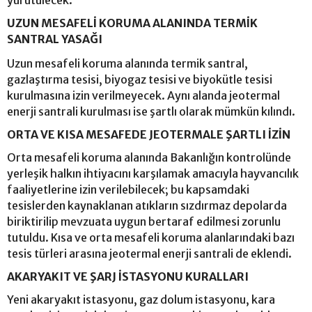
UZUN MESAFELİ KORUMA ALANINDA TERMİK
SANTRAL YASAĞI
Uzun mesafeli koruma alanında termik santral,
gazlaştırma tesisi, biyogaz tesisi ve biyokütle tesisi
kurulmasına izin verilmeyecek. Aynı alanda jeotermal
enerji santrali kurulması ise şartlı olarak mümkün kılındı.
ORTA VE KISA MESAFEDE JEOTERMALE ŞARTLI İZİN
Orta mesafeli koruma alanında Bakanlığın kontrolünde
yerleşik halkın ihtiyacını karşılamak amacıyla hayvancılık
faaliyetlerine izin verilebilecek; bu kapsamdaki
tesislerden kaynaklanan atıkların sızdırmaz depolarda
biriktirilip mevzuata uygun bertaraf edilmesi zorunlu
tutuldu. Kısa ve orta mesafeli koruma alanlarındaki bazı
tesis türleri arasına jeotermal enerji santrali de eklendi.
AKARYAKIT VE ŞARJ İSTASYONU KURALLARI
Yeni akaryakıt istasyonu, gaz dolum istasyonu, kara