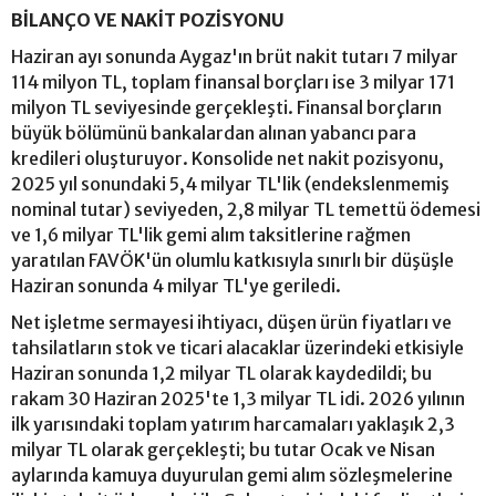
BİLANÇO VE NAKİT POZİSYONU
Haziran ayı sonunda Aygaz'ın brüt nakit tutarı 7 milyar
114 milyon TL, toplam finansal borçları ise 3 milyar 171
milyon TL seviyesinde gerçekleşti. Finansal borçların
büyük bölümünü bankalardan alınan yabancı para
kredileri oluşturuyor. Konsolide net nakit pozisyonu,
2025 yıl sonundaki 5,4 milyar TL'lik (endekslenmemiş
nominal tutar) seviyeden, 2,8 milyar TL temettü ödemesi
ve 1,6 milyar TL'lik gemi alım taksitlerine rağmen
yaratılan FAVÖK'ün olumlu katkısıyla sınırlı bir düşüşle
Haziran sonunda 4 milyar TL'ye geriledi.
Net işletme sermayesi ihtiyacı, düşen ürün fiyatları ve
tahsilatların stok ve ticari alacaklar üzerindeki etkisiyle
Haziran sonunda 1,2 milyar TL olarak kaydedildi; bu
rakam 30 Haziran 2025'te 1,3 milyar TL idi. 2026 yılının
ilk yarısındaki toplam yatırım harcamaları yaklaşık 2,3
milyar TL olarak gerçekleşti; bu tutar Ocak ve Nisan
aylarında kamuya duyurulan gemi alım sözleşmelerine