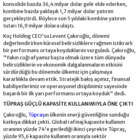
konsolide bazda 36,4 milyar dolar gelir elde ederken,
kombine bazda yaklaşık 1,7 milyar dolar yatırım
gerçekleştirdi. Böylece son 5 yıldaki kombine yatırım
tutarı 16,9 milyar dolara ulaştı.
Koç Holding CEO'su Levent Çakıroğlu, dönemi
değerlendirirken küresel belirsizliklere rağmen istikrarlı
bir performans ortaya koyduklarını vurguladı. Çakıroğlu,
"Yakın coğrafyamız başta olmak üzere tüm dünyada
belirsizliklerin ve ekonomik dalgalanmaların etkisini
sürdürdüğü bu dönemde ülkemiz için çalışmaya
kararlılıkla devam ettik. Stratejik bakış açımız, finansal
kabiliyetlerimiz ve operasyonel disiplinimiz sayesinde
başarılı bir ilk yarı performansı ortaya koyduk" dedi.
TÜPRAŞ GÜÇLÜ KAPASİTE KULLANIMIYLA ÖNE ÇIKTI
Çakıroğlu,
Tüpraş
ın ülkenin enerji güvenliğine sunduğu
katkıya dikkat çekti. Global rafinaj kapasite kullanım
oranının yüzde 74'e gerilediği ikinci çeyrekte Tüpraş,
yüzde 95,6 kapasite kullanım oranıyla sektör