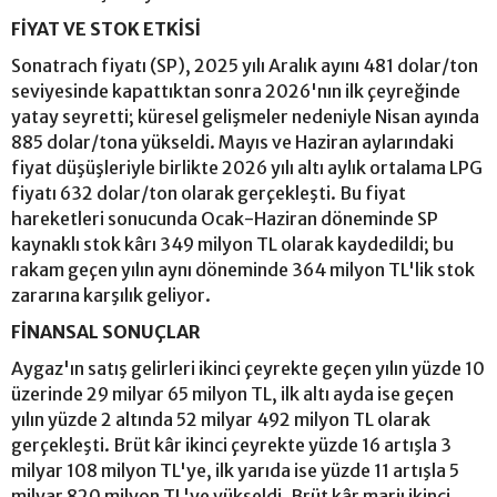
FİYAT VE STOK ETKİSİ
Sonatrach fiyatı (SP), 2025 yılı Aralık ayını 481 dolar/ton
seviyesinde kapattıktan sonra 2026'nın ilk çeyreğinde
yatay seyretti; küresel gelişmeler nedeniyle Nisan ayında
885 dolar/tona yükseldi. Mayıs ve Haziran aylarındaki
fiyat düşüşleriyle birlikte 2026 yılı altı aylık ortalama LPG
fiyatı 632 dolar/ton olarak gerçekleşti. Bu fiyat
hareketleri sonucunda Ocak-Haziran döneminde SP
kaynaklı stok kârı 349 milyon TL olarak kaydedildi; bu
rakam geçen yılın aynı döneminde 364 milyon TL'lik stok
zararına karşılık geliyor.
FİNANSAL SONUÇLAR
Aygaz'ın satış gelirleri ikinci çeyrekte geçen yılın yüzde 10
üzerinde 29 milyar 65 milyon TL, ilk altı ayda ise geçen
yılın yüzde 2 altında 52 milyar 492 milyon TL olarak
gerçekleşti. Brüt kâr ikinci çeyrekte yüzde 16 artışla 3
milyar 108 milyon TL'ye, ilk yarıda ise yüzde 11 artışla 5
milyar 820 milyon TL'ye yükseldi. Brüt kâr marjı ikinci