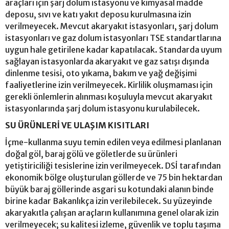
araçları için şarj dolum istasyonu ve kimyasal madde
deposu, sıvı ve katı yakıt deposu kurulmasına izin
verilmeyecek. Mevcut akaryakıt istasyonları, şarj dolum
istasyonları ve gaz dolum istasyonları TSE standartlarına
uygun hale getirilene kadar kapatılacak. Standarda uyum
sağlayan istasyonlarda akaryakıt ve gaz satışı dışında
dinlenme tesisi, oto yıkama, bakım ve yağ değişimi
faaliyetlerine izin verilmeyecek. Kirlilik oluşmaması için
gerekli önlemlerin alınması koşuluyla mevcut akaryakıt
istasyonlarında şarj dolum istasyonu kurulabilecek.
SU ÜRÜNLERİ VE ULAŞIM KISITLARI
İçme-kullanma suyu temin edilen veya edilmesi planlanan
doğal göl, baraj gölü ve göletlerde su ürünleri
yetiştiriciliği tesislerine izin verilmeyecek. DSİ tarafından
ekonomik bölge oluşturulan göllerde ve 75 bin hektardan
büyük baraj göllerinde asgari su kotundaki alanın binde
birine kadar Bakanlıkça izin verilebilecek. Su yüzeyinde
akaryakıtla çalışan araçların kullanımına genel olarak izin
verilmeyecek; su kalitesi izleme, güvenlik ve toplu taşıma