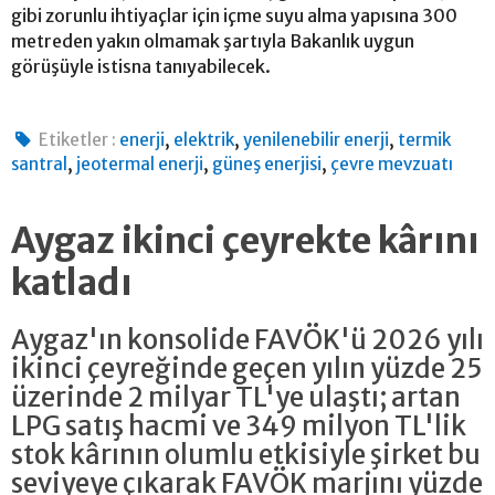
gibi zorunlu ihtiyaçlar için içme suyu alma yapısına 300
metreden yakın olmamak şartıyla Bakanlık uygun
görüşüyle istisna tanıyabilecek.
,
,
,
Etiketler :
enerji
elektrik
yenilenebilir enerji
termik
,
,
,
santral
jeotermal enerji
güneş enerjisi
çevre mevzuatı
Aygaz ikinci çeyrekte kârını
katladı
Aygaz'ın konsolide FAVÖK'ü 2026 yılı
ikinci çeyreğinde geçen yılın yüzde 25
üzerinde 2 milyar TL'ye ulaştı; artan
LPG satış hacmi ve 349 milyon TL'lik
stok kârının olumlu etkisiyle şirket bu
seviyeye çıkarak FAVÖK marjını yüzde