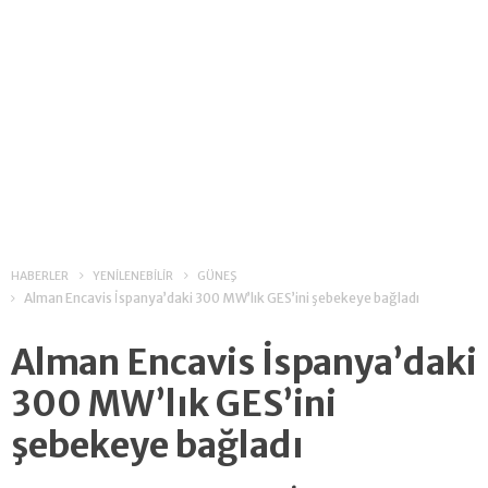
HABERLER
YENİLENEBİLİR
GÜNEŞ
Alman Encavis İspanya’daki 300 MW’lık GES’ini şebekeye bağladı
Alman Encavis İspanya’daki
300 MW’lık GES’ini
şebekeye bağladı