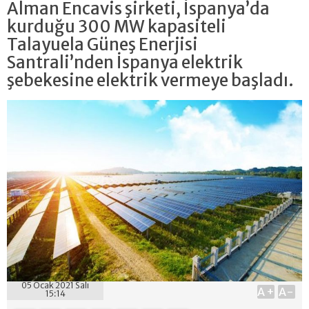
Alman Encavis şirketi, İspanya’da
kurduğu 300 MW kapasiteli
Talayuela Güneş Enerjisi
Santrali’nden İspanya elektrik
şebekesine elektrik vermeye başladı.
05 Ocak 2021 Salı
A+
A-
15:14