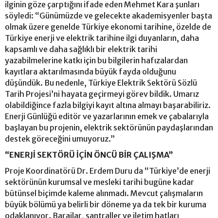
ilginin göze çarptığını ifade eden Mehmet Kara şunları
söyledi: “Günümüzde ve gelecekte akademisyenler başta
olmak üzere genelde Türkiye ekonomi tarihine, özelde de
Türkiye enerji ve elektrik tarihine ilgi duyanların, daha
kapsamlı ve daha sağlıklı bir elektrik tarihi
yazabilmelerine katkı için bu bilgilerin hafızalardan
kayıtlara aktarılmasında büyük fayda olduğunu
düşündük. Bu nedenle, Türkiye Elektrik Sektörü Sözlü
Tarih Projesi’ni hayata geçirmeyi görev bildik. Umarız
olabildiğince fazla bilgiyi kayıt altına almayı başarabiliriz.
Enerji Günlüğü editör ve yazarlarının emek ve çabalarıyla
başlayan bu projenin, elektrik sektörünün paydaşlarından
destek göreceğini umuyoruz.”
“ENERJİ SEKTÖRÜ İÇİN ÖNCÜ BİR ÇALIŞMA”
Proje Koordinatörü Dr. Erdem Duru da “Türkiye’de enerji
sektörünün kurumsal ve mesleki tarihi bugüne kadar
bütünsel biçimde kaleme alınmadı. Mevcut çalışmaların
büyük bölümü ya belirli bir döneme ya da tek bir kuruma
odaklanıyor. Barajlar, santraller ve iletim hatları