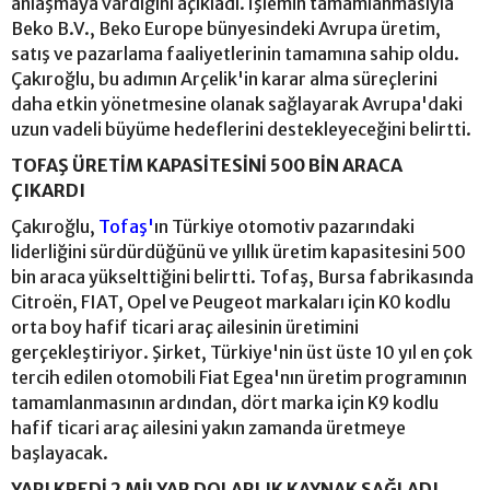
anlaşmaya vardığını açıkladı. İşlemin tamamlanmasıyla
Beko B.V., Beko Europe bünyesindeki Avrupa üretim,
satış ve pazarlama faaliyetlerinin tamamına sahip oldu.
Çakıroğlu, bu adımın Arçelik'in karar alma süreçlerini
daha etkin yönetmesine olanak sağlayarak Avrupa'daki
uzun vadeli büyüme hedeflerini destekleyeceğini belirtti.
TOFAŞ ÜRETİM KAPASİTESİNİ 500 BİN ARACA
ÇIKARDI
Çakıroğlu,
Tofaş'
ın Türkiye otomotiv pazarındaki
liderliğini sürdürdüğünü ve yıllık üretim kapasitesini 500
bin araca yükselttiğini belirtti. Tofaş, Bursa fabrikasında
Citroën, FIAT, Opel ve Peugeot markaları için K0 kodlu
orta boy hafif ticari araç ailesinin üretimini
gerçekleştiriyor. Şirket, Türkiye'nin üst üste 10 yıl en çok
tercih edilen otomobili Fiat Egea'nın üretim programının
tamamlanmasının ardından, dört marka için K9 kodlu
hafif ticari araç ailesini yakın zamanda üretmeye
başlayacak.
YAPI KREDİ 2 MİLYAR DOLARLIK KAYNAK SAĞLADI