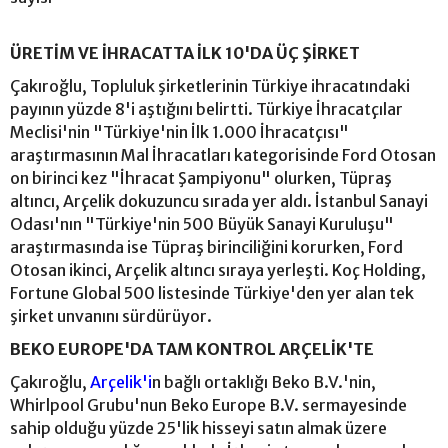
ÜRETİM VE İHRACATTA İLK 10'DA ÜÇ ŞİRKET
Çakıroğlu, Topluluk şirketlerinin Türkiye ihracatındaki
payının yüzde 8'i aştığını belirtti. Türkiye İhracatçılar
Meclisi'nin "Türkiye'nin İlk 1.000 İhracatçısı"
araştırmasının Mal İhracatları kategorisinde Ford Otosan
on birinci kez "İhracat Şampiyonu" olurken, Tüpraş
altıncı, Arçelik dokuzuncu sırada yer aldı. İstanbul Sanayi
Odası'nın "Türkiye'nin 500 Büyük Sanayi Kuruluşu"
araştırmasında ise Tüpraş birinciliğini korurken, Ford
Otosan ikinci, Arçelik altıncı sıraya yerleşti. Koç Holding,
Fortune Global 500 listesinde Türkiye'den yer alan tek
şirket unvanını sürdürüyor.
BEKO EUROPE'DA TAM KONTROL ARÇELİK'TE
Çakıroğlu,
Arçelik'i
n bağlı ortaklığı Beko B.V.'nin,
Whirlpool Grubu'nun Beko Europe B.V. sermayesinde
sahip olduğu yüzde 25'lik hisseyi satın almak üzere