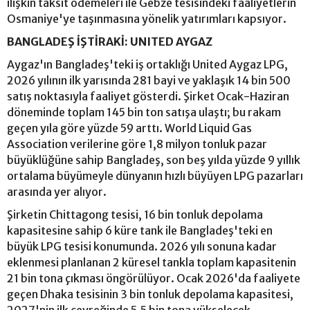
ilişkin taksit ödemeleri ile Gebze tesisindeki faaliyetlerin
Osmaniye'ye taşınmasına yönelik yatırımları kapsıyor.
BANGLADEŞ İŞTİRAKİ: UNITED AYGAZ
Aygaz'ın Bangladeş'teki iş ortaklığı United Aygaz LPG,
2026 yılının ilk yarısında 281 bayi ve yaklaşık 14 bin 500
satış noktasıyla faaliyet gösterdi. Şirket Ocak-Haziran
döneminde toplam 145 bin ton satışa ulaştı; bu rakam
geçen yıla göre yüzde 59 arttı. World Liquid Gas
Association verilerine göre 1,8 milyon tonluk pazar
büyüklüğüne sahip Bangladeş, son beş yılda yüzde 9 yıllık
ortalama büyümeyle dünyanın hızlı büyüyen LPG pazarları
arasında yer alıyor.
Şirketin Chittagong tesisi, 16 bin tonluk depolama
kapasitesine sahip 6 küre tank ile Bangladeş'teki en
büyük LPG tesisi konumunda. 2026 yılı sonuna kadar
eklenmesi planlanan 2 küresel tankla toplam kapasitenin
21 bin tona çıkması öngörülüyor. Ocak 2026'da faaliyete
geçen Dhaka tesisinin 3 bin tonluk depolama kapasitesi,