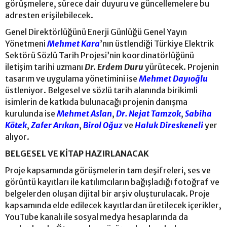
görüşmelere, sürece dair duyuru ve güncellemelere bu
adresten erişilebilecek.
Genel Direktörlüğünü Enerji Günlüğü Genel Yayın
Yönetmeni
Mehmet Kara
’nın üstlendiği Türkiye Elektrik
Sektörü Sözlü Tarih Projesi’nin koordinatörlüğünü
iletişim tarihi uzmanı
Dr. Erdem Duru
yürütecek. Projenin
tasarım ve uygulama yönetimini ise
Mehmet Dayıoğlu
üstleniyor. Belgesel ve sözlü tarih alanında birikimli
isimlerin de katkıda bulunacağı projenin danışma
kurulunda ise
Mehmet Aslan
,
Dr. Nejat Tamzok
,
Sabiha
Kötek
,
Zafer Arıkan
,
Birol Oğuz
ve
Haluk Direskeneli
yer
alıyor.
BELGESEL VE KİTAP HAZIRLANACAK
Proje kapsamında görüşmelerin tam deşifreleri, ses ve
görüntü kayıtları ile katılımcıların bağışladığı fotoğraf ve
belgelerden oluşan dijital bir arşiv oluşturulacak. Proje
kapsamında elde edilecek kayıtlardan üretilecek içerikler,
YouTube kanalı ile sosyal medya hesaplarında da