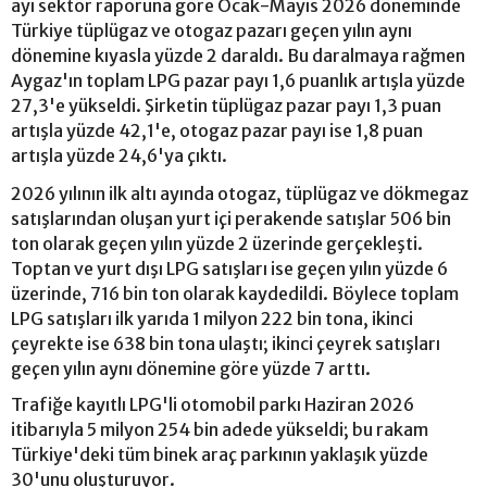
ayı sektör raporuna göre Ocak-Mayıs 2026 döneminde
Türkiye tüplügaz ve otogaz pazarı geçen yılın aynı
dönemine kıyasla yüzde 2 daraldı. Bu daralmaya rağmen
Aygaz'ın toplam LPG pazar payı 1,6 puanlık artışla yüzde
27,3'e yükseldi. Şirketin tüplügaz pazar payı 1,3 puan
artışla yüzde 42,1'e, otogaz pazar payı ise 1,8 puan
artışla yüzde 24,6'ya çıktı.
2026 yılının ilk altı ayında otogaz, tüplügaz ve dökmegaz
satışlarından oluşan yurt içi perakende satışlar 506 bin
ton olarak geçen yılın yüzde 2 üzerinde gerçekleşti.
Toptan ve yurt dışı LPG satışları ise geçen yılın yüzde 6
üzerinde, 716 bin ton olarak kaydedildi. Böylece toplam
LPG satışları ilk yarıda 1 milyon 222 bin tona, ikinci
çeyrekte ise 638 bin tona ulaştı; ikinci çeyrek satışları
geçen yılın aynı dönemine göre yüzde 7 arttı.
Trafiğe kayıtlı LPG'li otomobil parkı Haziran 2026
itibarıyla 5 milyon 254 bin adede yükseldi; bu rakam
Türkiye'deki tüm binek araç parkının yaklaşık yüzde
30'unu oluşturuyor.