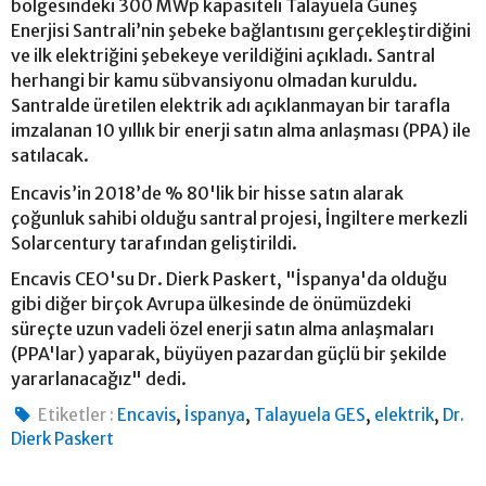
bölgesindeki 300 MWp kapasiteli Talayuela Güneş
Enerjisi Santrali’nin şebeke bağlantısını gerçekleştirdiğini
ve ilk elektriğini şebekeye verildiğini açıkladı. Santral
herhangi bir kamu sübvansiyonu olmadan kuruldu.
Santralde üretilen elektrik adı açıklanmayan bir tarafla
imzalanan 10 yıllık bir enerji satın alma anlaşması (PPA) ile
satılacak.
Encavis’in 2018’de % 80'lik bir hisse satın alarak
çoğunluk sahibi olduğu santral projesi, İngiltere merkezli
Solarcentury tarafından geliştirildi.
Encavis CEO'su Dr. Dierk Paskert, "İspanya'da olduğu
gibi diğer birçok Avrupa ülkesinde de önümüzdeki
süreçte uzun vadeli özel enerji satın alma anlaşmaları
(PPA'lar) yaparak, büyüyen pazardan güçlü bir şekilde
yararlanacağız" dedi.
,
,
,
,
Etiketler :
Encavis
İspanya
Talayuela GES
elektrik
Dr.
Dierk Paskert