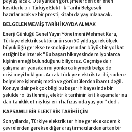
paylaşılacak. Öte yandan görüşmelerden derlenen
kesitlerle bir Türkiye Elektrik Tarihi Belgeseli
hazırlanacak ve bir prestij kitabı da yayımlanacak.
BELGELENMEMİŞ TARİHİ KAYDA ALMAK
Enerji Günlüğü Genel Yayın Yönetmeni Mehmet Kara,
Türkiye elektrik sektörünün son 50 yılda gerek ölçek
büyüklüğü gerekse teknoloji açısından büyük bir yol kat
ettiğini belirterek “Bu başarı hikayesinde milyonlarca
kişinin emeği bulunduğunu biliyoruz. Geçmişe dair
çalışmaları yansıtan milyonlarca kıymetli belge de
erişilmeyi bekliyor. Ancak Türkiye elektrik tarihi, sadece
belgelere işlenmiş metin ve görüntülerden ibaret değil.
Konuya dair pek çok bilgi bu başarı hikayesinde bir
şekilde rol üstlenmiş, elektrik tarihinin kritik aşamalarına
dair tanıklık etmiş kişilerin hafızasında yaşıyor” dedi.
KAPSAMLI BİR ELEKTRİK TARİHİ İÇİN
Son yıllarda, Türkiye elektrik tarihine gerek akademik
çevrelerden gerekse diğer araştırmacılardan artan bir