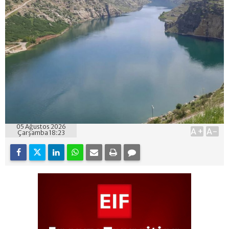
05 Ağustos 2026
A+
A-
Çarşamba 18:23