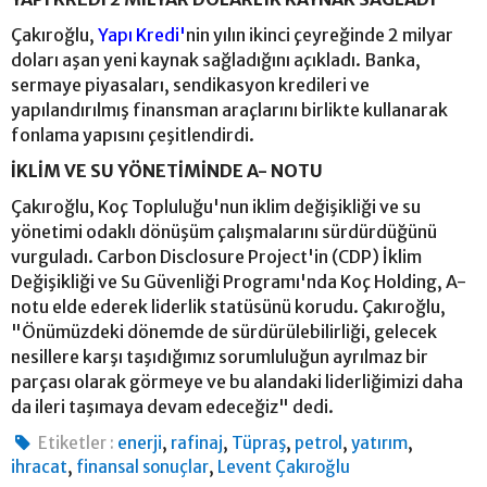
Çakıroğlu,
Yapı Kredi'
nin yılın ikinci çeyreğinde 2 milyar
doları aşan yeni kaynak sağladığını açıkladı. Banka,
sermaye piyasaları, sendikasyon kredileri ve
yapılandırılmış finansman araçlarını birlikte kullanarak
fonlama yapısını çeşitlendirdi.
İKLİM VE SU YÖNETİMİNDE A- NOTU
Çakıroğlu, Koç Topluluğu'nun iklim değişikliği ve su
yönetimi odaklı dönüşüm çalışmalarını sürdürdüğünü
vurguladı. Carbon Disclosure Project'in (CDP) İklim
Değişikliği ve Su Güvenliği Programı'nda Koç Holding, A-
notu elde ederek liderlik statüsünü korudu. Çakıroğlu,
"Önümüzdeki dönemde de sürdürülebilirliği, gelecek
nesillere karşı taşıdığımız sorumluluğun ayrılmaz bir
parçası olarak görmeye ve bu alandaki liderliğimizi daha
da ileri taşımaya devam edeceğiz" dedi.
,
,
,
,
,
Etiketler :
enerji
rafinaj
Tüpraş
petrol
yatırım
,
,
ihracat
finansal sonuçlar
Levent Çakıroğlu