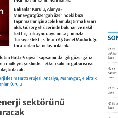
taşınmazlar kamulaştırılacak.
Bakanlar Kurulu, Alanya-
Manavgatgüzergah üzerindeki bazı
taşınmazlar için acele kamulaştırma kararı
aldı. Güzergah üzerinde bulunan ve nakil
hattı için ihtiyaç duyulan taşınmazlar
SO
Türkiye Elektrik İletim AŞ Genel Müdürlüğü
tarafından kamulaştırılacak.
22
dakika
letim Hattı Projesi” kapsamındailgili güzergâha
önce
ri mülkiyet şeklinde, iletken salınım gabarisi ise
58
laştırılacak.
dakika
önce
,
,
,
i İletim Hattı Projesi
Antalya
Manavgat
elektrik
anlar Kurulu
2 sa
önce
enerji sektörünü
8 sa
önce
uracak