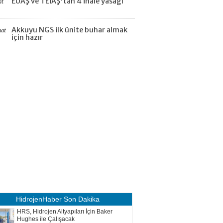
EÜAŞ ve TEİAŞ'tan 4 ihale yasağı
at
Akkuyu NGS ilk ünite buhar almak
aat
için hazır
HidrojenHaber
Son Dakika
HRS, Hidrojen Altyapıları İçin Baker
Hughes ile Çalışacak