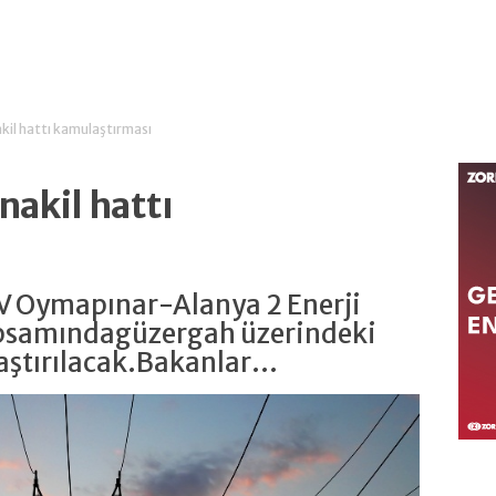
akil hattı kamulaştırması
nakil hattı
kV Oymapınar-Alanya 2 Enerji
kapsamındagüzergah üzerindeki
ştırılacak.Bakanlar...