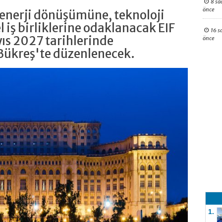
8 sa
önce
nerji dönüşümüne, teknoloji
l iş birliklerine odaklanacak EIF
16 s
ıs 2027 tarihlerinde
önce
Bükreş'te düzenlenecek.
1.