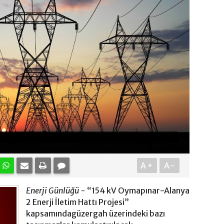
A+
A-
Enerji Günlüğü -
“154 kV Oymapınar-Alanya
2 Enerji İletim Hattı Projesi”
kapsamındagüzergah üzerindeki bazı