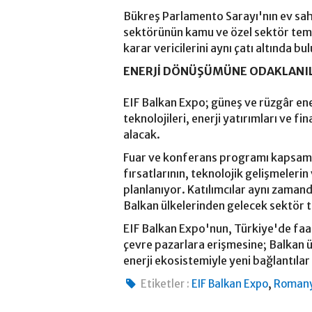
Bükreş Parlamento Sarayı'nın ev sahi
sektörünün kamu ve özel sektör temsilc
karar vericilerini aynı çatı altında b
ENERJİ DÖNÜŞÜMÜNE ODAKLANI
EIF Balkan Expo; güneş ve rüzgâr ene
teknolojileri, enerji yatırımları ve f
alacak.
Fuar ve konferans programı kapsamınd
fırsatlarının, teknolojik gelişmelerin
planlanıyor. Katılımcılar aynı zamand
Balkan ülkelerinden gelecek sektör t
EIF Balkan Expo'nun, Türkiye'de faal
çevre pazarlara erişmesine; Balkan ül
enerji ekosistemiyle yeni bağlantıla
,
Etiketler :
EIF Balkan Expo
Roman