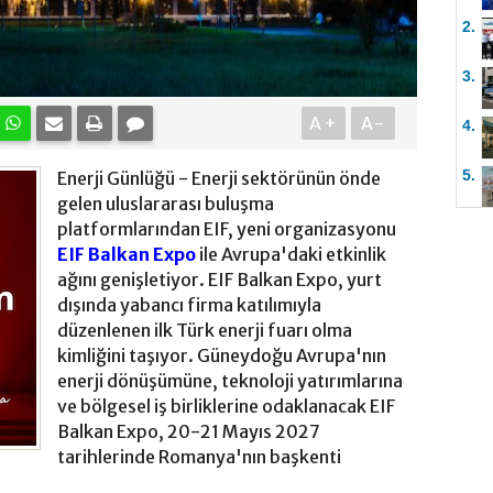
2.
3.
A+
A-
4.
5.
Enerji Günlüğü - Enerji sektörünün önde
gelen uluslararası buluşma
platformlarından EIF, yeni organizasyonu
EIF Balkan Expo
ile Avrupa'daki etkinlik
ağını genişletiyor. EIF Balkan Expo, yurt
dışında yabancı firma katılımıyla
düzenlenen ilk Türk enerji fuarı olma
kimliğini taşıyor. Güneydoğu Avrupa'nın
enerji dönüşümüne, teknoloji yatırımlarına
ve bölgesel iş birliklerine odaklanacak EIF
Balkan Expo, 20-21 Mayıs 2027
tarihlerinde Romanya'nın başkenti