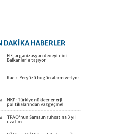
N DAKİKA HABERLER
EIF, organizasyon deneyimini
Balkanlar'a taşıyor
Kacır: Yeryüzü bugün alarm veriyor
NKP: Türkiye nükleer enerji
at
politikalarından vazgeçmeli
TPAO'nun Samsun ruhsatına 3 yıl
at
uzatım