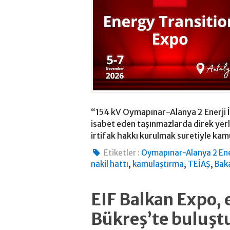
“154 kV Oymapınar-Alanya 2 Enerji İ
isabet eden taşınmazlarda direk yerle
irtifak hakkı kurulmak suretiyle kamu
Etiketler :
Oymapınar-Alanya 2 Enerj
,
,
,
nakil hattı
kamulaştırma
TEİAŞ
Bak
EIF Balkan Expo, 
Bükreş’te buluşt