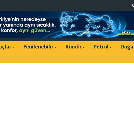
raçlar
Yenilenebilir
Kömür
Petrol
Doğa