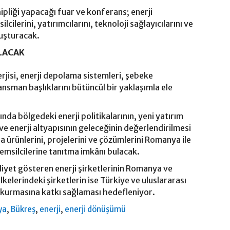
pliği yapacağı fuar ve konferans; enerji
ilerini, yatırımcılarını, teknoloji sağlayıcılarını ve
uluşturacak.
LACAK
rjisi, enerji depolama sistemleri, şebeke
inansman başlıklarını bütüncül bir yaklaşımla ele
a bölgedeki enerji politikalarının, yeni yatırım
 ve enerji altyapısının geleceğinin değerlendirilmesi
a ürünlerini, projelerini ve çözümlerini Romanya ile
emsilcilerine tanıtma imkânı bulacak.
iyet gösteren enerji şirketlerinin Romanya ve
kelerindeki şirketlerin ise Türkiye ve uluslararası
r kurmasına katkı sağlaması hedefleniyor.
,
,
,
ya
Bükreş
enerji
enerji dönüşümü