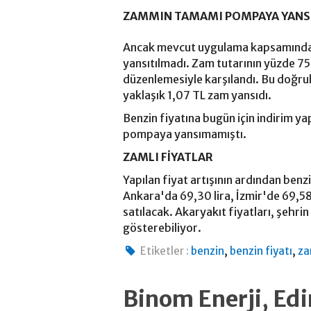
ZAMMIN TAMAMI POMPAYA YAN
Ancak mevcut uygulama kapsamında 
yansıtılmadı. Zam tutarının yüzde 7
düzenlemesiyle karşılandı. Bu doğrult
yaklaşık 1,07 TL zam yansıdı.
Benzin fiyatına bugün için indirim ya
pompaya yansımamıştı.
ZAMLI FİYATLAR
Yapılan fiyat artışının ardından benzi
Ankara'da 69,30 lira, İzmir'de 69,58 
satılacak. Akaryakıt fiyatları, şehrin 
gösterebiliyor.
,
,
Etiketler :
benzin
benzin fiyatı
z
Binom Enerji, Ed