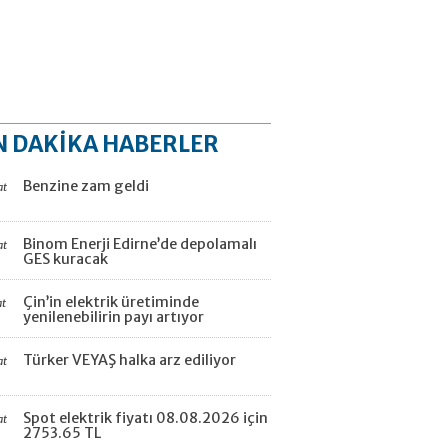
N DAKİKA HABERLER
Benzine zam geldi
at
Binom Enerji Edirne’de depolamalı
at
GES kuracak
Çin’in elektrik üretiminde
at
yenilenebilirin payı artıyor
Türker VEYAŞ halka arz ediliyor
at
Spot elektrik fiyatı 08.08.2026 için
at
2753.65 TL