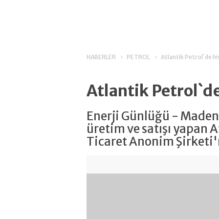
HABERLER
PETROL
Atlantik Petrol`de his
Atlantik Petrol`de
Enerji Günlüğü - Madeni
üretim ve satışı yapan A
Ticaret Anonim Şirketi'n