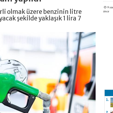
9 sa
li olmak üzere benzinin litre
önce
cak şekilde yaklaşık 1 lira 7
1.
2.