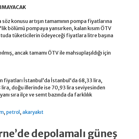
SIMAYACAK
söz konusu artışın tamamının pompa fiyatlarına
5'lik bölümü pompaya yansırken, kalan kısım ÖTV
uda tüketicilerin ödeyeceği fiyatlara litre başına
pılmış, ancak tamamı ÖTV ile mahsuplaşıldığı için
n fiyatları İstanbul’da İstanbul'da 68,33 lira,
lira, doğu illerinde ise 70,93 lira seviyesinden
yanı sıra ilçe ve semt bazında da farklılık
,
,
am
petrol
akaryakıt
irne’de depolamalı güneş