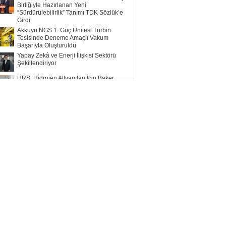
Birliğiyle Hazırlanan Yeni
“Sürdürülebilirlik” Tanımı TDK Sözlük’e
Girdi
Akkuyu NGS 1. Güç Ünitesi Türbin
Tesisinde Deneme Amaçlı Vakum
Başarıyla Oluşturuldu
Yapay Zekâ ve Enerji İlişkisi Sektörü
Şekillendiriyor
HRS, Hidrojen Altyapıları İçin Baker
Hughes ile Çalışacak