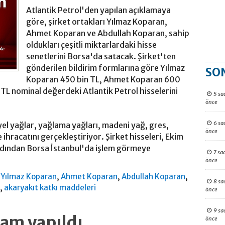
Atlantik Petrol'den yapılan açıklamaya
göre, şirket ortakları Yılmaz Koparan,
Ahmet Koparan ve Abdullah Koparan, sahip
oldukları çeşitli miktarlardaki hisse
senetlerini Borsa'da satacak. Şirket'ten
gönderilen bildirim formlarına göre Yılmaz
SO
Koparan 450 bin TL, Ahmet Koparan 600
TL nominal değerdeki Atlantik Petrol hisselerini
5 sa
önce
6 sa
yel yağlar, yağlama yağları, madeni yağ, gres,
önce
e ihracatını gerçekleştiriyor. Şirket hisseleri, Ekim
ardından Borsa İstanbul'da işlem görmeye
7 sa
önce
,
,
,
,
Yılmaz Koparan
Ahmet Koparan
Abdullah Koparan
8 sa
,
akaryakıt katkı maddeleri
önce
9 sa
zam yapıldı
önce