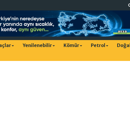
raçlar
Yenilenebilir
Kömür
Petrol
Doğa