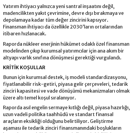
Yatırım ihtiyacı yalnızca yeni santral inşaatını değil,
madencilikten yakıt çevrimine, devre dışı bırakmaya ve
depolamaya kadar tüm değer zincirini kapsıyor.
Finansman ihtiyacı da özellikle 2030’ların ortalarından
itibaren hızlanacak.
Raporda nükleer enerjinin hükümet odaklı özel finansman
modelinden çıkıp kurumsal yatırımcılar için ana akım bir
altyapı varlık sınıfına dönüşmesi gerektiği vurgulandı.
KRİTİK KOŞULLAR
Bunun için kurumsal destek, iş modeli standardizasyonu,
fiyatlanabilir risk-getiri, piyasa gelir çerçeveleri, tedarik
zinciri kapasitesi ve vade dönüşümü mekanizmaları olmak
üzere altı temel koşul sıralanıyor.
Raporda asıl engelin sermaye kıtlığı değil, piyasa hazırlığı,
uzun vadeli politika taahhüdü ve standart finansal
araçların eksikliği olduğunu belirtiliyor. Geliştirme
aşaması ile tedarik zinciri finansmanındaki boşlukların