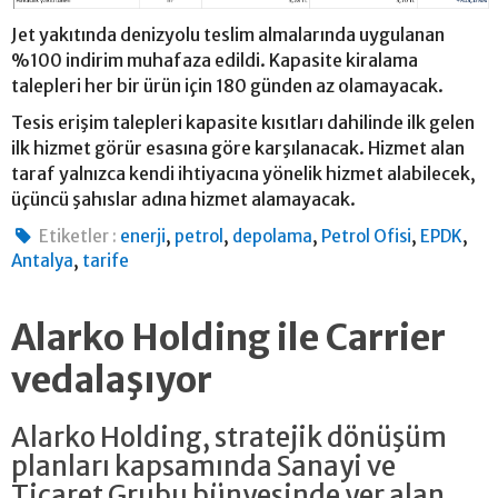
Jet yakıtında denizyolu teslim almalarında uygulanan
%100 indirim muhafaza edildi. Kapasite kiralama
talepleri her bir ürün için 180 günden az olamayacak.
Tesis erişim talepleri kapasite kısıtları dahilinde ilk gelen
ilk hizmet görür esasına göre karşılanacak. Hizmet alan
taraf yalnızca kendi ihtiyacına yönelik hizmet alabilecek,
üçüncü şahıslar adına hizmet alamayacak.
,
,
,
,
,
Etiketler :
enerji
petrol
depolama
Petrol Ofisi
EPDK
,
Antalya
tarife
Alarko Holding ile Carrier
vedalaşıyor
Alarko Holding, stratejik dönüşüm
planları kapsamında Sanayi ve
Ticaret Grubu bünyesinde yer alan