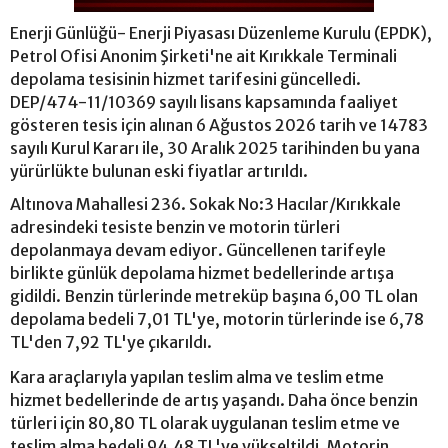
Enerji Günlüğü- Enerji Piyasası Düzenleme Kurulu (EPDK),
Petrol Ofisi Anonim Şirketi'ne ait Kırıkkale Terminali
depolama tesisinin hizmet tarifesini güncelledi.
DEP/474-11/10369 sayılı lisans kapsamında faaliyet
gösteren tesis için alınan 6 Ağustos 2026 tarih ve 14783
sayılı Kurul Kararı ile, 30 Aralık 2025 tarihinden bu yana
yürürlükte bulunan eski fiyatlar artırıldı.
Altınova Mahallesi 236. Sokak No:3 Hacılar/Kırıkkale
adresindeki tesiste benzin ve motorin türleri
depolanmaya devam ediyor. Güncellenen tarifeyle
birlikte günlük depolama hizmet bedellerinde artışa
gidildi. Benzin türlerinde metreküp başına 6,00 TL olan
depolama bedeli 7,01 TL'ye, motorin türlerinde ise 6,78
TL'den 7,92 TL'ye çıkarıldı.
Kara araçlarıyla yapılan teslim alma ve teslim etme
hizmet bedellerinde de artış yaşandı. Daha önce benzin
türleri için 80,80 TL olarak uygulanan teslim etme ve
teslim alma bedeli 94,48 TL'ye yükseltildi. Motorin