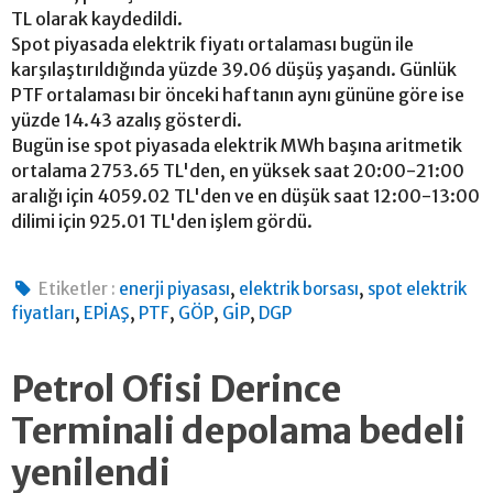
TL olarak kaydedildi.
Spot piyasada elektrik fiyatı ortalaması bugün ile
karşılaştırıldığında yüzde 39.06 düşüş yaşandı. Günlük
PTF ortalaması bir önceki haftanın aynı gününe göre ise
yüzde 14.43 azalış gösterdi.
Bugün ise spot piyasada elektrik MWh başına aritmetik
ortalama 2753.65 TL'den, en yüksek saat 20:00-21:00
aralığı için 4059.02 TL'den ve en düşük saat 12:00-13:00
dilimi için 925.01 TL'den işlem gördü.
,
,
Etiketler :
enerji piyasası
elektrik borsası
spot elektrik
,
,
,
,
,
fiyatları
EPİAŞ
PTF
GÖP
GİP
DGP
Petrol Ofisi Derince
Terminali depolama bedeli
yenilendi