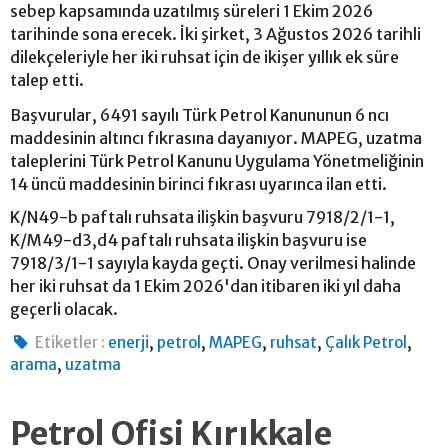
sebep kapsamında uzatılmış süreleri 1 Ekim 2026
tarihinde sona erecek. İki şirket, 3 Ağustos 2026 tarihli
dilekçeleriyle her iki ruhsat için de ikişer yıllık ek süre
talep etti.
Başvurular, 6491 sayılı Türk Petrol Kanununun 6 ncı
maddesinin altıncı fıkrasına dayanıyor. MAPEG, uzatma
taleplerini Türk Petrol Kanunu Uygulama Yönetmeliğinin
14 üncü maddesinin birinci fıkrası uyarınca ilan etti.
K/N49-b paftalı ruhsata ilişkin başvuru 7918/2/1-1,
K/M49-d3,d4 paftalı ruhsata ilişkin başvuru ise
7918/3/1-1 sayıyla kayda geçti. Onay verilmesi halinde
her iki ruhsat da 1 Ekim 2026'dan itibaren iki yıl daha
geçerli olacak.
,
,
,
,
,
Etiketler :
enerji
petrol
MAPEG
ruhsat
Çalık Petrol
,
arama
uzatma
Petrol Ofisi Kırıkkale