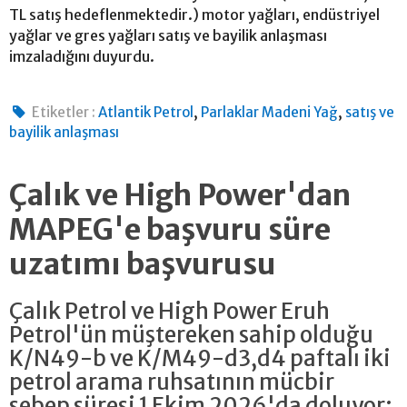
TL satış hedeflenmektedir.) motor yağları, endüstriyel
yağlar ve gres yağları satış ve bayilik anlaşması
imzaladığını duyurdu.
,
,
Etiketler :
Atlantik Petrol
Parlaklar Madeni Yağ
satış ve
bayilik anlaşması
Çalık ve High Power'dan
MAPEG'e başvuru süre
uzatımı başvurusu
Çalık Petrol ve High Power Eruh
Petrol'ün müştereken sahip olduğu
K/N49-b ve K/M49-d3,d4 paftalı iki
petrol arama ruhsatının mücbir
sebep süresi 1 Ekim 2026'da doluyor;