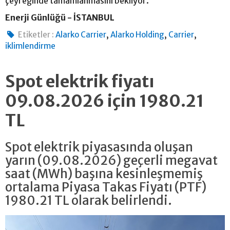
çeyreğinde tamamlanmasını bekliyor.
Enerji Günlüğü - İSTANBUL
,
,
,
Etiketler :
Alarko Carrier
Alarko Holding
Carrier
iklimlendirme
Spot elektrik fiyatı
09.08.2026 için 1980.21
TL
Spot elektrik piyasasında oluşan
yarın (09.08.2026) geçerli megavat
saat (MWh) başına kesinleşmemiş
ortalama Piyasa Takas Fiyatı (PTF)
1980.21 TL olarak belirlendi.