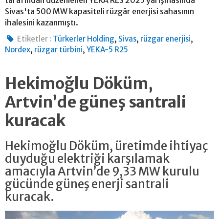
tarafından düzenlenen YEKA RES 2025 yarışmasında
Sivas'ta 500 MW kapasiteli rüzgâr enerjisi sahasının
ihalesini kazanmıştı.
,
,
,
Etiketler :
Türkerler Holding
Sivas
rüzgar enerjisi
,
,
Nordex
rüzgar türbini
YEKA-5 R25
Hekimoğlu Döküm,
Artvin’de güneş santrali
kuracak
Hekimoğlu Döküm, üretimde ihtiyaç
duyduğu elektriği karşılamak
amacıyla Artvin’de 9,33 MW kurulu
gücünde güneş enerji santrali
kuracak.