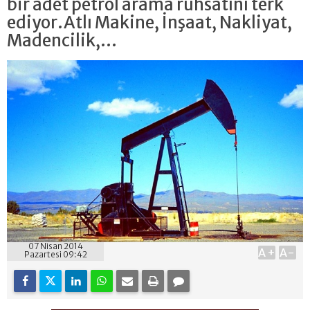
bir adet petrol arama ruhsatını terk
ediyor.Atlı Makine, İnşaat, Nakliyat,
Madencilik,...
07 Nisan 2014
A+
A-
Pazartesi 09:42