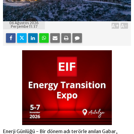
06 Ağustos 2026
A+
A-
Perşembe 11:37
Enerji Günlüğü - Bir dönem adı terörle anılan Gabar,