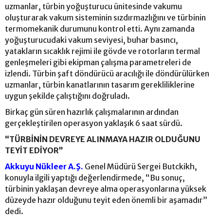
uzmanlar, türbin yoğuşturucu ünitesinde vakumu
oluşturarak vakum sisteminin sızdırmazlığını ve türbinin
termomekanik durumunu kontrol etti. Aynı zamanda
yoğuşturucudaki vakum seviyesi, buhar basıncı,
yatakların sıcaklık rejimi ile gövde ve rotorların termal
genleşmeleri gibi ekipman çalışma parametreleri de
izlendi. Türbin şaft döndürücü aracılığı ile döndürülürken
uzmanlar, türbin kanatlarının tasarım gerekliliklerine
uygun şekilde çalıştığını doğruladı.
Birkaç gün süren hazırlık çalışmalarının ardından
gerçekleştirilen operasyon yaklaşık 6 saat sürdü.
“TÜRBİNİN DEVREYE ALINMAYA HAZIR OLDUĞUNU
TEYİT EDİYOR”
Akkuyu Nükleer A.Ş.
Genel Müdürü Sergei Butckikh,
konuyla ilgili yaptığı değerlendirmede, “Bu sonuç,
türbinin yaklaşan devreye alma operasyonlarına yüksek
düzeyde hazır olduğunu teyit eden önemli bir aşamadır”
dedi.