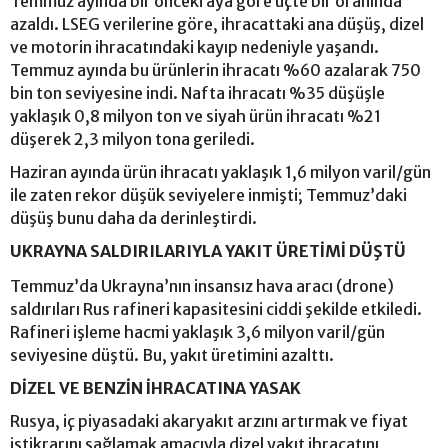
Temmuz ayında bir önceki aya göre üçte bir oranında
azaldı. LSEG verilerine göre, ihracattaki ana düşüş, dizel
ve motorin ihracatındaki kayıp nedeniyle yaşandı.
Temmuz ayında bu ürünlerin ihracatı %60 azalarak 750
bin ton seviyesine indi. Nafta ihracatı %35 düşüşle
yaklaşık 0,8 milyon ton ve siyah ürün ihracatı %21
düşerek 2,3 milyon tona geriledi.
Haziran ayında ürün ihracatı yaklaşık 1,6 milyon varil/gün
ile zaten rekor düşük seviyelere inmişti; Temmuz’daki
düşüş bunu daha da derinleştirdi.
UKRAYNA SALDIRILARIYLA YAKIT ÜRETİMİ DÜŞTÜ
Temmuz’da Ukrayna’nın insansız hava aracı (drone)
saldırıları Rus rafineri kapasitesini ciddi şekilde etkiledi.
Rafineri işleme hacmi yaklaşık 3,6 milyon varil/gün
seviyesine düştü. Bu, yakıt üretimini azalttı.
DİZEL VE BENZİN İHRACATINA YASAK
Rusya, iç piyasadaki akaryakıt arzını artırmak ve fiyat
istikrarını sağlamak amacıyla dizel yakıt ihracatını