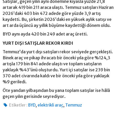
Satışlar, geçen yılın aynı dönemine kıyasla yüzde 21,8
artarak 419 bin 211 araca ulaştı. Temmuz satışları Haziran
2026’daki 403 bin 472 adede göre yüzde 3,9 artış
kaydetti. Bu, şirketin 2026’daki en yüksek aylık satışı ve
art arda üçüncü ay yıllık büyüme kaydettiği dönem oldu.
BYD aynı ayda 420 bin 249 adet araç üretti.
YURT DIŞI SATIŞLAR REKOR KIRDI
Temmuz’da yurt dışı satışları rekor seviyede gerçekleşti.
Binek araç ve pikap ihracatı bir önceki yıla göre %124,3
artışla 179 bin 841 adede ulaştı ve toplam satışların
yaklaşık %43’ünü oluşturdu. Yurt içi satışlar ise 239 bin
370 adet civarında kaldı ve bir önceki yıla göre yaklaşık
%9 geriledi.
Öte yandan yılbaşından bu yana toplam satışlar ise hâlâ
geçen yılın gerisinde seyrediyor.
,
,
Etiketler :
BYD
elektrikli araç
Temmuz