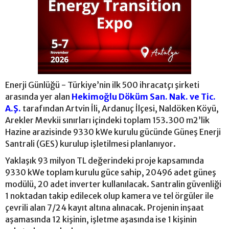
Enerji Günlüğü - Türkiye’nin ilk 500 ihracatçı şirketi
arasında yer alan
Hekimoğlu Döküm San. Nak. ve Tic.
A.Ş.
tarafından Artvin İli, Ardanuç İlçesi, Naldöken Köyü,
Arekler Mevkii sınırları içindeki toplam 153.300 m2’lik
Hazine arazisinde 9330 kWe kurulu gücünde Güneş Enerji
Santrali (GES) kurulup işletilmesi planlanıyor.
Yaklaşık 93 milyon TL değerindeki proje kapsamında
9330 kWe toplam kurulu güce sahip, 20496 adet güneş
modülü, 20 adet inverter kullanılacak. Santralin güvenliği
1 noktadan takip edilecek olup kamera ve tel örgüler ile
çevrili alan 7/24 kayıt altına alınacak. Projenin inşaat
aşamasında 12 kişinin, işletme aşasında ise 1 kişinin