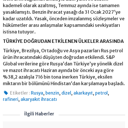
kademeli olarak azaltmış, Temmuz ayında ise tamamen
yasaklamıştı. Benzin ihracat yasağı da 31 Ocak 2027’ye
kadar uzatıldı. Yasak, önceden imzalanmış sözleşmeler ve
hükümetler arası anlaşmalar kapsamındaki sevkiyatları
istisna tutuyor.
TÜRKİYE DOĞRUDAN ETKİLENEN ÜLKELER ARASINDA
Türkiye, Brezilya, Ortadoğu ve Asya pazarları Rus petrol
ürün ihracatındaki düşüşten doğrudan etkilendi. S&P
Global verilerine göre Rusya’dan Türkiye’ye yönelik dizel
ve mazot ihracatı Haziran ayında bir önceki aya göre
%38,2 azalışla 716 bin tona inerken Türkiye, eksilen
miktarın bir bölümünü Hindistan’dan karşılamaya başladı.
,
,
,
,
,
Etiketler :
Rusya
benzin
dizel
akarkayıt
petrol
,
rafineri
akaryakıt ihracatı
İlgili Haberler