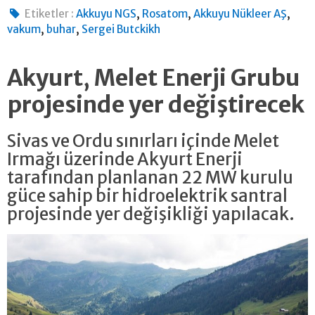
,
,
,
Etiketler :
Akkuyu NGS
Rosatom
Akkuyu Nükleer AŞ
,
,
vakum
buhar
Sergei Butckikh
Akyurt, Melet Enerji Grubu
projesinde yer değiştirecek
Sivas ve Ordu sınırları içinde Melet
Irmağı üzerinde Akyurt Enerji
tarafından planlanan 22 MW kurulu
güce sahip bir hidroelektrik santral
projesinde yer değişikliği yapılacak.