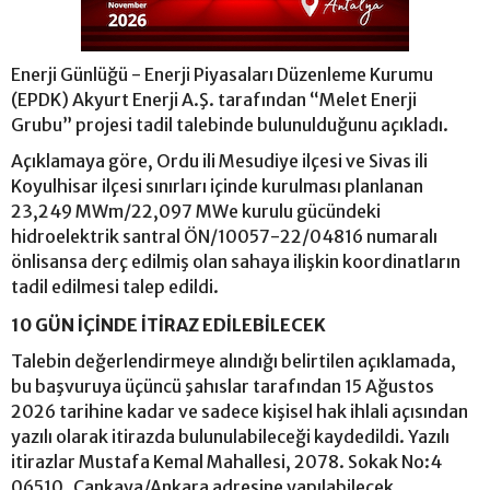
Enerji Günlüğü - Enerji Piyasaları Düzenleme Kurumu
(EPDK) Akyurt Enerji A.Ş. tarafından “Melet Enerji
Grubu” projesi tadil talebinde bulunulduğunu açıkladı.
Açıklamaya göre, Ordu ili Mesudiye ilçesi ve Sivas ili
Koyulhisar ilçesi sınırları içinde kurulması planlanan
23,249 MWm/22,097 MWe kurulu gücündeki
hidroelektrik santral ÖN/10057-22/04816 numaralı
önlisansa derç edilmiş olan sahaya ilişkin koordinatların
tadil edilmesi talep edildi.
10 GÜN İÇİNDE İTİRAZ EDİLEBİLECEK
Talebin değerlendirmeye alındığı belirtilen açıklamada,
bu başvuruya üçüncü şahıslar tarafından 15 Ağustos
2026 tarihine kadar ve sadece kişisel hak ihlali açısından
yazılı olarak itirazda bulunulabileceği kaydedildi. Yazılı
itirazlar Mustafa Kemal Mahallesi, 2078. Sokak No:4
06510 Çankaya/Ankara adresine yapılabilecek.