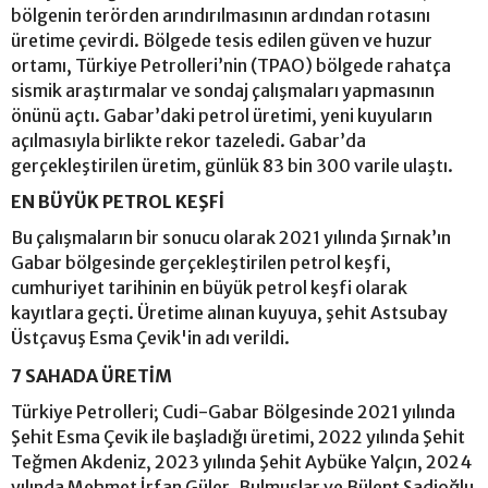
bölgenin terörden arındırılmasının ardından rotasını
üretime çevirdi. Bölgede tesis edilen güven ve huzur
ortamı, Türkiye Petrolleri’nin (TPAO) bölgede rahatça
sismik araştırmalar ve sondaj çalışmaları yapmasının
önünü açtı. Gabar’daki petrol üretimi, yeni kuyuların
açılmasıyla birlikte rekor tazeledi. Gabar’da
gerçekleştirilen üretim, günlük 83 bin 300 varile ulaştı.
EN BÜYÜK PETROL KEŞFİ
Bu çalışmaların bir sonucu olarak 2021 yılında Şırnak’ın
Gabar bölgesinde gerçekleştirilen petrol keşfi,
cumhuriyet tarihinin en büyük petrol keşfi olarak
kayıtlara geçti. Üretime alınan kuyuya, şehit Astsubay
Üstçavuş Esma Çevik'in adı verildi.
7 SAHADA ÜRETİM
Türkiye Petrolleri; Cudi-Gabar Bölgesinde 2021 yılında
Şehit Esma Çevik ile başladığı üretimi, 2022 yılında Şehit
Teğmen Akdeniz, 2023 yılında Şehit Aybüke Yalçın, 2024
yılında Mehmet İrfan Güler, Bulmuşlar ve Bülent Sadioğlu