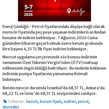
Enerji Günlüğü - Petrol fiyatlarındaki düşüşe bağlı olarak
motorin fiyatında peş peşe yaşanan indirimlerin ardından
benzine de indirim bekleniyor. 7 Ağustos 2026 Cuma
gününden itibaren geçerli olmak üzere benzin grubunda
litre başına 4,35 TL’lik fiyat indirimi bekleniyor.
Mevcut uygulama çerçevesinde söz konusu indirimin
tamamının Özel Tüketim Vergisi’nden (ÖTV) mahsup
edilmesinin öngörüldüğü belirtiliyor. Bu nedenle beklenen
indirimin pompa fiyatlarına yansımama ihtimali
bulunuyor.
Benzin mevcut durumda İstanbul’da 68,51 TL, Ankara’da
68,22 TL ve İzmir’de 68,51 TL seviyesinden satılıyor.
,
,
,
,
Etiketler :
benzin
benzin fiyatı
indirim
petrol
akaryakıt