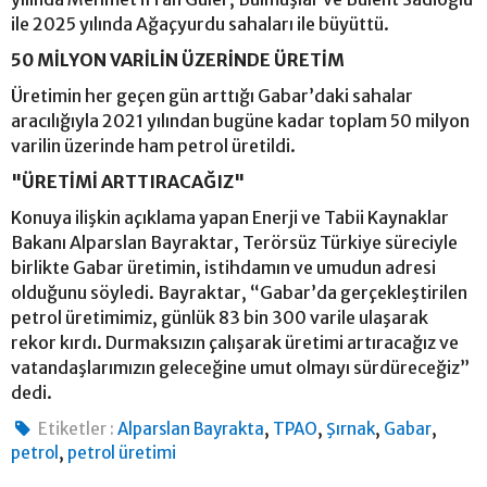
ile 2025 yılında Ağaçyurdu sahaları ile büyüttü.
50 MİLYON VARİLİN ÜZERİNDE ÜRETİM
Üretimin her geçen gün arttığı Gabar’daki sahalar
aracılığıyla 2021 yılından bugüne kadar toplam 50 milyon
varilin üzerinde ham petrol üretildi.
"ÜRETİMİ ARTTIRACAĞIZ"
Konuya ilişkin açıklama yapan Enerji ve Tabii Kaynaklar
Bakanı Alparslan Bayraktar, Terörsüz Türkiye süreciyle
birlikte Gabar üretimin, istihdamın ve umudun adresi
olduğunu söyledi. Bayraktar, “Gabar’da gerçekleştirilen
petrol üretimimiz, günlük 83 bin 300 varile ulaşarak
rekor kırdı. Durmaksızın çalışarak üretimi artıracağız ve
vatandaşlarımızın geleceğine umut olmayı sürdüreceğiz”
dedi.
,
,
,
,
Etiketler :
Alparslan Bayrakta
TPAO
Şırnak
Gabar
,
petrol
petrol üretimi