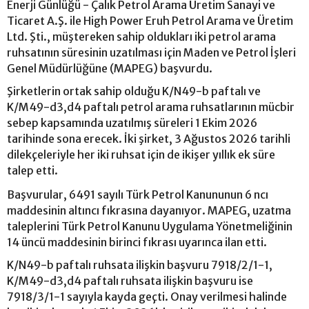
Enerji Günlüğü - Çalık Petrol Arama Üretim Sanayi ve
Ticaret A.Ş. ile High Power Eruh Petrol Arama ve Üretim
Ltd. Şti., müştereken sahip oldukları iki petrol arama
ruhsatının süresinin uzatılması için Maden ve Petrol İşleri
Genel Müdürlüğüne (MAPEG) başvurdu.
Şirketlerin ortak sahip olduğu K/N49-b paftalı ve
K/M49-d3,d4 paftalı petrol arama ruhsatlarının mücbir
sebep kapsamında uzatılmış süreleri 1 Ekim 2026
tarihinde sona erecek. İki şirket, 3 Ağustos 2026 tarihli
dilekçeleriyle her iki ruhsat için de ikişer yıllık ek süre
talep etti.
Başvurular, 6491 sayılı Türk Petrol Kanununun 6 ncı
maddesinin altıncı fıkrasına dayanıyor. MAPEG, uzatma
taleplerini Türk Petrol Kanunu Uygulama Yönetmeliğinin
14 üncü maddesinin birinci fıkrası uyarınca ilan etti.
K/N49-b paftalı ruhsata ilişkin başvuru 7918/2/1-1,
K/M49-d3,d4 paftalı ruhsata ilişkin başvuru ise
7918/3/1-1 sayıyla kayda geçti. Onay verilmesi halinde