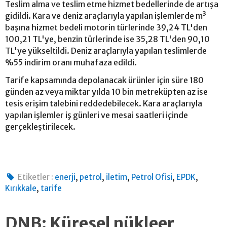
Teslim alma ve teslim etme hizmet bedellerinde de artışa
gidildi. Kara ve deniz araçlarıyla yapılan işlemlerde m³
başına hizmet bedeli motorin türlerinde 39,24 TL'den
100,21 TL'ye, benzin türlerinde ise 35,28 TL'den 90,10
TL'ye yükseltildi. Deniz araçlarıyla yapılan teslimlerde
%55 indirim oranı muhafaza edildi.
Tarife kapsamında depolanacak ürünler için süre 180
günden az veya miktar yılda 10 bin metreküpten az ise
tesis erişim talebini reddedebilecek. Kara araçlarıyla
yapılan işlemler iş günleri ve mesai saatleri içinde
gerçekleştirilecek.
,
,
,
,
,
Etiketler :
enerji
petrol
iletim
Petrol Ofisi
EPDK
,
Kırıkkale
tarife
DNB: Küresel nükleer