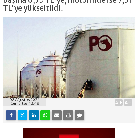
başına 6,75 TL'ye, motorinde ise 7,31
TL'ye yükseltildi.
08 Ağustos 2026
A+
A-
Cumartesi 12:48