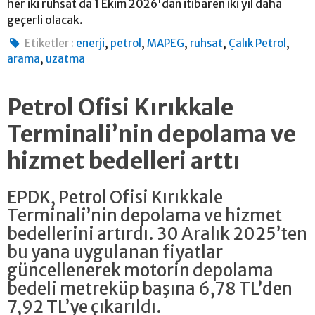
her iki ruhsat da 1 Ekim 2026'dan itibaren iki yıl daha
geçerli olacak.
,
,
,
,
,
Etiketler :
enerji
petrol
MAPEG
ruhsat
Çalık Petrol
,
arama
uzatma
Petrol Ofisi Kırıkkale
Terminali’nin depolama ve
hizmet bedelleri arttı
EPDK, Petrol Ofisi Kırıkkale
Terminali’nin depolama ve hizmet
bedellerini artırdı. 30 Aralık 2025’ten
bu yana uygulanan fiyatlar
güncellenerek motorin depolama
bedeli metreküp başına 6,78 TL’den
7,92 TL’ye çıkarıldı.