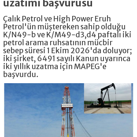
uzatımı başvurusu
Çalık Petrol ve High Power Eruh
Petrol'ün müştereken sahip olduğu
K/N49-b ve K/M49-d3,d4 paftalı iki
petrol arama ruhsatının mücbir
sebep süresi 1 Ekim 2026'da doluyor;
iki şirket, 6491 sayılı Kanun uyarınca
iki yıllık uzatma için MAPEG'e
başvurdu.