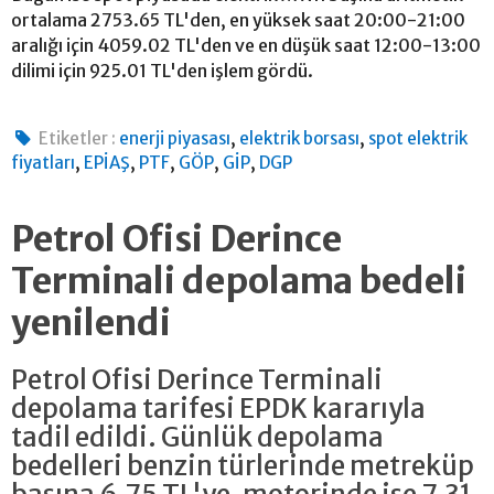
ortalama 2753.65 TL'den, en yüksek saat 20:00-21:00
aralığı için 4059.02 TL'den ve en düşük saat 12:00-13:00
dilimi için 925.01 TL'den işlem gördü.
,
,
Etiketler :
enerji piyasası
elektrik borsası
spot elektrik
,
,
,
,
,
fiyatları
EPİAŞ
PTF
GÖP
GİP
DGP
Petrol Ofisi Derince
Terminali depolama bedeli
yenilendi
Petrol Ofisi Derince Terminali
depolama tarifesi EPDK kararıyla
tadil edildi. Günlük depolama
bedelleri benzin türlerinde metreküp