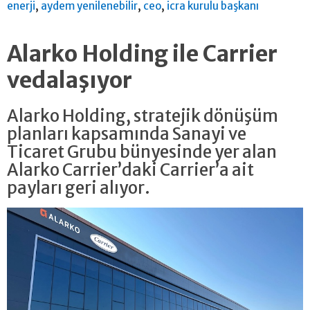
,
,
,
enerji
aydem yenilenebilir
ceo
icra kurulu başkanı
Alarko Holding ile Carrier
vedalaşıyor
Alarko Holding, stratejik dönüşüm
planları kapsamında Sanayi ve
Ticaret Grubu bünyesinde yer alan
Alarko Carrier’daki Carrier’a ait
payları geri alıyor.