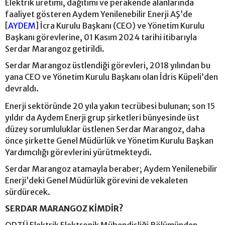
Elektrik üretimi, dağıtımı ve perakende alanlarında
faaliyet gösteren Aydem Yenilenebilir Enerji AŞ’de
[
AYDEM
] İcra Kurulu Başkanı (CEO) ve Yönetim Kurulu
Başkanı görevlerine, 01 Kasım 2024 tarihi itibarıyla
Serdar Marangoz getirildi.
Serdar Marangoz üstlendiği görevleri, 2018 yılından bu
yana CEO ve Yönetim Kurulu Başkanı olan İdris Küpeli’den
devraldı.
Enerji sektöründe 20 yıla yakın tecrübesi bulunan; son 15
yıldır da Aydem Enerji grup şirketleri bünyesinde üst
düzey sorumluluklar üstlenen Serdar Marangoz, daha
önce şirkette Genel Müdürlük ve Yönetim Kurulu Başkan
Yardımcılığı görevlerini yürütmekteydi.
Serdar Marangoz atamayla beraber; Aydem Yenilenebilir
Enerji’deki Genel Müdürlük görevini de vekaleten
sürdürecek.
SERDAR MARANGOZ KİMDİR?
ODTÜ Elektrik Elektronik Mühendisliği Bölümünden