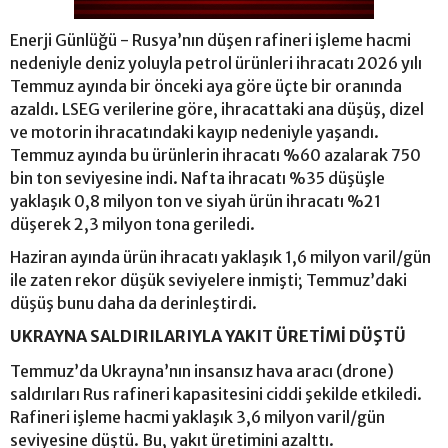
Enerji Günlüğü - Rusya’nın düşen rafineri işleme hacmi
nedeniyle deniz yoluyla petrol ürünleri ihracatı 2026 yılı
Temmuz ayında bir önceki aya göre üçte bir oranında
azaldı. LSEG verilerine göre, ihracattaki ana düşüş, dizel
ve motorin ihracatındaki kayıp nedeniyle yaşandı.
Temmuz ayında bu ürünlerin ihracatı %60 azalarak 750
bin ton seviyesine indi. Nafta ihracatı %35 düşüşle
yaklaşık 0,8 milyon ton ve siyah ürün ihracatı %21
düşerek 2,3 milyon tona geriledi.
Haziran ayında ürün ihracatı yaklaşık 1,6 milyon varil/gün
ile zaten rekor düşük seviyelere inmişti; Temmuz’daki
düşüş bunu daha da derinleştirdi.
UKRAYNA SALDIRILARIYLA YAKIT ÜRETİMİ DÜŞTÜ
Temmuz’da Ukrayna’nın insansız hava aracı (drone)
saldırıları Rus rafineri kapasitesini ciddi şekilde etkiledi.
Rafineri işleme hacmi yaklaşık 3,6 milyon varil/gün
seviyesine düştü. Bu, yakıt üretimini azalttı.