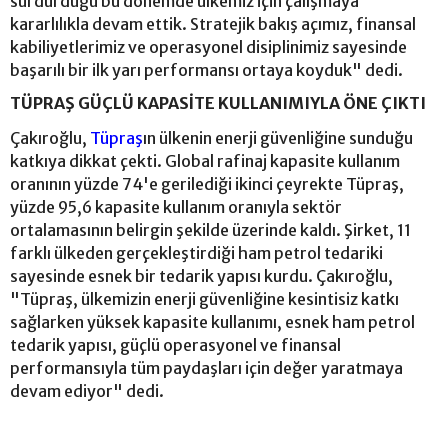
sürdürdüğü bu dönemde ülkemiz için çalışmaya
kararlılıkla devam ettik. Stratejik bakış açımız, finansal
kabiliyetlerimiz ve operasyonel disiplinimiz sayesinde
başarılı bir ilk yarı performansı ortaya koyduk" dedi.
TÜPRAŞ GÜÇLÜ KAPASİTE KULLANIMIYLA ÖNE ÇIKTI
Çakıroğlu,
Tüpraş
ın ülkenin enerji güvenliğine sunduğu
katkıya dikkat çekti. Global rafinaj kapasite kullanım
oranının yüzde 74'e gerilediği ikinci çeyrekte Tüpraş,
yüzde 95,6 kapasite kullanım oranıyla sektör
ortalamasının belirgin şekilde üzerinde kaldı. Şirket, 11
farklı ülkeden gerçekleştirdiği ham petrol tedariki
sayesinde esnek bir tedarik yapısı kurdu. Çakıroğlu,
"Tüpraş, ülkemizin enerji güvenliğine kesintisiz katkı
sağlarken yüksek kapasite kullanımı, esnek ham petrol
tedarik yapısı, güçlü operasyonel ve finansal
performansıyla tüm paydaşları için değer yaratmaya
devam ediyor" dedi.