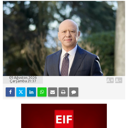
05 Ağustos 2026
A+
A-
Çarşamba 21:37