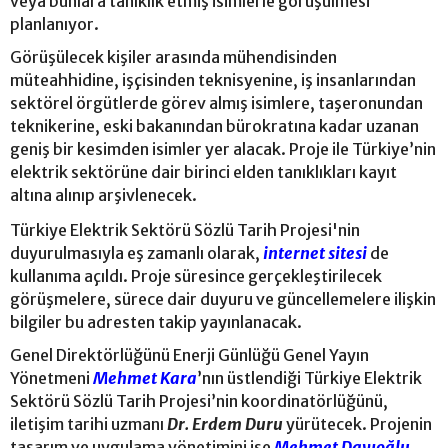
veya bunlara tanıklık etmiş isimlerle görüşülmesi
planlanıyor.
Görüşülecek kişiler arasında mühendisinden
müteahhidine, işçisinden teknisyenine, iş insanlarından
sektörel örgütlerde görev almış isimlere, taşeronundan
teknikerine, eski bakanından bürokratına kadar uzanan
geniş bir kesimden isimler yer alacak. Proje ile Türkiye’nin
elektrik sektörüne dair birinci elden tanıklıkları kayıt
altına alınıp arşivlenecek.
Türkiye Elektrik Sektörü Sözlü Tarih Projesi'nin
duyurulmasıyla eş zamanlı olarak,
internet sitesi
de
kullanıma açıldı. Proje süresince gerçekleştirilecek
görüşmelere, sürece dair duyuru ve güncellemelere ilişkin
bilgiler bu adresten takip yayınlanacak.
Genel Direktörlüğünü Enerji Günlüğü Genel Yayın
Yönetmeni
Mehmet Kara
’nın üstlendiği Türkiye Elektrik
Sektörü Sözlü Tarih Projesi’nin koordinatörlüğünü,
iletişim tarihi uzmanı
Dr. Erdem Duru
yürütecek. Projenin
tasarım ve uygulama yönetimini ise
Mehmet Dayıoğlu