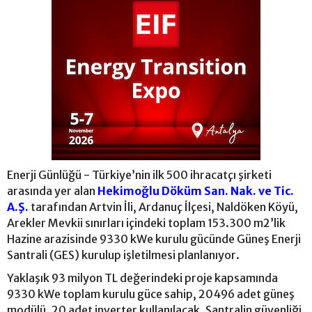
Enerji Günlüğü - Türkiye’nin ilk 500 ihracatçı şirketi
arasında yer alan
Hekimoğlu Döküm San. Nak. ve Tic.
A.Ş.
tarafından Artvin İli, Ardanuç İlçesi, Naldöken Köyü,
Arekler Mevkii sınırları içindeki toplam 153.300 m2’lik
Hazine arazisinde 9330 kWe kurulu gücünde Güneş Enerji
Santrali (GES) kurulup işletilmesi planlanıyor.
Yaklaşık 93 milyon TL değerindeki proje kapsamında
9330 kWe toplam kurulu güce sahip, 20496 adet güneş
modülü, 20 adet inverter kullanılacak. Santralin güvenliği