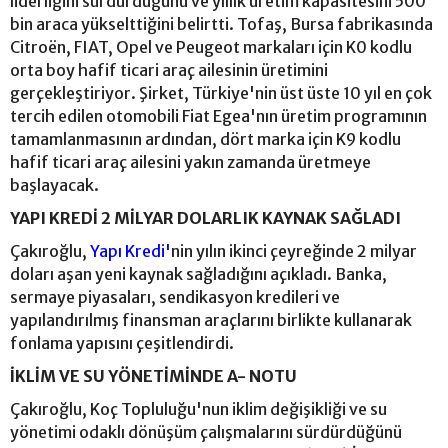
liderliğini sürdürdüğünü ve yıllık üretim kapasitesini 500
bin araca yükselttiğini belirtti. Tofaş, Bursa fabrikasında
Citroën, FIAT, Opel ve Peugeot markaları için K0 kodlu
orta boy hafif ticari araç ailesinin üretimini
gerçekleştiriyor. Şirket, Türkiye'nin üst üste 10 yıl en çok
tercih edilen otomobili Fiat Egea'nın üretim programının
tamamlanmasının ardından, dört marka için K9 kodlu
hafif ticari araç ailesini yakın zamanda üretmeye
başlayacak.
YAPI KREDİ 2 MİLYAR DOLARLIK KAYNAK SAĞLADI
Çakıroğlu,
Yapı Kredi'
nin yılın ikinci çeyreğinde 2 milyar
doları aşan yeni kaynak sağladığını açıkladı. Banka,
sermaye piyasaları, sendikasyon kredileri ve
yapılandırılmış finansman araçlarını birlikte kullanarak
fonlama yapısını çeşitlendirdi.
İKLİM VE SU YÖNETİMİNDE A- NOTU
Çakıroğlu, Koç Topluluğu'nun iklim değişikliği ve su
yönetimi odaklı dönüşüm çalışmalarını sürdürdüğünü