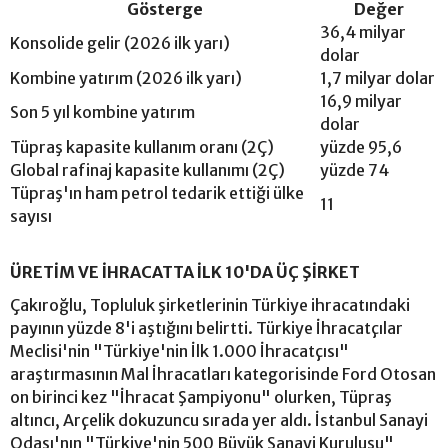
Gösterge
Değer
36,4 milyar
Konsolide gelir (2026 ilk yarı)
dolar
Kombine yatırım (2026 ilk yarı)
1,7 milyar dolar
16,9 milyar
Son 5 yıl kombine yatırım
dolar
Tüpraş kapasite kullanım oranı (2Ç)
yüzde 95,6
Global rafinaj kapasite kullanımı (2Ç)
yüzde 74
Tüpraş'ın ham petrol tedarik ettiği ülke
11
sayısı
ÜRETİM VE İHRACATTA İLK 10'DA ÜÇ ŞİRKET
Çakıroğlu, Topluluk şirketlerinin Türkiye ihracatındaki
payının yüzde 8'i aştığını belirtti. Türkiye İhracatçılar
Meclisi'nin "Türkiye'nin İlk 1.000 İhracatçısı"
araştırmasının Mal İhracatları kategorisinde Ford Otosan
on birinci kez "İhracat Şampiyonu" olurken, Tüpraş
altıncı, Arçelik dokuzuncu sırada yer aldı. İstanbul Sanayi
Odası'nın "Türkiye'nin 500 Büyük Sanayi Kuruluşu"