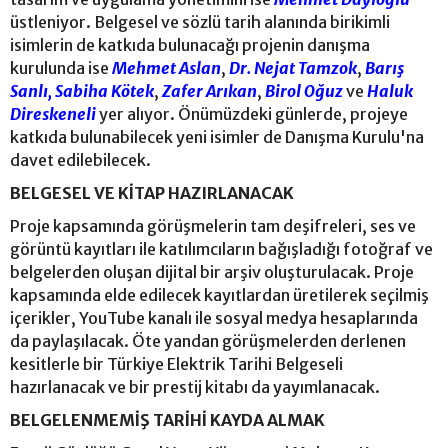
üstleniyor. Belgesel ve sözlü tarih alanında birikimli
isimlerin de katkıda bulunacağı projenin danışma
kurulunda ise
Mehmet Aslan
,
Dr. Nejat Tamzok
,
Barış
Sanlı,
Sabiha Kötek
,
Zafer Arıkan
,
Birol Oğuz
ve
Haluk
Direskeneli
yer alıyor. Önümüzdeki günlerde, projeye
katkıda bulunabilecek yeni isimler de Danışma Kurulu'na
davet edilebilecek.
BELGESEL VE KİTAP HAZIRLANACAK
Proje kapsamında görüşmelerin tam deşifreleri, ses ve
görüntü kayıtları ile katılımcıların bağışladığı fotoğraf ve
belgelerden oluşan dijital bir arşiv oluşturulacak. Proje
kapsamında elde edilecek kayıtlardan üretilerek seçilmiş
içerikler, YouTube kanalı ile sosyal medya hesaplarında
da paylaşılacak. Öte yandan görüşmelerden derlenen
kesitlerle bir Türkiye Elektrik Tarihi Belgeseli
hazırlanacak ve bir prestij kitabı da yayımlanacak.
BELGELENMEMİŞ TARİHİ KAYDA ALMAK