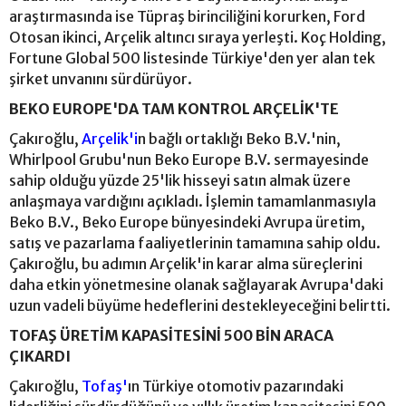
araştırmasında ise Tüpraş birinciliğini korurken, Ford
Otosan ikinci, Arçelik altıncı sıraya yerleşti. Koç Holding,
Fortune Global 500 listesinde Türkiye'den yer alan tek
şirket unvanını sürdürüyor.
BEKO EUROPE'DA TAM KONTROL ARÇELİK'TE
Çakıroğlu,
Arçelik'i
n bağlı ortaklığı Beko B.V.'nin,
Whirlpool Grubu'nun Beko Europe B.V. sermayesinde
sahip olduğu yüzde 25'lik hisseyi satın almak üzere
anlaşmaya vardığını açıkladı. İşlemin tamamlanmasıyla
Beko B.V., Beko Europe bünyesindeki Avrupa üretim,
satış ve pazarlama faaliyetlerinin tamamına sahip oldu.
Çakıroğlu, bu adımın Arçelik'in karar alma süreçlerini
daha etkin yönetmesine olanak sağlayarak Avrupa'daki
uzun vadeli büyüme hedeflerini destekleyeceğini belirtti.
TOFAŞ ÜRETİM KAPASİTESİNİ 500 BİN ARACA
ÇIKARDI
Çakıroğlu,
Tofaş'
ın Türkiye otomotiv pazarındaki