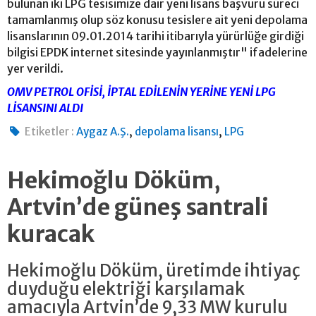
bulunan iki LPG tesisimize dair yeni lisans başvuru süreci
tamamlanmış olup söz konusu tesislere ait yeni depolama
lisanslarının 09.01.2014 tarihi itibarıyla yürürlüğe girdiği
bilgisi EPDK internet sitesinde yayınlanmıştır" ifadelerine
yer verildi.
OMV PETROL OFİSİ, İPTAL EDİLENİN YERİNE YENİ LPG
LİSANSINI ALDI
,
,
Etiketler :
Aygaz A.Ş.
depolama lisansı
LPG
Hekimoğlu Döküm,
Artvin’de güneş santrali
kuracak
Hekimoğlu Döküm, üretimde ihtiyaç
duyduğu elektriği karşılamak
amacıyla Artvin’de 9,33 MW kurulu