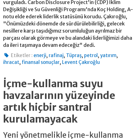
vurguladı. Carbon Disclosure Project'in (CDP) İklim
Değişikliği ve Su Güvenliği Programı'nda Koç Holding, A-
notu elde ederek liderlik statüsünü korudu. Çakıroğlu,
"Önümüzdeki dönemde de sürdürülebilirliği, gelecek
nesillere karşı taşıdığımız sorumluluğun ayrılmaz bir
parçası olarak görmeye ve bu alandaki liderliğimizi daha
da ileri taşımaya devam edeceğiz" dedi.
,
,
,
,
,
Etiketler :
enerji
rafinaj
Tüpraş
petrol
yatırım
,
,
ihracat
finansal sonuçlar
Levent Çakıroğlu
İçme-kullanma suyu
havzalarının yüzeyinde
artık hiçbir santral
kurulamayacak
Yeni yönetmelikle içme-kullanma