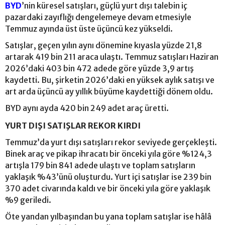
BYD
’nin küresel satışları, güçlü yurt dışı talebin iç
pazardaki zayıflığı dengelemeye devam etmesiyle
Temmuz ayında üst üste üçüncü kez yükseldi.
Satışlar, geçen yılın aynı dönemine kıyasla yüzde 21,8
artarak 419 bin 211 araca ulaştı. Temmuz satışları Haziran
2026’daki 403 bin 472 adede göre yüzde 3,9 artış
kaydetti. Bu, şirketin 2026’daki en yüksek aylık satışı ve
art arda üçüncü ay yıllık büyüme kaydettiği dönem oldu.
BYD aynı ayda 420 bin 249 adet araç üretti.
YURT DIŞI SATIŞLAR REKOR KIRDI
Temmuz’da yurt dışı satışları rekor seviyede gerçekleşti.
Binek araç ve pikap ihracatı bir önceki yıla göre %124,3
artışla 179 bin 841 adede ulaştı ve toplam satışların
yaklaşık %43’ünü oluşturdu. Yurt içi satışlar ise 239 bin
370 adet civarında kaldı ve bir önceki yıla göre yaklaşık
%9 geriledi.
Öte yandan yılbaşından bu yana toplam satışlar ise hâlâ