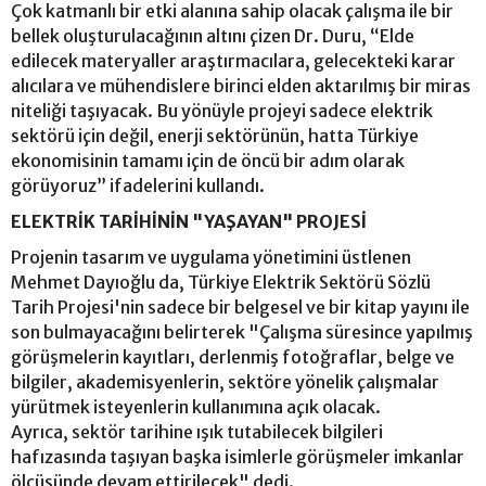
Çok katmanlı bir etki alanına sahip olacak çalışma ile bir
bellek oluşturulacağının altını çizen Dr. Duru, “Elde
edilecek materyaller araştırmacılara, gelecekteki karar
alıcılara ve mühendislere birinci elden aktarılmış bir miras
niteliği taşıyacak. Bu yönüyle projeyi sadece elektrik
sektörü için değil, enerji sektörünün, hatta Türkiye
ekonomisinin tamamı için de öncü bir adım olarak
görüyoruz” ifadelerini kullandı.
ELEKTRİK TARİHİNİN "YAŞAYAN" PROJESİ
Projenin tasarım ve uygulama yönetimini üstlenen
Mehmet Dayıoğlu da, Türkiye Elektrik Sektörü Sözlü
Tarih Projesi'nin sadece bir belgesel ve bir kitap yayını ile
son bulmayacağını belirterek "Çalışma süresince yapılmış
görüşmelerin kayıtları, derlenmiş fotoğraflar, belge ve
bilgiler, akademisyenlerin, sektöre yönelik çalışmalar
yürütmek isteyenlerin kullanımına açık olacak.
Ayrıca, sektör tarihine ışık tutabilecek bilgileri
hafızasında taşıyan başka isimlerle görüşmeler imkanlar
ölçüsünde devam ettirilecek" dedi.