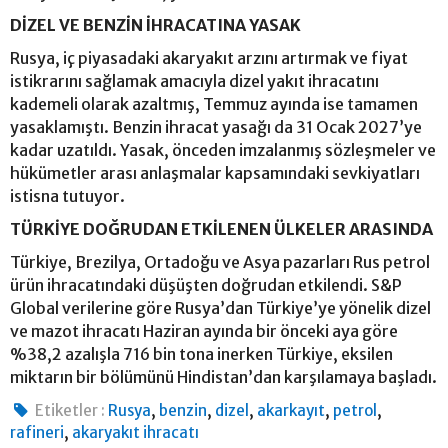
DİZEL VE BENZİN İHRACATINA YASAK
Rusya, iç piyasadaki akaryakıt arzını artırmak ve fiyat
istikrarını sağlamak amacıyla dizel yakıt ihracatını
kademeli olarak azaltmış, Temmuz ayında ise tamamen
yasaklamıştı. Benzin ihracat yasağı da 31 Ocak 2027’ye
kadar uzatıldı. Yasak, önceden imzalanmış sözleşmeler ve
hükümetler arası anlaşmalar kapsamındaki sevkiyatları
istisna tutuyor.
TÜRKİYE DOĞRUDAN ETKİLENEN ÜLKELER ARASINDA
Türkiye, Brezilya, Ortadoğu ve Asya pazarları Rus petrol
ürün ihracatındaki düşüşten doğrudan etkilendi. S&P
Global verilerine göre Rusya’dan Türkiye’ye yönelik dizel
ve mazot ihracatı Haziran ayında bir önceki aya göre
%38,2 azalışla 716 bin tona inerken Türkiye, eksilen
miktarın bir bölümünü Hindistan’dan karşılamaya başladı.
,
,
,
,
,
Etiketler :
Rusya
benzin
dizel
akarkayıt
petrol
,
rafineri
akaryakıt ihracatı