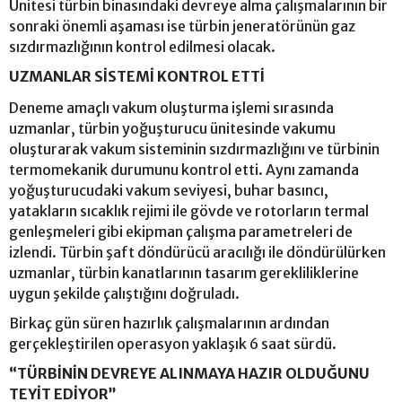
Ünitesi türbin binasındaki devreye alma çalışmalarının bir
sonraki önemli aşaması ise türbin jeneratörünün gaz
sızdırmazlığının kontrol edilmesi olacak.
UZMANLAR SİSTEMİ KONTROL ETTİ
Deneme amaçlı vakum oluşturma işlemi sırasında
uzmanlar, türbin yoğuşturucu ünitesinde vakumu
oluşturarak vakum sisteminin sızdırmazlığını ve türbinin
termomekanik durumunu kontrol etti. Aynı zamanda
yoğuşturucudaki vakum seviyesi, buhar basıncı,
yatakların sıcaklık rejimi ile gövde ve rotorların termal
genleşmeleri gibi ekipman çalışma parametreleri de
izlendi. Türbin şaft döndürücü aracılığı ile döndürülürken
uzmanlar, türbin kanatlarının tasarım gerekliliklerine
uygun şekilde çalıştığını doğruladı.
Birkaç gün süren hazırlık çalışmalarının ardından
gerçekleştirilen operasyon yaklaşık 6 saat sürdü.
“TÜRBİNİN DEVREYE ALINMAYA HAZIR OLDUĞUNU
TEYİT EDİYOR”