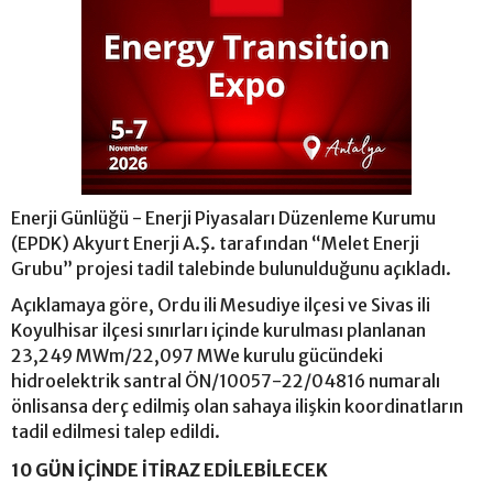
Enerji Günlüğü - Enerji Piyasaları Düzenleme Kurumu
(EPDK) Akyurt Enerji A.Ş. tarafından “Melet Enerji
Grubu” projesi tadil talebinde bulunulduğunu açıkladı.
Açıklamaya göre, Ordu ili Mesudiye ilçesi ve Sivas ili
Koyulhisar ilçesi sınırları içinde kurulması planlanan
23,249 MWm/22,097 MWe kurulu gücündeki
hidroelektrik santral ÖN/10057-22/04816 numaralı
önlisansa derç edilmiş olan sahaya ilişkin koordinatların
tadil edilmesi talep edildi.
10 GÜN İÇİNDE İTİRAZ EDİLEBİLECEK