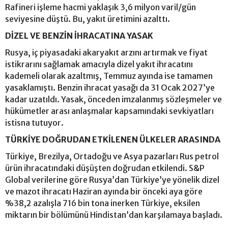
Rafineri işleme hacmi yaklaşık 3,6 milyon varil/gün
seviyesine düştü. Bu, yakıt üretimini azalttı.
DİZEL VE BENZİN İHRACATINA YASAK
Rusya, iç piyasadaki akaryakıt arzını artırmak ve fiyat
istikrarını sağlamak amacıyla dizel yakıt ihracatını
kademeli olarak azaltmış, Temmuz ayında ise tamamen
yasaklamıştı. Benzin ihracat yasağı da 31 Ocak 2027’ye
kadar uzatıldı. Yasak, önceden imzalanmış sözleşmeler ve
hükümetler arası anlaşmalar kapsamındaki sevkiyatları
istisna tutuyor.
TÜRKİYE DOĞRUDAN ETKİLENEN ÜLKELER ARASINDA
Türkiye, Brezilya, Ortadoğu ve Asya pazarları Rus petrol
ürün ihracatındaki düşüşten doğrudan etkilendi. S&P
Global verilerine göre Rusya’dan Türkiye’ye yönelik dizel
ve mazot ihracatı Haziran ayında bir önceki aya göre
%38,2 azalışla 716 bin tona inerken Türkiye, eksilen
miktarın bir bölümünü Hindistan’dan karşılamaya başladı.