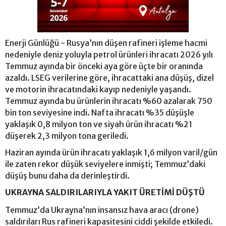
Enerji Günlüğü - Rusya’nın düşen rafineri işleme hacmi
nedeniyle deniz yoluyla petrol ürünleri ihracatı 2026 yılı
Temmuz ayında bir önceki aya göre üçte bir oranında
azaldı. LSEG verilerine göre, ihracattaki ana düşüş, dizel
ve motorin ihracatındaki kayıp nedeniyle yaşandı.
Temmuz ayında bu ürünlerin ihracatı %60 azalarak 750
bin ton seviyesine indi. Nafta ihracatı %35 düşüşle
yaklaşık 0,8 milyon ton ve siyah ürün ihracatı %21
düşerek 2,3 milyon tona geriledi.
Haziran ayında ürün ihracatı yaklaşık 1,6 milyon varil/gün
ile zaten rekor düşük seviyelere inmişti; Temmuz’daki
düşüş bunu daha da derinleştirdi.
UKRAYNA SALDIRILARIYLA YAKIT ÜRETİMİ DÜŞTÜ
Temmuz’da Ukrayna’nın insansız hava aracı (drone)
saldırıları Rus rafineri kapasitesini ciddi şekilde etkiledi.