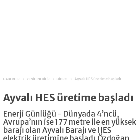
Ayvalı HES üretime başladı
HABERLER
YENİLENEBİLİR
HİDRO
Ayvalı HES üretime başladı
Enerji Günlüğü - Dünyada 4’ncü,
Avrupa’nın ise 177 metre ile en yüksek
barajı olan Ayvalı Barajı ve HES
elektrik üretimine başladı.Özdoğan