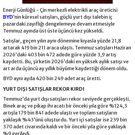
Enerji Günlüğü - Çin merkezli elektrikli araç üreticisi
BYD
’nin küresel satışları, güçlü yurt dışı talebin iç
pazardaki zayıflığı dengelemeye devam etmesiyle
Temmuz ayında üst üste üçüncü kez yükseldi.
Satışlar, geçen yılın aynı dönemine kıyasla yüzde 21,8
artarak 419 bin 211 araca ulaştı. Temmuz satışları Haziran
2026’daki 403 bin 472 adede göre yüzde 3,9 artış
kaydetti. Bu, şirketin 2026’daki en yüksek aylık satışı ve
art arda üçüncü ay yıllık büyüme kaydettiği dönem oldu.
BYD aynı ayda 420 bin 249 adet araç üretti.
YURT DIŞI SATIŞLAR REKOR KIRDI
Temmuz’da yurt dışı satışları rekor seviyede gerçekleşti.
Binek araç ve pikap ihracatı bir önceki yıla göre %124,3
artışla 179 bin 841 adede ulaştı ve toplam satışların
yaklaşık %43’ünü oluşturdu. Yurt içi satışlar ise 239 bin
370 adet civarında kaldı ve bir önceki yıla göre yaklaşık
%9 geriledi.