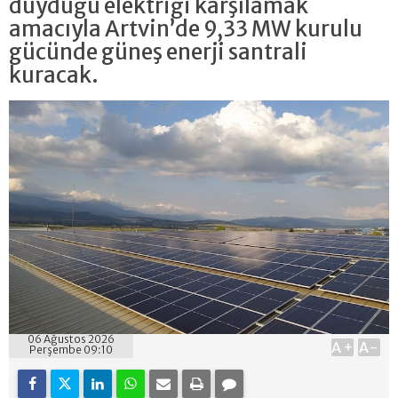
duyduğu elektriği karşılamak
amacıyla Artvin’de 9,33 MW kurulu
gücünde güneş enerji santrali
kuracak.
06 Ağustos 2026
A+
A-
Perşembe 09:10