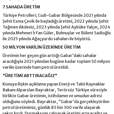
7 SAHADA ÜRETİM
Türkiye Petrolleri; Cudi-Gabar Bölgesinde 2021 yılında
Şehit Esma Çevik ile başladığı üretimi, 2022 yılında Şehit
Teğmen Akdeniz, 2023 yılında Şehit Aybüke Yalçın, 2024
yılında Mehmet İrfan Güler, Bulmuşlar ve Bülent Sadioğlu
ile 2025 yılında Ağaçyurdu sahaları ile büyüttü.
50 MİLYON VARİLİN ÜZERİNDE ÜRETİM
Üretimin her geçen gün arttığı Gabar’daki sahalar
aracılığıyla 2021 yılından bugüne kadar toplam 50 milyon
varilin üzerinde ham petrol üretildi.
"ÜRETİMİ ARTTIRACAĞIZ"
Konuya ilişkin açıklama yapan Enerji ve Tabii Kaynaklar
Bakanı Alparslan Bayraktar, Terörsüz Türkiye süreciyle
birlikte Gabar üretimin, istihdamın ve umudun adresi
olduğunu söyledi. Bayraktar, “Gabar’da gerçekleştirilen
petrol üretimimiz, günlük 83 bin 300 varile ulaşarak
rekor kırdı. Durmaksızın çalışarak üretimi artıracağız ve