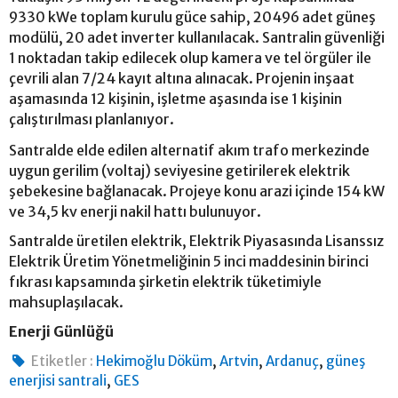
9330 kWe toplam kurulu güce sahip, 20496 adet güneş
modülü, 20 adet inverter kullanılacak. Santralin güvenliği
1 noktadan takip edilecek olup kamera ve tel örgüler ile
çevrili alan 7/24 kayıt altına alınacak. Projenin inşaat
aşamasında 12 kişinin, işletme aşasında ise 1 kişinin
çalıştırılması planlanıyor.
Santralde elde edilen alternatif akım trafo merkezinde
uygun gerilim (voltaj) seviyesine getirilerek elektrik
şebekesine bağlanacak. Projeye konu arazi içinde 154 kW
ve 34,5 kv enerji nakil hattı bulunuyor.
Santralde üretilen elektrik, Elektrik Piyasasında Lisanssız
Elektrik Üretim Yönetmeliğinin 5 inci maddesinin birinci
fıkrası kapsamında şirketin elektrik tüketimiyle
mahsuplaşılacak.
Enerji Günlüğü
,
,
,
Etiketler :
Hekimoğlu Döküm
Artvin
Ardanuç
güneş
,
enerjisi santrali
GES