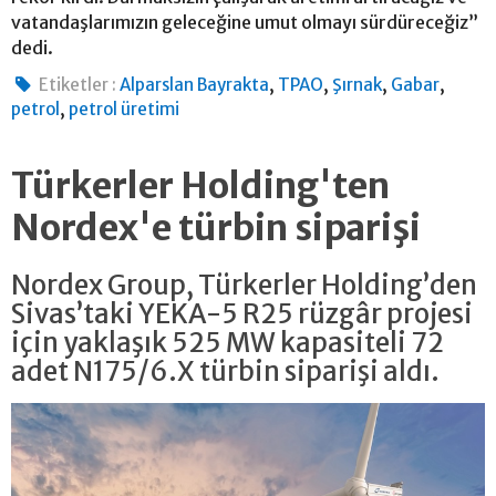
vatandaşlarımızın geleceğine umut olmayı sürdüreceğiz”
dedi.
,
,
,
,
Etiketler :
Alparslan Bayrakta
TPAO
Şırnak
Gabar
,
petrol
petrol üretimi
Türkerler Holding'ten
Nordex'e türbin siparişi
Nordex Group, Türkerler Holding’den
Sivas’taki YEKA-5 R25 rüzgâr projesi
için yaklaşık 525 MW kapasiteli 72
adet N175/6.X türbin siparişi aldı.