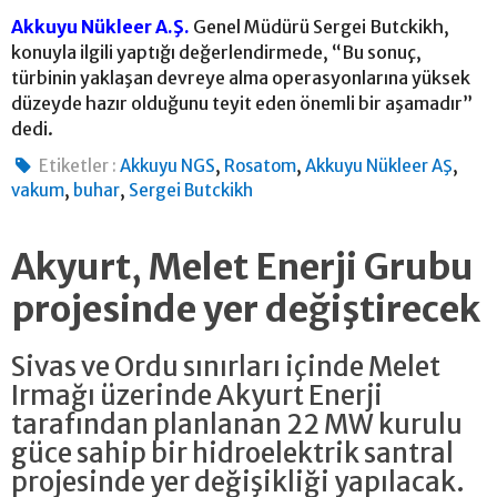
Akkuyu Nükleer A.Ş.
Genel Müdürü Sergei Butckikh,
konuyla ilgili yaptığı değerlendirmede, “Bu sonuç,
türbinin yaklaşan devreye alma operasyonlarına yüksek
düzeyde hazır olduğunu teyit eden önemli bir aşamadır”
dedi.
,
,
,
Etiketler :
Akkuyu NGS
Rosatom
Akkuyu Nükleer AŞ
,
,
vakum
buhar
Sergei Butckikh
Akyurt, Melet Enerji Grubu
projesinde yer değiştirecek
Sivas ve Ordu sınırları içinde Melet
Irmağı üzerinde Akyurt Enerji
tarafından planlanan 22 MW kurulu
güce sahip bir hidroelektrik santral
projesinde yer değişikliği yapılacak.