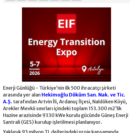
Enerji Günlüğü - Türkiye’nin ilk 500 ihracatçı şirketi
arasında yer alan
Hekimoğlu Döküm San. Nak. ve Tic.
A.Ş.
tarafından Artvin İli, Ardanuç İlçesi, Naldöken Köyü,
Arekler Mevkii sınırları içindeki toplam 153.300 m2’lik
Hazine arazisinde 9330 kWe kurulu gücünde Güneş Enerji
Santrali (GES) kurulup işletilmesi planlanıyor.
Yaklaşık 93 milyon TL değerindeki proje kapsamında