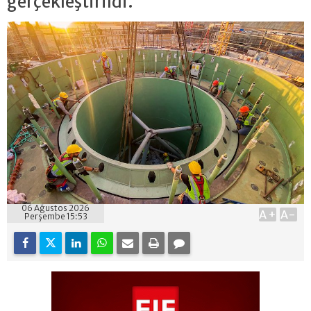
gerçekleştirildi.
06 Ağustos 2026
A+
A-
Perşembe 15:53