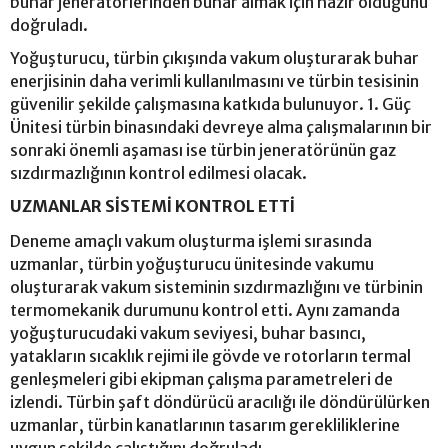
buhar jeneratörlerinden buhar almak için hazır olduğunu
doğruladı.
Yoğuşturucu, türbin çıkışında vakum oluşturarak buhar
enerjisinin daha verimli kullanılmasını ve türbin tesisinin
güvenilir şekilde çalışmasına katkıda bulunuyor. 1. Güç
Ünitesi türbin binasındaki devreye alma çalışmalarının bir
sonraki önemli aşaması ise türbin jeneratörünün gaz
sızdırmazlığının kontrol edilmesi olacak.
UZMANLAR SİSTEMİ KONTROL ETTİ
Deneme amaçlı vakum oluşturma işlemi sırasında
uzmanlar, türbin yoğuşturucu ünitesinde vakumu
oluşturarak vakum sisteminin sızdırmazlığını ve türbinin
termomekanik durumunu kontrol etti. Aynı zamanda
yoğuşturucudaki vakum seviyesi, buhar basıncı,
yatakların sıcaklık rejimi ile gövde ve rotorların termal
genleşmeleri gibi ekipman çalışma parametreleri de
izlendi. Türbin şaft döndürücü aracılığı ile döndürülürken
uzmanlar, türbin kanatlarının tasarım gerekliliklerine
uygun şekilde çalıştığını doğruladı.