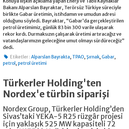
Konuya ilişkin açıklama yapan Enerji ve Tabii Kaynaklar
Bakanı Alparslan Bayraktar, Terörsüz Türkiye süreciyle
birlikte Gabar üretimin, istihdamın ve umudun adresi
olduğunu söyledi. Bayraktar, “Gabar’da gerçekleştirilen
petrol üretimimiz, günlük 83 bin 300 varile ulaşarak
rekor kırdı. Durmaksızın çalışarak üretimi artıracağız ve
vatandaşlarımızın geleceğine umut olmayı sürdüreceğiz”
dedi.
,
,
,
,
Etiketler :
Alparslan Bayrakta
TPAO
Şırnak
Gabar
,
petrol
petrol üretimi
Türkerler Holding'ten
Nordex'e türbin siparişi
Nordex Group, Türkerler Holding’den
Sivas’taki YEKA-5 R25 rüzgâr projesi
için yaklaşık 525 MW kapasiteli 72