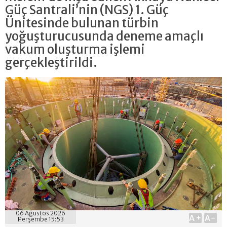
Güç Santrali’nin (NGS) 1. Güç
Ünitesinde bulunan türbin
yoğuşturucusunda deneme amaçlı
vakum oluşturma işlemi
gerçekleştirildi.
06 Ağustos 2026
A+
A-
Perşembe 15:53