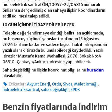
hidroelektrik santral ÖN/10057-22/04816 numaralı
önlisansa derç edilmiş olan sahaya ilişkin koordinatların
tadil edilmesi talep edildi.
10 GÜN İÇİNDE İTİRAZ EDİLEBİLECEK
Talebin değerlendirmeye alındığı belirtilen açıklamada,
bu başvuruya üçüncü şahıslar tarafından 15 Ağustos
2026 tarihine kadar ve sadece kişisel hak ihlali açısından
yazılı olarak itirazda bulunulabileceği kaydedildi. Yazılı
itirazlar Mustafa Kemal Mahallesi, 2078. Sokak No:4
06510 Çankaya/Ankara adresine yapılabilecek.
Saha değişikliğine ilişkin koordinat bilgilerine
buradan
ulaşılabilir.
,
,
,
,
Etiketler :
Akyurt Enerji
Ordu
Sivas
Melet Irmağı
,
,
hidroelektrik santral
saha değişikliği
EPDK
Benzin fiyatlarında indirim