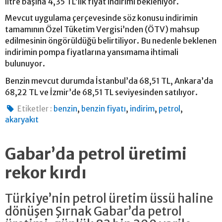
litre başına 4,35 TL’lik fiyat indirimi bekleniyor.
Mevcut uygulama çerçevesinde söz konusu indirimin
tamamının Özel Tüketim Vergisi’nden (ÖTV) mahsup
edilmesinin öngörüldüğü belirtiliyor. Bu nedenle beklenen
indirimin pompa fiyatlarına yansımama ihtimali
bulunuyor.
Benzin mevcut durumda İstanbul’da 68,51 TL, Ankara’da
68,22 TL ve İzmir’de 68,51 TL seviyesinden satılıyor.
,
,
,
,
Etiketler :
benzin
benzin fiyatı
indirim
petrol
akaryakıt
Gabar’da petrol üretimi
rekor kırdı
Türkiye’nin petrol üretim üssü haline
dönüşen Şırnak Gabar’da petrol