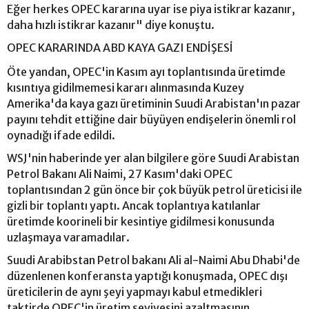
Eğer herkes OPEC kararına uyar ise piya istikrar kazanır,
daha hızlı istikrar kazanır" diye konuştu.
OPEC KARARINDA ABD KAYA GAZI ENDİŞESİ
Öte yandan, OPEC'in Kasım ayı toplantısında üretimde
kısıntıya gidilmemesi kararı alınmasında Kuzey
Amerika'da kaya gazı üretiminin Suudi Arabistan'ın pazar
payını tehdit ettiğine dair büyüyen endişelerin önemli rol
oynadığı ifade edildi.
WSJ'nin haberinde yer alan bilgilere göre Suudi Arabistan
Petrol Bakanı Ali Naimi, 27 Kasım'daki OPEC
toplantısından 2 gün önce bir çok büyük petrol üreticisi ile
gizli bir toplantı yaptı. Ancak toplantıya katılanlar
üretimde koorineli bir kesintiye gidilmesi konusunda
uzlaşmaya varamadılar.
Suudi Arabibstan Petrol bakanı Ali al-Naimi Abu Dhabi'de
düzenlenen konferansta yaptığı konuşmada, OPEC dışı
üreticilerin de aynı şeyi yapmayı kabul etmedikleri
taktirde OPEC'in üretim seviyesini azaltmasının