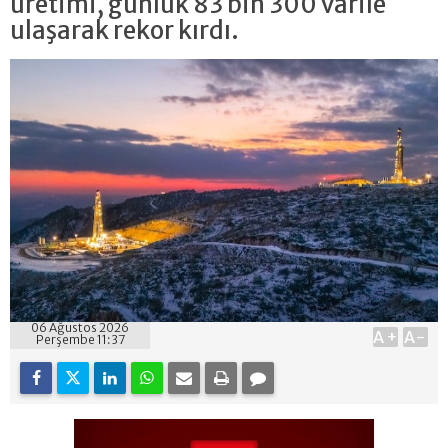
üretimi, günlük 83 bin 300 varile
ulaşarak rekor kırdı.
06 Ağustos 2026
A+
A-
Perşembe 11:37