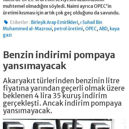
muhtemel olmadığını söyledi. Naimi ayrıca OPEC'in
üretimi kısması için artık çok geç olduğunu da savundu.
,
Etiketler :
Birleşik Arap Emirlikleri
ı Suhail Bin
,
,
,
,
Muhammed al-Mazroui
petrol üretimi
OPEC
ABD
kaya
gazı
Benzin indirimi pompaya
yansımayacak
Akaryakıt türlerinden benzinin litre
fiyatına yarından geçerli olmak üzere
beklenen 4 lira 35 kuruş indirim
gerçekleşti. Ancak indirim pompaya
yansımayacak.