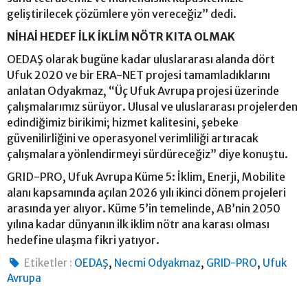
geliştirilecek çözümlere yön vereceğiz” dedi.
NİHAİ HEDEF İLK İKLİM NÖTR KITA OLMAK
OEDAŞ olarak bugüne kadar uluslararası alanda dört
Ufuk 2020 ve bir ERA-NET projesi tamamladıklarını
anlatan Odyakmaz, “Üç Ufuk Avrupa projesi üzerinde
çalışmalarımız sürüyor. Ulusal ve uluslararası projelerden
edindiğimiz birikimi; hizmet kalitesini, şebeke
güvenilirliğini ve operasyonel verimliliği artıracak
çalışmalara yönlendirmeyi sürdüreceğiz” diye konuştu.
GRID-PRO, Ufuk Avrupa Küme 5: İklim, Enerji, Mobilite
alanı kapsamında açılan 2026 yılı ikinci dönem projeleri
arasında yer alıyor. Küme 5’in temelinde, AB’nin 2050
yılına kadar dünyanın ilk iklim nötr ana karası olması
hedefine ulaşma fikri yatıyor.
,
,
,
Etiketler :
OEDAŞ
Necmi Odyakmaz
GRID-PRO
Ufuk
Avrupa