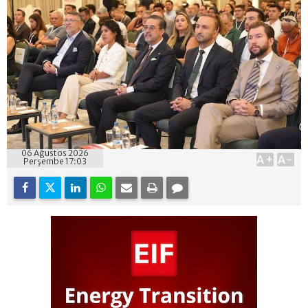
06 Ağustos 2026
A+
A-
Perşembe 17:03