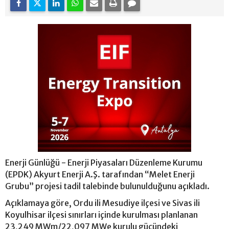
Enerji Günlüğü - Enerji Piyasaları Düzenleme Kurumu
(EPDK) Akyurt Enerji A.Ş. tarafından “Melet Enerji
Grubu” projesi tadil talebinde bulunulduğunu açıkladı.
Açıklamaya göre, Ordu ili Mesudiye ilçesi ve Sivas ili
Koyulhisar ilçesi sınırları içinde kurulması planlanan
23,249 MWm/22,097 MWe kurulu gücündeki