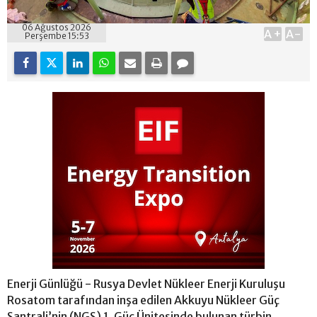
06 Ağustos 2026
A+
A-
Perşembe 15:53
Enerji Günlüğü - Rusya Devlet Nükleer Enerji Kuruluşu
Rosatom tarafından inşa edilen Akkuyu Nükleer Güç
Santrali’nin (NGS) 1. Güç Ünitesinde bulunan türbin