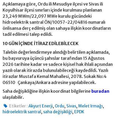
Açıklamaya göre, Ordu ili Mesudiye ilçesi ve Sivas ili
Koyulhisar ilçesi sınırları içinde kurulması planlanan
23,249 MWm/22,097 MWe kurulu gücündeki
hidroelektrik santral ÖN/10057-22/04816 numaralı
önlisansa derç edilmiş olan sahaya ilişkin koordinatların
tadil edilmesi talep edildi.
10 GÜN İÇİNDE İTİRAZ EDİLEBİLECEK
Talebin değerlendirmeye alındığı belirtilen açıklamada,
bu başvuruya üçüncü şahıslar tarafından 15 Ağustos
2026 tarihine kadar ve sadece kişisel hak ihlali açısından
yazılı olarak itirazda bulunulabileceği kaydedildi. Yazılı
itirazlar Mustafa Kemal Mahallesi, 2078. Sokak No:4
06510 Çankaya/Ankara adresine yapılabilecek.
Saha değişikliğine ilişkin koordinat bilgilerine
buradan
ulaşılabilir.
,
,
,
,
Etiketler :
Akyurt Enerji
Ordu
Sivas
Melet Irmağı
,
,
hidroelektrik santral
saha değişikliği
EPDK