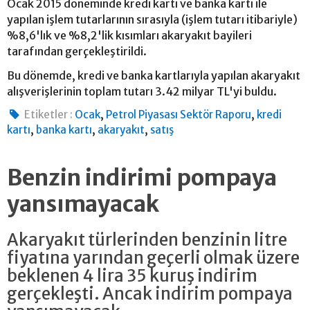
Ocak 2015 döneminde kredi kartı ve banka kartı ile
yapılan işlem tutarlarının sırasıyla (işlem tutarı itibariyle)
%8,6'lık ve %8,2'lik kısımları akaryakıt bayileri
tarafından gerçekleştirildi.
Bu dönemde, kredi ve banka kartlarıyla yapılan akaryakıt
alışverişlerinin toplam tutarı 3.42 milyar TL'yi buldu.
,
,
Etiketler :
Ocak
Petrol Piyasası Sektör Raporu
kredi
,
,
,
kartı
banka kartı
akaryakıt
satış
Benzin indirimi pompaya
yansımayacak
Akaryakıt türlerinden benzinin litre
fiyatına yarından geçerli olmak üzere
beklenen 4 lira 35 kuruş indirim
gerçekleşti. Ancak indirim pompaya