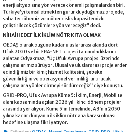
enerji altyapısına yön verecek önemli çalışmalardan biri.
Türkiye’yi temsil etmekten gurur duyduğumuz projede,
saha tecrübemiz ve mühendislik kapasitemizle
geliştirilecek çözümlere yön vereceğiz” dedi.
NİHAİ HEDEF İLK İKLİM NÖTR KITA OLMAK
OEDAŞ olarak bugüne kadar uluslararası alanda dört
Ufuk 2020 ve bir ERA-NET projesi tamamladıklarını
anlatan Odyakmaz, “Üç Ufuk Avrupa projesi üzerinde
çalışmalarımız sürüyor. Ulusal ve uluslararası projelerden
edindiğimiz birikimi; hizmet kalitesini, şebeke
güvenilirliğini ve operasyonel verimliliği artıracak
çalışmalara yönlendirmeyi sürdüreceğiz” diye konuştu.
GRID-PRO, Ufuk Avrupa Küme 5: İklim, Enerji, Mobilite
alanı kapsamında açılan 2026 yılı ikinci dönem projeleri
arasında yer alıyor. Küme 5’in temelinde, AB’nin 2050
yılına kadar dünyanın ilk iklim nötr ana karası olması
hedefine ulaşma fikri yatıyor.
,
,
,