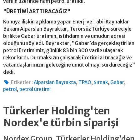
varilin üzerinde ham petrol üretildi.
"ÜRETİMİ ARTTIRACAĞIZ"
Konuya ilişkin açıklama yapan Enerji ve Tabii Kaynaklar
Bakanı Alparslan Bayraktar, Terörsüz Türkiye süreciyle
birlikte Gabar üretimin, istihdamın ve umudun adresi
olduğunu söyledi. Bayraktar, “Gabar’da gerçekleştirilen
petrol üretimimiz, günlük 83 bin 300 varile ulaşarak
rekor kırdı. Durmaksızın çalışarak üretimi artıracağız ve
vatandaşlarımızın geleceğine umut olmayı sürdüreceğiz”
dedi.
,
,
,
,
Etiketler :
Alparslan Bayrakta
TPAO
Şırnak
Gabar
,
petrol
petrol üretimi
Türkerler Holding'ten
Nordex'e türbin siparişi
Nordex Group, Türkerler Holding’den