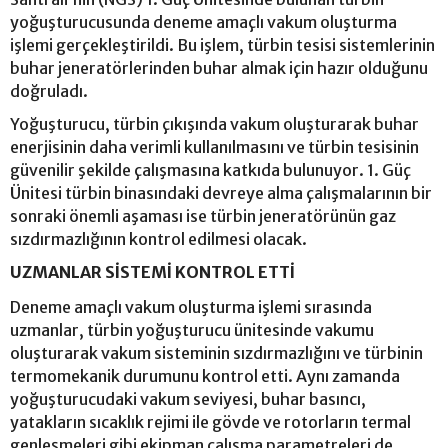
yoğuşturucusunda deneme amaçlı vakum oluşturma
işlemi gerçekleştirildi. Bu işlem, türbin tesisi sistemlerinin
buhar jeneratörlerinden buhar almak için hazır olduğunu
doğruladı.
Yoğuşturucu, türbin çıkışında vakum oluşturarak buhar
enerjisinin daha verimli kullanılmasını ve türbin tesisinin
güvenilir şekilde çalışmasına katkıda bulunuyor. 1. Güç
Ünitesi türbin binasındaki devreye alma çalışmalarının bir
sonraki önemli aşaması ise türbin jeneratörünün gaz
sızdırmazlığının kontrol edilmesi olacak.
UZMANLAR SİSTEMİ KONTROL ETTİ
Deneme amaçlı vakum oluşturma işlemi sırasında
uzmanlar, türbin yoğuşturucu ünitesinde vakumu
oluşturarak vakum sisteminin sızdırmazlığını ve türbinin
termomekanik durumunu kontrol etti. Aynı zamanda
yoğuşturucudaki vakum seviyesi, buhar basıncı,
yatakların sıcaklık rejimi ile gövde ve rotorların termal
genleşmeleri gibi ekipman çalışma parametreleri de