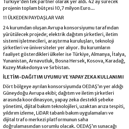
Türkiye’den tek partner olarak yer aldı. 42 ay sürecek
projenin toplam bütçesi 10,7 milyon Euro...
11 ÜLKEDEN PAYDAŞLAR VAR
24 kurumdan oluşan Avrupa konsorsiyumu tarafından
yürütülecek projede; elektrik dağıtım şirketleri, iletim
sistemi işletmecileri, araştırma kuruluşları, teknoloji
şirketleri ve üniversiteler yer alıyor. Bu kurumların
faaliyet gösterdikleri ülkeler ise Türkiye, Almanya, İtalya,
Yunanistan, Arnavutluk, Bosna Hersek, Kosova, Karadağ,
Kuzey Makedonya ve Sırbistan.
İLETİM-DAĞITIM UYUMU VE YAPAY ZEKA KULLANIMI
Dört bölgeye ayrılan konsorsiyumda OEDAŞ’ın yer aldığı
Güneydoğu Avrupa ekibi; dağıtım ve iletim şirketleri
arasında koordinasyon, yapay zeka destekli şebeke
yönetimi, dijital bakım teknolojileri, uzaktan arıza tespiti,
yıldırım izleme, LiDAR tabanlı bakım uygulamaları ve
dijital trafo merkezi platformunun saha
doğrulamasından sorumlu olacak. OEDAŞ’ın sunacağı