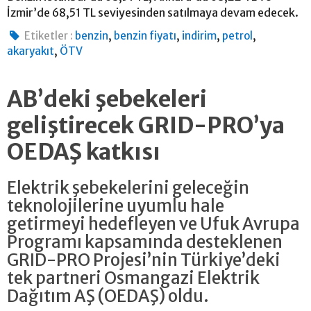
İzmir’de 68,51 TL seviyesinden satılmaya devam edecek.
,
,
,
,
Etiketler :
benzin
benzin fiyatı
indirim
petrol
,
akaryakıt
ÖTV
AB’deki şebekeleri
geliştirecek GRID-PRO’ya
OEDAŞ katkısı
Elektrik şebekelerini geleceğin
teknolojilerine uyumlu hale
getirmeyi hedefleyen ve Ufuk Avrupa
Programı kapsamında desteklenen
GRID-PRO Projesi’nin Türkiye’deki
tek partneri Osmangazi Elektrik
Dağıtım AŞ (OEDAŞ) oldu.