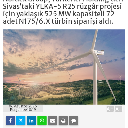
Sivas’taki YEKA-5 R25 rüzgâr projesi
için yaklaşık 525 MW kapasiteli 72
adet N175/6.X türbin siparişi aldı.
06 Ağustos 2026
A+
A-
Perşembe 10:19