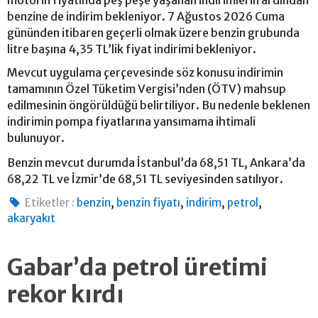
motorin fiyatında peş peşe yaşanan indirimlerin ardından
benzine de indirim bekleniyor. 7 Ağustos 2026 Cuma
gününden itibaren geçerli olmak üzere benzin grubunda
litre başına 4,35 TL’lik fiyat indirimi bekleniyor.
Mevcut uygulama çerçevesinde söz konusu indirimin
tamamının Özel Tüketim Vergisi’nden (ÖTV) mahsup
edilmesinin öngörüldüğü belirtiliyor. Bu nedenle beklenen
indirimin pompa fiyatlarına yansımama ihtimali
bulunuyor.
Benzin mevcut durumda İstanbul’da 68,51 TL, Ankara’da
68,22 TL ve İzmir’de 68,51 TL seviyesinden satılıyor.
,
,
,
,
Etiketler :
benzin
benzin fiyatı
indirim
petrol
akaryakıt
Gabar’da petrol üretimi
rekor kırdı