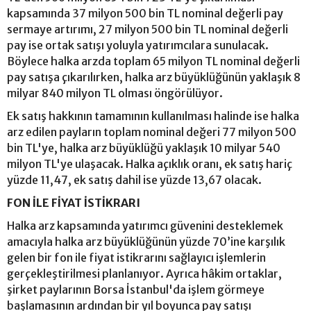
kapsamında 37 milyon 500 bin TL nominal değerli pay
sermaye artırımı, 27 milyon 500 bin TL nominal değerli
pay ise ortak satışı yoluyla yatırımcılara sunulacak.
Böylece halka arzda toplam 65 milyon TL nominal değerli
pay satışa çıkarılırken, halka arz büyüklüğünün yaklaşık 8
milyar 840 milyon TL olması öngörülüyor.
Ek satış hakkının tamamının kullanılması halinde ise halka
arz edilen payların toplam nominal değeri 77 milyon 500
bin TL'ye, halka arz büyüklüğü yaklaşık 10 milyar 540
milyon TL'ye ulaşacak. Halka açıklık oranı, ek satış hariç
yüzde 11,47, ek satış dahil ise yüzde 13,67 olacak.
FON İLE FİYAT İSTİKRARI
Halka arz kapsamında yatırımcı güvenini desteklemek
amacıyla halka arz büyüklüğünün yüzde 70’ine karşılık
gelen bir fon ile fiyat istikrarını sağlayıcı işlemlerin
gerçekleştirilmesi planlanıyor. Ayrıca hâkim ortaklar,
şirket paylarının Borsa İstanbul'da işlem görmeye
başlamasının ardından bir yıl boyunca pay satışı