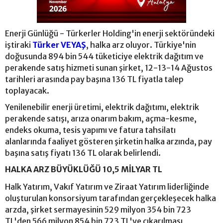
Enerji Günlüğü - Türkerler Holding'in enerji sektöründeki
iştiraki
Türker VEYAŞ
, halka arz oluyor. Türkiye'nin
doğusunda 894 bin 544 tüketiciye elektrik dağıtım ve
perakende satış hizmeti sunan şirket, 12-13-14 Ağustos
tarihleri arasında pay başına 136 TL fiyatla talep
toplayacak.
Yenilenebilir enerji üretimi, elektrik dağıtımı, elektrik
perakende satışı, arıza onarım bakım, açma-kesme,
endeks okuma, tesis yapımı ve fatura tahsilatı
alanlarında faaliyet gösteren şirketin halka arzında, pay
başına satış fiyatı 136 TL olarak belirlendi.
HALKA ARZ BÜYÜKLÜĞÜ 10,5 MİLYAR TL
Halk Yatırım, Vakıf Yatırım ve Ziraat Yatırım liderliğinde
oluşturulan konsorsiyum tarafından gerçekleşecek halka
arzda, şirket sermayesinin 529 milyon 354 bin 723
TL'den 566 milyon 854 bin 723 TL'ye çıkarılması