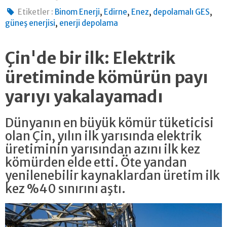
,
,
,
,
Etiketler :
Binom Enerji
Edirne
Enez
depolamalı GES
,
güneş enerjisi
enerji depolama
Çin'de bir ilk: Elektrik
üretiminde kömürün payı
yarıyı yakalayamadı
Dünyanın en büyük kömür tüketicisi
olan Çin, yılın ilk yarısında elektrik
üretiminin yarısından azını ilk kez
kömürden elde etti. Öte yandan
yenilenebilir kaynaklardan üretim ilk
kez %40 sınırını aştı.