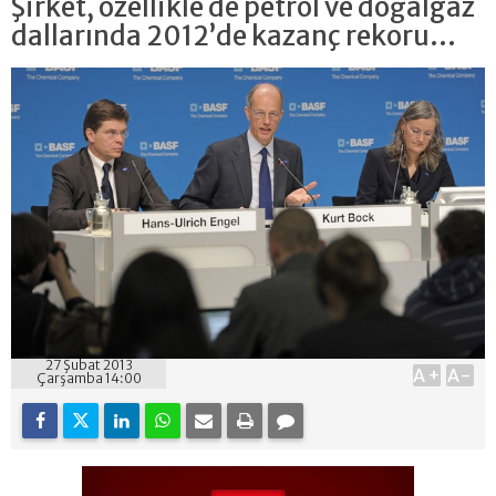
Şirket, özellikle de petrol ve doğalgaz
dallarında 2012’de kazanç rekoru...
27 Şubat 2013
A+
A-
Çarşamba 14:00