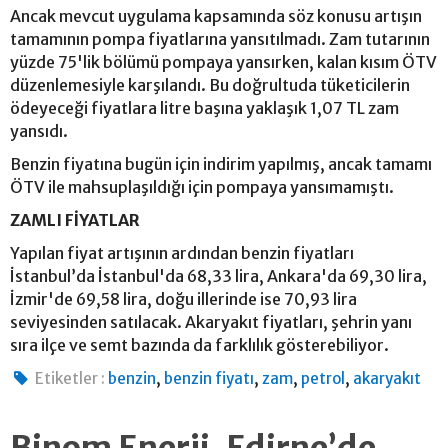
Ancak mevcut uygulama kapsamında söz konusu artışın
tamamının pompa fiyatlarına yansıtılmadı. Zam tutarının
yüzde 75'lik bölümü pompaya yansırken, kalan kısım ÖTV
düzenlemesiyle karşılandı. Bu doğrultuda tüketicilerin
ödeyeceği fiyatlara litre başına yaklaşık 1,07 TL zam
yansıdı.
Benzin fiyatına bugün için indirim yapılmış, ancak tamamı
ÖTV ile mahsuplaşıldığı için pompaya yansımamıştı.
ZAMLI FİYATLAR
Yapılan fiyat artışının ardından benzin fiyatları
İstanbul’da İstanbul'da 68,33 lira, Ankara'da 69,30 lira,
İzmir'de 69,58 lira, doğu illerinde ise 70,93 lira
seviyesinden satılacak. Akaryakıt fiyatları, şehrin yanı
sıra ilçe ve semt bazında da farklılık gösterebiliyor.
,
,
,
,
Etiketler :
benzin
benzin fiyatı
zam
petrol
akaryakıt
Binom Enerji, Edirne’de