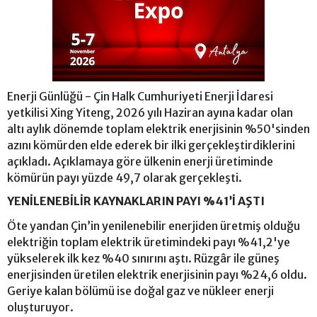
Enerji Günlüğü - Çin Halk Cumhuriyeti Enerji İdaresi
yetkilisi Xing Yiteng, 2026 yılı Haziran ayına kadar olan
altı aylık dönemde toplam elektrik enerjisinin %50'sinden
azını kömürden elde ederek bir ilki gerçekleştirdiklerini
açıkladı. Açıklamaya göre ülkenin enerji üretiminde
kömürün payı yüzde 49,7 olarak gerçekleşti.
YENİLENEBİLİR KAYNAKLARIN PAYI %41’İ AŞTI
Öte yandan Çin’in yenilenebilir enerjiden üretmiş olduğu
elektriğin toplam elektrik üretimindeki payı %41,2'ye
yükselerek ilk kez %40 sınırını aştı. Rüzgâr ile güneş
enerjisinden üretilen elektrik enerjisinin payı %24,6 oldu.
Geriye kalan bölümü ise doğal gaz ve nükleer enerji
oluşturuyor.