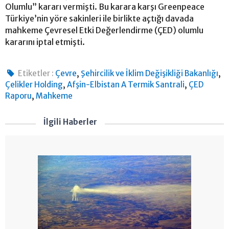
Olumlu” kararı vermişti. Bu karara karşı Greenpeace
Türkiye’nin yöre sakinleri ile birlikte açtığı davada
mahkeme Çevresel Etki Değerlendirme (ÇED) olumlu
kararını iptal etmişti.
,
,
Etiketler :
Çevre
Şehircilik ve İklim Değişikliği Bakanlığı
,
,
Çelikler Holding
Afşin-Elbistan A Termik Santrali
ÇED
,
Raporu
Mahkeme
İlgili Haberler