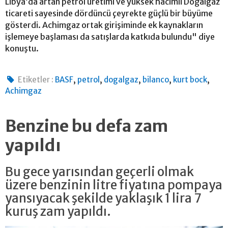
Libya’da artan petrol üretimi ve yüksek hacimli Doğalgaz
ticareti sayesinde dördüncü çeyrekte güçlü bir büyüme
gösterdi. Achimgaz ortak girişiminde ek kaynakların
işlemeye başlaması da satışlarda katkıda bulundu" diye
konuştu.
,
,
,
,
,
Etiketler :
BASF
petrol
dogalgaz
bilanco
kurt bock
Achimgaz
Benzine bu defa zam
yapıldı
Bu gece yarısından geçerli olmak
üzere benzinin litre fiyatına pompaya
yansıyacak şekilde yaklaşık 1 lira 7
kuruş zam yapıldı.