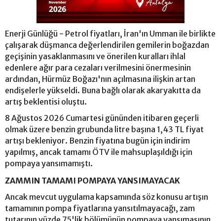
Enerji Günlüğü - Petrol fiyatları, İran'ın Umman ile birlikte
çalışarak düşmanca değerlendirilen gemilerin boğazdan
geçişinin yasaklanmasını ve önerilen kuralları ihlal
edenlere ağır para cezaları verilmesini önermesinin
ardından, Hürmüz Boğazı'nın açılmasına ilişkin artan
endişelerle yükseldi. Buna bağlı olarak akaryakıtta da
artış beklentisi oluştu.
8 Ağustos 2026 Cumartesi gününden itibaren geçerli
olmak üzere benzin grubunda litre başına 1,43 TL fiyat
artışı bekleniyor. Benzin fiyatına bugün için indirim
yapılmış, ancak tamamı ÖTV ile mahsuplaşıldığı için
pompaya yansımamıştı.
ZAMMIN TAMAMI POMPAYA YANSIMAYACAK
Ancak mevcut uygulama kapsamında söz konusu artışın
tamamının pompa fiyatlarına yansıtılmayacağı, zam
tutarının yüzde 75'lik bölümünün pompaya yansımasının,