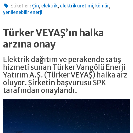
,
,
,
,
Etiketler :
Çin
elektrik
elektrik üretimi
kömür
yenilenebilir enerji
Türker VEYAŞ’ın halka
arzına onay
Elektrik dağıtım ve perakende satış
hizmeti sunan Türker Vangölü Enerji
Yatırım A.Ş. (Türker VEYAŞ) halka arz
oluyor. Şirketin başvurusu SPK
tarafından onaylandı.