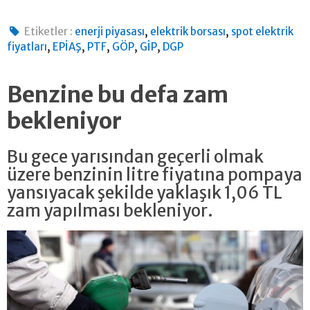
,
,
Etiketler :
enerji piyasası
elektrik borsası
spot elektrik
,
,
,
,
,
fiyatları
EPİAŞ
PTF
GÖP
GİP
DGP
Benzine bu defa zam
bekleniyor
Bu gece yarısından geçerli olmak
üzere benzinin litre fiyatına pompaya
yansıyacak şekilde yaklaşık 1,06 TL
zam yapılması bekleniyor.