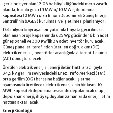
içerisinde yer alan 12,06 ha büyüklüğündeki mera vasıflı
alanda, kurulu gücü 10 MWm/ 10 MWe, depolama
kapasitesi 10 MWh olan Binom Depolamalı Güneş Enerji
Santrali’nin (DGES) kurulması ve işletilmesi planlanıyor.
134 milyon lirayı aşan bir yatırımla hayata geçirilmesi
planlanan proje kapsamında 625 Wp gücünde 16 bin adet
güneş paneli ve 300 Kw’lik 34 adet invertör kurulacak.
Güneş panelleri tarafından üretilen doğru akım (DC)
elektrik enerjisi, invertörler aracılığıyla alternatif akıma
(AC) dönüştürülecek.
Üretilen elektrik enerjisi, enerji iletim hattı aracılığıyla
34,5 kV gerilim seviyesindeki Enez Trafo Merkezi (TM)
orta gerilim (OG) barasına bağlanacak. İşletme
aşamasında üretilecek elektrik enerjisinin bir kısmı 10
MWh kapasiteli depolama tesisinde depolanacak olup,
depolanan enerji, ihtiyaç duyulan zamanlarda enerji iletim
hattına aktarılacak.
Enerji Günlüğü