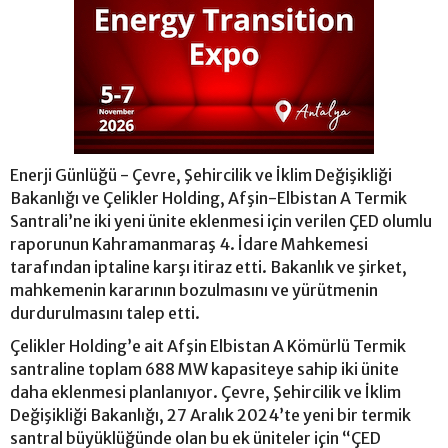
Enerji Günlüğü - Çevre, Şehircilik ve İklim Değişikliği
Bakanlığı ve Çelikler Holding, Afşin-Elbistan A Termik
Santrali’ne iki yeni ünite eklenmesi için verilen ÇED olumlu
raporunun Kahramanmaraş 4. İdare Mahkemesi
tarafından iptaline karşı itiraz etti. Bakanlık ve şirket,
mahkemenin kararının bozulmasını ve yürütmenin
durdurulmasını talep etti.
Çelikler Holding’e ait Afşin Elbistan A Kömürlü Termik
santraline toplam 688 MW kapasiteye sahip iki ünite
daha eklenmesi planlanıyor. Çevre, Şehircilik ve İklim
Değişikliği Bakanlığı, 27 Aralık 2024’te yeni bir termik
santral büyüklüğünde olan bu ek üniteler için “ÇED