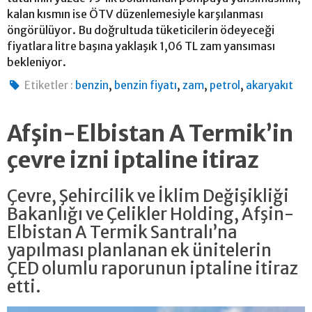
kalan kısmın ise ÖTV düzenlemesiyle karşılanması
öngörülüyor. Bu doğrultuda tüketicilerin ödeyeceği
fiyatlara litre başına yaklaşık 1,06 TL zam yansıması
bekleniyor.
,
,
,
,
Etiketler :
benzin
benzin fiyatı
zam
petrol
akaryakıt
Afşin-Elbistan A Termik’in
çevre izni iptaline itiraz
Çevre, Şehircilik ve İklim Değişikliği
Bakanlığı ve Çelikler Holding, Afşin-
Elbistan A Termik Santralı’na
yapılması planlanan ek ünitelerin
ÇED olumlu raporunun iptaline itiraz
etti.