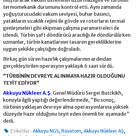
oluşturarak vakum sisteminin sızdırmazlığını ve türbinin
termomekanik durumunu kontrol etti. Aynı zamanda
yoğuşturucudaki vakum seviyesi, buhar basıncı,
yatakların sıcaklık rejimi ile gövde ve rotorların termal
genleşmeleri gibi ekipman çalışma parametreleri de
izlendi. Türbin şaft döndürücü aracılığı ile döndürülürken
uzmanlar, türbin kanatlarının tasarım gerekliliklerine
uygun şekilde çalıştığını doğruladı.
Birkaç gün süren hazırlık çalışmalarının ardından
gerçekleştirilen operasyon yaklaşık 6 saat sürdü.
“TÜRBİNİN DEVREYE ALINMAYA HAZIR OLDUĞUNU
TEYİT EDİYOR”
Akkuyu Nükleer A.Ş.
Genel Müdürü Sergei Butckikh,
konuyla ilgili yaptığı değerlendirmede, “Bu sonuç,
türbinin yaklaşan devreye alma operasyonlarına yüksek
düzeyde hazır olduğunu teyit eden önemli bir aşamadır”
dedi.
,
,
,
Etiketler :
Akkuyu NGS
Rosatom
Akkuyu Nükleer AŞ