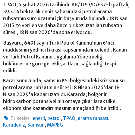
TPAO, 5 Şubat 2026 tarihinde AR/TPO/D/F37-b paftalı,
39.414 hektarlık deniz sahasındaki petrol arama
ruhsatının süre uzatımı için başvuruda bulundu. 18 Nisan
2015'te verilen ve daha önce bir kez uzatılan ruhsatın
süresi, 18 Nisan 2026'da sona eriyordu.
Başvuru, 6491 sayılı Türk Petrol Kanunu'nun 6'ncı
maddesinin yedinci fıkrası kapsamında incelendi. Kanun
ve Türk Petrol Kanunu Uygulama Yönetmeliği
hükümlerine göre gerekli şartların sağlandığı tespit
edildi.
Karar sonucunda, Samsun KSİ bölgesindeki söz konusu
petrol arama ruhsatının süresi 18 Nisan 2026'dan 18
Nisan 2029'a kadar uzatıldı. Kararda, bölgenin
hidrokarbon potansiyelinin ortaya çıkarılarak ülke
ekonomisine kazandırılmasının amaçlandığı belirtildi.
,
,
,
,
Etiketler :
enerji
petrol
TPAO
arama ruhsatı
,
,
Karadeniz
Samsun
MAPEG