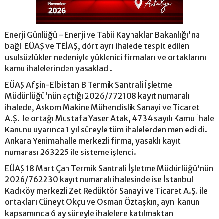
Enerji Günlüğü - Enerji ve Tabii Kaynaklar Bakanlığı'na
bağlı EÜAŞ ve TEİAŞ, dört ayrı ihalede tespit edilen
usulsüzlükler nedeniyle yüklenici firmaları ve ortaklarını
kamu ihalelerinden yasakladı.
EÜAŞ Afşin-Elbistan B Termik Santrali İşletme
Müdürlüğü'nün açtığı 2026/772108 kayıt numaralı
ihalede, Askom Makine Mühendislik Sanayi ve Ticaret
A.Ş. ile ortağı Mustafa Yaser Atak, 4734 sayılı Kamu İhale
Kanunu uyarınca 1 yıl süreyle tüm ihalelerden men edildi.
Ankara Yenimahalle merkezli firma, yasaklı kayıt
numarası 263225 ile sisteme işlendi.
EÜAŞ 18 Mart Çan Termik Santrali İşletme Müdürlüğü'nün
2026/762230 kayıt numaralı ihalesinde ise İstanbul
Kadıköy merkezli Zet Redüktör Sanayi ve Ticaret A.Ş. ile
ortakları Cüneyt Okçu ve Osman Öztaşkın, aynı kanun
kapsamında 6 ay süreyle ihalelere katılmaktan