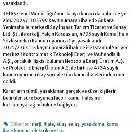
yasaklandı.
TEİAŞ Genel Müdürlüğü'nün iki ayrı kararı da haberde yer
aldı. 2024/1303799 kayıt numaralı ihalede Ankara
Yenimahalle merkezli Say İnşaat Turizm Ticaret ve Sanayi
Ltd. Şti. ile ortağı Yalçın Karaaslan, 4735 sayılı Kamu İhale
Sözleşmeleri Kanunu uyarınca 1 yıl yasaklandı.
2025/2364113 kayıt numaralı ihalede ise İstanbul Sarıyer
merkezli Kontrolmatik Teknoloji Enerji ve Mühendislik
A.Ş., ortaklık ilişkisi bulunan Nextopia Enerji Üretim A.Ş.
ve Prolectric Enerji Üretim A.Ş. ile birlikte 4734 sayılı
kanun uyarınca 6 ay süreyle tüm kamu ihalelerinden men
edildi.
Kararların tümü, yasaklanan gerçek ve tüzel kişilerin
belirtilen süre boyunca hiçbir kamu ihalesine
katılamayacağını hükme bağlıyor.
,
,
,
,
,
Etiketler :
nerji
ihale
eüaş
teiaş
yasaklama
kamu
,
ihale kanunu
elektrik üretim