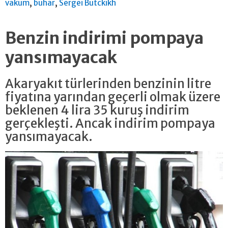
,
,
vakum
buhar
Sergei Butckikh
Benzin indirimi pompaya
yansımayacak
Akaryakıt türlerinden benzinin litre
fiyatına yarından geçerli olmak üzere
beklenen 4 lira 35 kuruş indirim
gerçekleşti. Ancak indirim pompaya
yansımayacak.