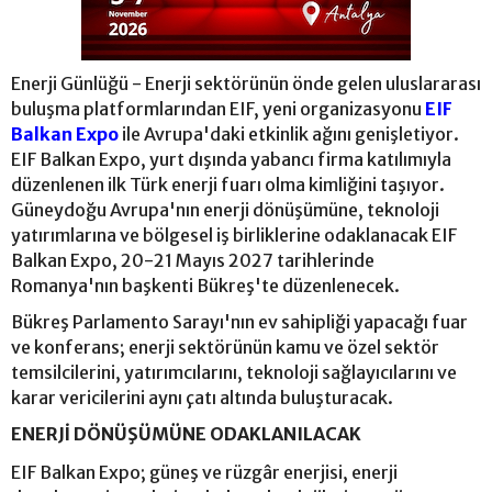
Enerji Günlüğü - Enerji sektörünün önde gelen uluslararası
buluşma platformlarından EIF, yeni organizasyonu
EIF
Balkan Expo
ile Avrupa'daki etkinlik ağını genişletiyor.
EIF Balkan Expo, yurt dışında yabancı firma katılımıyla
düzenlenen ilk Türk enerji fuarı olma kimliğini taşıyor.
Güneydoğu Avrupa'nın enerji dönüşümüne, teknoloji
yatırımlarına ve bölgesel iş birliklerine odaklanacak EIF
Balkan Expo, 20-21 Mayıs 2027 tarihlerinde
Romanya'nın başkenti Bükreş'te düzenlenecek.
Bükreş Parlamento Sarayı'nın ev sahipliği yapacağı fuar
ve konferans; enerji sektörünün kamu ve özel sektör
temsilcilerini, yatırımcılarını, teknoloji sağlayıcılarını ve
karar vericilerini aynı çatı altında buluşturacak.
ENERJİ DÖNÜŞÜMÜNE ODAKLANILACAK
EIF Balkan Expo; güneş ve rüzgâr enerjisi, enerji