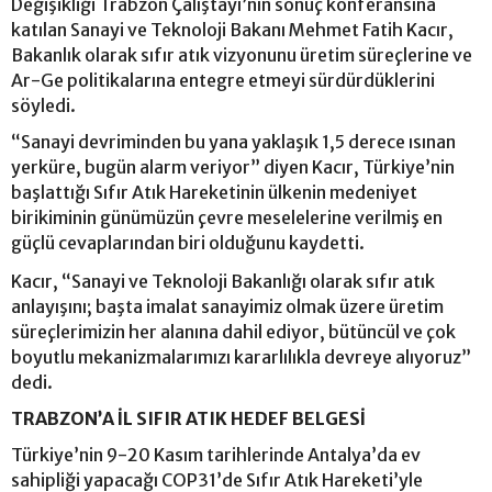
Değişikliği Trabzon Çalıştayı’nın sonuç konferansına
katılan Sanayi ve Teknoloji Bakanı Mehmet Fatih Kacır,
Bakanlık olarak sıfır atık vizyonunu üretim süreçlerine ve
Ar-Ge politikalarına entegre etmeyi sürdürdüklerini
söyledi.
“Sanayi devriminden bu yana yaklaşık 1,5 derece ısınan
yerküre, bugün alarm veriyor” diyen Kacır, Türkiye’nin
başlattığı Sıfır Atık Hareketinin ülkenin medeniyet
birikiminin günümüzün çevre meselelerine verilmiş en
güçlü cevaplarından biri olduğunu kaydetti.
Kacır, “Sanayi ve Teknoloji Bakanlığı olarak sıfır atık
anlayışını; başta imalat sanayimiz olmak üzere üretim
süreçlerimizin her alanına dahil ediyor, bütüncül ve çok
boyutlu mekanizmalarımızı kararlılıkla devreye alıyoruz”
dedi.
TRABZON’A İL SIFIR ATIK HEDEF BELGESİ
Türkiye’nin 9-20 Kasım tarihlerinde Antalya’da ev
sahipliği yapacağı COP31’de Sıfır Atık Hareketi’yle