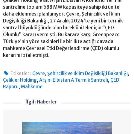
Çelikler Holding’e ait Afşin Elbistan A Kömürlü Termik
santraline toplam 688 MW kapasiteye sahip iki ünite
daha eklenmesi planlanıyor. Çevre, Şehircilik ve İklim
Değişikliği Bakanlığı, 27 Aralık 2024’te yeni bir termik
santral büyüklüğünde olan bu ek üniteler için “ÇED
Olumlu” kararı vermişti. Bu karara karşı Greenpeace
Türkiye’nin yöre sakinleri ile birlikte açtığı davada
mahkeme Çevresel Etki Değerlendirme (ÇED) olumlu
kararını iptal etmişti.
,
,
Etiketler :
Çevre
Şehircilik ve İklim Değişikliği Bakanlığı
,
,
Çelikler Holding
Afşin-Elbistan A Termik Santrali
ÇED
,
Raporu
Mahkeme
İlgili Haberler