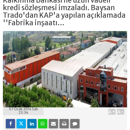
Kalkınma Bankası ile uzun vadeli
kredi sözleşmesi imzaladı. Baysan
Trado'dan KAP'a yapılan açıklamada
''Fabrika inşaatı...
07 Ocak 2014 Salı
A+
A-
23:34