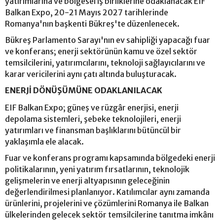
yatırımlarına ve bölgesel iş birliklerine odaklanacak EIF
Balkan Expo, 20-21 Mayıs 2027 tarihlerinde
Romanya'nın başkenti Bükreş'te düzenlenecek.
Bükreş Parlamento Sarayı'nın ev sahipliği yapacağı fuar
ve konferans; enerji sektörünün kamu ve özel sektör
temsilcilerini, yatırımcılarını, teknoloji sağlayıcılarını ve
karar vericilerini aynı çatı altında buluşturacak.
ENERJİ DÖNÜŞÜMÜNE ODAKLANILACAK
EIF Balkan Expo; güneş ve rüzgâr enerjisi, enerji
depolama sistemleri, şebeke teknolojileri, enerji
yatırımları ve finansman başlıklarını bütüncül bir
yaklaşımla ele alacak.
Fuar ve konferans programı kapsamında bölgedeki enerji
politikalarının, yeni yatırım fırsatlarının, teknolojik
gelişmelerin ve enerji altyapısının geleceğinin
değerlendirilmesi planlanıyor. Katılımcılar aynı zamanda
ürünlerini, projelerini ve çözümlerini Romanya ile Balkan
ülkelerinden gelecek sektör temsilcilerine tanıtma imkânı