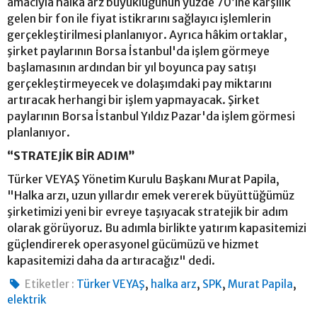
amacıyla halka arz büyüklüğünün yüzde 70’ine karşılık
gelen bir fon ile fiyat istikrarını sağlayıcı işlemlerin
gerçekleştirilmesi planlanıyor. Ayrıca hâkim ortaklar,
şirket paylarının Borsa İstanbul'da işlem görmeye
başlamasının ardından bir yıl boyunca pay satışı
gerçekleştirmeyecek ve dolaşımdaki pay miktarını
artıracak herhangi bir işlem yapmayacak. Şirket
paylarının Borsa İstanbul Yıldız Pazar'da işlem görmesi
planlanıyor.
“STRATEJİK BİR ADIM”
Türker VEYAŞ Yönetim Kurulu Başkanı Murat Papila,
"Halka arzı, uzun yıllardır emek vererek büyüttüğümüz
şirketimizi yeni bir evreye taşıyacak stratejik bir adım
olarak görüyoruz. Bu adımla birlikte yatırım kapasitemizi
güçlendirerek operasyonel gücümüzü ve hizmet
kapasitemizi daha da artıracağız" dedi.
,
,
,
,
Etiketler :
Türker VEYAŞ
halka arz
SPK
Murat Papila
elektrik