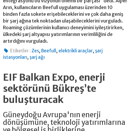
entegrasyonu bu vizyonun önemli bir parçası” dedi. Alper
Arın, kullanıcıların Beefull uygulaması üzerinden 10
binden fazla sokete erişebileceklerini ve çok daha geniş
bir şarj ağına tek noktadan ulaşabileceklerini vurguladı.
Roaming çözümlerinin kullanıcı deneyimini iyileştirirken,
ülkedeki şarj altyapısı yatırımlarının verimliliğini de
artırdığını vurguladı.
,
,
,
Etiketler :
Zes
Beefull
elektrikli araçlar
şarj
,
istasyonları
şarj ağı
EIF Balkan Expo, enerji
sektörünü Bükreş’te
buluşturacak
Güneydoğu Avrupa'nın enerji
dönüşümüne, teknoloji yatırımlarına
ve bölgesel iş birliklerine