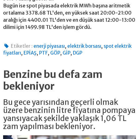
Bugün ise spot piyasada elektrik MWh başına aritmetik
ortalama 3378.68 TL'den, en yüksek saat 20:00-21:00
aralığı için 4400.01 TL'den ve en düşük saat 12:00-13:00
dilimi için 1499.98 TL'den işlem gördü.
,
,
Etiketler :
enerji piyasası
elektrik borsası
spot elektrik
,
,
,
,
,
fiyatları
EPİAŞ
PTF
GÖP
GİP
DGP
Benzine bu defa zam
bekleniyor
Bu gece yarısından geçerli olmak
üzere benzinin litre fiyatına pompaya
yansıyacak şekilde yaklaşık 1,06 TL
zam yapılması bekleniyor.