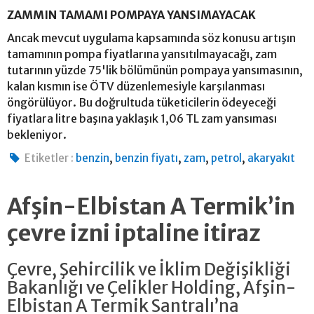
ZAMMIN TAMAMI POMPAYA YANSIMAYACAK
Ancak mevcut uygulama kapsamında söz konusu artışın
tamamının pompa fiyatlarına yansıtılmayacağı, zam
tutarının yüzde 75'lik bölümünün pompaya yansımasının,
kalan kısmın ise ÖTV düzenlemesiyle karşılanması
öngörülüyor. Bu doğrultuda tüketicilerin ödeyeceği
fiyatlara litre başına yaklaşık 1,06 TL zam yansıması
bekleniyor.
,
,
,
,
Etiketler :
benzin
benzin fiyatı
zam
petrol
akaryakıt
Afşin-Elbistan A Termik’in
çevre izni iptaline itiraz
Çevre, Şehircilik ve İklim Değişikliği
Bakanlığı ve Çelikler Holding, Afşin-
Elbistan A Termik Santralı’na