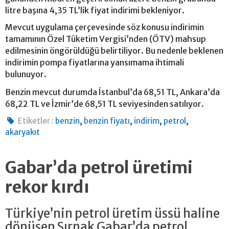
litre başına 4,35 TL’lik fiyat indirimi bekleniyor.
Mevcut uygulama çerçevesinde söz konusu indirimin
tamamının Özel Tüketim Vergisi’nden (ÖTV) mahsup
edilmesinin öngörüldüğü belirtiliyor. Bu nedenle beklenen
indirimin pompa fiyatlarına yansımama ihtimali
bulunuyor.
Benzin mevcut durumda İstanbul’da 68,51 TL, Ankara’da
68,22 TL ve İzmir’de 68,51 TL seviyesinden satılıyor.
,
,
,
,
Etiketler :
benzin
benzin fiyatı
indirim
petrol
akaryakıt
Gabar’da petrol üretimi
rekor kırdı
Türkiye’nin petrol üretim üssü haline
dönüşen Şırnak Gabar’da petrol