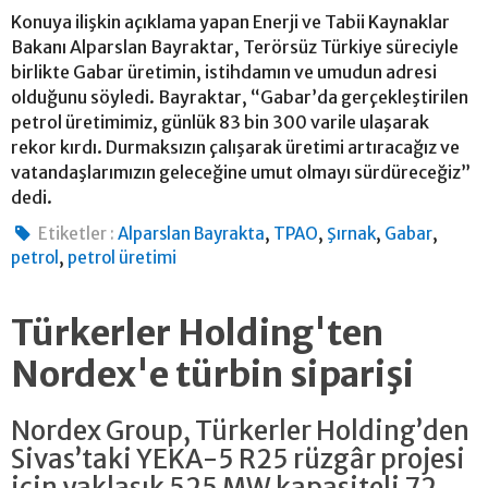
Konuya ilişkin açıklama yapan Enerji ve Tabii Kaynaklar
Bakanı Alparslan Bayraktar, Terörsüz Türkiye süreciyle
birlikte Gabar üretimin, istihdamın ve umudun adresi
olduğunu söyledi. Bayraktar, “Gabar’da gerçekleştirilen
petrol üretimimiz, günlük 83 bin 300 varile ulaşarak
rekor kırdı. Durmaksızın çalışarak üretimi artıracağız ve
vatandaşlarımızın geleceğine umut olmayı sürdüreceğiz”
dedi.
,
,
,
,
Etiketler :
Alparslan Bayrakta
TPAO
Şırnak
Gabar
,
petrol
petrol üretimi
Türkerler Holding'ten
Nordex'e türbin siparişi
Nordex Group, Türkerler Holding’den
Sivas’taki YEKA-5 R25 rüzgâr projesi
için yaklaşık 525 MW kapasiteli 72