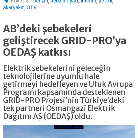
,
,
,
,
Etiketler :
benzin
benzin fiyatı
indirim
petrol
,
akaryakıt
ÖTV
AB’deki şebekeleri
geliştirecek GRID-PRO’ya
OEDAŞ katkısı
Elektrik şebekelerini geleceğin
teknolojilerine uyumlu hale
getirmeyi hedefleyen ve Ufuk Avrupa
Programı kapsamında desteklenen
GRID-PRO Projesi’nin Türkiye’deki
tek partneri Osmangazi Elektrik
Dağıtım AŞ (OEDAŞ) oldu.