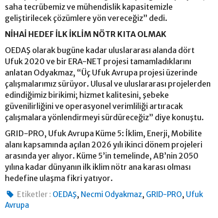
saha tecrübemiz ve mühendislik kapasitemizle
geliştirilecek çözümlere yön vereceğiz” dedi.
NİHAİ HEDEF İLK İKLİM NÖTR KITA OLMAK
OEDAŞ olarak bugüne kadar uluslararası alanda dört
Ufuk 2020 ve bir ERA-NET projesi tamamladıklarını
anlatan Odyakmaz, “Üç Ufuk Avrupa projesi üzerinde
çalışmalarımız sürüyor. Ulusal ve uluslararası projelerden
edindiğimiz birikimi; hizmet kalitesini, şebeke
güvenilirliğini ve operasyonel verimliliği artıracak
çalışmalara yönlendirmeyi sürdüreceğiz” diye konuştu.
GRID-PRO, Ufuk Avrupa Küme 5: İklim, Enerji, Mobilite
alanı kapsamında açılan 2026 yılı ikinci dönem projeleri
arasında yer alıyor. Küme 5’in temelinde, AB’nin 2050
yılına kadar dünyanın ilk iklim nötr ana karası olması
hedefine ulaşma fikri yatıyor.
,
,
,
Etiketler :
OEDAŞ
Necmi Odyakmaz
GRID-PRO
Ufuk
Avrupa