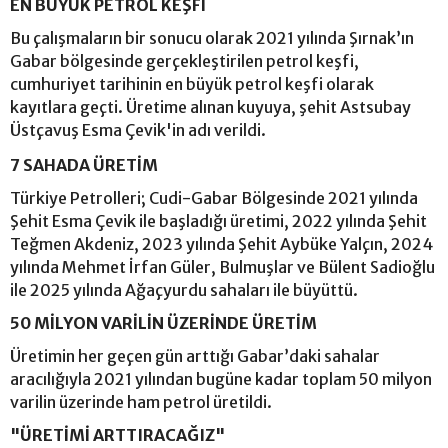
EN BÜYÜK PETROL KEŞFİ
Bu çalışmaların bir sonucu olarak 2021 yılında Şırnak’ın
Gabar bölgesinde gerçekleştirilen petrol keşfi,
cumhuriyet tarihinin en büyük petrol keşfi olarak
kayıtlara geçti. Üretime alınan kuyuya, şehit Astsubay
Üstçavuş Esma Çevik'in adı verildi.
7 SAHADA ÜRETİM
Türkiye Petrolleri; Cudi-Gabar Bölgesinde 2021 yılında
Şehit Esma Çevik ile başladığı üretimi, 2022 yılında Şehit
Teğmen Akdeniz, 2023 yılında Şehit Aybüke Yalçın, 2024
yılında Mehmet İrfan Güler, Bulmuşlar ve Bülent Sadioğlu
ile 2025 yılında Ağaçyurdu sahaları ile büyüttü.
50 MİLYON VARİLİN ÜZERİNDE ÜRETİM
Üretimin her geçen gün arttığı Gabar’daki sahalar
aracılığıyla 2021 yılından bugüne kadar toplam 50 milyon
varilin üzerinde ham petrol üretildi.
"ÜRETİMİ ARTTIRACAĞIZ"