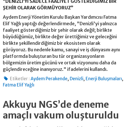
“DENİZLİ’Yİ SADECE FAALİYET GÖSTERDİĞİMİZ BİR
ŞEHİR OLARAK GÖRMÜYORUZ”
Aydem Enerji Yönetim Kurulu Başkan Yardımcısı Fatma
Elif Yağlı yaptığı değerlendirmede, "Denizli'yi yalnızca
faaliyet gösterdiğimiz bir şehir olarak değil; birlikte
büyüdüğümüz, birlikte değer ürettiğimiz ve geleceğini
birlikte şekillendirdiğimiz bir ekosistem olarak
görüyoruz. Bu nedenle kamu, sanayi ve iş dünyasını aynı
platformda buluşturan bu tür organizasyonların
bölgemizin üretim gücünü ve ortak vizyonunu daha da
güçlendireceğine inanıyoruz." ifadelerini kullandı.
,
,
,
Etiketler :
Aydem Perakende
Denizli
Enerji Buluşmaları
Fatma Elif Yağlı
Akkuyu NGS’de deneme
amaçlı vakum oluşturuldu