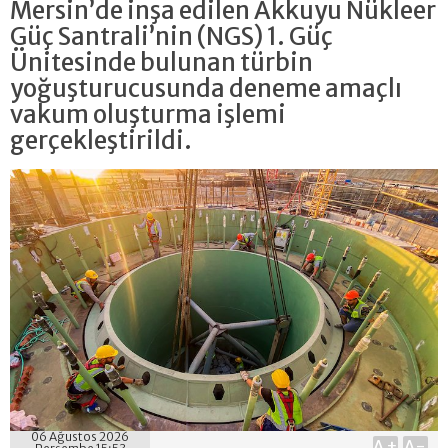
Mersin’de inşa edilen Akkuyu Nükleer
Güç Santrali’nin (NGS) 1. Güç
Ünitesinde bulunan türbin
yoğuşturucusunda deneme amaçlı
vakum oluşturma işlemi
gerçekleştirildi.
06 Ağustos 2026
A+
A-