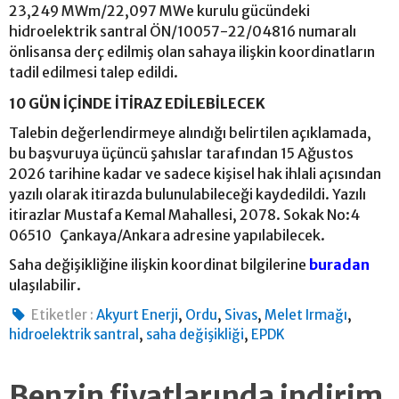
23,249 MWm/22,097 MWe kurulu gücündeki
hidroelektrik santral ÖN/10057-22/04816 numaralı
önlisansa derç edilmiş olan sahaya ilişkin koordinatların
tadil edilmesi talep edildi.
10 GÜN İÇİNDE İTİRAZ EDİLEBİLECEK
Talebin değerlendirmeye alındığı belirtilen açıklamada,
bu başvuruya üçüncü şahıslar tarafından 15 Ağustos
2026 tarihine kadar ve sadece kişisel hak ihlali açısından
yazılı olarak itirazda bulunulabileceği kaydedildi. Yazılı
itirazlar Mustafa Kemal Mahallesi, 2078. Sokak No:4
06510 Çankaya/Ankara adresine yapılabilecek.
Saha değişikliğine ilişkin koordinat bilgilerine
buradan
ulaşılabilir.
,
,
,
,
Etiketler :
Akyurt Enerji
Ordu
Sivas
Melet Irmağı
,
,
hidroelektrik santral
saha değişikliği
EPDK
Benzin fiyatlarında indirim